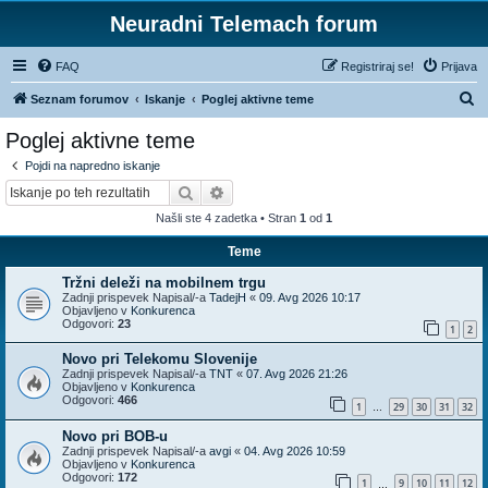
Neuradni Telemach forum
FAQ
Registriraj se!
Prijava
I
Seznam forumov
Iskanje
Poglej aktivne teme
s
Poglej aktivne teme
k
Pojdi na napredno iskanje
a
Iskanje
Napredno iskanje
n
Našli ste 4 zadetka • Stran
1
od
1
j
Teme
e
Tržni deleži na mobilnem trgu
Zadnji prispevek Napisal/-a
TadejH
«
09. Avg 2026 10:17
Objavljeno v
Konkurenca
Odgovori:
23
1
2
Novo pri Telekomu Slovenije
Zadnji prispevek Napisal/-a
TNT
«
07. Avg 2026 21:26
Objavljeno v
Konkurenca
Odgovori:
466
1
29
30
31
32
…
Novo pri BOB-u
Zadnji prispevek Napisal/-a
avgi
«
04. Avg 2026 10:59
Objavljeno v
Konkurenca
Odgovori:
172
1
9
10
11
12
…