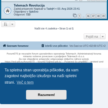
Telemach Revolucija
Zadnji prispevek Napisal/-a
TadejH
«
03. Avg 2026 23:41
Objavljeno v
Splošno
Odgovori:
723
1
46
47
48
49
…
Našli ste 4 zadetka • Stran
1
od
1
Pojdi na
Seznam forumov
Izbriši vse piškotke
Vsi časi so UTC+02:00 UTC+2
Forum070 je neuradni forum uporabnikov operaterja Telemach. Administratorji foruma
nimamo nobene povezave s podjetjem Telemach d.o.o.
Za vse objavljene prispevke odgovarjajo izključno njihovi avtorji.
https://red-pill.eu/forum070 -- forum070@red-pill.eu -- Powered by phpBB3 -- revised and
changed by lithium
Ta spletna stran uporablja piškotke, da vam
zagotovi najboljšo izkušnjo na naši spletni
strani.
Več o tem
Razumem!