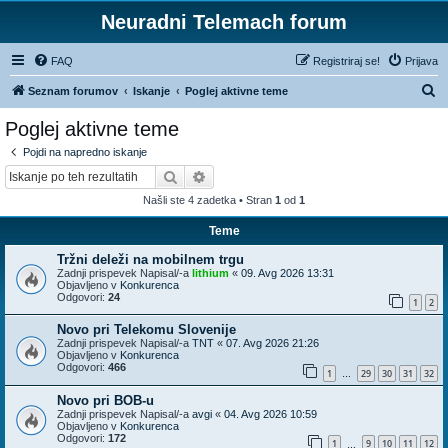
Neuradni Telemach forum
FAQ
Registriraj se!
Prijava
I
Seznam forumov
Iskanje
Poglej aktivne teme
s
Poglej aktivne teme
k
Pojdi na napredno iskanje
a
Iskanje
Napredno iskanje
n
Našli ste 4 zadetka • Stran
1
od
1
j
Teme
e
Tržni deleži na mobilnem trgu
Zadnji prispevek Napisal/-a
lithium
«
09. Avg 2026 13:31
Objavljeno v
Konkurenca
Odgovori:
24
1
2
Novo pri Telekomu Slovenije
Zadnji prispevek Napisal/-a
TNT
«
07. Avg 2026 21:26
Objavljeno v
Konkurenca
Odgovori:
466
1
29
30
31
32
…
Novo pri BOB-u
Zadnji prispevek Napisal/-a
avgi
«
04. Avg 2026 10:59
Objavljeno v
Konkurenca
Odgovori:
172
1
9
10
11
12
…