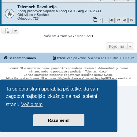
Telemach Revolucija
Zadnji prispevek Napisal/-a
TadejH
«
03. Avg 2026 23:41
Objavljeno v
Splošno
Odgovori:
723
1
46
47
48
49
…
Našli ste 4 zadetka • Stran
1
od
1
Pojdi na
Seznam forumov
Izbriši vse piškotke
Vsi časi so UTC+02:00 UTC+2
Forum070 je neuradni forum uporabnikov operaterja Telemach. Administratorji foruma
nimamo nobene povezave s podjetjem Telemach d.o.o.
Za vse objavljene prispevke odgovarjajo izključno njihovi avtorji.
https://red-pill.eu/forum070 -- forum070@red-pill.eu -- Powered by phpBB3 -- revised and
changed by lithium
Ta spletna stran uporablja piškotke, da vam
zagotovi najboljšo izkušnjo na naši spletni
strani.
Več o tem
Razumem!