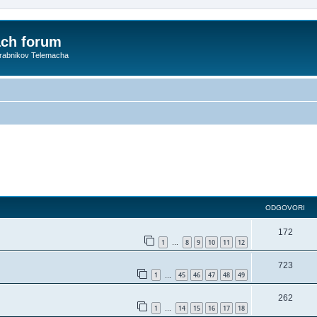
ach forum
orabnikov Telemacha
ODGOVORI
172
1
8
9
10
11
12
…
723
1
45
46
47
48
49
…
262
1
14
15
16
17
18
…