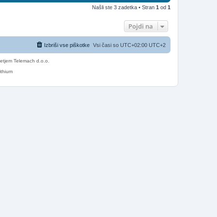
Našli ste 3 zadetka • Stran
1
od
1
Pojdi na
Izbriši vse piškotke
Vsi časi so UTC+02:00 UTC+2
etjem Telemach d.o.o.
ithium