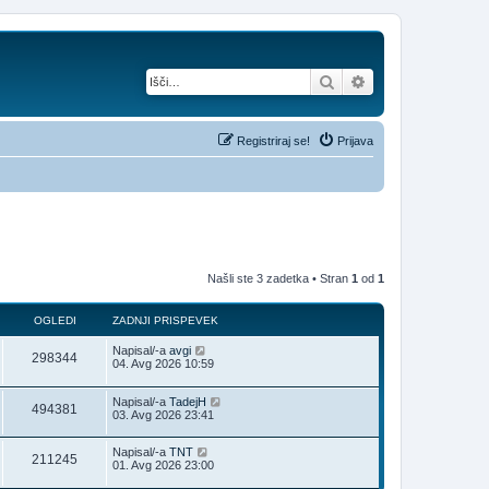
Iskanje
Napredno iskanje
Registriraj se!
Prijava
Našli ste 3 zadetka • Stran
1
od
1
OGLEDI
ZADNJI PRISPEVEK
Napisal/-a
avgi
298344
04. Avg 2026 10:59
Napisal/-a
TadejH
494381
03. Avg 2026 23:41
Napisal/-a
TNT
211245
01. Avg 2026 23:00