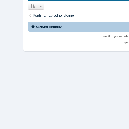
Pojdi na napredno iskanje
Seznam forumov
Forum070 je neuradni
https