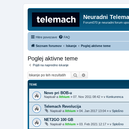
Neuradni Telem
Forum070 je neuradni forum up
Hitre povezave
FAQ
Seznam forumov
Iskanje
Poglej aktivne teme
Poglej aktivne teme
Pojdi na napredno iskanje
Iskanje
Napredno iskanje
TEME
Novo pri BOB-u
Napisal/-a
lithium
»
07. Nov 2011 08:42
» v
Konkurenca
Telemach Revolucija
Napisal/-a
lithium
»
04. Jan 2017 13:04
» v
Splošno
NET2GO 100 GB
Napisal/-a
lithium
»
03. Feb 2021 12:17
» v
Splošno