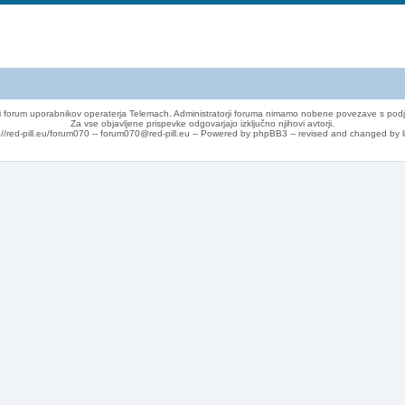
 forum uporabnikov operaterja Telemach. Administratorji foruma nimamo nobene povezave s podj
Za vse objavljene prispevke odgovarjajo izključno njihovi avtorji.
://red-pill.eu/forum070 -- forum070@red-pill.eu -- Powered by phpBB3 -- revised and changed by l