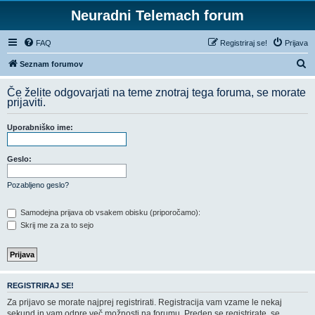
Neuradni Telemach forum
FAQ
Registriraj se!
Prijava
I
Seznam forumov
s
Če želite odgovarjati na teme znotraj tega foruma, se morate
k
prijaviti.
a
Uporabniško ime:
n
j
Geslo:
e
Pozabljeno geslo?
Samodejna prijava ob vsakem obisku (priporočamo):
Skrij me za za to sejo
REGISTRIRAJ SE!
Za prijavo se morate najprej registrirati. Registracija vam vzame le nekaj
sekund in vam odpre več možnosti na forumu. Preden se registrirate, se