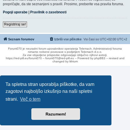
prepričajte, da ste seznanjeni s pravili. Prosimo, preberite vsa pravila foruma.
Pogoji uporabe
|
Pravilnik o zasebnosti
Registriraj se!
Seznam forumov
Izbriši vse piškotke
Vsi časi so UTC+02:00 UTC+2
Forum070 je neuradni forum uporabnikov operaterja Telemach. Administratorji foruma
nimamo nobene povezave s podjetjem Telemach d.o.o.
Za vse objavljene prispevke odgovarjajo izključno njihovi avtorji.
https://red-pill.eu/forum070 -- forum070@red-pill.eu -- Powered by phpBB3 -- revised and
changed by lithium
Ta spletna stran uporablja piškotke, da vam
zagotovi najboljšo izkušnjo na naši spletni
strani.
Več o tem
Razumem!