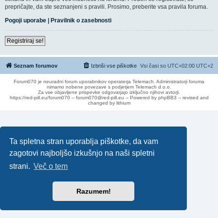
prepričajte, da ste seznanjeni s pravili. Prosimo, preberite vsa pravila foruma.
Pogoji uporabe
|
Pravilnik o zasebnosti
Registriraj se!
Seznam forumov
Izbriši vse piškotke
Vsi časi so UTC+02:00 UTC+2
Forum070 je neuradni forum uporabnikov operaterja Telemach. Administratorji foruma
nimamo nobene povezave s podjetjem Telemach d.o.o.
Za vse objavljene prispevke odgovarjajo izključno njihovi avtorji.
https://red-pill.eu/forum070 -- forum070@red-pill.eu -- Powered by phpBB3 -- revised and
changed by lithium
Ta spletna stran uporablja piškotke, da vam
zagotovi najboljšo izkušnjo na naši spletni
strani.
Več o tem
Razumem!