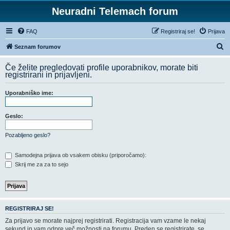
Neuradni Telemach forum
FAQ
Registriraj se!
Prijava
I
Seznam forumov
s
Če želite pregledovati profile uporabnikov, morate biti
k
registrirani in prijavljeni.
a
Uporabniško ime:
n
j
Geslo:
e
Pozabljeno geslo?
Samodejna prijava ob vsakem obisku (priporočamo):
Skrij me za za to sejo
REGISTRIRAJ SE!
Za prijavo se morate najprej registrirati. Registracija vam vzame le nekaj
sekund in vam odpre več možnosti na forumu. Preden se registrirate, se