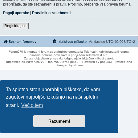
prepričajte, da ste seznanjeni s pravili. Prosimo, preberite vsa pravila foruma.
Pogoji uporabe
|
Pravilnik o zasebnosti
Registriraj se!
Seznam forumov
Izbriši vse piškotke
Vsi časi so UTC+02:00 UTC+2
Forum070 je neuradni forum uporabnikov operaterja Telemach. Administratorji foruma
nimamo nobene povezave s podjetjem Telemach d.o.o.
Za vse objavljene prispevke odgovarjajo izključno njihovi avtorji.
https://red-pill.eu/forum070 -- forum070@red-pill.eu -- Powered by phpBB3 -- revised and
changed by lithium
Ta spletna stran uporablja piškotke, da vam
zagotovi najboljšo izkušnjo na naši spletni
strani.
Več o tem
Razumem!