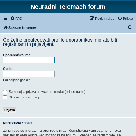
Neuradni Telemach forum
FAQ
Registriraj se!
Prijava
I
Seznam forumov
s
Če želite pregledovati profile uporabnikov, morate biti
k
registrirani in prijavljeni.
a
Uporabniško ime:
n
j
Geslo:
e
Pozabljeno geslo?
Samodejna prijava ob vsakem obisku (priporočamo):
Skrij me za za to sejo
REGISTRIRAJ SE!
Za prijavo se morate najprej registrirati. Registracija vam vzame le nekaj
sekund in vam odpre več možnosti na forumu. Preden se registrirate, se