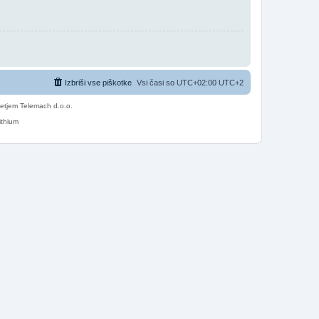
Izbriši vse piškotke
Vsi časi so UTC+02:00 UTC+2
etjem Telemach d.o.o.
ithium