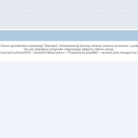
 forum uporabnikov operaterja Telemach. Administratorji foruma nimamo nobene povezave s podj
Za vse objavljene prispevke odgovarjajo izključno njihovi avtorji.
://red-pill.eu/forum070 -- forum070@red-pill.eu -- Powered by phpBB3 -- revised and changed by l