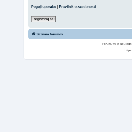
Pogoji uporabe
|
Pravilnik o zasebnosti
Registriraj se!
Seznam forumov
Forum070 je neuradni
https