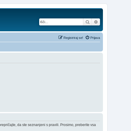
Iskanje
Napredno iskanje
Registriraj se!
Prijava
epričajte, da ste seznanjeni s pravili. Prosimo, preberite vsa