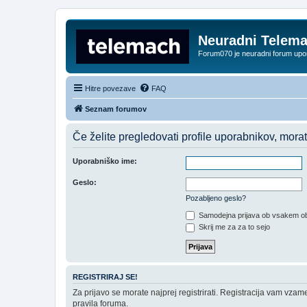
Neuradni Telem
Forum070 je neuradni forum up
Hitre povezave
FAQ
Seznam forumov
Če želite pregledovati profile uporabnikov, morate b
Uporabniško ime:
Geslo:
Pozabljeno geslo?
Samodejna prijava ob vsakem ob
Skrij me za za to sejo
REGISTRIRAJ SE!
Za prijavo se morate najprej registrirati. Registracija vam vzam
pravila foruma.