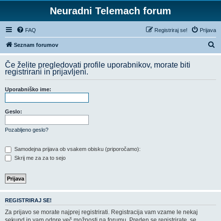
Neuradni Telemach forum
FAQ
Registriraj se!
Prijava
I
Seznam forumov
s
Če želite pregledovati profile uporabnikov, morate biti
k
registrirani in prijavljeni.
a
Uporabniško ime:
n
j
Geslo:
e
Pozabljeno geslo?
Samodejna prijava ob vsakem obisku (priporočamo):
Skrij me za za to sejo
REGISTRIRAJ SE!
Za prijavo se morate najprej registrirati. Registracija vam vzame le nekaj
sekund in vam odpre več možnosti na forumu. Preden se registrirate, se