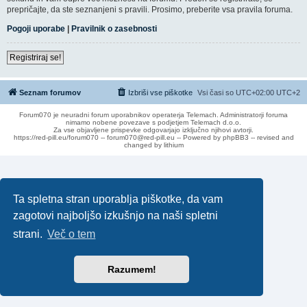
prepričajte, da ste seznanjeni s pravili. Prosimo, preberite vsa pravila foruma.
Pogoji uporabe
|
Pravilnik o zasebnosti
Registriraj se!
Seznam forumov
Izbriši vse piškotke
Vsi časi so UTC+02:00 UTC+2
Forum070 je neuradni forum uporabnikov operaterja Telemach. Administratorji foruma
nimamo nobene povezave s podjetjem Telemach d.o.o.
Za vse objavljene prispevke odgovarjajo izključno njihovi avtorji.
https://red-pill.eu/forum070 -- forum070@red-pill.eu -- Powered by phpBB3 -- revised and
changed by lithium
Ta spletna stran uporablja piškotke, da vam
zagotovi najboljšo izkušnjo na naši spletni
strani.
Več o tem
Razumem!