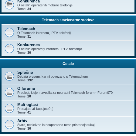
Konkurenca
O ostalih operaterjih mobilne telefonije
Teme:
34
Telemach stacionarne storitve
Telemach
O Telemach internetu, IPTV, telefoniji...
Teme:
31
Konkurenca
O ostalih operaterji interneta, IPTV, telefonije ...
Teme:
30
Ostalo
Splošno
Debata o vsem, kar ni povezano s Telemachom
Teme:
192
O forumu
Predlogi, ideje, navodila za neuradni Telemach forum - Forum070
Teme:
20
Mali oglasi
Prodajate ali kupujete? ;)
Teme:
41
Arhiv
Stare, neaktivne in neuporabne teme pristanejo tukaj...
Teme:
30