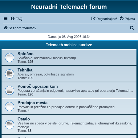
Neuradni Telemach forum
FAQ
Registriraj se!
Prijava
I
Seznam forumov
s
Danes je 08. Avg 2026 16:34
k
Telemach mobilne storitve
a
Splošno
n
Splošno o Telemachovi mobilni telefoniji
Teme:
195
j
Tehnika
e
Aparati, omrežje, pokritost s signalom
Teme:
109
Pomoč uporabnikom
Pogosta vprašanja in odgovori, nastavitve aparatov pri operaterju Telemach...
Teme:
190
Prodajna mesta
Pohvale in pritožbe za prodajne centre in pooblaščene prodajalce
Teme:
4
Ostalo
Vse kar ne spada v ostale forume. Telemach zabava, ohranjevalniki zaslona,
melodje ...
Teme:
33