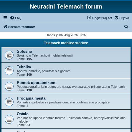
Neuradni Telemach forum
FAQ
Registriraj se!
Prijava
I
Seznam forumov
s
Danes je 06. Avg 2026 07:37
k
Telemach mobilne storitve
a
Splošno
n
Splošno o Telemachovi mobilni telefoniji
Teme:
195
j
Tehnika
e
Aparati, omrežje, pokritost s signalom
Teme:
109
Pomoč uporabnikom
Pogosta vprašanja in odgovori, nastavitve aparatov pri operaterju Telemach...
Teme:
190
Prodajna mesta
Pohvale in pritožbe za prodajne centre in pooblaščene prodajalce
Teme:
4
Ostalo
Vse kar ne spada v ostale forume. Telemach zabava, ohranjevalniki zaslona,
melodje ...
Teme:
33