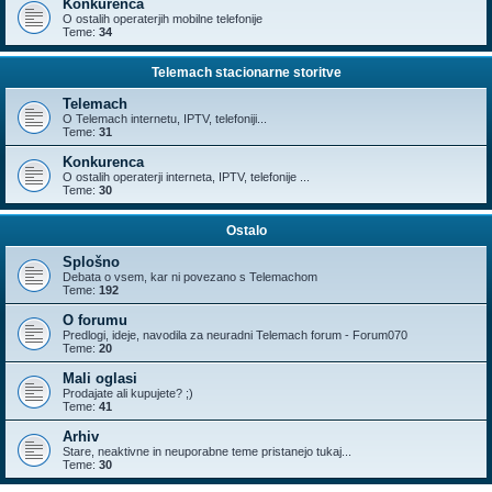
Konkurenca
O ostalih operaterjih mobilne telefonije
Teme:
34
Telemach stacionarne storitve
Telemach
O Telemach internetu, IPTV, telefoniji...
Teme:
31
Konkurenca
O ostalih operaterji interneta, IPTV, telefonije ...
Teme:
30
Ostalo
Splošno
Debata o vsem, kar ni povezano s Telemachom
Teme:
192
O forumu
Predlogi, ideje, navodila za neuradni Telemach forum - Forum070
Teme:
20
Mali oglasi
Prodajate ali kupujete? ;)
Teme:
41
Arhiv
Stare, neaktivne in neuporabne teme pristanejo tukaj...
Teme:
30