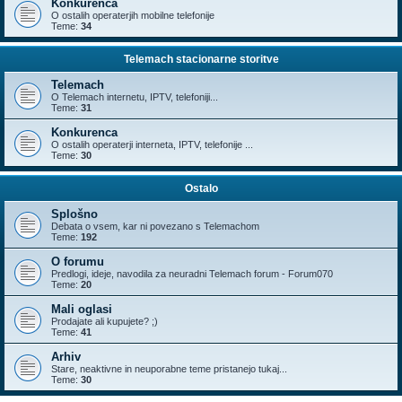
Konkurenca
O ostalih operaterjih mobilne telefonije
Teme:
34
Telemach stacionarne storitve
Telemach
O Telemach internetu, IPTV, telefoniji...
Teme:
31
Konkurenca
O ostalih operaterji interneta, IPTV, telefonije ...
Teme:
30
Ostalo
Splošno
Debata o vsem, kar ni povezano s Telemachom
Teme:
192
O forumu
Predlogi, ideje, navodila za neuradni Telemach forum - Forum070
Teme:
20
Mali oglasi
Prodajate ali kupujete? ;)
Teme:
41
Arhiv
Stare, neaktivne in neuporabne teme pristanejo tukaj...
Teme:
30