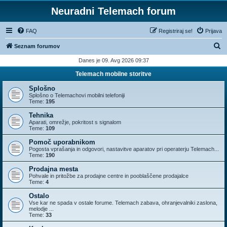
Neuradni Telemach forum
FAQ
Registriraj se!
Prijava
I
Seznam forumov
s
Danes je 09. Avg 2026 09:37
k
Telemach mobilne storitve
a
Splošno
n
Splošno o Telemachovi mobilni telefoniji
Teme:
195
j
Tehnika
e
Aparati, omrežje, pokritost s signalom
Teme:
109
Pomoč uporabnikom
Pogosta vprašanja in odgovori, nastavitve aparatov pri operaterju Telemach...
Teme:
190
Prodajna mesta
Pohvale in pritožbe za prodajne centre in pooblaščene prodajalce
Teme:
4
Ostalo
Vse kar ne spada v ostale forume. Telemach zabava, ohranjevalniki zaslona,
melodje ...
Teme:
33