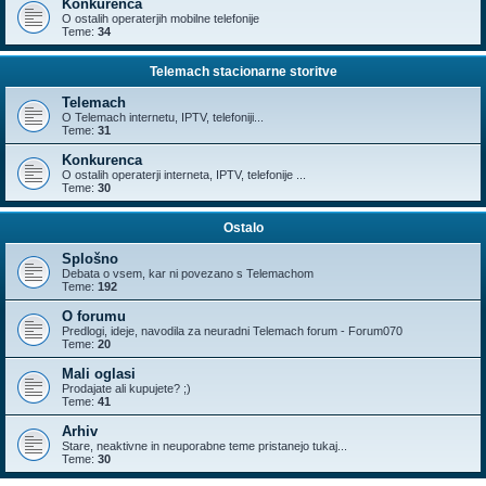
Konkurenca
O ostalih operaterjih mobilne telefonije
Teme:
34
Telemach stacionarne storitve
Telemach
O Telemach internetu, IPTV, telefoniji...
Teme:
31
Konkurenca
O ostalih operaterji interneta, IPTV, telefonije ...
Teme:
30
Ostalo
Splošno
Debata o vsem, kar ni povezano s Telemachom
Teme:
192
O forumu
Predlogi, ideje, navodila za neuradni Telemach forum - Forum070
Teme:
20
Mali oglasi
Prodajate ali kupujete? ;)
Teme:
41
Arhiv
Stare, neaktivne in neuporabne teme pristanejo tukaj...
Teme:
30