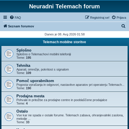
Neuradni Telemach forum
FAQ
Registriraj se!
Prijava
I
Seznam forumov
s
Danes je 08. Avg 2026 01:58
k
Telemach mobilne storitve
a
Splošno
n
Splošno o Telemachovi mobilni telefoniji
Teme:
195
j
Tehnika
e
Aparati, omrežje, pokritost s signalom
Teme:
109
Pomoč uporabnikom
Pogosta vprašanja in odgovori, nastavitve aparatov pri operaterju Telemach...
Teme:
190
Prodajna mesta
Pohvale in pritožbe za prodajne centre in pooblaščene prodajalce
Teme:
4
Ostalo
Vse kar ne spada v ostale forume. Telemach zabava, ohranjevalniki zaslona,
melodje ...
Teme:
33