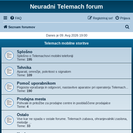
Neuradni Telemach forum
FAQ
Registriraj se!
Prijava
I
Seznam forumov
s
Danes je 09. Avg 2026 19:00
k
Telemach mobilne storitve
a
Splošno
n
Splošno o Telemachovi mobilni telefoniji
Teme:
195
j
Tehnika
e
Aparati, omrežje, pokritost s signalom
Teme:
109
Pomoč uporabnikom
Pogosta vprašanja in odgovori, nastavitve aparatov pri operaterju Telemach...
Teme:
190
Prodajna mesta
Pohvale in pritožbe za prodajne centre in pooblaščene prodajalce
Teme:
4
Ostalo
Vse kar ne spada v ostale forume. Telemach zabava, ohranjevalniki zaslona,
melodje ...
Teme:
33