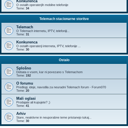
Konkurenca
O ostalih operaterjih mobilne telefonije
Teme:
34
Telemach stacionarne storitve
Telemach
O Telemach internetu, IPTV, telefoniji...
Teme:
31
Konkurenca
O ostalih operaterji interneta, IPTV, telefonije ...
Teme:
30
Ostalo
Splošno
Debata o vsem, kar ni povezano s Telemachom
Teme:
192
O forumu
Predlogi, ideje, navodila za neuradni Telemach forum - Forum070
Teme:
20
Mali oglasi
Prodajate ali kupujete? ;)
Teme:
41
Arhiv
Stare, neaktivne in neuporabne teme pristanejo tukaj...
Teme:
30