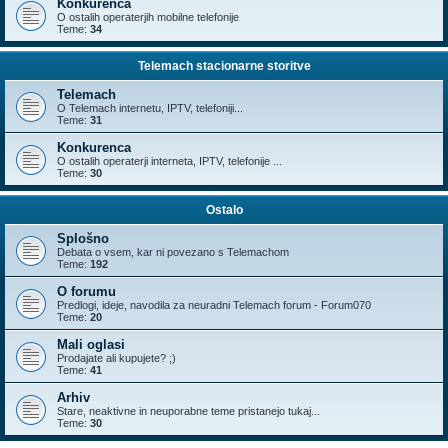
Konkurenca
O ostalih operaterjih mobilne telefonije
Teme:
34
Telemach stacionarne storitve
Telemach
O Telemach internetu, IPTV, telefoniji...
Teme:
31
Konkurenca
O ostalih operaterji interneta, IPTV, telefonije ...
Teme:
30
Ostalo
Splošno
Debata o vsem, kar ni povezano s Telemachom
Teme:
192
O forumu
Predlogi, ideje, navodila za neuradni Telemach forum - Forum070
Teme:
20
Mali oglasi
Prodajate ali kupujete? ;)
Teme:
41
Arhiv
Stare, neaktivne in neuporabne teme pristanejo tukaj...
Teme:
30