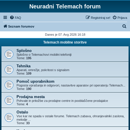
Neuradni Telemach forum
FAQ
Registriraj se!
Prijava
I
Seznam forumov
s
Danes je 07. Avg 2026 16:18
k
Telemach mobilne storitve
a
Splošno
n
Splošno o Telemachovi mobilni telefoniji
Teme:
195
j
Tehnika
e
Aparati, omrežje, pokritost s signalom
Teme:
109
Pomoč uporabnikom
Pogosta vprašanja in odgovori, nastavitve aparatov pri operaterju Telemach...
Teme:
190
Prodajna mesta
Pohvale in pritožbe za prodajne centre in pooblaščene prodajalce
Teme:
4
Ostalo
Vse kar ne spada v ostale forume. Telemach zabava, ohranjevalniki zaslona,
melodje ...
Teme:
33