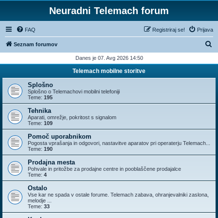
Neuradni Telemach forum
FAQ
Registriraj se!
Prijava
I
Seznam forumov
s
Danes je 07. Avg 2026 14:50
k
Telemach mobilne storitve
a
Splošno
n
Splošno o Telemachovi mobilni telefoniji
Teme:
195
j
Tehnika
e
Aparati, omrežje, pokritost s signalom
Teme:
109
Pomoč uporabnikom
Pogosta vprašanja in odgovori, nastavitve aparatov pri operaterju Telemach...
Teme:
190
Prodajna mesta
Pohvale in pritožbe za prodajne centre in pooblaščene prodajalce
Teme:
4
Ostalo
Vse kar ne spada v ostale forume. Telemach zabava, ohranjevalniki zaslona,
melodje ...
Teme:
33