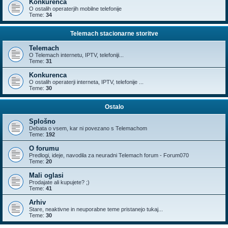
Konkurenca
O ostalih operaterjih mobilne telefonije
Teme:
34
Telemach stacionarne storitve
Telemach
O Telemach internetu, IPTV, telefoniji...
Teme:
31
Konkurenca
O ostalih operaterji interneta, IPTV, telefonije ...
Teme:
30
Ostalo
Splošno
Debata o vsem, kar ni povezano s Telemachom
Teme:
192
O forumu
Predlogi, ideje, navodila za neuradni Telemach forum - Forum070
Teme:
20
Mali oglasi
Prodajate ali kupujete? ;)
Teme:
41
Arhiv
Stare, neaktivne in neuporabne teme pristanejo tukaj...
Teme:
30