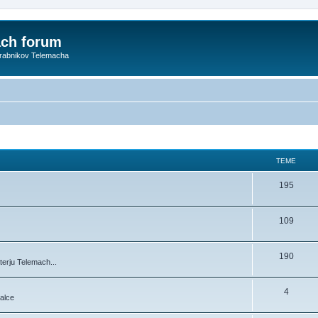
ach forum
orabnikov Telemacha
TEME
195
109
190
terju Telemach...
4
jalce