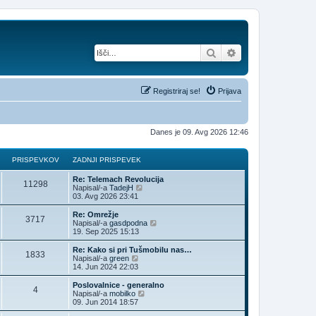
Iskanje
Napredno iskanje
Registriraj se!
Prijava
Danes je 09. Avg 2026 12:46
PRISPEVKOV
ZADNJI PRISPEVEK
Re: Telemach Revolucija
11298
P
Napisal/-a
TadejH
o
03. Avg 2026 23:41
g
l
Re: Omrežje
3717
e
P
Napisal/-a
gasdpodna
j
o
19. Sep 2025 15:13
z
g
a
l
Re: Kako si pri Tušmobilu nas…
1833
d
e
P
Napisal/-a
green
n
j
o
14. Jun 2024 22:03
j
z
g
i
a
l
Poslovalnice - generalno
p
4
d
e
P
Napisal/-a
mobilko
r
n
j
o
09. Jun 2014 18:57
i
j
z
g
s
i