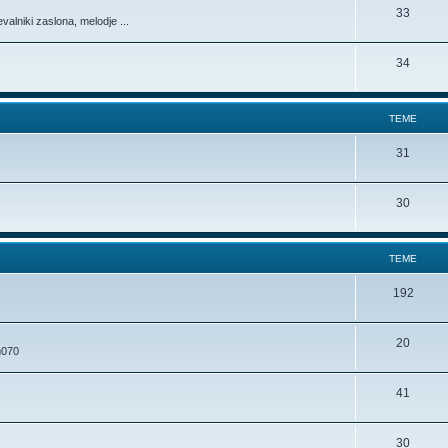
33
alniki zaslona, melodje ...
34
TEME
31
30
TEME
192
20
m070
41
30