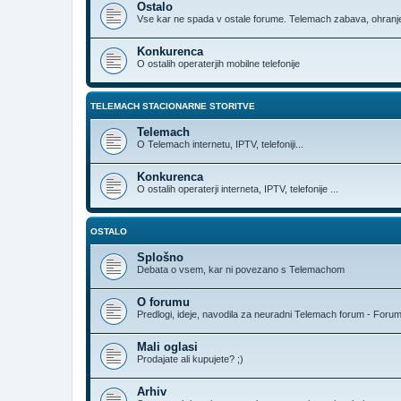
Ostalo
Vse kar ne spada v ostale forume. Telemach zabava, ohranjev
Konkurenca
O ostalih operaterjih mobilne telefonije
TELEMACH STACIONARNE STORITVE
Telemach
O Telemach internetu, IPTV, telefoniji...
Konkurenca
O ostalih operaterji interneta, IPTV, telefonije ...
OSTALO
Splošno
Debata o vsem, kar ni povezano s Telemachom
O forumu
Predlogi, ideje, navodila za neuradni Telemach forum - Foru
Mali oglasi
Prodajate ali kupujete? ;)
Arhiv