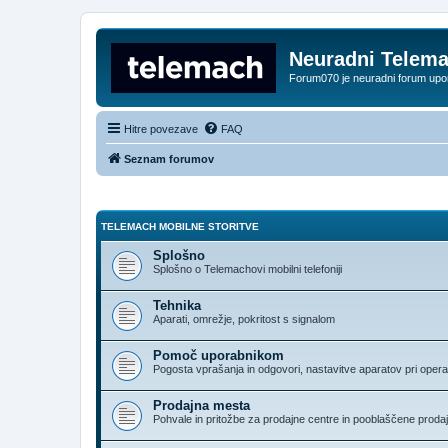
Neuradni Telem
Forum070 je neuradni forum up
Hitre povezave
FAQ
Seznam forumov
TELEMACH MOBILNE STORITVE
Splošno
Splošno o Telemachovi mobilni telefoniji
Tehnika
Aparati, omrežje, pokritost s signalom
Pomoč uporabnikom
Pogosta vprašanja in odgovori, nastavitve aparatov pri opera
Prodajna mesta
Pohvale in pritožbe za prodajne centre in pooblaščene proda