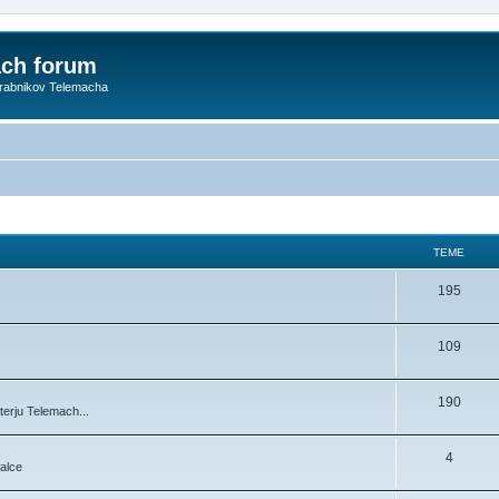
ach forum
orabnikov Telemacha
TEME
195
109
190
terju Telemach...
4
jalce