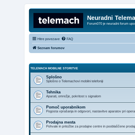
Neuradni Telem
Forum070 je neuradni forum up
Hitre povezave
FAQ
Seznam forumov
TELEMACH MOBILNE STORITVE
Splošno
Splošno o Telemachovi mobilni telefoniji
Tehnika
Aparati, omrežje, pokritost s signalom
Pomoč uporabnikom
Pogosta vprašanja in odgovori, nastavitve aparatov pri opera
Prodajna mesta
Pohvale in pritožbe za prodajne centre in pooblaščene proda