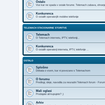
Ostalo
Vse kar ne spada v ostale forume. Telemach zabava, ohranjev
Konkurenca
O ostalih operaterjih mobilne telefonije
TELEMACH STACIONARNE STORITVE
Telemach
O Telemach internetu, IPTV, telefoniji...
Konkurenca
O ostalih operaterji interneta, IPTV, telefonije ...
OSTALO
Splošno
Debata o vsem, kar ni povezano s Telemachom
O forumu
Predlogi, ideje, navodila za neuradni Telemach forum - Foru
Mali oglasi
Prodajate ali kupujete? ;)
Arhiv