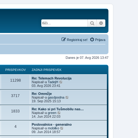
Iskanje
Napredno iskanje
Registriraj se!
Prijava
Danes je 07. Avg 2026 13:47
PRISPEVKOV
ZADNJI PRISPEVEK
Re: Telemach Revolucija
11298
P
Napisal/-a
TadejH
o
03. Avg 2026 23:41
g
l
Re: Omrežje
3717
e
P
Napisal/-a
gasdpodna
j
o
19. Sep 2025 15:13
z
g
a
l
Re: Kako si pri Tušmobilu nas…
1833
d
e
P
Napisal/-a
green
n
j
o
14. Jun 2024 22:03
j
z
g
i
a
l
Poslovalnice - generalno
p
4
d
e
P
Napisal/-a
mobilko
r
n
j
o
09. Jun 2014 18:57
i
j
z
g
s
i