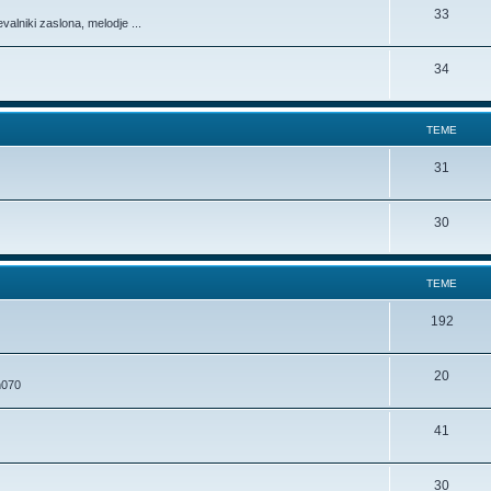
33
alniki zaslona, melodje ...
34
TEME
31
30
TEME
192
20
m070
41
30