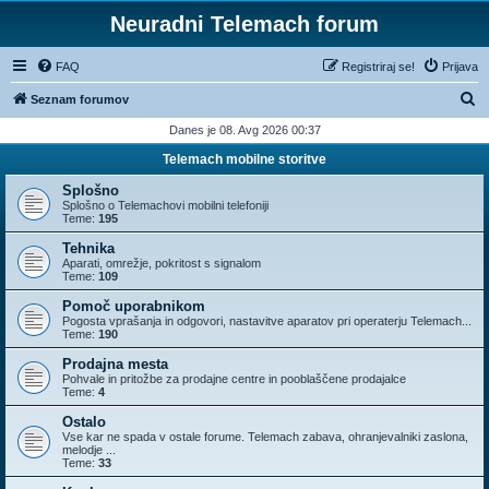
Neuradni Telemach forum
FAQ
Registriraj se!
Prijava
I
Seznam forumov
s
Danes je 08. Avg 2026 00:37
k
Telemach mobilne storitve
a
Splošno
n
Splošno o Telemachovi mobilni telefoniji
Teme:
195
j
Tehnika
e
Aparati, omrežje, pokritost s signalom
Teme:
109
Pomoč uporabnikom
Pogosta vprašanja in odgovori, nastavitve aparatov pri operaterju Telemach...
Teme:
190
Prodajna mesta
Pohvale in pritožbe za prodajne centre in pooblaščene prodajalce
Teme:
4
Ostalo
Vse kar ne spada v ostale forume. Telemach zabava, ohranjevalniki zaslona,
melodje ...
Teme:
33