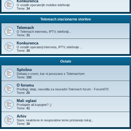
Konkurenca
O ostalih operaterjih mobilne telefonije
Teme:
34
Telemach stacionarne storitve
Telemach
O Telemach internetu, IPTV, telefoniji...
Teme:
31
Konkurenca
O ostalih operaterji interneta, IPTV, telefonije ...
Teme:
30
Ostalo
Splošno
Debata o vsem, kar ni povezano s Telemachom
Teme:
192
O forumu
Predlogi, ideje, navodila za neuradni Telemach forum - Forum070
Teme:
20
Mali oglasi
Prodajate ali kupujete? ;)
Teme:
41
Arhiv
Stare, neaktivne in neuporabne teme pristanejo tukaj...
Teme:
30