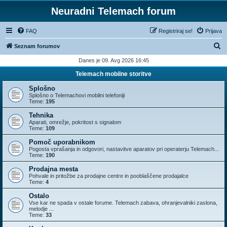
Neuradni Telemach forum
FAQ
Registriraj se!
Prijava
I
Seznam forumov
s
Danes je 09. Avg 2026 16:45
k
Telemach mobilne storitve
a
Splošno
n
Splošno o Telemachovi mobilni telefoniji
Teme:
195
j
Tehnika
e
Aparati, omrežje, pokritost s signalom
Teme:
109
Pomoč uporabnikom
Pogosta vprašanja in odgovori, nastavitve aparatov pri operaterju Telemach...
Teme:
190
Prodajna mesta
Pohvale in pritožbe za prodajne centre in pooblaščene prodajalce
Teme:
4
Ostalo
Vse kar ne spada v ostale forume. Telemach zabava, ohranjevalniki zaslona,
melodje ...
Teme:
33