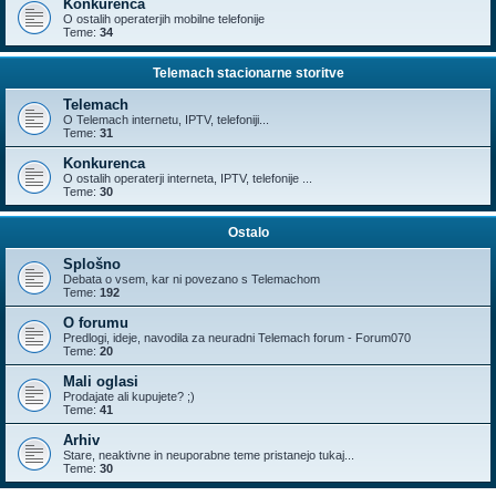
Konkurenca
O ostalih operaterjih mobilne telefonije
Teme:
34
Telemach stacionarne storitve
Telemach
O Telemach internetu, IPTV, telefoniji...
Teme:
31
Konkurenca
O ostalih operaterji interneta, IPTV, telefonije ...
Teme:
30
Ostalo
Splošno
Debata o vsem, kar ni povezano s Telemachom
Teme:
192
O forumu
Predlogi, ideje, navodila za neuradni Telemach forum - Forum070
Teme:
20
Mali oglasi
Prodajate ali kupujete? ;)
Teme:
41
Arhiv
Stare, neaktivne in neuporabne teme pristanejo tukaj...
Teme:
30