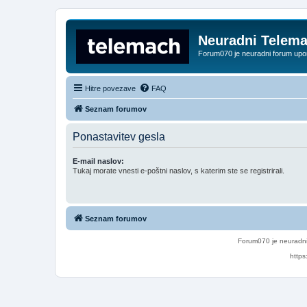
Neuradni Telem
Forum070 je neuradni forum up
Hitre povezave
FAQ
Seznam forumov
Ponastavitev gesla
E-mail naslov:
Tukaj morate vnesti e-poštni naslov, s katerim ste se registrirali.
Seznam forumov
Forum070 je neuradni
https