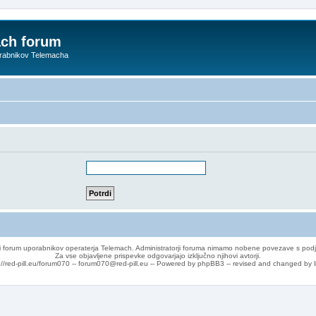
ach forum
orabnikov Telemacha
 forum uporabnikov operaterja Telemach. Administratorji foruma nimamo nobene povezave s podj
Za vse objavljene prispevke odgovarjajo izključno njihovi avtorji.
://red-pill.eu/forum070 -- forum070@red-pill.eu -- Powered by phpBB3 -- revised and changed by l