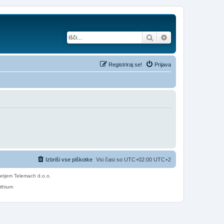
Iskanje
Napredno iskanje
Registriraj se!
Prijava
Izbriši vse piškotke
Vsi časi so UTC+02:00 UTC+2
etjem Telemach d.o.o.
ithium