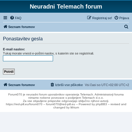
Neuradni Telemach forum
FAQ
Registriraj se!
Prijava
I
Seznam forumov
s
Ponastavitev gesla
k
a
E-mail naslov:
Tukaj morate vnesti e-poštni naslov, s katerim ste se registrirali.
n
j
e
Seznam forumov
Izbriši vse piškotke
Vsi časi so UTC+02:00 UTC+2
Forum070 je neuradni forum uporabnikov operaterja Telemach. Administratorji foruma
nimamo nobene povezave s podjetjem Telemach d.o.o.
Za vse objavljene prispevke odgovarjajo izključno njihovi avtorji.
https://red-pill.eu/forum070 -- forum070@red-pill.eu -- Powered by phpBB3 -- revised and
changed by lithium