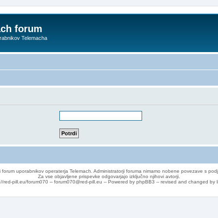
ach forum
orabnikov Telemacha
 forum uporabnikov operaterja Telemach. Administratorji foruma nimamo nobene povezave s podj
Za vse objavljene prispevke odgovarjajo izključno njihovi avtorji.
://red-pill.eu/forum070 -- forum070@red-pill.eu -- Powered by phpBB3 -- revised and changed by l