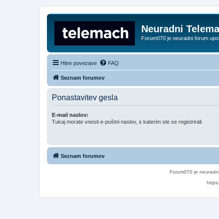
Neuradni Telem
Forum070 je neuradni forum up
Hitre povezave
FAQ
Seznam forumov
Ponastavitev gesla
E-mail naslov:
Tukaj morate vnesti e-poštni naslov, s katerim ste se registrirali.
Seznam forumov
Forum070 je neuradni
https