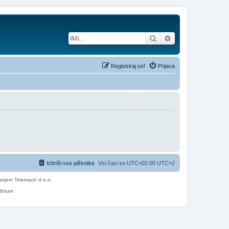
Iskanje
Napredno iskanje
Registriraj se!
Prijava
Izbriši vse piškotke
Vsi časi so UTC+02:00 UTC+2
etjem Telemach d.o.o.
ithium