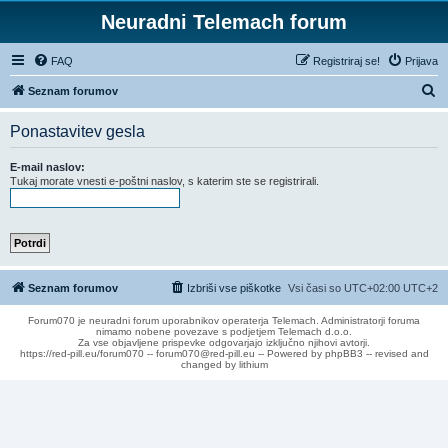
Neuradni Telemach forum
FAQ
Registriraj se!
Prijava
I
Seznam forumov
s
Ponastavitev gesla
k
a
E-mail naslov:
Tukaj morate vnesti e-poštni naslov, s katerim ste se registrirali.
n
j
e
Seznam forumov
Izbriši vse piškotke
Vsi časi so UTC+02:00 UTC+2
Forum070 je neuradni forum uporabnikov operaterja Telemach. Administratorji foruma
nimamo nobene povezave s podjetjem Telemach d.o.o.
Za vse objavljene prispevke odgovarjajo izključno njihovi avtorji.
https://red-pill.eu/forum070 -- forum070@red-pill.eu -- Powered by phpBB3 -- revised and
changed by lithium