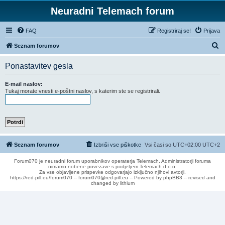
Neuradni Telemach forum
FAQ
Registriraj se!
Prijava
I
Seznam forumov
s
Ponastavitev gesla
k
a
E-mail naslov:
Tukaj morate vnesti e-poštni naslov, s katerim ste se registrirali.
n
j
e
Seznam forumov
Izbriši vse piškotke
Vsi časi so UTC+02:00 UTC+2
Forum070 je neuradni forum uporabnikov operaterja Telemach. Administratorji foruma
nimamo nobene povezave s podjetjem Telemach d.o.o.
Za vse objavljene prispevke odgovarjajo izključno njihovi avtorji.
https://red-pill.eu/forum070 -- forum070@red-pill.eu -- Powered by phpBB3 -- revised and
changed by lithium