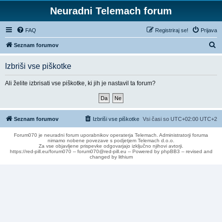
Neuradni Telemach forum
FAQ
Registriraj se!
Prijava
I
Seznam forumov
s
Izbriši vse piškotke
k
a
Ali želite izbrisati vse piškotke, ki jih je nastavil ta forum?
n
j
e
Seznam forumov
Izbriši vse piškotke
Vsi časi so UTC+02:00 UTC+2
Forum070 je neuradni forum uporabnikov operaterja Telemach. Administratorji foruma
nimamo nobene povezave s podjetjem Telemach d.o.o.
Za vse objavljene prispevke odgovarjajo izključno njihovi avtorji.
https://red-pill.eu/forum070 -- forum070@red-pill.eu -- Powered by phpBB3 -- revised and
changed by lithium