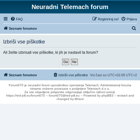
Neuradni Telemach forum
FAQ
Registriraj se!
Prijava
I
Seznam forumov
s
Izbriši vse piškotke
k
a
Ali želite izbrisati vse piškotke, ki jih je nastavil ta forum?
n
j
e
Seznam forumov
Izbriši vse piškotke
Vsi časi so UTC+02:00 UTC+2
Forum070 je neuradni forum uporabnikov operaterja Telemach. Administratorji foruma
nimamo nobene povezave s podjetjem Telemach d.o.o.
Za vse objavljene prispevke odgovarjajo izključno njihovi avtorji.
https://red-pill.eu/forum070 -- forum070@red-pill.eu -- Powered by phpBB3 -- revised and
changed by lithium