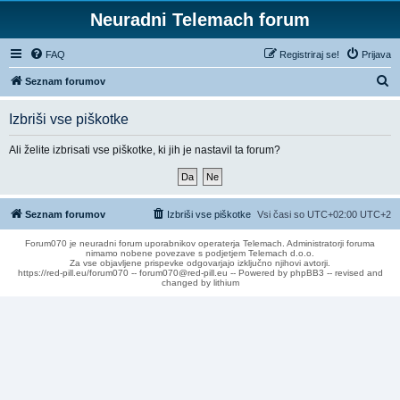
Neuradni Telemach forum
FAQ
Registriraj se!
Prijava
I
Seznam forumov
s
Izbriši vse piškotke
k
a
Ali želite izbrisati vse piškotke, ki jih je nastavil ta forum?
n
j
e
Seznam forumov
Izbriši vse piškotke
Vsi časi so UTC+02:00 UTC+2
Forum070 je neuradni forum uporabnikov operaterja Telemach. Administratorji foruma
nimamo nobene povezave s podjetjem Telemach d.o.o.
Za vse objavljene prispevke odgovarjajo izključno njihovi avtorji.
https://red-pill.eu/forum070 -- forum070@red-pill.eu -- Powered by phpBB3 -- revised and
changed by lithium