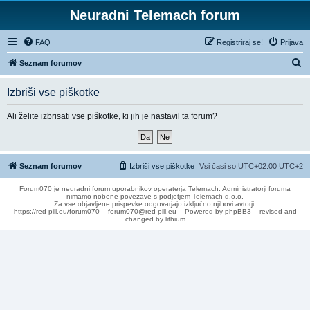
Neuradni Telemach forum
FAQ
Registriraj se!
Prijava
I
Seznam forumov
s
Izbriši vse piškotke
k
a
Ali želite izbrisati vse piškotke, ki jih je nastavil ta forum?
n
j
e
Seznam forumov
Izbriši vse piškotke
Vsi časi so UTC+02:00 UTC+2
Forum070 je neuradni forum uporabnikov operaterja Telemach. Administratorji foruma
nimamo nobene povezave s podjetjem Telemach d.o.o.
Za vse objavljene prispevke odgovarjajo izključno njihovi avtorji.
https://red-pill.eu/forum070 -- forum070@red-pill.eu -- Powered by phpBB3 -- revised and
changed by lithium