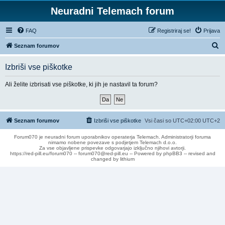
Neuradni Telemach forum
FAQ
Registriraj se!
Prijava
I
Seznam forumov
s
Izbriši vse piškotke
k
a
Ali želite izbrisati vse piškotke, ki jih je nastavil ta forum?
n
j
e
Seznam forumov
Izbriši vse piškotke
Vsi časi so UTC+02:00 UTC+2
Forum070 je neuradni forum uporabnikov operaterja Telemach. Administratorji foruma
nimamo nobene povezave s podjetjem Telemach d.o.o.
Za vse objavljene prispevke odgovarjajo izključno njihovi avtorji.
https://red-pill.eu/forum070 -- forum070@red-pill.eu -- Powered by phpBB3 -- revised and
changed by lithium