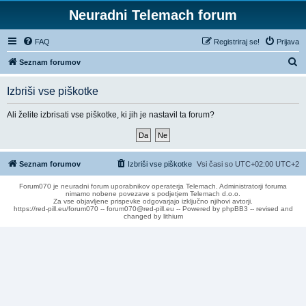
Neuradni Telemach forum
FAQ
Registriraj se!
Prijava
I
Seznam forumov
s
Izbriši vse piškotke
k
a
Ali želite izbrisati vse piškotke, ki jih je nastavil ta forum?
n
j
e
Seznam forumov
Izbriši vse piškotke
Vsi časi so UTC+02:00 UTC+2
Forum070 je neuradni forum uporabnikov operaterja Telemach. Administratorji foruma
nimamo nobene povezave s podjetjem Telemach d.o.o.
Za vse objavljene prispevke odgovarjajo izključno njihovi avtorji.
https://red-pill.eu/forum070 -- forum070@red-pill.eu -- Powered by phpBB3 -- revised and
changed by lithium