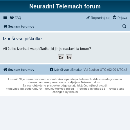
Neuradni Telemach forum
FAQ
Registriraj se!
Prijava
I
Seznam forumov
s
Izbriši vse piškotke
k
a
Ali želite izbrisati vse piškotke, ki jih je nastavil ta forum?
n
j
e
Seznam forumov
Izbriši vse piškotke
Vsi časi so UTC+02:00 UTC+2
Forum070 je neuradni forum uporabnikov operaterja Telemach. Administratorji foruma
nimamo nobene povezave s podjetjem Telemach d.o.o.
Za vse objavljene prispevke odgovarjajo izključno njihovi avtorji.
https://red-pill.eu/forum070 -- forum070@red-pill.eu -- Powered by phpBB3 -- revised and
changed by lithium