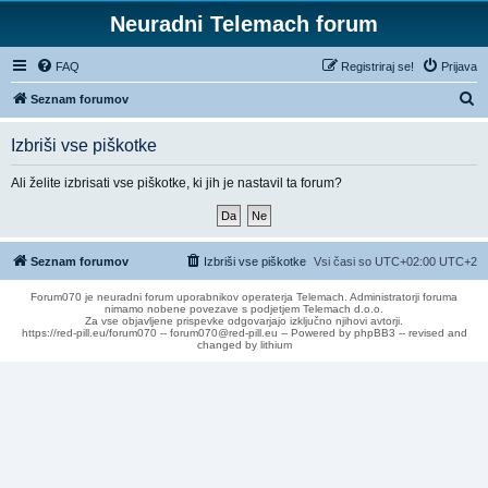
Neuradni Telemach forum
FAQ
Registriraj se!
Prijava
I
Seznam forumov
s
Izbriši vse piškotke
k
a
Ali želite izbrisati vse piškotke, ki jih je nastavil ta forum?
n
j
e
Seznam forumov
Izbriši vse piškotke
Vsi časi so UTC+02:00 UTC+2
Forum070 je neuradni forum uporabnikov operaterja Telemach. Administratorji foruma
nimamo nobene povezave s podjetjem Telemach d.o.o.
Za vse objavljene prispevke odgovarjajo izključno njihovi avtorji.
https://red-pill.eu/forum070 -- forum070@red-pill.eu -- Powered by phpBB3 -- revised and
changed by lithium