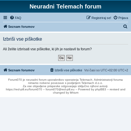
Neuradni Telemach forum
FAQ
Registriraj se!
Prijava
I
Seznam forumov
s
Izbriši vse piškotke
k
a
Ali želite izbrisati vse piškotke, ki jih je nastavil ta forum?
n
j
e
Seznam forumov
Izbriši vse piškotke
Vsi časi so UTC+02:00 UTC+2
Forum070 je neuradni forum uporabnikov operaterja Telemach. Administratorji foruma
nimamo nobene povezave s podjetjem Telemach d.o.o.
Za vse objavljene prispevke odgovarjajo izključno njihovi avtorji.
https://red-pill.eu/forum070 -- forum070@red-pill.eu -- Powered by phpBB3 -- revised and
changed by lithium