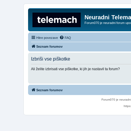
Neuradni Telem
Forum070 je neuradni forum up
Hitre povezave
FAQ
Seznam forumov
Izbriši vse piškotke
Ali želite izbrisati vse piškotke, ki jih je nastavil ta forum?
Seznam forumov
Forum070 je neuradni
https