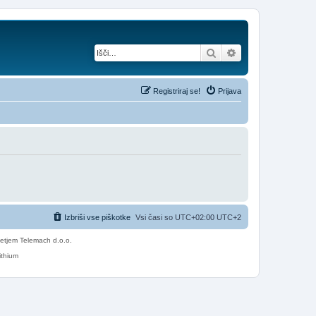
Iskanje
Napredno iskanje
Registriraj se!
Prijava
Izbriši vse piškotke
Vsi časi so UTC+02:00 UTC+2
etjem Telemach d.o.o.
ithium