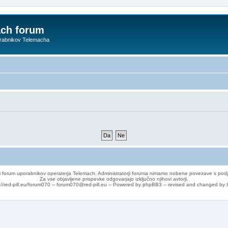
ach forum
orabnikov Telemacha
 forum uporabnikov operaterja Telemach. Administratorji foruma nimamo nobene povezave s podj
Za vse objavljene prispevke odgovarjajo izključno njihovi avtorji.
://red-pill.eu/forum070 -- forum070@red-pill.eu -- Powered by phpBB3 -- revised and changed by l