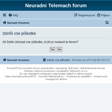
Neuradni Telemach forum
FAQ
Registriraj se!
Prijava
I
Seznam forumov
s
Izbriši vse piškotke
k
a
Ali želite izbrisati vse piškotke, ki jih je nastavil ta forum?
n
j
e
Seznam forumov
Izbriši vse piškotke
Vsi časi so UTC+02:00 UTC+2
Forum070 je neuradni forum uporabnikov operaterja Telemach. Administratorji foruma
nimamo nobene povezave s podjetjem Telemach d.o.o.
Za vse objavljene prispevke odgovarjajo izključno njihovi avtorji.
https://red-pill.eu/forum070 -- forum070@red-pill.eu -- Powered by phpBB3 -- revised and
changed by lithium