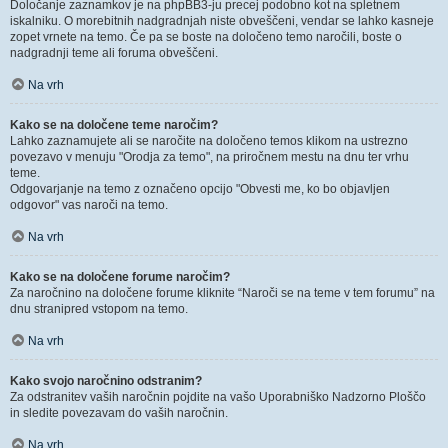
Določanje zaznamkov je na phpBB3-ju precej podobno kot na spletnem
iskalniku. O morebitnih nadgradnjah niste obveščeni, vendar se lahko kasneje
zopet vrnete na temo. Če pa se boste na določeno temo naročili, boste o
nadgradnji teme ali foruma obveščeni.
Na vrh
Kako se na določene teme naročim?
Lahko zaznamujete ali se naročite na določeno temos klikom na ustrezno
povezavo v menuju "Orodja za temo", na priročnem mestu na dnu ter vrhu
teme.
Odgovarjanje na temo z označeno opcijo "Obvesti me, ko bo objavljen
odgovor" vas naroči na temo.
Na vrh
Kako se na določene forume naročim?
Za naročnino na določene forume kliknite “Naroči se na teme v tem forumu” na
dnu stranipred vstopom na temo.
Na vrh
Kako svojo naročnino odstranim?
Za odstranitev vaših naročnin pojdite na vašo Uporabniško Nadzorno Ploščo
in sledite povezavam do vaših naročnin.
Na vrh