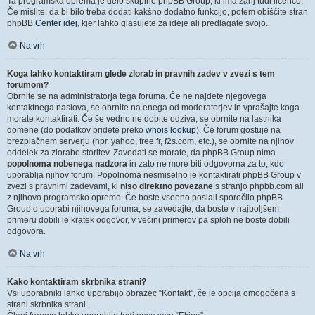
Ta programska oprema je delo skupine phpBB Group, ki ima zanj tudi licenco.
Če mislite, da bi bilo treba dodati kakšno dodatno funkcijo, potem obiščite stran
phpBB
Center idej
, kjer lahko glasujete za ideje ali predlagate svojo.
Na vrh
Koga lahko kontaktiram glede zlorab in pravnih zadev v zvezi s tem
forumom?
Obrnite se na administratorja tega foruma. Če ne najdete njegovega
kontaktnega naslova, se obrnite na enega od moderatorjev in vprašajte koga
morate kontaktirati. Če še vedno ne dobite odziva, se obrnite na lastnika
domene (do podatkov pridete preko
whois lookup
). Če forum gostuje na
brezplačnem serverju (npr. yahoo, free.fr, f2s.com, etc.), se obrnite na njihov
oddelek za zlorabo storitev. Zavedati se morate, da phpBB Group nima
popolnoma nobenega nadzora
in zato ne more biti odgovorna za to, kdo
uporablja njihov forum. Popolnoma nesmiselno je kontaktirati phpBB Group v
zvezi s pravnimi zadevami, ki
niso direktno povezane
s stranjo phpbb.com ali
z njihovo programsko opremo. Če boste vseeno poslali sporočilo phpBB
Group o uporabi njihovega foruma, se zavedajte, da boste v najboljšem
primeru dobili le kratek odgovor, v večini primerov pa sploh ne boste dobili
odgovora.
Na vrh
Kako kontaktiram skrbnika strani?
Vsi uporabniki lahko uporabijo obrazec “Kontakt”, če je opcija omogočena s
strani skrbnika strani.