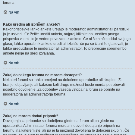
foruma.
Na vrh
Kako uredim ali izbrišem anketo?
Kakor prispevke lahko ankete urejajo le moderator, administrator ali pa tisti, ki
jo je ustvaril. Če želite urediti anketo, najprej kliknite na ureditev prvega
prispevka v temi; to je vedno povezano z anketo. Če ni še nihče oddal svojega
glasu, lahko uporabnik anketo uredi ali izbriše, če pa so člani že glasovali, jo
lahko uredi/izbriše le moderator ali administrator. To preprečuje spremembo
ankete nekje na sredi izvajanja.
Na vrh
Zakaj do nekega foruma ne morem dostopati?
Nekateri forumi so lahko omejeni na določene uporabnike ali skupine. Za
branje, objavljanje ali kakršno koli drugo možnost boste morda potrebovali
posebno dovoljenje. Za odobritev vašega vstopa na forum se obrnite na
moderatorja ali administratorja foruma.
Na vrh
Zakaj ne morem dodati priponk?
Dovoljenja za priponke so dodeljena glede na forum ali pa glede na
uporabnika. Administrator foruma morda ni dovolil dodajanje priponk na
forumu, na katerem ste, ali pa je ta možnost dovoljena le določeni skupini. Če