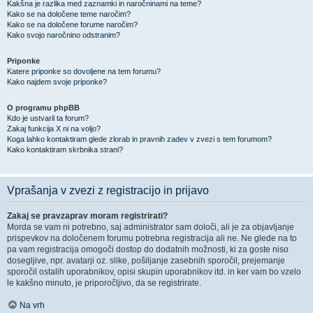
Kakšna je razlika med zaznamki in naročninami na teme?
Kako se na določene teme naročim?
Kako se na določene forume naročim?
Kako svojo naročnino odstranim?
Priponke
Katere priponke so dovoljene na tem forumu?
Kako najdem svoje priponke?
O programu phpBB
Kdo je ustvaril ta forum?
Zakaj funkcija X ni na voljo?
Koga lahko kontaktiram glede zlorab in pravnih zadev v zvezi s tem forumom?
Kako kontaktiram skrbnika strani?
Vprašanja v zvezi z registracijo in prijavo
Zakaj se pravzaprav moram registrirati?
Morda se vam ni potrebno, saj administrator sam določi, ali je za objavljanje
prispevkov na določenem forumu potrebna registracija ali ne. Ne glede na to
pa vam registracija omogoči dostop do dodatnih možnosti, ki za goste niso
dosegljive, npr. avatarji oz. slike, pošiljanje zasebnih sporočil, prejemanje
sporočil ostalih uporabnikov, opisi skupin uporabnikov itd. in ker vam bo vzelo
le kakšno minuto, je priporočljivo, da se registrirate.
Na vrh