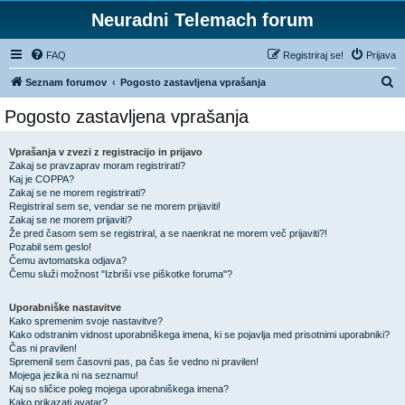
Neuradni Telemach forum
FAQ
Registriraj se!
Prijava
I
Seznam forumov
Pogosto zastavljena vprašanja
s
Pogosto zastavljena vprašanja
k
a
Vprašanja v zvezi z registracijo in prijavo
Zakaj se pravzaprav moram registrirati?
n
Kaj je COPPA?
j
Zakaj se ne morem registrirati?
Registriral sem se, vendar se ne morem prijaviti!
e
Zakaj se ne morem prijaviti?
Že pred časom sem se registriral, a se naenkrat ne morem več prijaviti?!
Pozabil sem geslo!
Čemu avtomatska odjava?
Čemu služi možnost "Izbriši vse piškotke foruma"?
Uporabniške nastavitve
Kako spremenim svoje nastavitve?
Kako odstranim vidnost uporabniškega imena, ki se pojavlja med prisotnimi uporabniki?
Čas ni pravilen!
Spremenil sem časovni pas, pa čas še vedno ni pravilen!
Mojega jezika ni na seznamu!
Kaj so sličice poleg mojega uporabniškega imena?
Kako prikazati avatar?