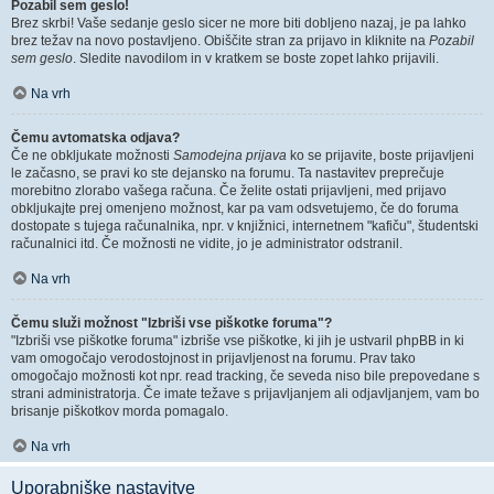
Pozabil sem geslo!
Brez skrbi! Vaše sedanje geslo sicer ne more biti dobljeno nazaj, je pa lahko
brez težav na novo postavljeno. Obiščite stran za prijavo in kliknite na
Pozabil
sem geslo
. Sledite navodilom in v kratkem se boste zopet lahko prijavili.
Na vrh
Čemu avtomatska odjava?
Če ne obkljukate možnosti
Samodejna prijava
ko se prijavite, boste prijavljeni
le začasno, se pravi ko ste dejansko na forumu. Ta nastavitev preprečuje
morebitno zlorabo vašega računa. Če želite ostati prijavljeni, med prijavo
obkljukajte prej omenjeno možnost, kar pa vam odsvetujemo, če do foruma
dostopate s tujega računalnika, npr. v knjižnici, internetnem "kafiču", študentski
računalnici itd. Če možnosti ne vidite, jo je administrator odstranil.
Na vrh
Čemu služi možnost "Izbriši vse piškotke foruma"?
"Izbriši vse piškotke foruma" izbriše vse piškotke, ki jih je ustvaril phpBB in ki
vam omogočajo verodostojnost in prijavljenost na forumu. Prav tako
omogočajo možnosti kot npr. read tracking, če seveda niso bile prepovedane s
strani administratorja. Če imate težave s prijavljanjem ali odjavljanjem, vam bo
brisanje piškotkov morda pomagalo.
Na vrh
Uporabniške nastavitve