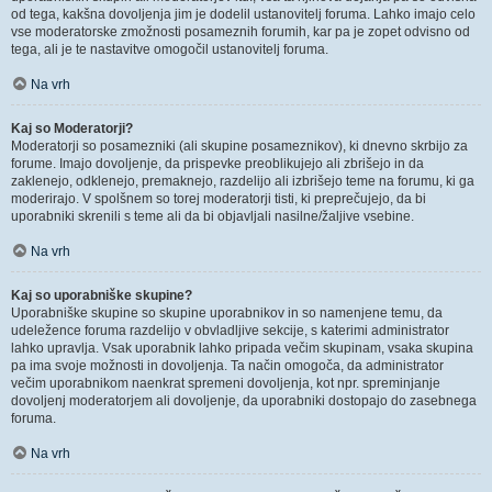
od tega, kakšna dovoljenja jim je dodelil ustanovitelj foruma. Lahko imajo celo
vse moderatorske zmožnosti posameznih forumih, kar pa je zopet odvisno od
tega, ali je te nastavitve omogočil ustanovitelj foruma.
Na vrh
Kaj so Moderatorji?
Moderatorji so posamezniki (ali skupine posameznikov), ki dnevno skrbijo za
forume. Imajo dovoljenje, da prispevke preoblikujejo ali zbrišejo in da
zaklenejo, odklenejo, premaknejo, razdelijo ali izbrišejo teme na forumu, ki ga
moderirajo. V spolšnem so torej moderatorji tisti, ki preprečujejo, da bi
uporabniki skrenili s teme ali da bi objavljali nasilne/žaljive vsebine.
Na vrh
Kaj so uporabniške skupine?
Uporabniške skupine so skupine uporabnikov in so namenjene temu, da
udeležence foruma razdelijo v obvladljive sekcije, s katerimi administrator
lahko upravlja. Vsak uporabnik lahko pripada večim skupinam, vsaka skupina
pa ima svoje možnosti in dovoljenja. Ta način omogoča, da administrator
večim uporabnikom naenkrat spremeni dovoljenja, kot npr. spreminjanje
dovoljenj moderatorjem ali dovoljenje, da uporabniki dostopajo do zasebnega
foruma.
Na vrh