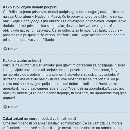
Kako svoji objavi dodam podpis?
Če želite svojemu prispevku dodati podpis, ga morate najprej ustvariti in sicer
na vaši Uporabniški Nadzorni Plošči. Ko to opravite, preprosto kliknite na oz.
obkljukajte
Dodaj podpis
(na obrazcu za objavljanje prispevkov). Podpis lahko
dodate tudi kot privzeto, kar storite tako, da v nastavitvah svojega profila
obkljukate ustrezno nastavitev. Če se odločite za to možnost, lahko podpis v
posameznih prispevkih še vedno izbrišete - odkljukajte okence "dodaj podpis"
pri samem obrazcu za pošiljanje.
Na vrh
Kako ustvarim anketo?
Kliknite na gumb "Ustvari anketo" pod glavnim obrazcem za pošiljanje in sicer
ko objavljate novo temo ali urejate prvi prispevek na določeno temo; če gumba
ne morete videti, potem nimate primernih dovoljenj za ustvaritev ankete. V
ustrezna okna vstavite naslov in vsaj dve možnosti ter se prepričajte, da je
vsaka možnost v svojem polju. Lahko tudi določite, koliko možnosti lahko
uporabnik med glasovanjem izbere (pod "Možnosti na uporabnika"), časovno
omejitev ankete (0 za nedoločeno trajanje) in možnost, da uporabniki svoj glas
popravijo.
Na vrh
Zakaj anketi ne morem dodati več možnosti?
Omejitev možnosti pri anketi nastavi administrator. Če se vam zdi, da morate
vaši anketi dodati več možnosti kot je dovoljeno, se obrnite na administratorja