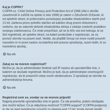
Kaj je COPPA?
COPPA oz. Child Online Privacy and Protection Act of 1998 (Akt o otroški
zasebnosti in zaščiti na spletu iz leta 1998) je zakon v Združenih Državah, ki
od spletnih strani, ki potencialno posedujejo podatke mladostnikov starih pod
13 let, zahteva pisno potrdilo staršev ali kakšen drug pravni dokument z
vsebino, da se zakoniti skrbnik mladostnika strinja z oddajo osebnih podatkov
svojega oskrbovanca. Če niste prepričani, ali se to tiče vas kot nekoga, ki se
želi registrirati, ali spletne strani, na kateri poskušate z registracijo, se za
pomoč obrnite na pravni svet. Vedite, da phpBB Group ne more nuditi pravnih
nasvetov in ni pravi naslov za kakršna koli pravna vprašanja, razen tistih, ki so
navedena spodaj..
Na vrh
Zakaj se ne morem registrirati?
Možno je, da je administrator blokiral vaš IP naslov ali uporabniško ime, s
katerim se skušate registrirati. Možno je tudi, da je administrator onemogočil
registracijo, da bi preprečil vstop novih obiskovalcev. Z vprašanji se obrnite na
administratorja foruma.
Na vrh
Registriral sem se, vendar se ne morem prijaviti!
Najprej preverite uporabniško ime in geslo. Če sta pravilna, potem obstajata
dve možni težavi. Če je vključena možnost "COPPA support" (COPPA podpora)
in ste se med registracijo označili za starega pod 13 let, boste morali slediti