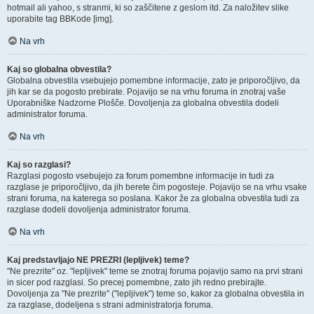
hotmail ali yahoo, s stranmi, ki so zaščitene z geslom itd. Za naložitev slike
uporabite tag BBKode [img].
Na vrh
Kaj so globalna obvestila?
Globalna obvestila vsebujejo pomembne informacije, zato je priporočljivo, da
jih kar se da pogosto prebirate. Pojavijo se na vrhu foruma in znotraj vaše
Uporabniške Nadzorne Plošče. Dovoljenja za globalna obvestila dodeli
administrator foruma.
Na vrh
Kaj so razglasi?
Razglasi pogosto vsebujejo za forum pomembne informacije in tudi za
razglase je priporočljivo, da jih berete čim pogosteje. Pojavijo se na vrhu vsake
strani foruma, na katerega so poslana. Kakor že za globalna obvestila tudi za
razglase dodeli dovoljenja administrator foruma.
Na vrh
Kaj predstavljajo NE PREZRI (lepljivek) teme?
"Ne prezrite" oz. "lepljivek" teme se znotraj foruma pojavijo samo na prvi strani
in sicer pod razglasi. So precej pomembne, zato jih redno prebirajte.
Dovoljenja za "Ne prezrite" ("lepljivek") teme so, kakor za globalna obvestila in
za razglase, dodeljena s strani administratorja foruma.