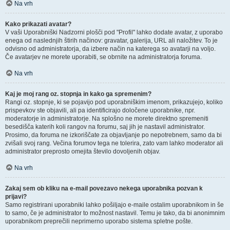
Na vrh
Kako prikazati avatar?
V vaši Uporabniški Nadzorni plošči pod "Profil" lahko dodate avatar, z uporabo
enega od naslednjih štirih načinov: gravatar, galerija, URL ali naložitev. To je
odvisno od administratorja, da izbere način na katerega so avatarji na voljo.
Če avatarjev ne morete uporabiti, se obrnite na administratorja foruma.
Na vrh
Kaj je moj rang oz. stopnja in kako ga spremenim?
Rangi oz. stopnje, ki se pojavijo pod uporabniškim imenom, prikazujejo, koliko
prispevkov ste objavili, ali pa identificirajo določene uporabnike, npr.
moderatorje in administratorje. Na splošno ne morete direktno spremeniti
besedišča katerih koli rangov na forumu, saj jih je nastavil administrator.
Prosimo, da foruma ne izkoriščate za objavljanje po nepotrebnem, samo da bi
zvišali svoj rang. Večina forumov tega ne tolerira, zato vam lahko moderator ali
administrator preprosto omejita število dovoljenih objav.
Na vrh
Zakaj sem ob kliku na e-mail povezavo nekega uporabnika pozvan k
prijavi?
Samo registrirani uporabniki lahko pošiljajo e-maile ostalim uporabnikom in še
to samo, če je administrator to možnost nastavil. Temu je tako, da bi anonimnim
uporabnikom preprečili neprimerno uporabo sistema spletne pošte.