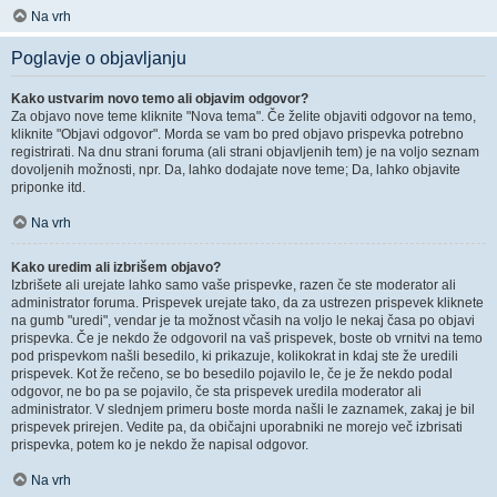
Na vrh
Poglavje o objavljanju
Kako ustvarim novo temo ali objavim odgovor?
Za objavo nove teme kliknite "Nova tema". Če želite objaviti odgovor na temo,
kliknite "Objavi odgovor". Morda se vam bo pred objavo prispevka potrebno
registrirati. Na dnu strani foruma (ali strani objavljenih tem) je na voljo seznam
dovoljenih možnosti, npr. Da, lahko dodajate nove teme; Da, lahko objavite
priponke itd.
Na vrh
Kako uredim ali izbrišem objavo?
Izbrišete ali urejate lahko samo vaše prispevke, razen če ste moderator ali
administrator foruma. Prispevek urejate tako, da za ustrezen prispevek kliknete
na gumb "uredi", vendar je ta možnost včasih na voljo le nekaj časa po objavi
prispevka. Če je nekdo že odgovoril na vaš prispevek, boste ob vrnitvi na temo
pod prispevkom našli besedilo, ki prikazuje, kolikokrat in kdaj ste že uredili
prispevek. Kot že rečeno, se bo besedilo pojavilo le, če je že nekdo podal
odgovor, ne bo pa se pojavilo, če sta prispevek uredila moderator ali
administrator. V slednjem primeru boste morda našli le zaznamek, zakaj je bil
prispevek prirejen. Vedite pa, da običajni uporabniki ne morejo več izbrisati
prispevka, potem ko je nekdo že napisal odgovor.
Na vrh