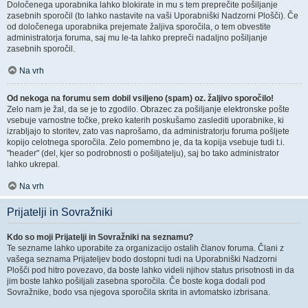
Določenega uporabnika lahko blokirate in mu s tem preprečite pošiljanje
zasebnih sporočil (to lahko nastavite na vaši Uporabniški Nadzorni Plošči). Če
od določenega uporabnika prejemate žaljiva sporočila, o tem obvestite
administratorja foruma, saj mu le-ta lahko prepreči nadaljno pošiljanje
zasebnih sporočil.
Na vrh
Od nekoga na forumu sem dobil vsiljeno (spam) oz. žaljivo sporočilo!
Zelo nam je žal, da se je to zgodilo. Obrazec za pošiljanje elektronske pošte
vsebuje varnostne točke, preko katerih poskušamo zaslediti uporabnike, ki
izrabljajo to storitev, zato vas naprošamo, da administratorju foruma pošljete
kopijo celotnega sporočila. Zelo pomembno je, da ta kopija vsebuje tudi t.i.
"header" (del, kjer so podrobnosti o pošiljatelju), saj bo tako administrator
lahko ukrepal.
Na vrh
Prijatelji in Sovražniki
Kdo so moji Prijatelji in Sovražniki na seznamu?
Te sezname lahko uporabite za organizacijo ostalih članov foruma. Člani z
vašega seznama Prijateljev bodo dostopni tudi na Uporabniški Nadzorni
Plošči pod hitro povezavo, da boste lahko videli njihov status prisotnosti in da
jim boste lahko pošiljali zasebna sporočila. Če boste koga dodali pod
Sovražnike, bodo vsa njegova sporočila skrita in avtomatsko izbrisana.