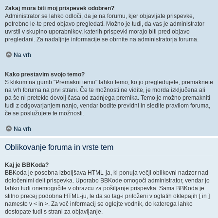
Zakaj mora biti moj prispevek odobren?
Administrator se lahko odloči, da je na forumu, kjer objavljate prispevke,
potrebno le-te pred objavo pregledati. Možno je tudi, da vas je administrator
uvrstil v skupino uporabnikov, katerih prispevki morajo biti pred objavo
pregledani. Za nadaljnje informacije se obrnite na administratorja foruma.
Na vrh
Kako prestavim svojo temo?
S klikom na gumb "Premakni temo" lahko temo, ko jo pregledujete, premaknete
na vrh foruma na prvi strani. Če te možnosti ne vidite, je morda izključena ali
pa še ni preteklo dovolj časa od zadnjega premika. Temo je možno premakniti
tudi z odgovarjanjem nanjo, vendar bodite previdni in sledite pravilom foruma,
če se poslužujete te možnosti.
Na vrh
Oblikovanje foruma in vrste tem
Kaj je BBKoda?
BBKoda je posebna izboljšava HTML-ja, ki ponuja večji oblikovni nadzor nad
določenimi deli prispevka. Uporabo BBKode omogoči administrator, vendar jo
lahko tudi onemogočite v obrazcu za pošiljanje prispevka. Sama BBKoda je
stilno precej podobna HTML-ju, le da so tag-i priloženi v oglatih oklepajih [ in ]
namesto v < in >. Za več informacij se oglejte vodnik, do katerega lahko
dostopate tudi s strani za objavljanje.