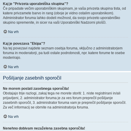
Kaj je "Privzeta uporabniška skupina"?
Če pripadate večim uporabniškim skupinam, je vaša privzeta skupina tista, od
katere privzamete barvo in rang (oboje je vidno ostalim uporabnikom).
Administrator foruma lahko dodeli možnost, da svojo privzeto uporabniško
skupino spremenite, in sicer na vaši Uporabniški Nadzorni plošči.
Na vrh
Kaj je povezava "Ekipa"?
Na tej povezavi najdete seznam osebja foruma, vključno z administratorjem
foruma in moderatorji, pa tudi ostale podrobnosti, npr. katere forume te osebe
moderirajo.
Na vrh
Pošiljanje zasebnih sporočil
Ne morem poslati zasebnega sporočila!
Obstajajo trije razlogi, zakaj tega ne morete storiti: 1. niste registrirani in/ali
prijavljeni, 2. administrator foruma je za ves forum preprečil pošiljanje
zasebnih sporočil, 3. administrator foruma vam je preprečil pošiljanje sporočil.
Za več informacij se obrnite na administratorja foruma.
Na vrh
Nenehno dobivam nezaželena zasebna sporočila!