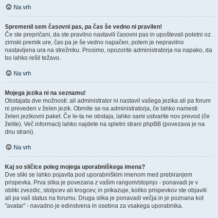
Na vrh
Spremenil sem časovni pas, pa čas še vedno ni pravilen!
Če ste prepričani, da ste pravilno nastavili časovni pas in upoštevali poletni oz.
zimski premik ure, čas pa je še vedno napačen, potem je nepravilno
nastavljena ura na strežniku. Prosimo, opozorite administratorja na napako, da
bo lahko rešil težavo.
Na vrh
Mojega jezika ni na seznamu!
Obstajata dve možnosti: ali administrator ni nastavil vašega jezika ali pa forum
ni preveden v želen jezik. Obrnite se na administratorja, če lahko namesti
želen jezikovni paket. Če le-ta ne obstaja, lahko sami ustvarite nov prevod (če
želite). Več informacij lahko najdete na spletni strani phpBB (povezava je na
dnu strani).
Na vrh
Kaj so sličice poleg mojega uporabniškega imena?
Dve sliki se lahko pojavita pod uporabniškim imenom med prebiranjem
prispevka. Prva slika je povezana z vašim rangom/stopnjo - ponavadi je v
obliki zvezdic, stolpcev ali krogcev, in prikazuje, koliko prispevkov ste objavili
ali pa vaš status na forumu. Druga slika je ponavadi večja in je poznana kot
"avatar" - navadno je edinstvena in osebna za vsakega uporabnika.