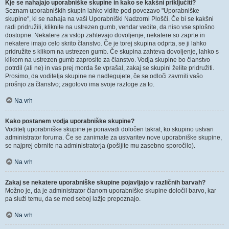
Kje se nahajajo uporabniške skupine in kako se kakšni priključiti?
Seznam uporabniških skupin lahko vidite pod povezavo "Uporabniške
skupine", ki se nahaja na vaši Uporabniški Nadzorni Plošči. Če bi se kakšni
radi pridružili, kliknite na ustrezen gumb, vendar vedite, da niso vse splošno
dostopne. Nekatere za vstop zahtevajo dovoljenje, nekatere so zaprte in
nekatere imajo celo skrito članstvo. Če je torej skupina odprta, se ji lahko
pridružite s klikom na ustrezen gumb. Če skupina zahteva dovoljenje, lahko s
klikom na ustrezen gumb zaprosite za članstvo. Vodja skupine bo članstvo
potrdil (ali ne) in vas prej morda še vprašal, zakaj se skupini želite pridružiti.
Prosimo, da voditelja skupine ne nadlegujete, če se odloči zavrniti vašo
prošnjo za članstvo; zagotovo ima svoje razloge za to.
Na vrh
Kako postanem vodja uporabniške skupine?
Voditelj uporabniške skupine je ponavadi določen takrat, ko skupino ustvari
administrator foruma. Če se zanimate za ustvaritev nove uporabniške skupine,
se najprej obrnite na administratorja (pošljite mu zasebno sporočilo).
Na vrh
Zakaj se nekatere uporabniške skupine pojavljajo v različnih barvah?
Možno je, da je administrator članom uporabniške skupine določil barvo, kar
pa služi temu, da se med seboj lažje prepoznajo.
Na vrh