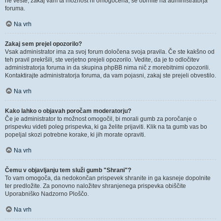
ne veste, zakaj vam ta možnost ni omogočena, se obrnite na administratorja
foruma.
Na vrh
Zakaj sem prejel opozorilo?
Vsak administrator ima za svoj forum določena svoja pravila. Če ste kakšno od
teh pravil prekršili, ste verjetno prejeli opozorilo. Vedite, da je to odločitev
administratorja foruma in da skupina phpBB nima nič z morebitnimi opozorili.
Kontaktirajte administratorja foruma, da vam pojasni, zakaj ste prejeli obvestilo.
Na vrh
Kako lahko o objavah poročam moderatorju?
Če je administrator to možnost omogočil, bi morali gumb za poročanje o
prispevku videti poleg prispevka, ki ga želite prijaviti. Klik na ta gumb vas bo
popeljal skozi potrebne korake, ki jih morate opraviti.
Na vrh
Čemu v objavljanju tem služi gumb "Shrani"?
To vam omogoča, da nedokončan prispevek shranite in ga kasneje dopolnite
ter predložite. Za ponovno naložitev shranjenega prispevka obiščite
Uporabniško Nadzorno Ploščo.
Na vrh