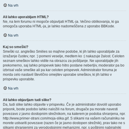
Na vrh
Ali lahko uporabljam HTML?
Ne, na tem forumu ni mogoče objavljati HTML-ja. Večino oblikovanja, ki ga
omogoča uporaba HTML-ja, je lahko nadomeščena z uporabo BBKode.
Na vrh
Kaj so smeški?
Smeški oz. angleško Smilies so majhne podobe, ki jih lahko uporabljate za
izražanje čustev, npr. :) pomeni veselje, medtem ko :( nakazuje žalost. Celoten
seznam smeškov lahko vidite na obrazcu za pošiljanje. Ne uporabljajte jih
prekomerno, saj lahko prispevek tako hitro postane neberljiv, moderator pa bo
izbrisal vaše smeške ali pa kar celoten prispevek. Administrator foruma je
morda celo nastavil številčno omejitev uporabe smeškov, ki jih lahko v
prispevku uporabite.
Na vrh
Ali lahko objavljam tudi slike?
Da, tudi slike lahko objavite v prispevku. Če je administrator dovolil uporabo
priponk, boste podobo lahko naložili na forum, drugače pa morate navesti
povezavo z javno dostopnim strežnikom, na katerem je podoba shranjena, npr.
http://www.primer-strani.com/moja-slika.gif. S slikami na vašem računalniku ne
morete ustvariti povezave (razen če je javno dostopen strežnik), prav tako ne s
slikami shranjenimi za verodostojnimi mehanizmi, npr. s poštnimi nabiralniki