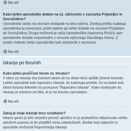
Na vrh
Kako lahko uporabnike dodam na oz. odstranim s seznama Prijateljev in
Sovražnikov?
Uporabnike lahko na seznam dodajate na dva načina. Znotraj profila vsakega
uporabnika je povezava, preko katere ga lahko dodate na seznam Prijateljev
ali Sovražnikov. Druga možnost je vaša Uporabniška Nadzorna Plošča, kjer
uporabnike dodate neposredno z vnosom njihovega članskega imena. Z
enako metodo lahko uporabnike tudi odstranite s seznama.
Na vrh
Iskanje po forumih
Kako lahko preiščem forum oz. forume?
V okno za iskanje (na osnovni strani ali na strani tem) vpišite želeno besedo.
Lahko uporabite tudi napredno iskanje, do katerega pridete, če na kateri koli
strani foruma kliknete na povezavo "Napredno iskanje". Kako dostopate do
iskanja je odvisno od stila, ki je na forumu uporabljen.
Na vrh
Zakaj je moje iskanje brez rezultatov?
Iskano geslo je bilo verjetno preveč splošno in je posledično vključevalo veliko
splošnih pojmov, ki jih phpBB3 nima zabeleženih. Bodite bolj natančni in
uporabite možnosti Naprednega iskanja.