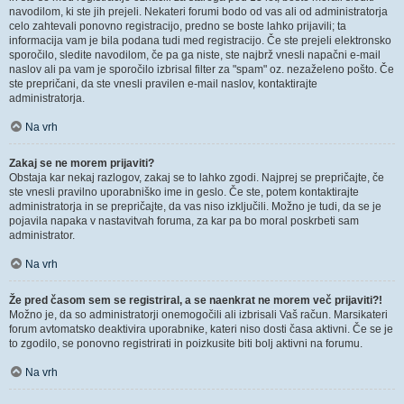
navodilom, ki ste jih prejeli. Nekateri forumi bodo od vas ali od administratorja
celo zahtevali ponovno registracijo, predno se boste lahko prijavili; ta
informacija vam je bila podana tudi med registracijo. Če ste prejeli elektronsko
sporočilo, sledite navodilom, če pa ga niste, ste najbrž vnesli napačni e-mail
naslov ali pa vam je sporočilo izbrisal filter za "spam" oz. nezaželeno pošto. Če
ste prepričani, da ste vnesli pravilen e-mail naslov, kontaktirajte
administratorja.
Na vrh
Zakaj se ne morem prijaviti?
Obstaja kar nekaj razlogov, zakaj se to lahko zgodi. Najprej se prepričajte, če
ste vnesli pravilno uporabniško ime in geslo. Če ste, potem kontaktirajte
administratorja in se prepričajte, da vas niso izključili. Možno je tudi, da se je
pojavila napaka v nastavitvah foruma, za kar pa bo moral poskrbeti sam
administrator.
Na vrh
Že pred časom sem se registriral, a se naenkrat ne morem več prijaviti?!
Možno je, da so administratorji onemogočili ali izbrisali Vaš račun. Marsikateri
forum avtomatsko deaktivira uporabnike, kateri niso dosti časa aktivni. Če se je
to zgodilo, se ponovno registrirati in poizkusite biti bolj aktivni na forumu.
Na vrh