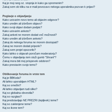
Kaj je moj rang oz. stopnja in kako ga spremenim?
Zakaj sem ob kliku na e-mail povezavo nekega uporabnika pozvan k prijavi?
Poglavje o objavljanju
Kako ustvarim novo temo ali objavim odgovor?
Kako uredim ali izbrišem objavo?
Kako svoji objavi dodam podpis?
Kako ustvarim anketo?
Zakaj anketi ne morem dodati več možnosti?
Kako uredim ali izbrišem anketo?
Zakaj do nekega foruma ne morem dostopati?
Zakaj ne morem dodati priponk?
Zakaj sem prejel opozorilo?
Kako lahko o objavah poročam moderatorju?
Čemu v objavljanju tem služi gumb "Shrani"?
Zakaj mora biti moj prispevek odobren?
Kako prestavim svojo temo?
Oblikovanje foruma in vrste tem
Kaj je BBKoda?
Ali lahko uporabljam HTML?
Kaj so smeški?
Ali lahko objavljam tudi slike?
Kaj so globalna obvestila?
Kaj so razglasi?
Kaj predstavljajo NE PREZRI (lepljivek) teme?
Kaj so zaklenjene teme?
Kaj so ikone tem?