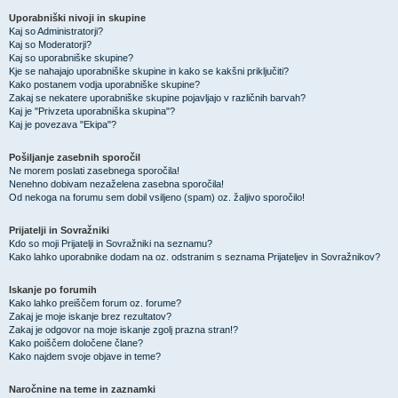
Uporabniški nivoji in skupine
Kaj so Administratorji?
Kaj so Moderatorji?
Kaj so uporabniške skupine?
Kje se nahajajo uporabniške skupine in kako se kakšni priključiti?
Kako postanem vodja uporabniške skupine?
Zakaj se nekatere uporabniške skupine pojavljajo v različnih barvah?
Kaj je "Privzeta uporabniška skupina"?
Kaj je povezava "Ekipa"?
Pošiljanje zasebnih sporočil
Ne morem poslati zasebnega sporočila!
Nenehno dobivam nezaželena zasebna sporočila!
Od nekoga na forumu sem dobil vsiljeno (spam) oz. žaljivo sporočilo!
Prijatelji in Sovražniki
Kdo so moji Prijatelji in Sovražniki na seznamu?
Kako lahko uporabnike dodam na oz. odstranim s seznama Prijateljev in Sovražnikov?
Iskanje po forumih
Kako lahko preiščem forum oz. forume?
Zakaj je moje iskanje brez rezultatov?
Zakaj je odgovor na moje iskanje zgolj prazna stran!?
Kako poiščem določene člane?
Kako najdem svoje objave in teme?
Naročnine na teme in zaznamki