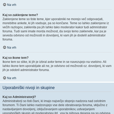
Na vrh
Kaj so zaklenjene teme?
Zaklenjene teme so tiste teme, kjer uporabniki ne morejo več odgovarjati,
morebitne ankete, ki jih vsebuje, pa so končane. Teme so lahko zaklenjene iz
večih razlogov, zaklenita pa jih lahko tako moderator kakor tudi admnistrator
foruma. Tudi sami imate morda možnost, da svojo temo zaklenete, kar pa je
seveda odvisno od možnosti in dovoljenj, ki vam jih je dodelil administrator
foruma.
Na vrh
Kaj so ikone tem?
Ikone tem so slike, ki jih je izbral avtor teme in se navezujejo na vsebino. Ali
lahko ikone tem uporabljate ali ne, je odvisno od možnosti oz. dovoljenj, ki vam
jih je odobril administrator foruma.
Na vrh
Uporabniški nivoji in skupine
Kaj so Administratorji?
Administratorji so tisti člani, ki imajo največjo stopnjo nadzora nad celotnim
forumom. Ti člani lahko nadzorujejo vse dele obratovanja foruma, vključno z
nastavljanjem dovoljenj, izključevanjem uporabnikov, ustvarjanjem
uporabniških skupin ali moderatorjev itd., vsa ta njihova dejanja pa so odvisna