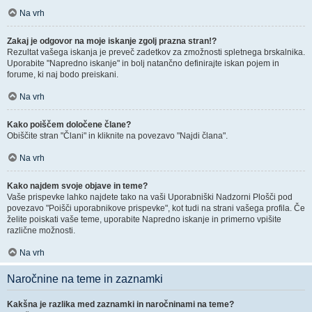
Na vrh
Zakaj je odgovor na moje iskanje zgolj prazna stran!?
Rezultat vašega iskanja je preveč zadetkov za zmožnosti spletnega brskalnika.
Uporabite "Napredno iskanje" in bolj natančno definirajte iskan pojem in
forume, ki naj bodo preiskani.
Na vrh
Kako poiščem določene člane?
Obiščite stran "Člani" in kliknite na povezavo "Najdi člana".
Na vrh
Kako najdem svoje objave in teme?
Vaše prispevke lahko najdete tako na vaši Uporabniški Nadzorni Plošči pod
povezavo "Poišči uporabnikove prispevke", kot tudi na strani vašega profila. Če
želite poiskati vaše teme, uporabite Napredno iskanje in primerno vpišite
različne možnosti.
Na vrh
Naročnine na teme in zaznamki
Kakšna je razlika med zaznamki in naročninami na teme?