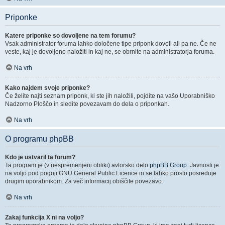
Priponke
Katere priponke so dovoljene na tem forumu?
Vsak administrator foruma lahko določene tipe priponk dovoli ali pa ne. Če ne
veste, kaj je dovoljeno naložiti in kaj ne, se obrnite na administratorja foruma.
Na vrh
Kako najdem svoje priponke?
Če želite najti seznam priponk, ki ste jih naložili, pojdite na vašo Uporabniško
Nadzorno Ploščo in sledite povezavam do dela o priponkah.
Na vrh
O programu phpBB
Kdo je ustvaril ta forum?
Ta program je (v nespremenjeni obliki) avtorsko delo
phpBB Group
. Javnosti je
na voljo pod pogoji GNU General Public Licence in se lahko prosto posreduje
drugim uporabnikom. Za več informacij obiščite povezavo.
Na vrh
Zakaj funkcija X ni na voljo?