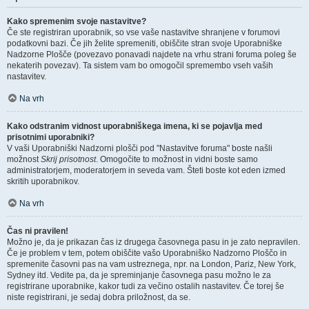
Kako spremenim svoje nastavitve?
Če ste registriran uporabnik, so vse vaše nastavitve shranjene v forumovi
podatkovni bazi. Če jih želite spremeniti, obiščite stran svoje Uporabniške
Nadzorne Plošče (povezavo ponavadi najdete na vrhu strani foruma poleg še
nekaterih povezav). Ta sistem vam bo omogočil spremembo vseh vaših
nastavitev.
Na vrh
Kako odstranim vidnost uporabniškega imena, ki se pojavlja med
prisotnimi uporabniki?
V vaši Uporabniški Nadzorni plošči pod "Nastavitve foruma" boste našli
možnost
Skrij prisotnost
. Omogočite to možnost in vidni boste samo
administratorjem, moderatorjem in seveda vam. Šteti boste kot eden izmed
skritih uporabnikov.
Na vrh
Čas ni pravilen!
Možno je, da je prikazan čas iz drugega časovnega pasu in je zato nepravilen.
Če je problem v tem, potem obiščite vašo Uporabniško Nadzorno Ploščo in
spremenite časovni pas na vam ustreznega, npr. na London, Pariz, New York,
Sydney itd. Vedite pa, da je spreminjanje časovnega pasu možno le za
registrirane uporabnike, kakor tudi za večino ostalih nastavitev. Če torej še
niste registrirani, je sedaj dobra priložnost, da se.