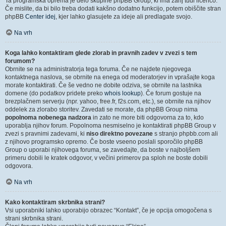
Ta programska oprema je delo skupine phpBB Group, ki ima zanj tudi licenco.
Če mislite, da bi bilo treba dodati kakšno dodatno funkcijo, potem obiščite stran
phpBB
Center idej
, kjer lahko glasujete za ideje ali predlagate svojo.
Na vrh
Koga lahko kontaktiram glede zlorab in pravnih zadev v zvezi s tem
forumom?
Obrnite se na administratorja tega foruma. Če ne najdete njegovega
kontaktnega naslova, se obrnite na enega od moderatorjev in vprašajte koga
morate kontaktirati. Če še vedno ne dobite odziva, se obrnite na lastnika
domene (do podatkov pridete preko
whois lookup
). Če forum gostuje na
brezplačnem serverju (npr. yahoo, free.fr, f2s.com, etc.), se obrnite na njihov
oddelek za zlorabo storitev. Zavedati se morate, da phpBB Group nima
popolnoma nobenega nadzora
in zato ne more biti odgovorna za to, kdo
uporablja njihov forum. Popolnoma nesmiselno je kontaktirati phpBB Group v
zvezi s pravnimi zadevami, ki
niso direktno povezane
s stranjo phpbb.com ali
z njihovo programsko opremo. Če boste vseeno poslali sporočilo phpBB
Group o uporabi njihovega foruma, se zavedajte, da boste v najboljšem
primeru dobili le kratek odgovor, v večini primerov pa sploh ne boste dobili
odgovora.
Na vrh
Kako kontaktiram skrbnika strani?
Vsi uporabniki lahko uporabijo obrazec “Kontakt”, če je opcija omogočena s
strani skrbnika strani.