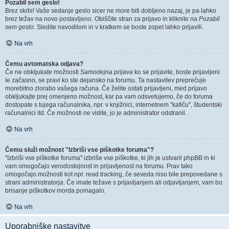
Pozabil sem geslo!
Brez skrbi! Vaše sedanje geslo sicer ne more biti dobljeno nazaj, je pa lahko
brez težav na novo postavljeno. Obiščite stran za prijavo in kliknite na
Pozabil
sem geslo
. Sledite navodilom in v kratkem se boste zopet lahko prijavili.
Na vrh
Čemu avtomatska odjava?
Če ne obkljukate možnosti
Samodejna prijava
ko se prijavite, boste prijavljeni
le začasno, se pravi ko ste dejansko na forumu. Ta nastavitev preprečuje
morebitno zlorabo vašega računa. Če želite ostati prijavljeni, med prijavo
obkljukajte prej omenjeno možnost, kar pa vam odsvetujemo, če do foruma
dostopate s tujega računalnika, npr. v knjižnici, internetnem "kafiču", študentski
računalnici itd. Če možnosti ne vidite, jo je administrator odstranil.
Na vrh
Čemu služi možnost "Izbriši vse piškotke foruma"?
"Izbriši vse piškotke foruma" izbriše vse piškotke, ki jih je ustvaril phpBB in ki
vam omogočajo verodostojnost in prijavljenost na forumu. Prav tako
omogočajo možnosti kot npr. read tracking, če seveda niso bile prepovedane s
strani administratorja. Če imate težave s prijavljanjem ali odjavljanjem, vam bo
brisanje piškotkov morda pomagalo.
Na vrh
Uporabniške nastavitve