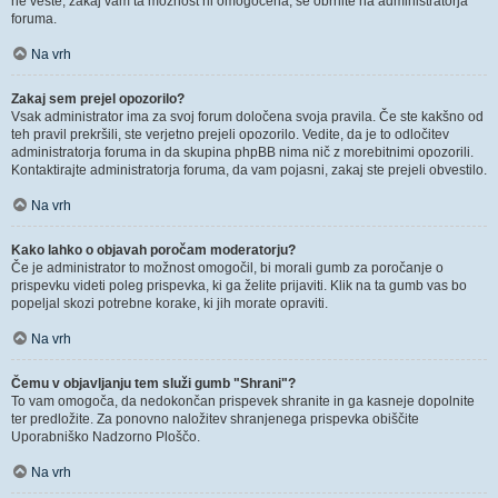
ne veste, zakaj vam ta možnost ni omogočena, se obrnite na administratorja
foruma.
Na vrh
Zakaj sem prejel opozorilo?
Vsak administrator ima za svoj forum določena svoja pravila. Če ste kakšno od
teh pravil prekršili, ste verjetno prejeli opozorilo. Vedite, da je to odločitev
administratorja foruma in da skupina phpBB nima nič z morebitnimi opozorili.
Kontaktirajte administratorja foruma, da vam pojasni, zakaj ste prejeli obvestilo.
Na vrh
Kako lahko o objavah poročam moderatorju?
Če je administrator to možnost omogočil, bi morali gumb za poročanje o
prispevku videti poleg prispevka, ki ga želite prijaviti. Klik na ta gumb vas bo
popeljal skozi potrebne korake, ki jih morate opraviti.
Na vrh
Čemu v objavljanju tem služi gumb "Shrani"?
To vam omogoča, da nedokončan prispevek shranite in ga kasneje dopolnite
ter predložite. Za ponovno naložitev shranjenega prispevka obiščite
Uporabniško Nadzorno Ploščo.
Na vrh