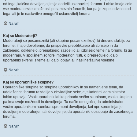
od tega, kakšna dovoljenja jim je dodelil ustanovitelj foruma. Lahko imajo celo
vse moderatorske zmožnosti posameznih forumih, kar pa je zopet odvisno od
tega, ali je te nastavitve omogočil ustanovitelj foruma.
Na vrh
Kaj so Moderatorji?
Moderatorji so posamezniki (ali skupine posameznikov), ki dnevno skrbijo za
forume. Imajo dovoljenje, da prispevke preoblikujejo ali zbrišejo in da
zaklenejo, odklenejo, premaknejo, razdelijo ali izbrišejo teme na forumu, ki ga
moderirajo. V spolšnem so torej moderatorji tisti, ki preprečujejo, da bi
uporabniki skrenili s teme ali da bi objavljali nasilne/žaljive vsebine.
Na vrh
Kaj so uporabniške skupine?
Uporabniške skupine so skupine uporabnikov in so namenjene temu, da
udeležence foruma razdelijo v obvladljive sekcije, s katerimi administrator
lahko upravlja. Vsak uporabnik lahko pripada večim skupinam, vsaka skupina
pa ima svoje možnosti in dovoljenja. Ta način omogoča, da administrator
večim uporabnikom naenkrat spremeni dovoljenja, kot npr. spreminjanje
dovoljenj moderatorjem ali dovoljenje, da uporabniki dostopajo do zasebnega
foruma.
Na vrh