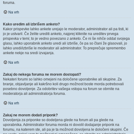
foruma.
Na vrh
Kako uredim ali izbrišem anketo?
Kakor prispevke lahko ankete urejajo le moderator, administrator ali pa tisti, ki
jo je ustvaril. Če želite urediti anketo, najprej kliknite na ureditev prvega
prispevka v temi; to je vedno povezano z anketo. Če ni še nihče oddal svojega
glasu, lahko uporabnik anketo uredi ali izbriše, če pa so člani že glasovali, jo
lahko uredi/izbriše le moderator ali administrator. To preprečuje spremembo
ankete nekje na sredi izvajanja.
Na vrh
Zakaj do nekega foruma ne morem dostopati?
Nekateri forumi so lahko omejeni na določene uporabnike ali skupine. Za
branje, objavljanje ali kakršno koli drugo možnost boste morda potrebovali
posebno dovoljenje. Za odobritev vašega vstopa na forum se obrnite na
moderatorja ali administratorja foruma.
Na vrh
Zakaj ne morem dodati priponk?
Dovoljenja za priponke so dodeljena glede na forum ali pa glede na
uporabnika. Administrator foruma morda ni dovolil dodajanje priponk na
forumu, na katerem ste, ali pa je ta možnost dovoljena le določeni skupini. Če