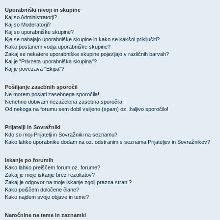
Uporabniški nivoji in skupine
Kaj so Administratorji?
Kaj so Moderatorji?
Kaj so uporabniške skupine?
Kje se nahajajo uporabniške skupine in kako se kakšni priključiti?
Kako postanem vodja uporabniške skupine?
Zakaj se nekatere uporabniške skupine pojavljajo v različnih barvah?
Kaj je "Privzeta uporabniška skupina"?
Kaj je povezava "Ekipa"?
Pošiljanje zasebnih sporočil
Ne morem poslati zasebnega sporočila!
Nenehno dobivam nezaželena zasebna sporočila!
Od nekoga na forumu sem dobil vsiljeno (spam) oz. žaljivo sporočilo!
Prijatelji in Sovražniki
Kdo so moji Prijatelji in Sovražniki na seznamu?
Kako lahko uporabnike dodam na oz. odstranim s seznama Prijateljev in Sovražnikov?
Iskanje po forumih
Kako lahko preiščem forum oz. forume?
Zakaj je moje iskanje brez rezultatov?
Zakaj je odgovor na moje iskanje zgolj prazna stran!?
Kako poiščem določene člane?
Kako najdem svoje objave in teme?
Naročnine na teme in zaznamki