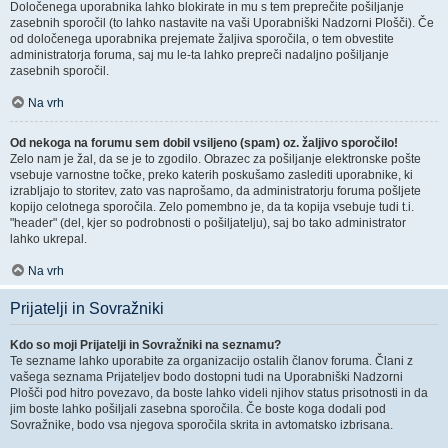
Določenega uporabnika lahko blokirate in mu s tem preprečite pošiljanje
zasebnih sporočil (to lahko nastavite na vaši Uporabniški Nadzorni Plošči). Če
od določenega uporabnika prejemate žaljiva sporočila, o tem obvestite
administratorja foruma, saj mu le-ta lahko prepreči nadaljno pošiljanje
zasebnih sporočil.
Na vrh
Od nekoga na forumu sem dobil vsiljeno (spam) oz. žaljivo sporočilo!
Zelo nam je žal, da se je to zgodilo. Obrazec za pošiljanje elektronske pošte
vsebuje varnostne točke, preko katerih poskušamo zaslediti uporabnike, ki
izrabljajo to storitev, zato vas naprošamo, da administratorju foruma pošljete
kopijo celotnega sporočila. Zelo pomembno je, da ta kopija vsebuje tudi t.i.
"header" (del, kjer so podrobnosti o pošiljatelju), saj bo tako administrator
lahko ukrepal.
Na vrh
Prijatelji in Sovražniki
Kdo so moji Prijatelji in Sovražniki na seznamu?
Te sezname lahko uporabite za organizacijo ostalih članov foruma. Člani z
vašega seznama Prijateljev bodo dostopni tudi na Uporabniški Nadzorni
Plošči pod hitro povezavo, da boste lahko videli njihov status prisotnosti in da
jim boste lahko pošiljali zasebna sporočila. Če boste koga dodali pod
Sovražnike, bodo vsa njegova sporočila skrita in avtomatsko izbrisana.