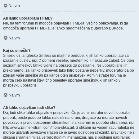
Na vrh
Ali lahko uporabljam HTML?
Ne, na tem forumu ni mogoče objavljati HTML-ja. Večino oblikovanja, ki ga
omogoča uporaba HTML-ja, je lahko nadomeščena z uporabo BBKode.
Na vrh
Kaj so smeški?
Smeški oz. angleško Smilies so majhne podobe, ki jih lahko uporabljate za
izražanje čustev, npr. :) pomeni veselje, medtem ko :( nakazuje žalost. Celoten
seznam smeškov lahko vidite na obrazcu za pošiljanje. Ne uporabljajte jih
prekomerno, saj lahko prispevek tako hitro postane neberljiv, moderator pa bo
izbrisal vaše smeške ali pa kar celoten prispevek. Administrator foruma je
morda celo nastavil številčno omejitev uporabe smeškov, ki jih lahko v
prispevku uporabite.
Na vrh
Ali lahko objavljam tudi slike?
Da, tudi slike lahko objavite v prispevku. Če je administrator dovolil uporabo
priponk, boste podobo lahko naložili na forum, drugače pa morate navesti
povezavo z javno dostopnim strežnikom, na katerem je podoba shranjena, npr.
http://www.primer-strani.com/moja-slika.gif. S slikami na vašem računalniku ne
morete ustvariti povezave (razen če je javno dostopen strežnik), prav tako ne s
slikami shranjenimi za verodostojnimi mehanizmi, npr. s poštnimi nabiralniki