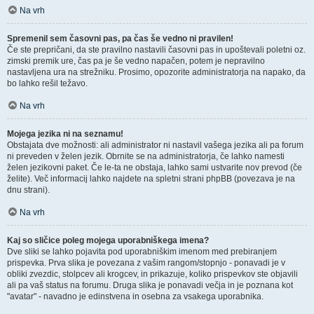
Na vrh
Spremenil sem časovni pas, pa čas še vedno ni pravilen!
Če ste prepričani, da ste pravilno nastavili časovni pas in upoštevali poletni oz.
zimski premik ure, čas pa je še vedno napačen, potem je nepravilno
nastavljena ura na strežniku. Prosimo, opozorite administratorja na napako, da
bo lahko rešil težavo.
Na vrh
Mojega jezika ni na seznamu!
Obstajata dve možnosti: ali administrator ni nastavil vašega jezika ali pa forum
ni preveden v želen jezik. Obrnite se na administratorja, če lahko namesti
želen jezikovni paket. Če le-ta ne obstaja, lahko sami ustvarite nov prevod (če
želite). Več informacij lahko najdete na spletni strani phpBB (povezava je na
dnu strani).
Na vrh
Kaj so sličice poleg mojega uporabniškega imena?
Dve sliki se lahko pojavita pod uporabniškim imenom med prebiranjem
prispevka. Prva slika je povezana z vašim rangom/stopnjo - ponavadi je v
obliki zvezdic, stolpcev ali krogcev, in prikazuje, koliko prispevkov ste objavili
ali pa vaš status na forumu. Druga slika je ponavadi večja in je poznana kot
"avatar" - navadno je edinstvena in osebna za vsakega uporabnika.