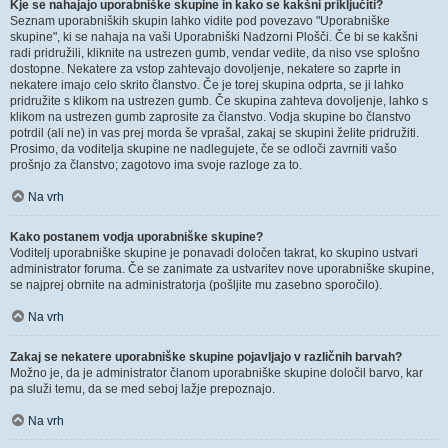
Kje se nahajajo uporabniške skupine in kako se kakšni priključiti?
Seznam uporabniških skupin lahko vidite pod povezavo "Uporabniške
skupine", ki se nahaja na vaši Uporabniški Nadzorni Plošči. Če bi se kakšni
radi pridružili, kliknite na ustrezen gumb, vendar vedite, da niso vse splošno
dostopne. Nekatere za vstop zahtevajo dovoljenje, nekatere so zaprte in
nekatere imajo celo skrito članstvo. Če je torej skupina odprta, se ji lahko
pridružite s klikom na ustrezen gumb. Če skupina zahteva dovoljenje, lahko s
klikom na ustrezen gumb zaprosite za članstvo. Vodja skupine bo članstvo
potrdil (ali ne) in vas prej morda še vprašal, zakaj se skupini želite pridružiti.
Prosimo, da voditelja skupine ne nadlegujete, če se odloči zavrniti vašo
prošnjo za članstvo; zagotovo ima svoje razloge za to.
Na vrh
Kako postanem vodja uporabniške skupine?
Voditelj uporabniške skupine je ponavadi določen takrat, ko skupino ustvari
administrator foruma. Če se zanimate za ustvaritev nove uporabniške skupine,
se najprej obrnite na administratorja (pošljite mu zasebno sporočilo).
Na vrh
Zakaj se nekatere uporabniške skupine pojavljajo v različnih barvah?
Možno je, da je administrator članom uporabniške skupine določil barvo, kar
pa služi temu, da se med seboj lažje prepoznajo.
Na vrh