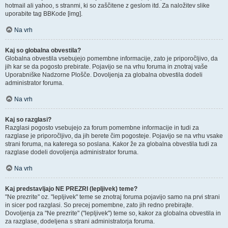
hotmail ali yahoo, s stranmi, ki so zaščitene z geslom itd. Za naložitev slike
uporabite tag BBKode [img].
Na vrh
Kaj so globalna obvestila?
Globalna obvestila vsebujejo pomembne informacije, zato je priporočljivo, da
jih kar se da pogosto prebirate. Pojavijo se na vrhu foruma in znotraj vaše
Uporabniške Nadzorne Plošče. Dovoljenja za globalna obvestila dodeli
administrator foruma.
Na vrh
Kaj so razglasi?
Razglasi pogosto vsebujejo za forum pomembne informacije in tudi za
razglase je priporočljivo, da jih berete čim pogosteje. Pojavijo se na vrhu vsake
strani foruma, na katerega so poslana. Kakor že za globalna obvestila tudi za
razglase dodeli dovoljenja administrator foruma.
Na vrh
Kaj predstavljajo NE PREZRI (lepljivek) teme?
"Ne prezrite" oz. "lepljivek" teme se znotraj foruma pojavijo samo na prvi strani
in sicer pod razglasi. So precej pomembne, zato jih redno prebirajte.
Dovoljenja za "Ne prezrite" ("lepljivek") teme so, kakor za globalna obvestila in
za razglase, dodeljena s strani administratorja foruma.