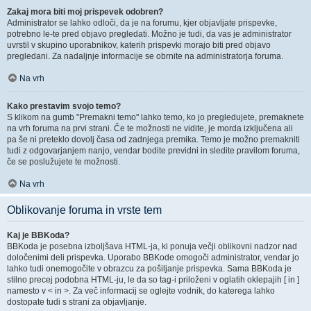
Zakaj mora biti moj prispevek odobren?
Administrator se lahko odloči, da je na forumu, kjer objavljate prispevke,
potrebno le-te pred objavo pregledati. Možno je tudi, da vas je administrator
uvrstil v skupino uporabnikov, katerih prispevki morajo biti pred objavo
pregledani. Za nadaljnje informacije se obrnite na administratorja foruma.
Na vrh
Kako prestavim svojo temo?
S klikom na gumb "Premakni temo" lahko temo, ko jo pregledujete, premaknete
na vrh foruma na prvi strani. Če te možnosti ne vidite, je morda izključena ali
pa še ni preteklo dovolj časa od zadnjega premika. Temo je možno premakniti
tudi z odgovarjanjem nanjo, vendar bodite previdni in sledite pravilom foruma,
če se poslužujete te možnosti.
Na vrh
Oblikovanje foruma in vrste tem
Kaj je BBKoda?
BBKoda je posebna izboljšava HTML-ja, ki ponuja večji oblikovni nadzor nad
določenimi deli prispevka. Uporabo BBKode omogoči administrator, vendar jo
lahko tudi onemogočite v obrazcu za pošiljanje prispevka. Sama BBKoda je
stilno precej podobna HTML-ju, le da so tag-i priloženi v oglatih oklepajih [ in ]
namesto v < in >. Za več informacij se oglejte vodnik, do katerega lahko
dostopate tudi s strani za objavljanje.