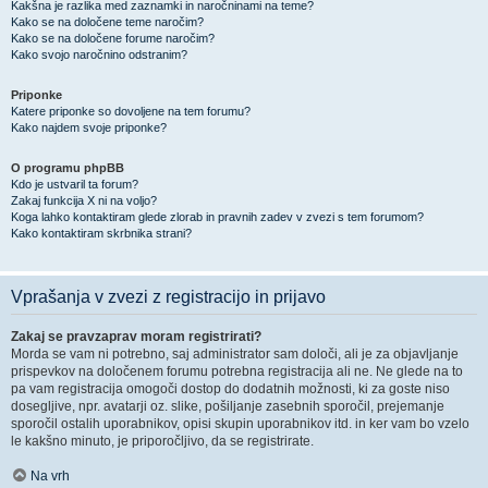
Kakšna je razlika med zaznamki in naročninami na teme?
Kako se na določene teme naročim?
Kako se na določene forume naročim?
Kako svojo naročnino odstranim?
Priponke
Katere priponke so dovoljene na tem forumu?
Kako najdem svoje priponke?
O programu phpBB
Kdo je ustvaril ta forum?
Zakaj funkcija X ni na voljo?
Koga lahko kontaktiram glede zlorab in pravnih zadev v zvezi s tem forumom?
Kako kontaktiram skrbnika strani?
Vprašanja v zvezi z registracijo in prijavo
Zakaj se pravzaprav moram registrirati?
Morda se vam ni potrebno, saj administrator sam določi, ali je za objavljanje
prispevkov na določenem forumu potrebna registracija ali ne. Ne glede na to
pa vam registracija omogoči dostop do dodatnih možnosti, ki za goste niso
dosegljive, npr. avatarji oz. slike, pošiljanje zasebnih sporočil, prejemanje
sporočil ostalih uporabnikov, opisi skupin uporabnikov itd. in ker vam bo vzelo
le kakšno minuto, je priporočljivo, da se registrirate.
Na vrh