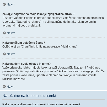
Na vrh
Zakaj je odgovor na moje iskanje zgolj prazna stran!?
Rezultat vašega iskanja je preveč zadetkov za zmožnosti spletnega brskalnika.
Uporabite "Napredno iskanje" in bolj natančno definirajte iskan pojem in
forume, ki naj bodo preiskani.
Na vrh
Kako poiščem določene člane?
Obiščite stran "Člani" in kliknite na povezavo "Najdi člana".
Na vrh
Kako najdem svoje objave in teme?
Vaše prispevke lahko najdete tako na vaši Uporabniški Nadzorni Plošči pod
povezavo "Poišči uporabnikove prispevke", kot tudi na strani vašega profila. Če
želite poiskati vaše teme, uporabite Napredno iskanje in primerno vpišite
različne možnosti.
Na vrh
Naročnine na teme in zaznamki
Kakšna je razlika med zaznamki in naročninami na teme?