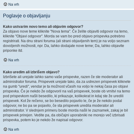
Na vrh
Poglavje o objavljanju
Kako ustvarim novo temo ali objavim odgovor?
Za objavo nove teme kliknite "Nova tema". Če želite objaviti odgovor na temo,
kliknite "Objavi odgovor". Morda se vam bo pred objavo prispevka potrebno
registrirati. Na dnu strani foruma (ali strani objavljenih tem) je na voljo seznam
dovoljenih možnosti, npr. Da, lahko dodajate nove teme; Da, lahko objavite
priponke itd.
Na vrh
Kako uredim ali izbrišem objavo?
Izbrišete ali urejate lahko samo vaše prispevke, razen če ste moderator ali
administrator foruma. Prispevek urejate tako, da za ustrezen prispevek kliknete
na gumb "uredi", vendar je ta možnost včasih na voljo le nekaj časa po objavi
prispevka. Če je nekdo že odgovoril na vaš prispevek, boste ob vrnitvi na temo
pod prispevkom našli besedilo, ki prikazuje, kolikokrat in kdaj ste že uredili
prispevek. Kot že rečeno, se bo besedilo pojavilo le, če je že nekdo podal
odgovor, ne bo pa se pojavilo, če sta prispevek uredila moderator ali
administrator. V slednjem primeru boste morda našli le zaznamek, zakaj je bil
prispevek prirejen. Vedite pa, da običajni uporabniki ne morejo več izbrisati
prispevka, potem ko je nekdo že napisal odgovor.
Na vrh