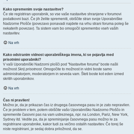
Kako spremenim svoje nastavitve?
Če ste registriran uporabnik, so vse vaše nastavitve shranjene v forumovi
podatkovni bazi. Če jih želite spremeniti, obiščite stran svoje Uporabniške
Nadzorne Plošče (povezavo ponavadi najdete na vrhu strani foruma poleg še
nekaterih povezav). Ta sistem vam bo omogočil spremembo vseh vaših
nastavitev.
Na vrh
Kako odstranim vidnost uporabniškega imena, ki se pojavlja med
prisotnimi uporabniki?
V vaši Uporabniški Nadzorni plošči pod "Nastavitve foruma" boste našli
možnost
Skrij prisotnost
. Omogočite to možnost in vidni boste samo
administratorjem, moderatorjem in seveda vam. Šteti boste kot eden izmed
skritih uporabnikov.
Na vrh
Čas ni pravilen!
Možno je, da je prikazan čas iz drugega časovnega pasu in je zato nepravilen.
Če je problem v tem, potem obiščite vašo Uporabniško Nadzorno Ploščo in
spremenite časovni pas na vam ustreznega, npr. na London, Pariz, New York,
Sydney itd. Vedite pa, da je spreminjanje časovnega pasu možno le za
registrirane uporabnike, kakor tudi za večino ostalih nastavitev. Če torej še
niste registrirani, je sedaj dobra priložnost, da se.