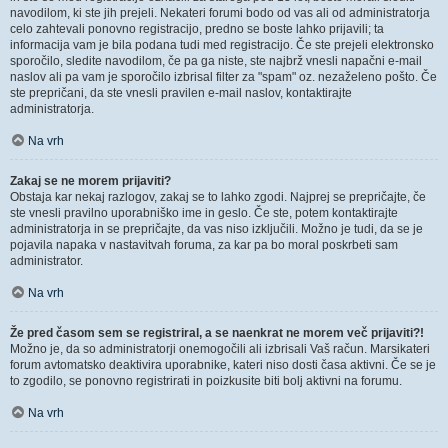
navodilom, ki ste jih prejeli. Nekateri forumi bodo od vas ali od administratorja
celo zahtevali ponovno registracijo, predno se boste lahko prijavili; ta
informacija vam je bila podana tudi med registracijo. Če ste prejeli elektronsko
sporočilo, sledite navodilom, če pa ga niste, ste najbrž vnesli napačni e-mail
naslov ali pa vam je sporočilo izbrisal filter za "spam" oz. nezaželeno pošto. Če
ste prepričani, da ste vnesli pravilen e-mail naslov, kontaktirajte
administratorja.
Na vrh
Zakaj se ne morem prijaviti?
Obstaja kar nekaj razlogov, zakaj se to lahko zgodi. Najprej se prepričajte, če
ste vnesli pravilno uporabniško ime in geslo. Če ste, potem kontaktirajte
administratorja in se prepričajte, da vas niso izključili. Možno je tudi, da se je
pojavila napaka v nastavitvah foruma, za kar pa bo moral poskrbeti sam
administrator.
Na vrh
Že pred časom sem se registriral, a se naenkrat ne morem več prijaviti?!
Možno je, da so administratorji onemogočili ali izbrisali Vaš račun. Marsikateri
forum avtomatsko deaktivira uporabnike, kateri niso dosti časa aktivni. Če se je
to zgodilo, se ponovno registrirati in poizkusite biti bolj aktivni na forumu.
Na vrh