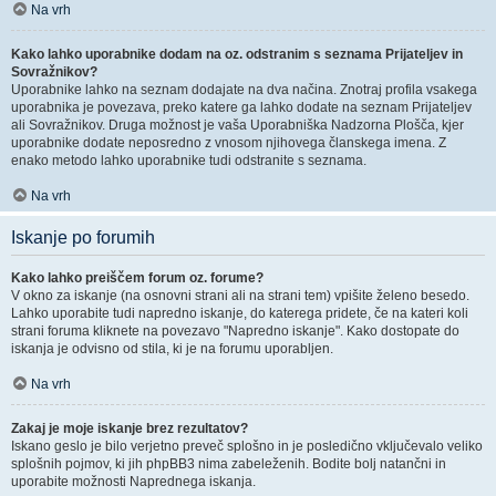
Na vrh
Kako lahko uporabnike dodam na oz. odstranim s seznama Prijateljev in
Sovražnikov?
Uporabnike lahko na seznam dodajate na dva načina. Znotraj profila vsakega
uporabnika je povezava, preko katere ga lahko dodate na seznam Prijateljev
ali Sovražnikov. Druga možnost je vaša Uporabniška Nadzorna Plošča, kjer
uporabnike dodate neposredno z vnosom njihovega članskega imena. Z
enako metodo lahko uporabnike tudi odstranite s seznama.
Na vrh
Iskanje po forumih
Kako lahko preiščem forum oz. forume?
V okno za iskanje (na osnovni strani ali na strani tem) vpišite želeno besedo.
Lahko uporabite tudi napredno iskanje, do katerega pridete, če na kateri koli
strani foruma kliknete na povezavo "Napredno iskanje". Kako dostopate do
iskanja je odvisno od stila, ki je na forumu uporabljen.
Na vrh
Zakaj je moje iskanje brez rezultatov?
Iskano geslo je bilo verjetno preveč splošno in je posledično vključevalo veliko
splošnih pojmov, ki jih phpBB3 nima zabeleženih. Bodite bolj natančni in
uporabite možnosti Naprednega iskanja.