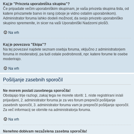
Kaj je "Privzeta uporabniška skupina"?
Če pripadate večim uporabniškim skupinam, je vaša privzeta skupina tista, od
katere privzamete barvo in rang (oboje je vidno ostalim uporabnikom).
Administrator foruma lahko dodeli možnost, da svojo privzeto uporabniško
skupino spremenite, in sicer na vaši Uporabniški Nadzorni plošči.
Na vrh
Kaj je povezava "Ekipa"?
Na tej povezavi najdete seznam osebja foruma, vključno z administratorjem
foruma in moderatorji, pa tudi ostale podrobnosti, npr. katere forume te osebe
moderirajo.
Na vrh
Pošiljanje zasebnih sporočil
Ne morem poslati zasebnega sporočila!
Obstajajo trije razlogi, zakaj tega ne morete storiti: 1. niste registrirani in/ali
prijavljeni, 2. administrator foruma je za ves forum preprečil pošiljanje
zasebnih sporočil, 3. administrator foruma vam je preprečil pošiljanje sporočil.
Za več informacij se obrnite na administratorja foruma.
Na vrh
Nenehno dobivam nezaželena zasebna sporočila!