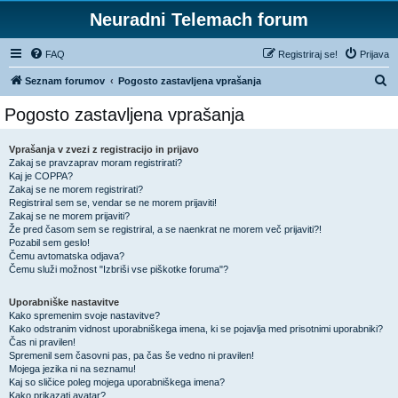
Neuradni Telemach forum
FAQ
Registriraj se!
Prijava
I
Seznam forumov
Pogosto zastavljena vprašanja
s
Pogosto zastavljena vprašanja
k
a
Vprašanja v zvezi z registracijo in prijavo
Zakaj se pravzaprav moram registrirati?
n
Kaj je COPPA?
j
Zakaj se ne morem registrirati?
Registriral sem se, vendar se ne morem prijaviti!
e
Zakaj se ne morem prijaviti?
Že pred časom sem se registriral, a se naenkrat ne morem več prijaviti?!
Pozabil sem geslo!
Čemu avtomatska odjava?
Čemu služi možnost "Izbriši vse piškotke foruma"?
Uporabniške nastavitve
Kako spremenim svoje nastavitve?
Kako odstranim vidnost uporabniškega imena, ki se pojavlja med prisotnimi uporabniki?
Čas ni pravilen!
Spremenil sem časovni pas, pa čas še vedno ni pravilen!
Mojega jezika ni na seznamu!
Kaj so sličice poleg mojega uporabniškega imena?
Kako prikazati avatar?