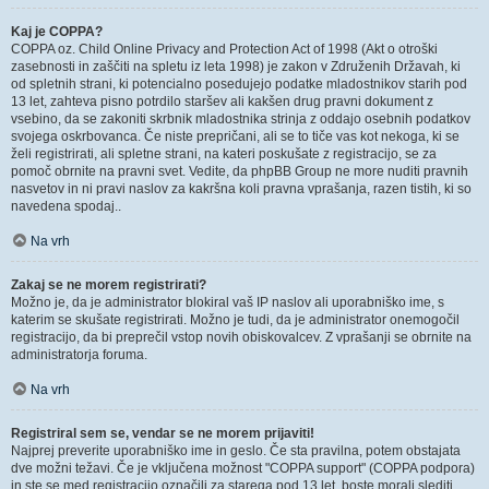
Kaj je COPPA?
COPPA oz. Child Online Privacy and Protection Act of 1998 (Akt o otroški
zasebnosti in zaščiti na spletu iz leta 1998) je zakon v Združenih Državah, ki
od spletnih strani, ki potencialno posedujejo podatke mladostnikov starih pod
13 let, zahteva pisno potrdilo staršev ali kakšen drug pravni dokument z
vsebino, da se zakoniti skrbnik mladostnika strinja z oddajo osebnih podatkov
svojega oskrbovanca. Če niste prepričani, ali se to tiče vas kot nekoga, ki se
želi registrirati, ali spletne strani, na kateri poskušate z registracijo, se za
pomoč obrnite na pravni svet. Vedite, da phpBB Group ne more nuditi pravnih
nasvetov in ni pravi naslov za kakršna koli pravna vprašanja, razen tistih, ki so
navedena spodaj..
Na vrh
Zakaj se ne morem registrirati?
Možno je, da je administrator blokiral vaš IP naslov ali uporabniško ime, s
katerim se skušate registrirati. Možno je tudi, da je administrator onemogočil
registracijo, da bi preprečil vstop novih obiskovalcev. Z vprašanji se obrnite na
administratorja foruma.
Na vrh
Registriral sem se, vendar se ne morem prijaviti!
Najprej preverite uporabniško ime in geslo. Če sta pravilna, potem obstajata
dve možni težavi. Če je vključena možnost "COPPA support" (COPPA podpora)
in ste se med registracijo označili za starega pod 13 let, boste morali slediti