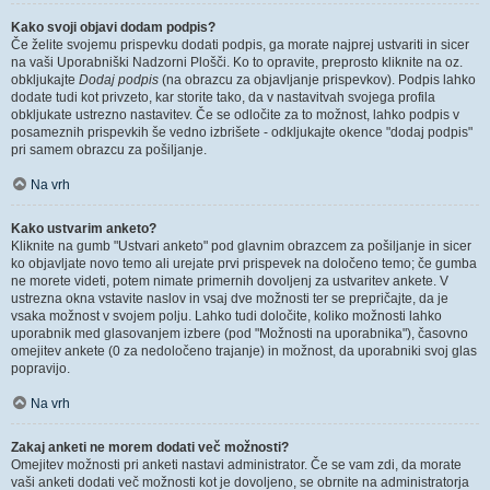
Kako svoji objavi dodam podpis?
Če želite svojemu prispevku dodati podpis, ga morate najprej ustvariti in sicer
na vaši Uporabniški Nadzorni Plošči. Ko to opravite, preprosto kliknite na oz.
obkljukajte
Dodaj podpis
(na obrazcu za objavljanje prispevkov). Podpis lahko
dodate tudi kot privzeto, kar storite tako, da v nastavitvah svojega profila
obkljukate ustrezno nastavitev. Če se odločite za to možnost, lahko podpis v
posameznih prispevkih še vedno izbrišete - odkljukajte okence "dodaj podpis"
pri samem obrazcu za pošiljanje.
Na vrh
Kako ustvarim anketo?
Kliknite na gumb "Ustvari anketo" pod glavnim obrazcem za pošiljanje in sicer
ko objavljate novo temo ali urejate prvi prispevek na določeno temo; če gumba
ne morete videti, potem nimate primernih dovoljenj za ustvaritev ankete. V
ustrezna okna vstavite naslov in vsaj dve možnosti ter se prepričajte, da je
vsaka možnost v svojem polju. Lahko tudi določite, koliko možnosti lahko
uporabnik med glasovanjem izbere (pod "Možnosti na uporabnika"), časovno
omejitev ankete (0 za nedoločeno trajanje) in možnost, da uporabniki svoj glas
popravijo.
Na vrh
Zakaj anketi ne morem dodati več možnosti?
Omejitev možnosti pri anketi nastavi administrator. Če se vam zdi, da morate
vaši anketi dodati več možnosti kot je dovoljeno, se obrnite na administratorja