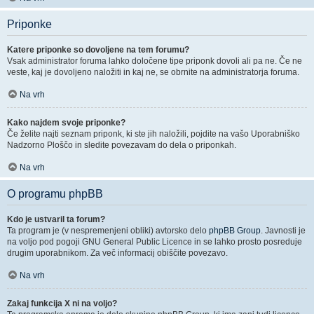
Priponke
Katere priponke so dovoljene na tem forumu?
Vsak administrator foruma lahko določene tipe priponk dovoli ali pa ne. Če ne
veste, kaj je dovoljeno naložiti in kaj ne, se obrnite na administratorja foruma.
Na vrh
Kako najdem svoje priponke?
Če želite najti seznam priponk, ki ste jih naložili, pojdite na vašo Uporabniško
Nadzorno Ploščo in sledite povezavam do dela o priponkah.
Na vrh
O programu phpBB
Kdo je ustvaril ta forum?
Ta program je (v nespremenjeni obliki) avtorsko delo
phpBB Group
. Javnosti je
na voljo pod pogoji GNU General Public Licence in se lahko prosto posreduje
drugim uporabnikom. Za več informacij obiščite povezavo.
Na vrh
Zakaj funkcija X ni na voljo?