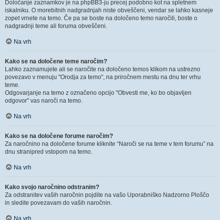
Določanje zaznamkov je na phpBB3-ju precej podobno kot na spletnem
iskalniku. O morebitnih nadgradnjah niste obveščeni, vendar se lahko kasneje
zopet vrnete na temo. Če pa se boste na določeno temo naročili, boste o
nadgradnji teme ali foruma obveščeni.
Na vrh
Kako se na določene teme naročim?
Lahko zaznamujete ali se naročite na določeno temos klikom na ustrezno
povezavo v menuju "Orodja za temo", na priročnem mestu na dnu ter vrhu
teme.
Odgovarjanje na temo z označeno opcijo "Obvesti me, ko bo objavljen
odgovor" vas naroči na temo.
Na vrh
Kako se na določene forume naročim?
Za naročnino na določene forume kliknite “Naroči se na teme v tem forumu” na
dnu stranipred vstopom na temo.
Na vrh
Kako svojo naročnino odstranim?
Za odstranitev vaših naročnin pojdite na vašo Uporabniško Nadzorno Ploščo
in sledite povezavam do vaših naročnin.
Na vrh