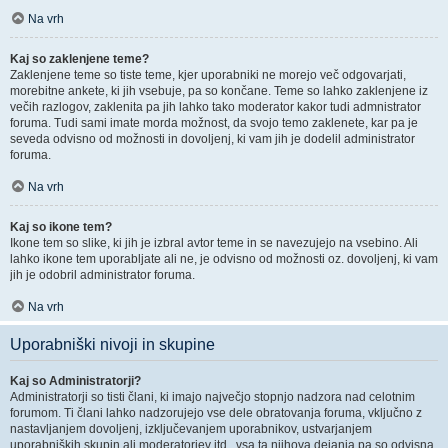
Na vrh
Kaj so zaklenjene teme?
Zaklenjene teme so tiste teme, kjer uporabniki ne morejo več odgovarjati,
morebitne ankete, ki jih vsebuje, pa so končane. Teme so lahko zaklenjene iz
večih razlogov, zaklenita pa jih lahko tako moderator kakor tudi admnistrator
foruma. Tudi sami imate morda možnost, da svojo temo zaklenete, kar pa je
seveda odvisno od možnosti in dovoljenj, ki vam jih je dodelil administrator
foruma.
Na vrh
Kaj so ikone tem?
Ikone tem so slike, ki jih je izbral avtor teme in se navezujejo na vsebino. Ali
lahko ikone tem uporabljate ali ne, je odvisno od možnosti oz. dovoljenj, ki vam
jih je odobril administrator foruma.
Na vrh
Uporabniški nivoji in skupine
Kaj so Administratorji?
Administratorji so tisti člani, ki imajo največjo stopnjo nadzora nad celotnim
forumom. Ti člani lahko nadzorujejo vse dele obratovanja foruma, vključno z
nastavljanjem dovoljenj, izključevanjem uporabnikov, ustvarjanjem
uporabniških skupin ali moderatorjev itd., vsa ta njihova dejanja pa so odvisna