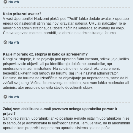
Na vrh
Kako prikazati avatar?
V vaši Uporabniški Nadzorni plošči pod "Profil" lahko dodate avatar, z uporabo
enega od naslednjih štirih načinov: gravatar, galerija, URL ali naložitev. To je
odvisno od administratorja, da izbere način na katerega so avatarji na voljo.
Če avatarjev ne morete uporabiti, se obrnite na administratorja foruma.
Na vrh
Kaj je moj rang oz. stopnja in kako ga spremenim?
Rangi oz. stopnje, ki se pojavijo pod uporabniškim imenom, prikazujejo, koliko
prispevkov ste objavili, ali pa identificirajo določene uporabnike, npr.
moderatorje in administratorje. Na splošno ne morete direktno spremeniti
besedišča katerih koli rangov na forumu, saj jih je nastavil administrator.
Prosimo, da foruma ne izkoriščate za objavljanje po nepotrebnem, samo da bi
zvišali svoj rang. Večina forumov tega ne tolerira, zato vam lahko moderator ali
administrator preprosto omejita število dovoljenih objav.
Na vrh
Zakaj sem ob kliku na e-mail povezavo nekega uporabnika pozvan k
prijavi?
Samo registrirani uporabniki lahko pošiljajo e-maile ostalim uporabnikom in še
to samo, če je administrator to možnost nastavil. Temu je tako, da bi anonimnim
uporabnikom preprečili neprimerno uporabo sistema spletne pošte.