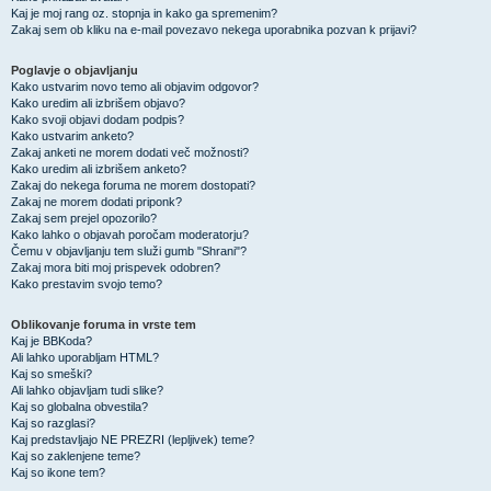
Kaj je moj rang oz. stopnja in kako ga spremenim?
Zakaj sem ob kliku na e-mail povezavo nekega uporabnika pozvan k prijavi?
Poglavje o objavljanju
Kako ustvarim novo temo ali objavim odgovor?
Kako uredim ali izbrišem objavo?
Kako svoji objavi dodam podpis?
Kako ustvarim anketo?
Zakaj anketi ne morem dodati več možnosti?
Kako uredim ali izbrišem anketo?
Zakaj do nekega foruma ne morem dostopati?
Zakaj ne morem dodati priponk?
Zakaj sem prejel opozorilo?
Kako lahko o objavah poročam moderatorju?
Čemu v objavljanju tem služi gumb "Shrani"?
Zakaj mora biti moj prispevek odobren?
Kako prestavim svojo temo?
Oblikovanje foruma in vrste tem
Kaj je BBKoda?
Ali lahko uporabljam HTML?
Kaj so smeški?
Ali lahko objavljam tudi slike?
Kaj so globalna obvestila?
Kaj so razglasi?
Kaj predstavljajo NE PREZRI (lepljivek) teme?
Kaj so zaklenjene teme?
Kaj so ikone tem?