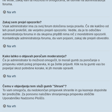
ne veste, zakaj vam ta možnost ni omogočena, se obrnite na administratorja
foruma.
Na vrh
Zakaj sem prejel opozorilo?
Vsak administrator ima za svoj forum določena svoja pravila. Če ste kakšno od
teh pravil prekršili, ste verjetno prejeli opozorilo. Vedite, da je to odločitev
administratorja foruma in da skupina phpBB nima nič z morebitnimi opozorili.
Kontaktirajte administratorja foruma, da vam pojasni, zakaj ste prejeli obvestilo.
Na vrh
Kako lahko o objavah poročam moderatorju?
Če je administrator to možnost omogočil, bi morali gumb za poročanje o
prispevku videti poleg prispevka, ki ga želite prijaviti. Klik na ta gumb vas bo
popeljal skozi potrebne korake, ki jih morate opraviti.
Na vrh
Čemu v objavljanju tem služi gumb "Shrani"?
To vam omogoča, da nedokončan prispevek shranite in ga kasneje dopolnite
ter predložite. Za ponovno naložitev shranjenega prispevka obiščite
Uporabniško Nadzorno Ploščo.
Na vrh