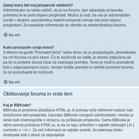
Zakaj mora biti moj prispevek odobren?
Administrator se lahko odloči, da je na forumu, kjer objavljate prispevke,
potrebno le-te pred objavo pregledati. Možno je tudi, da vas je administrator
uvrstil v skupino uporabnikov, katerih prispevki morajo biti pred objavo
pregledani. Za nadaljnje informacije se obrnite na administratorja foruma.
Na vrh
Kako prestavim svojo temo?
S klikom na gumb "Premakni temo" lahko temo, ko jo pregledujete, premaknete
na vrh foruma na prvi strani. Če te možnosti ne vidite, je morda izključena ali
pa še ni preteklo dovolj časa od zadnjega premika. Temo je možno premakniti
tudi z odgovarjanjem nanjo, vendar bodite previdni in sledite pravilom foruma,
če se poslužujete te možnosti.
Na vrh
Oblikovanje foruma in vrste tem
Kaj je BBKoda?
BBKoda je posebna izboljšava HTML-ja, ki ponuja večji oblikovni nadzor nad
določenimi deli prispevka. Uporabo BBKode omogoči administrator, vendar jo
lahko tudi onemogočite v obrazcu za pošiljanje prispevka. Sama BBKoda je
stilno precej podobna HTML-ju, le da so tag-i priloženi v oglatih oklepajih [ in ]
namesto v < in >. Za več informacij se oglejte vodnik, do katerega lahko
dostopate tudi s strani za objavljanje.