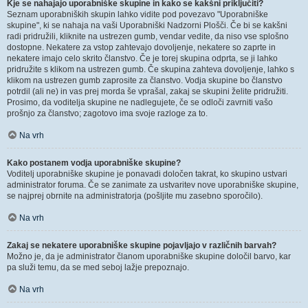
Kje se nahajajo uporabniške skupine in kako se kakšni priključiti?
Seznam uporabniških skupin lahko vidite pod povezavo "Uporabniške
skupine", ki se nahaja na vaši Uporabniški Nadzorni Plošči. Če bi se kakšni
radi pridružili, kliknite na ustrezen gumb, vendar vedite, da niso vse splošno
dostopne. Nekatere za vstop zahtevajo dovoljenje, nekatere so zaprte in
nekatere imajo celo skrito članstvo. Če je torej skupina odprta, se ji lahko
pridružite s klikom na ustrezen gumb. Če skupina zahteva dovoljenje, lahko s
klikom na ustrezen gumb zaprosite za članstvo. Vodja skupine bo članstvo
potrdil (ali ne) in vas prej morda še vprašal, zakaj se skupini želite pridružiti.
Prosimo, da voditelja skupine ne nadlegujete, če se odloči zavrniti vašo
prošnjo za članstvo; zagotovo ima svoje razloge za to.
Na vrh
Kako postanem vodja uporabniške skupine?
Voditelj uporabniške skupine je ponavadi določen takrat, ko skupino ustvari
administrator foruma. Če se zanimate za ustvaritev nove uporabniške skupine,
se najprej obrnite na administratorja (pošljite mu zasebno sporočilo).
Na vrh
Zakaj se nekatere uporabniške skupine pojavljajo v različnih barvah?
Možno je, da je administrator članom uporabniške skupine določil barvo, kar
pa služi temu, da se med seboj lažje prepoznajo.
Na vrh