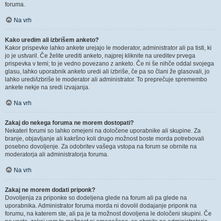
foruma.
Na vrh
Kako uredim ali izbrišem anketo?
Kakor prispevke lahko ankete urejajo le moderator, administrator ali pa tisti, ki
jo je ustvaril. Če želite urediti anketo, najprej kliknite na ureditev prvega
prispevka v temi; to je vedno povezano z anketo. Če ni še nihče oddal svojega
glasu, lahko uporabnik anketo uredi ali izbriše, če pa so člani že glasovali, jo
lahko uredi/izbriše le moderator ali administrator. To preprečuje spremembo
ankete nekje na sredi izvajanja.
Na vrh
Zakaj do nekega foruma ne morem dostopati?
Nekateri forumi so lahko omejeni na določene uporabnike ali skupine. Za
branje, objavljanje ali kakršno koli drugo možnost boste morda potrebovali
posebno dovoljenje. Za odobritev vašega vstopa na forum se obrnite na
moderatorja ali administratorja foruma.
Na vrh
Zakaj ne morem dodati priponk?
Dovoljenja za priponke so dodeljena glede na forum ali pa glede na
uporabnika. Administrator foruma morda ni dovolil dodajanje priponk na
forumu, na katerem ste, ali pa je ta možnost dovoljena le določeni skupini. Če