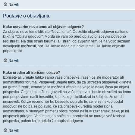
Na vrh
Poglavje o objavljanju
Kako ustvarim novo temo ali objavim odgovor?
Za objavo nove teme kliknite "Nova tema". Če želite objaviti odgovor na temo,
kliknite "Objavi odgovor". Morda se vam bo pred objavo prispevka potrebno
registrirati. Na dnu strani foruma (ali strani objavljenih tem) je na voljo seznam
dovoljenih možnosti, npr. Da, lahko dodajate nove teme; Da, lahko objavite
priponke itd.
Na vrh
Kako uredim ali izbrišem objavo?
Izbrišete ali urejate lahko samo vaše prispevke, razen če ste moderator ali
administrator foruma. Prispevek urejate tako, da za ustrezen prispevek kliknete
na gumb "uredi", vendar je ta možnost včasih na voljo le nekaj časa po objavi
prispevka. Če je nekdo že odgovoril na vaš prispevek, boste ob vrnitvi na temo
pod prispevkom našli besedilo, ki prikazuje, kolikokrat in kdaj ste že uredili
prispevek. Kot že rečeno, se bo besedilo pojavilo le, če je že nekdo podal
odgovor, ne bo pa se pojavilo, če sta prispevek uredila moderator ali
administrator. V slednjem primeru boste morda našli le zaznamek, zakaj je bil
prispevek prirejen. Vedite pa, da običajni uporabniki ne morejo več izbrisati
prispevka, potem ko je nekdo že napisal odgovor.
Na vrh