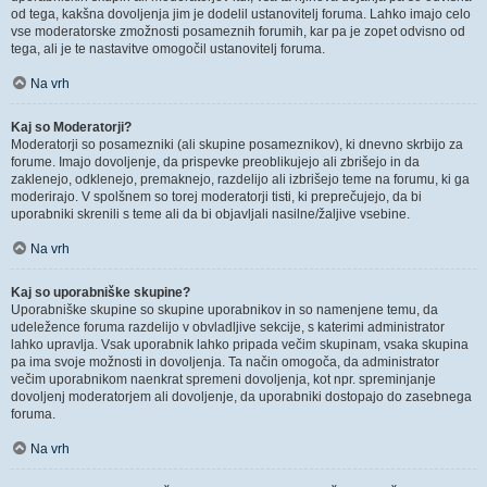
od tega, kakšna dovoljenja jim je dodelil ustanovitelj foruma. Lahko imajo celo
vse moderatorske zmožnosti posameznih forumih, kar pa je zopet odvisno od
tega, ali je te nastavitve omogočil ustanovitelj foruma.
Na vrh
Kaj so Moderatorji?
Moderatorji so posamezniki (ali skupine posameznikov), ki dnevno skrbijo za
forume. Imajo dovoljenje, da prispevke preoblikujejo ali zbrišejo in da
zaklenejo, odklenejo, premaknejo, razdelijo ali izbrišejo teme na forumu, ki ga
moderirajo. V spolšnem so torej moderatorji tisti, ki preprečujejo, da bi
uporabniki skrenili s teme ali da bi objavljali nasilne/žaljive vsebine.
Na vrh
Kaj so uporabniške skupine?
Uporabniške skupine so skupine uporabnikov in so namenjene temu, da
udeležence foruma razdelijo v obvladljive sekcije, s katerimi administrator
lahko upravlja. Vsak uporabnik lahko pripada večim skupinam, vsaka skupina
pa ima svoje možnosti in dovoljenja. Ta način omogoča, da administrator
večim uporabnikom naenkrat spremeni dovoljenja, kot npr. spreminjanje
dovoljenj moderatorjem ali dovoljenje, da uporabniki dostopajo do zasebnega
foruma.
Na vrh