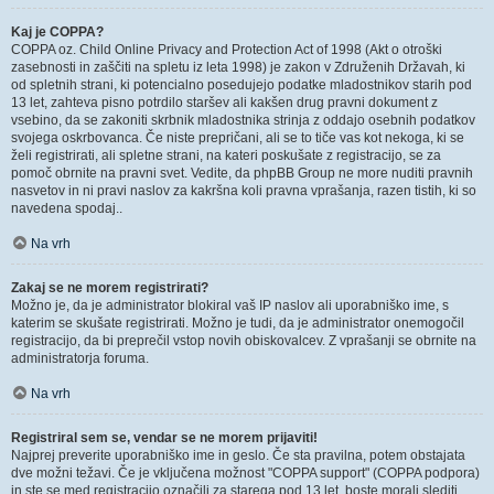
Kaj je COPPA?
COPPA oz. Child Online Privacy and Protection Act of 1998 (Akt o otroški
zasebnosti in zaščiti na spletu iz leta 1998) je zakon v Združenih Državah, ki
od spletnih strani, ki potencialno posedujejo podatke mladostnikov starih pod
13 let, zahteva pisno potrdilo staršev ali kakšen drug pravni dokument z
vsebino, da se zakoniti skrbnik mladostnika strinja z oddajo osebnih podatkov
svojega oskrbovanca. Če niste prepričani, ali se to tiče vas kot nekoga, ki se
želi registrirati, ali spletne strani, na kateri poskušate z registracijo, se za
pomoč obrnite na pravni svet. Vedite, da phpBB Group ne more nuditi pravnih
nasvetov in ni pravi naslov za kakršna koli pravna vprašanja, razen tistih, ki so
navedena spodaj..
Na vrh
Zakaj se ne morem registrirati?
Možno je, da je administrator blokiral vaš IP naslov ali uporabniško ime, s
katerim se skušate registrirati. Možno je tudi, da je administrator onemogočil
registracijo, da bi preprečil vstop novih obiskovalcev. Z vprašanji se obrnite na
administratorja foruma.
Na vrh
Registriral sem se, vendar se ne morem prijaviti!
Najprej preverite uporabniško ime in geslo. Če sta pravilna, potem obstajata
dve možni težavi. Če je vključena možnost "COPPA support" (COPPA podpora)
in ste se med registracijo označili za starega pod 13 let, boste morali slediti