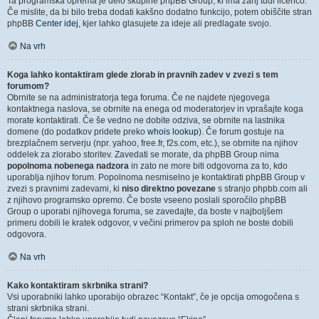
Ta programska oprema je delo skupine phpBB Group, ki ima zanj tudi licenco.
Če mislite, da bi bilo treba dodati kakšno dodatno funkcijo, potem obiščite stran
phpBB
Center idej
, kjer lahko glasujete za ideje ali predlagate svojo.
Na vrh
Koga lahko kontaktiram glede zlorab in pravnih zadev v zvezi s tem
forumom?
Obrnite se na administratorja tega foruma. Če ne najdete njegovega
kontaktnega naslova, se obrnite na enega od moderatorjev in vprašajte koga
morate kontaktirati. Če še vedno ne dobite odziva, se obrnite na lastnika
domene (do podatkov pridete preko
whois lookup
). Če forum gostuje na
brezplačnem serverju (npr. yahoo, free.fr, f2s.com, etc.), se obrnite na njihov
oddelek za zlorabo storitev. Zavedati se morate, da phpBB Group nima
popolnoma nobenega nadzora
in zato ne more biti odgovorna za to, kdo
uporablja njihov forum. Popolnoma nesmiselno je kontaktirati phpBB Group v
zvezi s pravnimi zadevami, ki
niso direktno povezane
s stranjo phpbb.com ali
z njihovo programsko opremo. Če boste vseeno poslali sporočilo phpBB
Group o uporabi njihovega foruma, se zavedajte, da boste v najboljšem
primeru dobili le kratek odgovor, v večini primerov pa sploh ne boste dobili
odgovora.
Na vrh
Kako kontaktiram skrbnika strani?
Vsi uporabniki lahko uporabijo obrazec “Kontakt”, če je opcija omogočena s
strani skrbnika strani.