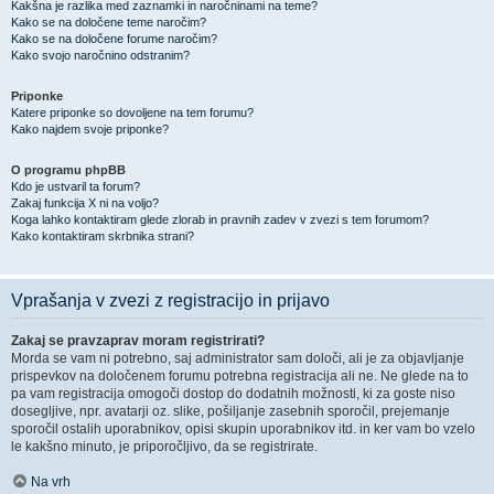
Kakšna je razlika med zaznamki in naročninami na teme?
Kako se na določene teme naročim?
Kako se na določene forume naročim?
Kako svojo naročnino odstranim?
Priponke
Katere priponke so dovoljene na tem forumu?
Kako najdem svoje priponke?
O programu phpBB
Kdo je ustvaril ta forum?
Zakaj funkcija X ni na voljo?
Koga lahko kontaktiram glede zlorab in pravnih zadev v zvezi s tem forumom?
Kako kontaktiram skrbnika strani?
Vprašanja v zvezi z registracijo in prijavo
Zakaj se pravzaprav moram registrirati?
Morda se vam ni potrebno, saj administrator sam določi, ali je za objavljanje
prispevkov na določenem forumu potrebna registracija ali ne. Ne glede na to
pa vam registracija omogoči dostop do dodatnih možnosti, ki za goste niso
dosegljive, npr. avatarji oz. slike, pošiljanje zasebnih sporočil, prejemanje
sporočil ostalih uporabnikov, opisi skupin uporabnikov itd. in ker vam bo vzelo
le kakšno minuto, je priporočljivo, da se registrirate.
Na vrh