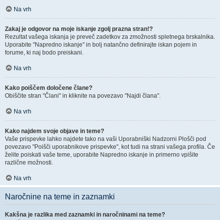
Na vrh
Zakaj je odgovor na moje iskanje zgolj prazna stran!?
Rezultat vašega iskanja je preveč zadetkov za zmožnosti spletnega brskalnika.
Uporabite "Napredno iskanje" in bolj natančno definirajte iskan pojem in
forume, ki naj bodo preiskani.
Na vrh
Kako poiščem določene člane?
Obiščite stran "Člani" in kliknite na povezavo "Najdi člana".
Na vrh
Kako najdem svoje objave in teme?
Vaše prispevke lahko najdete tako na vaši Uporabniški Nadzorni Plošči pod
povezavo "Poišči uporabnikove prispevke", kot tudi na strani vašega profila. Če
želite poiskati vaše teme, uporabite Napredno iskanje in primerno vpišite
različne možnosti.
Na vrh
Naročnine na teme in zaznamki
Kakšna je razlika med zaznamki in naročninami na teme?