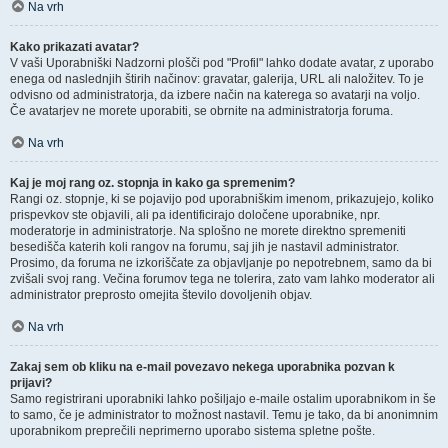
Na vrh
Kako prikazati avatar?
V vaši Uporabniški Nadzorni plošči pod "Profil" lahko dodate avatar, z uporabo
enega od naslednjih štirih načinov: gravatar, galerija, URL ali naložitev. To je
odvisno od administratorja, da izbere način na katerega so avatarji na voljo.
Če avatarjev ne morete uporabiti, se obrnite na administratorja foruma.
Na vrh
Kaj je moj rang oz. stopnja in kako ga spremenim?
Rangi oz. stopnje, ki se pojavijo pod uporabniškim imenom, prikazujejo, koliko
prispevkov ste objavili, ali pa identificirajo določene uporabnike, npr.
moderatorje in administratorje. Na splošno ne morete direktno spremeniti
besedišča katerih koli rangov na forumu, saj jih je nastavil administrator.
Prosimo, da foruma ne izkoriščate za objavljanje po nepotrebnem, samo da bi
zvišali svoj rang. Večina forumov tega ne tolerira, zato vam lahko moderator ali
administrator preprosto omejita število dovoljenih objav.
Na vrh
Zakaj sem ob kliku na e-mail povezavo nekega uporabnika pozvan k
prijavi?
Samo registrirani uporabniki lahko pošiljajo e-maile ostalim uporabnikom in še
to samo, če je administrator to možnost nastavil. Temu je tako, da bi anonimnim
uporabnikom preprečili neprimerno uporabo sistema spletne pošte.