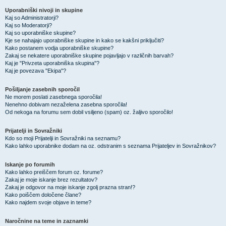
Uporabniški nivoji in skupine
Kaj so Administratorji?
Kaj so Moderatorji?
Kaj so uporabniške skupine?
Kje se nahajajo uporabniške skupine in kako se kakšni priključiti?
Kako postanem vodja uporabniške skupine?
Zakaj se nekatere uporabniške skupine pojavljajo v različnih barvah?
Kaj je "Privzeta uporabniška skupina"?
Kaj je povezava "Ekipa"?
Pošiljanje zasebnih sporočil
Ne morem poslati zasebnega sporočila!
Nenehno dobivam nezaželena zasebna sporočila!
Od nekoga na forumu sem dobil vsiljeno (spam) oz. žaljivo sporočilo!
Prijatelji in Sovražniki
Kdo so moji Prijatelji in Sovražniki na seznamu?
Kako lahko uporabnike dodam na oz. odstranim s seznama Prijateljev in Sovražnikov?
Iskanje po forumih
Kako lahko preiščem forum oz. forume?
Zakaj je moje iskanje brez rezultatov?
Zakaj je odgovor na moje iskanje zgolj prazna stran!?
Kako poiščem določene člane?
Kako najdem svoje objave in teme?
Naročnine na teme in zaznamki