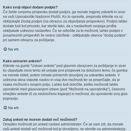
Kako svoji objavi dodam podpis?
Če želite svojemu prispevku dodati podpis, ga morate najprej ustvariti in sicer
na vaši Uporabniški Nadzorni Plošči. Ko to opravite, preprosto kliknite na oz.
obkljukajte
Dodaj podpis
(na obrazcu za objavljanje prispevkov). Podpis lahko
dodate tudi kot privzeto, kar storite tako, da v nastavitvah svojega profila
obkljukate ustrezno nastavitev. Če se odločite za to možnost, lahko podpis v
posameznih prispevkih še vedno izbrišete - odkljukajte okence "dodaj podpis"
pri samem obrazcu za pošiljanje.
Na vrh
Kako ustvarim anketo?
Kliknite na gumb "Ustvari anketo" pod glavnim obrazcem za pošiljanje in sicer
ko objavljate novo temo ali urejate prvi prispevek na določeno temo; če gumba
ne morete videti, potem nimate primernih dovoljenj za ustvaritev ankete. V
ustrezna okna vstavite naslov in vsaj dve možnosti ter se prepričajte, da je
vsaka možnost v svojem polju. Lahko tudi določite, koliko možnosti lahko
uporabnik med glasovanjem izbere (pod "Možnosti na uporabnika"), časovno
omejitev ankete (0 za nedoločeno trajanje) in možnost, da uporabniki svoj glas
popravijo.
Na vrh
Zakaj anketi ne morem dodati več možnosti?
Omejitev možnosti pri anketi nastavi administrator. Če se vam zdi, da morate
vaši anketi dodati več možnosti kot je dovoljeno, se obrnite na administratorja