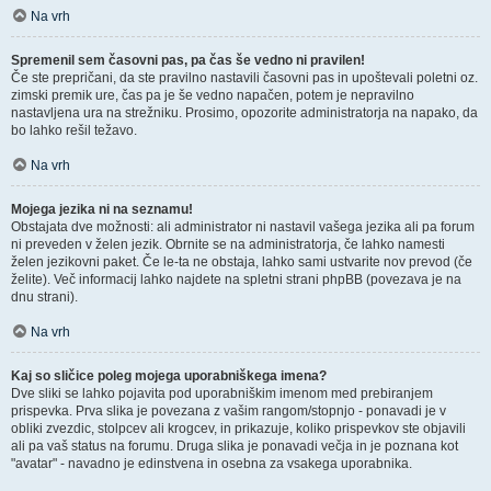
Na vrh
Spremenil sem časovni pas, pa čas še vedno ni pravilen!
Če ste prepričani, da ste pravilno nastavili časovni pas in upoštevali poletni oz.
zimski premik ure, čas pa je še vedno napačen, potem je nepravilno
nastavljena ura na strežniku. Prosimo, opozorite administratorja na napako, da
bo lahko rešil težavo.
Na vrh
Mojega jezika ni na seznamu!
Obstajata dve možnosti: ali administrator ni nastavil vašega jezika ali pa forum
ni preveden v želen jezik. Obrnite se na administratorja, če lahko namesti
želen jezikovni paket. Če le-ta ne obstaja, lahko sami ustvarite nov prevod (če
želite). Več informacij lahko najdete na spletni strani phpBB (povezava je na
dnu strani).
Na vrh
Kaj so sličice poleg mojega uporabniškega imena?
Dve sliki se lahko pojavita pod uporabniškim imenom med prebiranjem
prispevka. Prva slika je povezana z vašim rangom/stopnjo - ponavadi je v
obliki zvezdic, stolpcev ali krogcev, in prikazuje, koliko prispevkov ste objavili
ali pa vaš status na forumu. Druga slika je ponavadi večja in je poznana kot
"avatar" - navadno je edinstvena in osebna za vsakega uporabnika.