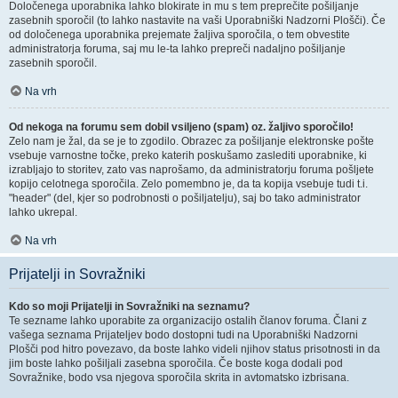
Določenega uporabnika lahko blokirate in mu s tem preprečite pošiljanje
zasebnih sporočil (to lahko nastavite na vaši Uporabniški Nadzorni Plošči). Če
od določenega uporabnika prejemate žaljiva sporočila, o tem obvestite
administratorja foruma, saj mu le-ta lahko prepreči nadaljno pošiljanje
zasebnih sporočil.
Na vrh
Od nekoga na forumu sem dobil vsiljeno (spam) oz. žaljivo sporočilo!
Zelo nam je žal, da se je to zgodilo. Obrazec za pošiljanje elektronske pošte
vsebuje varnostne točke, preko katerih poskušamo zaslediti uporabnike, ki
izrabljajo to storitev, zato vas naprošamo, da administratorju foruma pošljete
kopijo celotnega sporočila. Zelo pomembno je, da ta kopija vsebuje tudi t.i.
"header" (del, kjer so podrobnosti o pošiljatelju), saj bo tako administrator
lahko ukrepal.
Na vrh
Prijatelji in Sovražniki
Kdo so moji Prijatelji in Sovražniki na seznamu?
Te sezname lahko uporabite za organizacijo ostalih članov foruma. Člani z
vašega seznama Prijateljev bodo dostopni tudi na Uporabniški Nadzorni
Plošči pod hitro povezavo, da boste lahko videli njihov status prisotnosti in da
jim boste lahko pošiljali zasebna sporočila. Če boste koga dodali pod
Sovražnike, bodo vsa njegova sporočila skrita in avtomatsko izbrisana.