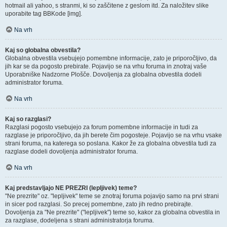
hotmail ali yahoo, s stranmi, ki so zaščitene z geslom itd. Za naložitev slike
uporabite tag BBKode [img].
Na vrh
Kaj so globalna obvestila?
Globalna obvestila vsebujejo pomembne informacije, zato je priporočljivo, da
jih kar se da pogosto prebirate. Pojavijo se na vrhu foruma in znotraj vaše
Uporabniške Nadzorne Plošče. Dovoljenja za globalna obvestila dodeli
administrator foruma.
Na vrh
Kaj so razglasi?
Razglasi pogosto vsebujejo za forum pomembne informacije in tudi za
razglase je priporočljivo, da jih berete čim pogosteje. Pojavijo se na vrhu vsake
strani foruma, na katerega so poslana. Kakor že za globalna obvestila tudi za
razglase dodeli dovoljenja administrator foruma.
Na vrh
Kaj predstavljajo NE PREZRI (lepljivek) teme?
"Ne prezrite" oz. "lepljivek" teme se znotraj foruma pojavijo samo na prvi strani
in sicer pod razglasi. So precej pomembne, zato jih redno prebirajte.
Dovoljenja za "Ne prezrite" ("lepljivek") teme so, kakor za globalna obvestila in
za razglase, dodeljena s strani administratorja foruma.