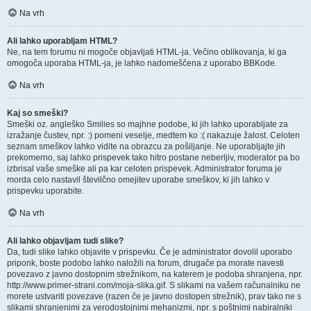
Na vrh
Ali lahko uporabljam HTML?
Ne, na tem forumu ni mogoče objavljati HTML-ja. Večino oblikovanja, ki ga
omogoča uporaba HTML-ja, je lahko nadomeščena z uporabo BBKode.
Na vrh
Kaj so smeški?
Smeški oz. angleško Smilies so majhne podobe, ki jih lahko uporabljate za
izražanje čustev, npr. :) pomeni veselje, medtem ko :( nakazuje žalost. Celoten
seznam smeškov lahko vidite na obrazcu za pošiljanje. Ne uporabljajte jih
prekomerno, saj lahko prispevek tako hitro postane neberljiv, moderator pa bo
izbrisal vaše smeške ali pa kar celoten prispevek. Administrator foruma je
morda celo nastavil številčno omejitev uporabe smeškov, ki jih lahko v
prispevku uporabite.
Na vrh
Ali lahko objavljam tudi slike?
Da, tudi slike lahko objavite v prispevku. Če je administrator dovolil uporabo
priponk, boste podobo lahko naložili na forum, drugače pa morate navesti
povezavo z javno dostopnim strežnikom, na katerem je podoba shranjena, npr.
http://www.primer-strani.com/moja-slika.gif. S slikami na vašem računalniku ne
morete ustvariti povezave (razen če je javno dostopen strežnik), prav tako ne s
slikami shranjenimi za verodostojnimi mehanizmi, npr. s poštnimi nabiralniki