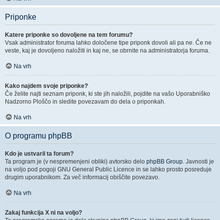
Priponke
Katere priponke so dovoljene na tem forumu?
Vsak administrator foruma lahko določene tipe priponk dovoli ali pa ne. Če ne
veste, kaj je dovoljeno naložiti in kaj ne, se obrnite na administratorja foruma.
Na vrh
Kako najdem svoje priponke?
Če želite najti seznam priponk, ki ste jih naložili, pojdite na vašo Uporabniško
Nadzorno Ploščo in sledite povezavam do dela o priponkah.
Na vrh
O programu phpBB
Kdo je ustvaril ta forum?
Ta program je (v nespremenjeni obliki) avtorsko delo
phpBB Group
. Javnosti je
na voljo pod pogoji GNU General Public Licence in se lahko prosto posreduje
drugim uporabnikom. Za več informacij obiščite povezavo.
Na vrh
Zakaj funkcija X ni na voljo?