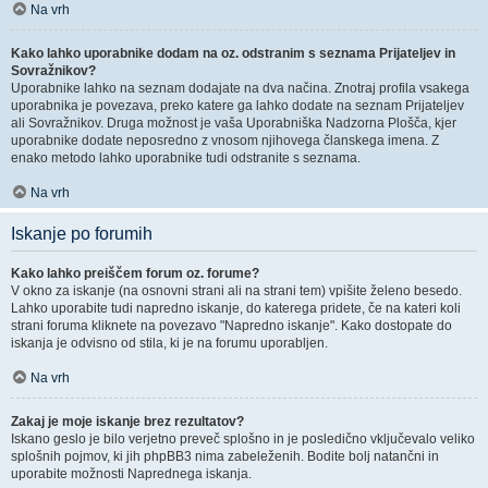
Na vrh
Kako lahko uporabnike dodam na oz. odstranim s seznama Prijateljev in
Sovražnikov?
Uporabnike lahko na seznam dodajate na dva načina. Znotraj profila vsakega
uporabnika je povezava, preko katere ga lahko dodate na seznam Prijateljev
ali Sovražnikov. Druga možnost je vaša Uporabniška Nadzorna Plošča, kjer
uporabnike dodate neposredno z vnosom njihovega članskega imena. Z
enako metodo lahko uporabnike tudi odstranite s seznama.
Na vrh
Iskanje po forumih
Kako lahko preiščem forum oz. forume?
V okno za iskanje (na osnovni strani ali na strani tem) vpišite želeno besedo.
Lahko uporabite tudi napredno iskanje, do katerega pridete, če na kateri koli
strani foruma kliknete na povezavo "Napredno iskanje". Kako dostopate do
iskanja je odvisno od stila, ki je na forumu uporabljen.
Na vrh
Zakaj je moje iskanje brez rezultatov?
Iskano geslo je bilo verjetno preveč splošno in je posledično vključevalo veliko
splošnih pojmov, ki jih phpBB3 nima zabeleženih. Bodite bolj natančni in
uporabite možnosti Naprednega iskanja.