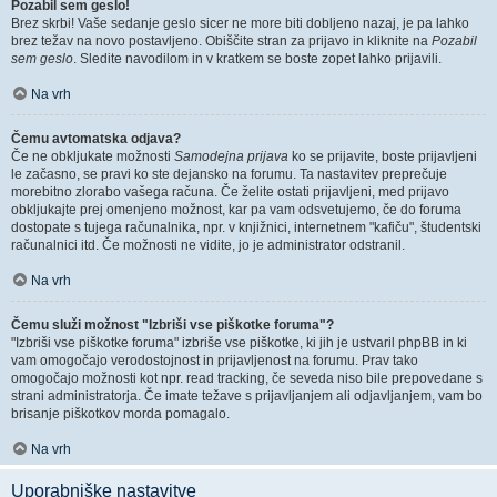
Pozabil sem geslo!
Brez skrbi! Vaše sedanje geslo sicer ne more biti dobljeno nazaj, je pa lahko
brez težav na novo postavljeno. Obiščite stran za prijavo in kliknite na
Pozabil
sem geslo
. Sledite navodilom in v kratkem se boste zopet lahko prijavili.
Na vrh
Čemu avtomatska odjava?
Če ne obkljukate možnosti
Samodejna prijava
ko se prijavite, boste prijavljeni
le začasno, se pravi ko ste dejansko na forumu. Ta nastavitev preprečuje
morebitno zlorabo vašega računa. Če želite ostati prijavljeni, med prijavo
obkljukajte prej omenjeno možnost, kar pa vam odsvetujemo, če do foruma
dostopate s tujega računalnika, npr. v knjižnici, internetnem "kafiču", študentski
računalnici itd. Če možnosti ne vidite, jo je administrator odstranil.
Na vrh
Čemu služi možnost "Izbriši vse piškotke foruma"?
"Izbriši vse piškotke foruma" izbriše vse piškotke, ki jih je ustvaril phpBB in ki
vam omogočajo verodostojnost in prijavljenost na forumu. Prav tako
omogočajo možnosti kot npr. read tracking, če seveda niso bile prepovedane s
strani administratorja. Če imate težave s prijavljanjem ali odjavljanjem, vam bo
brisanje piškotkov morda pomagalo.
Na vrh
Uporabniške nastavitve