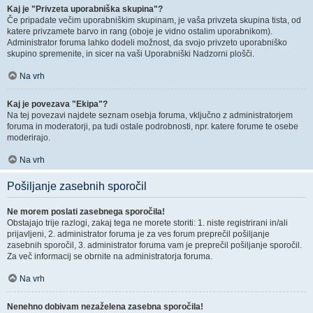
Kaj je "Privzeta uporabniška skupina"?
Če pripadate večim uporabniškim skupinam, je vaša privzeta skupina tista, od
katere privzamete barvo in rang (oboje je vidno ostalim uporabnikom).
Administrator foruma lahko dodeli možnost, da svojo privzeto uporabniško
skupino spremenite, in sicer na vaši Uporabniški Nadzorni plošči.
Na vrh
Kaj je povezava "Ekipa"?
Na tej povezavi najdete seznam osebja foruma, vključno z administratorjem
foruma in moderatorji, pa tudi ostale podrobnosti, npr. katere forume te osebe
moderirajo.
Na vrh
Pošiljanje zasebnih sporočil
Ne morem poslati zasebnega sporočila!
Obstajajo trije razlogi, zakaj tega ne morete storiti: 1. niste registrirani in/ali
prijavljeni, 2. administrator foruma je za ves forum preprečil pošiljanje
zasebnih sporočil, 3. administrator foruma vam je preprečil pošiljanje sporočil.
Za več informacij se obrnite na administratorja foruma.
Na vrh
Nenehno dobivam nezaželena zasebna sporočila!