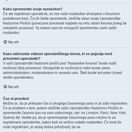
Kako spremenim svoje nastavitve?
Če ste registriran uporabnik, so vse vaše nastavitve shranjene v forumovi
podatkovni bazi. Če jih želite spremeniti, obiščite stran svoje Uporabniške
Nadzorne Plošče (povezavo ponavadi najdete na vrhu strani foruma poleg še
nekaterih povezav). Ta sistem vam bo omogočil spremembo vseh vaših
nastavitev.
Na vrh
Kako odstranim vidnost uporabniškega imena, ki se pojavlja med
prisotnimi uporabniki?
V vaši Uporabniški Nadzorni plošči pod "Nastavitve foruma" boste našli
možnost
Skrij prisotnost
. Omogočite to možnost in vidni boste samo
administratorjem, moderatorjem in seveda vam. Šteti boste kot eden izmed
skritih uporabnikov.
Na vrh
Čas ni pravilen!
Možno je, da je prikazan čas iz drugega časovnega pasu in je zato nepravilen.
Če je problem v tem, potem obiščite vašo Uporabniško Nadzorno Ploščo in
spremenite časovni pas na vam ustreznega, npr. na London, Pariz, New York,
Sydney itd. Vedite pa, da je spreminjanje časovnega pasu možno le za
registrirane uporabnike, kakor tudi za večino ostalih nastavitev. Če torej še
niste registrirani, je sedaj dobra priložnost, da se.