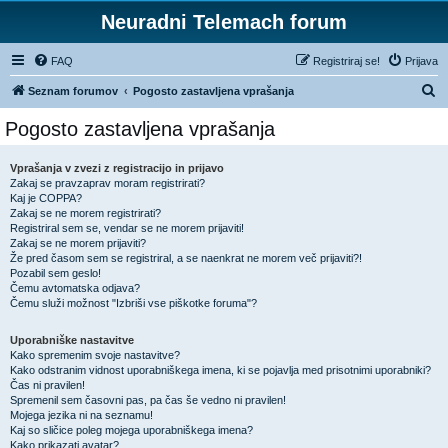
Neuradni Telemach forum
FAQ
Registriraj se!
Prijava
I
Seznam forumov
Pogosto zastavljena vprašanja
s
Pogosto zastavljena vprašanja
k
a
Vprašanja v zvezi z registracijo in prijavo
Zakaj se pravzaprav moram registrirati?
n
Kaj je COPPA?
j
Zakaj se ne morem registrirati?
Registriral sem se, vendar se ne morem prijaviti!
e
Zakaj se ne morem prijaviti?
Že pred časom sem se registriral, a se naenkrat ne morem več prijaviti?!
Pozabil sem geslo!
Čemu avtomatska odjava?
Čemu služi možnost "Izbriši vse piškotke foruma"?
Uporabniške nastavitve
Kako spremenim svoje nastavitve?
Kako odstranim vidnost uporabniškega imena, ki se pojavlja med prisotnimi uporabniki?
Čas ni pravilen!
Spremenil sem časovni pas, pa čas še vedno ni pravilen!
Mojega jezika ni na seznamu!
Kaj so sličice poleg mojega uporabniškega imena?
Kako prikazati avatar?