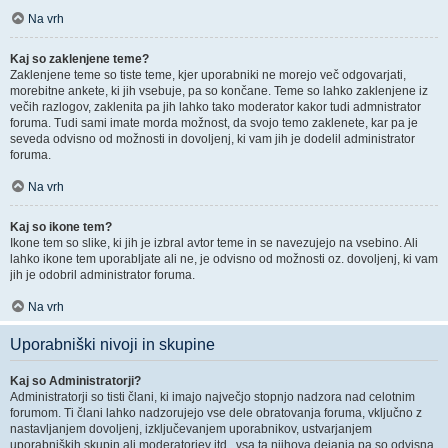
Na vrh
Kaj so zaklenjene teme?
Zaklenjene teme so tiste teme, kjer uporabniki ne morejo več odgovarjati,
morebitne ankete, ki jih vsebuje, pa so končane. Teme so lahko zaklenjene iz
večih razlogov, zaklenita pa jih lahko tako moderator kakor tudi admnistrator
foruma. Tudi sami imate morda možnost, da svojo temo zaklenete, kar pa je
seveda odvisno od možnosti in dovoljenj, ki vam jih je dodelil administrator
foruma.
Na vrh
Kaj so ikone tem?
Ikone tem so slike, ki jih je izbral avtor teme in se navezujejo na vsebino. Ali
lahko ikone tem uporabljate ali ne, je odvisno od možnosti oz. dovoljenj, ki vam
jih je odobril administrator foruma.
Na vrh
Uporabniški nivoji in skupine
Kaj so Administratorji?
Administratorji so tisti člani, ki imajo največjo stopnjo nadzora nad celotnim
forumom. Ti člani lahko nadzorujejo vse dele obratovanja foruma, vključno z
nastavljanjem dovoljenj, izključevanjem uporabnikov, ustvarjanjem
uporabniških skupin ali moderatorjev itd., vsa ta njihova dejanja pa so odvisna