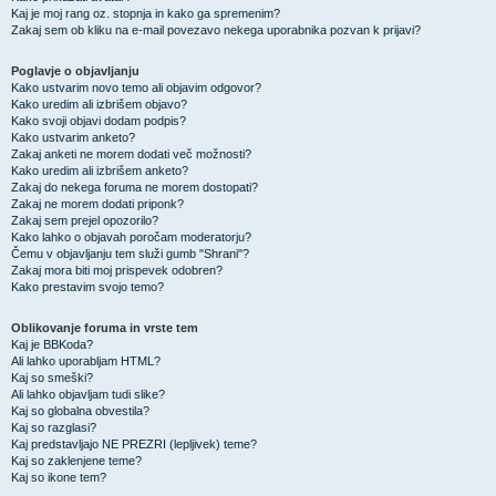
Kaj je moj rang oz. stopnja in kako ga spremenim?
Zakaj sem ob kliku na e-mail povezavo nekega uporabnika pozvan k prijavi?
Poglavje o objavljanju
Kako ustvarim novo temo ali objavim odgovor?
Kako uredim ali izbrišem objavo?
Kako svoji objavi dodam podpis?
Kako ustvarim anketo?
Zakaj anketi ne morem dodati več možnosti?
Kako uredim ali izbrišem anketo?
Zakaj do nekega foruma ne morem dostopati?
Zakaj ne morem dodati priponk?
Zakaj sem prejel opozorilo?
Kako lahko o objavah poročam moderatorju?
Čemu v objavljanju tem služi gumb "Shrani"?
Zakaj mora biti moj prispevek odobren?
Kako prestavim svojo temo?
Oblikovanje foruma in vrste tem
Kaj je BBKoda?
Ali lahko uporabljam HTML?
Kaj so smeški?
Ali lahko objavljam tudi slike?
Kaj so globalna obvestila?
Kaj so razglasi?
Kaj predstavljajo NE PREZRI (lepljivek) teme?
Kaj so zaklenjene teme?
Kaj so ikone tem?