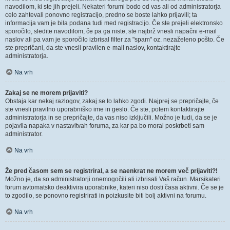
navodilom, ki ste jih prejeli. Nekateri forumi bodo od vas ali od administratorja
celo zahtevali ponovno registracijo, predno se boste lahko prijavili; ta
informacija vam je bila podana tudi med registracijo. Če ste prejeli elektronsko
sporočilo, sledite navodilom, če pa ga niste, ste najbrž vnesli napačni e-mail
naslov ali pa vam je sporočilo izbrisal filter za "spam" oz. nezaželeno pošto. Če
ste prepričani, da ste vnesli pravilen e-mail naslov, kontaktirajte
administratorja.
Na vrh
Zakaj se ne morem prijaviti?
Obstaja kar nekaj razlogov, zakaj se to lahko zgodi. Najprej se prepričajte, če
ste vnesli pravilno uporabniško ime in geslo. Če ste, potem kontaktirajte
administratorja in se prepričajte, da vas niso izključili. Možno je tudi, da se je
pojavila napaka v nastavitvah foruma, za kar pa bo moral poskrbeti sam
administrator.
Na vrh
Že pred časom sem se registriral, a se naenkrat ne morem več prijaviti?!
Možno je, da so administratorji onemogočili ali izbrisali Vaš račun. Marsikateri
forum avtomatsko deaktivira uporabnike, kateri niso dosti časa aktivni. Če se je
to zgodilo, se ponovno registrirati in poizkusite biti bolj aktivni na forumu.
Na vrh