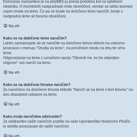
Določanje zaznamkov je na phpBB3-ju precej podobno kot na spletnem
iskalniku. O morebitnih nadgradnjah niste obveščeni, vendar se lahko kasneje
zopet vrnete na temo. Če pa se boste na določeno temo naročili, boste o
nadgradnji teme ali foruma obveščeni.
Na vrh
Kako se na določene teme naročim?
Lahko zaznamujete ali se naročite na določeno temos klikom na ustrezno
povezavo v menuju "Orodja za temo", na priročnem mestu na dnu ter vrhu
teme.
Odgovarjanje na temo z označeno opcijo "Obvesti me, ko bo objavljen
odgovor" vas naroči na temo.
Na vrh
Kako se na določene forume naročim?
Za naročnino na določene forume kliknite “Naroči se na teme v tem forumu” na
dnu stranipred vstopom na temo.
Na vrh
Kako svojo naročnino odstranim?
Za odstranitev vaših naročnin pojdite na vašo Uporabniško Nadzorno Ploščo
in sledite povezavam do vaših naročnin.
Na vrh