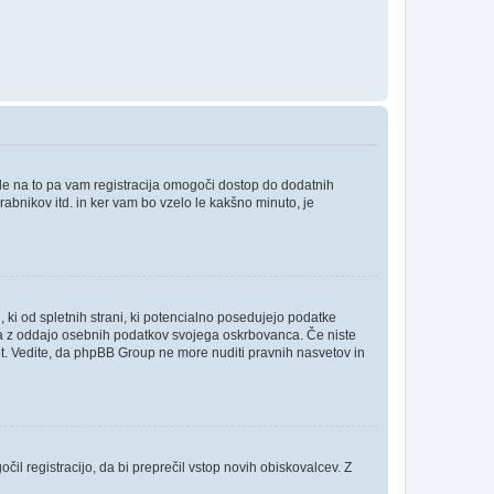
ede na to pa vam registracija omogoči dostop do dodatnih
orabnikov itd. in ker vam bo vzelo le kakšno minuto, je
, ki od spletnih strani, ki potencialno posedujejo podatke
inja z oddajo osebnih podatkov svojega oskrbovanca. Če niste
i svet. Vedite, da phpBB Group ne more nuditi pravnih nasvetov in
čil registracijo, da bi preprečil vstop novih obiskovalcev. Z