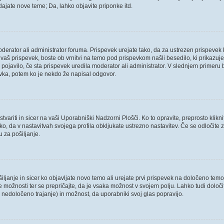
ajate nove teme; Da, lahko objavite priponke itd.
oderator ali administrator foruma. Prispevek urejate tako, da za ustrezen prispevek 
aš prispevek, boste ob vrnitvi na temo pod prispevkom našli besedilo, ki prikazuje, 
 pojavilo, če sta prispevek uredila moderator ali administrator. V slednjem primeru 
evka, potem ko je nekdo že napisal odgovor.
variti in sicer na vaši Uporabniški Nadzorni Plošči. Ko to opravite, preprosto klikni
 tako, da v nastavitvah svojega profila obkljukate ustrezno nastavitev. Če se odloči
 za pošiljanje.
ljanje in sicer ko objavljate novo temo ali urejate prvi prispevek na določeno tem
ve možnosti ter se prepričajte, da je vsaka možnost v svojem polju. Lahko tudi dol
nedoločeno trajanje) in možnost, da uporabniki svoj glas popravijo.