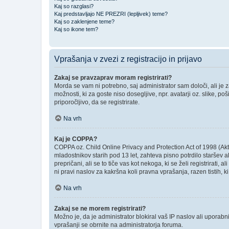
Kaj so razglasi?
Kaj predstavljajo NE PREZRI (lepljivek) teme?
Kaj so zaklenjene teme?
Kaj so ikone tem?
Vprašanja v zvezi z registracijo in prijavo
Zakaj se pravzaprav moram registrirati?
Morda se vam ni potrebno, saj administrator sam določi, ali je
možnosti, ki za goste niso dosegljive, npr. avatarji oz. slike, p
priporočljivo, da se registrirate.
Na vrh
Kaj je COPPA?
COPPA oz. Child Online Privacy and Protection Act of 1998 (Akt o
mladostnikov starih pod 13 let, zahteva pisno potrdilo staršev
prepričani, ali se to tiče vas kot nekoga, ki se želi registrirati
ni pravi naslov za kakršna koli pravna vprašanja, razen tistih, 
Na vrh
Zakaj se ne morem registrirati?
Možno je, da je administrator blokiral vaš IP naslov ali uporabni
vprašanji se obrnite na administratorja foruma.