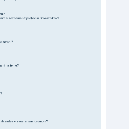
amu?
nim s seznama Prijateljev in Sovražnikov?
na stran!?
nami na teme?
u?
vnih zadev v zvezi s tem forumom?