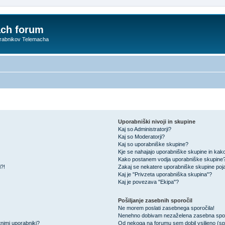
ach forum
orabnikov Telemacha
Uporabniški nivoji in skupine
Kaj so Administratorji?
Kaj so Moderatorji?
Kaj so uporabniške skupine?
Kje se nahajajo uporabniške skupine in kako 
Kako postanem vodja uporabniške skupine
i?!
Zakaj se nekatere uporabniške skupine pojav
Kaj je "Privzeta uporabniška skupina"?
Kaj je povezava "Ekipa"?
Pošiljanje zasebnih sporočil
Ne morem poslati zasebnega sporočila!
Nenehno dobivam nezaželena zasebna spor
nimi uporabniki?
Od nekoga na forumu sem dobil vsiljeno (spa