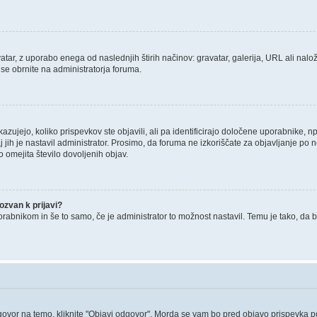
tar, z uporabo enega od naslednjih štirih načinov: gravatar, galerija, URL ali nalož
 se obrnite na administratorja foruma.
zujejo, koliko prispevkov ste objavili, ali pa identificirajo določene uporabnike, 
j jih je nastavil administrator. Prosimo, da foruma ne izkoriščate za objavljanje po
o omejita število dovoljenih objav.
zvan k prijavi?
porabnikom in še to samo, če je administrator to možnost nastavil. Temu je tako, 
govor na temo, kliknite "Objavi odgovor". Morda se vam bo pred objavo prispevka potr