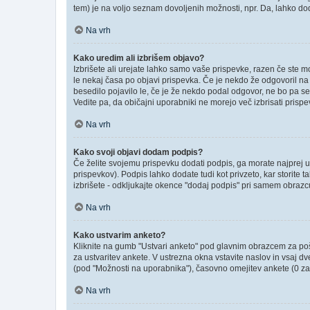
tem) je na voljo seznam dovoljenih možnosti, npr. Da, lahko dod
Na vrh
Kako uredim ali izbrišem objavo?
Izbrišete ali urejate lahko samo vaše prispevke, razen če ste m
le nekaj časa po objavi prispevka. Če je nekdo že odgovoril na v
besedilo pojavilo le, če je že nekdo podal odgovor, ne bo pa se
Vedite pa, da običajni uporabniki ne morejo več izbrisati prisp
Na vrh
Kako svoji objavi dodam podpis?
Če želite svojemu prispevku dodati podpis, ga morate najprej ust
prispevkov). Podpis lahko dodate tudi kot privzeto, kar storite
izbrišete - odkljukajte okence "dodaj podpis" pri samem obrazcu
Na vrh
Kako ustvarim anketo?
Kliknite na gumb "Ustvari anketo" pod glavnim obrazcem za poši
za ustvaritev ankete. V ustrezna okna vstavite naslov in vsaj d
(pod "Možnosti na uporabnika"), časovno omejitev ankete (0 za 
Na vrh