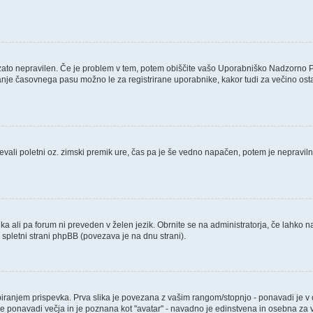
 zato nepravilen. Če je problem v tem, potem obiščite vašo Uporabniško Nadzorno 
nje časovnega pasu možno le za registrirane uporabnike, kakor tudi za večino ostalih
števali poletni oz. zimski premik ure, čas pa je še vedno napačen, potem je nepravil
ika ali pa forum ni preveden v želen jezik. Obrnite se na administratorja, če lahko n
a spletni strani phpBB (povezava je na dnu strani).
njem prispevka. Prva slika je povezana z vašim rangom/stopnjo - ponavadi je v obli
a je ponavadi večja in je poznana kot "avatar" - navadno je edinstvena in osebna z