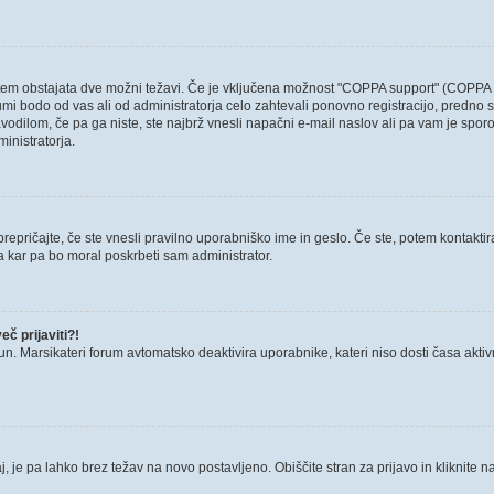
otem obstajata dve možni težavi. Če je vključena možnost "COPPA support" (COPPA p
forumi bodo od vas ali od administratorja celo zahtevali ponovno registracijo, predno s
avodilom, če pa ga niste, ste najbrž vnesli napačni e-mail naslov ali pa vam je sporo
ministratorja.
epričajte, če ste vnesli pravilno uporabniško ime in geslo. Če ste, potem kontaktirajt
a kar pa bo moral poskrbeti sam administrator.
č prijaviti?!
un. Marsikateri forum avtomatsko deaktivira uporabnike, kateri niso dosti časa aktivni.
, je pa lahko brez težav na novo postavljeno. Obiščite stran za prijavo in kliknite n