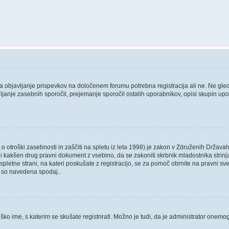
 za objavljanje prispevkov na določenem forumu potrebna registracija ali ne. Ne gl
ošiljanje zasebnih sporočil, prejemanje sporočil ostalih uporabnikov, opisi skupin up
 otroški zasebnosti in zaščiti na spletu iz leta 1998) je zakon v Združenih Državah
 ali kakšen drug pravni dokument z vsebino, da se zakoniti skrbnik mladostnika str
, ali spletne strani, na kateri poskušate z registracijo, se za pomoč obrnite na pravn
ki so navedena spodaj..
ško ime, s katerim se skušate registrirati. Možno je tudi, da je administrator onemogo