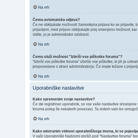
Na vrh
Čemu avtomatska odjava?
Če ne obkljukate možnosti
Samodejna prijava
ko se prijavite, 
prijavljeni, med prijavo obkljukajte prej omenjeno možnost, kar
vidite, jo je administrator odstranil.
Na vrh
Čemu služi možnost "Izbriši vse piškotke foruma"?
"Izbriši vse piškotke foruma" izbriše vse piškotke, ki jih je us
prepovedane s strani administratorja. Če imate težave s prijav
Na vrh
Uporabniške nastavitve
Kako spremenim svoje nastavitve?
Če ste registriran uporabnik, so vse vaše nastavitve shranjene
foruma poleg še nekaterih povezav). Ta sistem vam bo omogoč
Na vrh
Kako odstranim vidnost uporabniškega imena, ki se pojavlja
V vaši Uporabniški Nadzorni plošči pod "Nastavitve foruma" bo