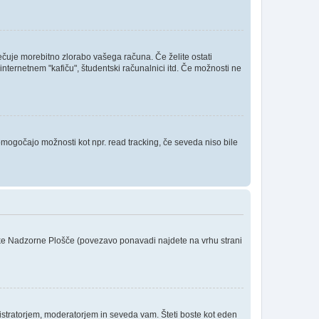
rečuje morebitno zlorabo vašega računa. Če želite ostati
internetnem "kafiču", študentski računalnici itd. Če možnosti ne
 omogočajo možnosti kot npr. read tracking, če seveda niso bile
niške Nadzorne Plošče (povezavo ponavadi najdete na vrhu strani
stratorjem, moderatorjem in seveda vam. Šteti boste kot eden