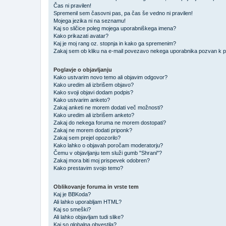
Čas ni pravilen!
Spremenil sem časovni pas, pa čas še vedno ni pravilen!
Mojega jezika ni na seznamu!
Kaj so sličice poleg mojega uporabniškega imena?
Kako prikazati avatar?
Kaj je moj rang oz. stopnja in kako ga spremenim?
Zakaj sem ob kliku na e-mail povezavo nekega uporabnika pozvan k pr
Poglavje o objavljanju
Kako ustvarim novo temo ali objavim odgovor?
Kako uredim ali izbrišem objavo?
Kako svoji objavi dodam podpis?
Kako ustvarim anketo?
Zakaj anketi ne morem dodati več možnosti?
Kako uredim ali izbrišem anketo?
Zakaj do nekega foruma ne morem dostopati?
Zakaj ne morem dodati priponk?
Zakaj sem prejel opozorilo?
Kako lahko o objavah poročam moderatorju?
Čemu v objavljanju tem služi gumb "Shrani"?
Zakaj mora biti moj prispevek odobren?
Kako prestavim svojo temo?
Oblikovanje foruma in vrste tem
Kaj je BBKoda?
Ali lahko uporabljam HTML?
Kaj so smeški?
Ali lahko objavljam tudi slike?
Kaj so globalna obvestila?