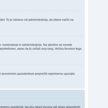
itev. To je odvisno od administratorja, da izbere način na
npr. moderatorje in administratorje. Na splošno ne morete
 nepotrebnem, samo da bi zvišali svoj rang. Večina forumov tega
da bi anonimnim uporabnikom preprečili neprimerno uporabo
ebno registrirati. Na dnu strani foruma (ali strani objavljenih