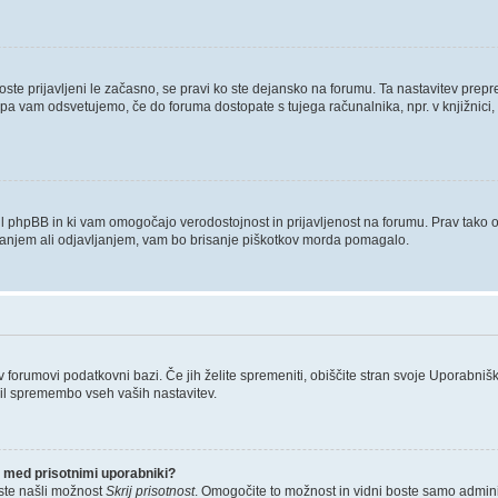
boste prijavljeni le začasno, se pravi ko ste dejansko na forumu. Ta nastavitev prep
 pa vam odsvetujemo, če do foruma dostopate s tujega računalnika, npr. v knjižnici, 
tvaril phpBB in ki vam omogočajo verodostojnost in prijavljenost na forumu. Prav tako
ljanjem ali odjavljanjem, vam bo brisanje piškotkov morda pomagalo.
 v forumovi podatkovni bazi. Če jih želite spremeniti, obiščite stran svoje Uporab
il spremembo vseh vaših nastavitev.
 med prisotnimi uporabniki?
ste našli možnost
Skrij prisotnost
. Omogočite to možnost in vidni boste samo admini