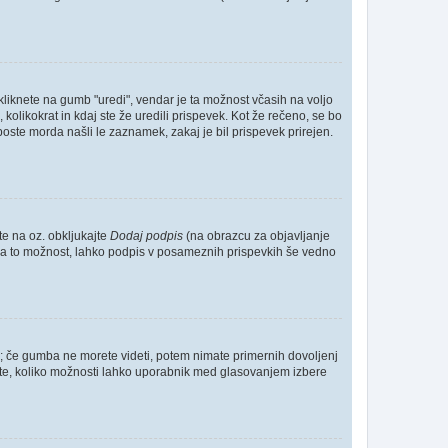
kliknete na gumb "uredi", vendar je ta možnost včasih na voljo
kolikokrat in kdaj ste že uredili prispevek. Kot že rečeno, se bo
boste morda našli le zaznamek, zakaj je bil prispevek prirejen.
te na oz. obkljukajte
Dodaj podpis
(na obrazcu za objavljanje
te za to možnost, lahko podpis v posameznih prispevkih še vedno
o; če gumba ne morete videti, potem nimate primernih dovoljenj
očite, koliko možnosti lahko uporabnik med glasovanjem izbere