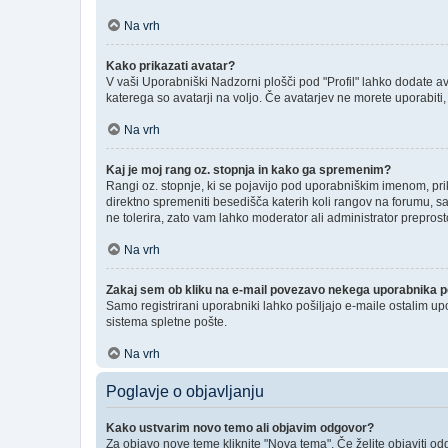
Na vrh
Kako prikazati avatar?
V vaši Uporabniški Nadzorni plošči pod "Profil" lahko dodate ava
katerega so avatarji na voljo. Če avatarjev ne morete uporabiti,
Na vrh
Kaj je moj rang oz. stopnja in kako ga spremenim?
Rangi oz. stopnje, ki se pojavijo pod uporabniškim imenom, prika
direktno spremeniti besedišča katerih koli rangov na forumu, sa
ne tolerira, zato vam lahko moderator ali administrator preprost
Na vrh
Zakaj sem ob kliku na e-mail povezavo nekega uporabnika po
Samo registrirani uporabniki lahko pošiljajo e-maile ostalim u
sistema spletne pošte.
Na vrh
Poglavje o objavljanju
Kako ustvarim novo temo ali objavim odgovor?
Za objavo nove teme kliknite "Nova tema". Če želite objaviti od