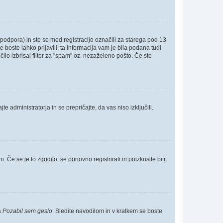
odpora) in ste se med registracijo označili za starega pod 13
e boste lahko prijavili; ta informacija vam je bila podana tudi
čilo izbrisal filter za "spam" oz. nezaželeno pošto. Če ste
e administratorja in se prepričajte, da vas niso izključili.
 Če se je to zgodilo, se ponovno registrirati in poizkusite biti
a
Pozabil sem geslo
. Sledite navodilom in v kratkem se boste