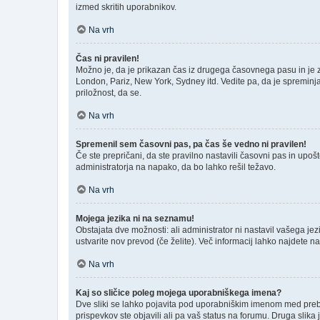
izmed skritih uporabnikov.
Na vrh
Čas ni pravilen!
Možno je, da je prikazan čas iz drugega časovnega pasu in je
London, Pariz, New York, Sydney itd. Vedite pa, da je spreminja
priložnost, da se.
Na vrh
Spremenil sem časovni pas, pa čas še vedno ni pravilen!
Če ste prepričani, da ste pravilno nastavili časovni pas in upo
administratorja na napako, da bo lahko rešil težavo.
Na vrh
Mojega jezika ni na seznamu!
Obstajata dve možnosti: ali administrator ni nastavil vašega jez
ustvarite nov prevod (če želite). Več informacij lahko najdete n
Na vrh
Kaj so sličice poleg mojega uporabniškega imena?
Dve sliki se lahko pojavita pod uporabniškim imenom med prebira
prispevkov ste objavili ali pa vaš status na forumu. Druga slik