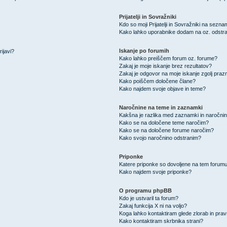
Prijatelji in Sovražniki
Kdo so moji Prijatelji in Sovražniki na sezn
Kako lahko uporabnike dodam na oz. odstra
Iskanje po forumih
ijavi?
Kako lahko preiščem forum oz. forume?
Zakaj je moje iskanje brez rezultatov?
Zakaj je odgovor na moje iskanje zgolj praz
Kako poiščem določene člane?
Kako najdem svoje objave in teme?
Naročnine na teme in zaznamki
Kakšna je razlika med zaznamki in naročni
Kako se na določene teme naročim?
Kako se na določene forume naročim?
Kako svojo naročnino odstranim?
Priponke
Katere priponke so dovoljene na tem forum
Kako najdem svoje priponke?
O programu phpBB
Kdo je ustvaril ta forum?
Zakaj funkcija X ni na voljo?
Koga lahko kontaktiram glede zlorab in pra
Kako kontaktiram skrbnika strani?