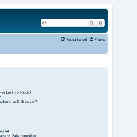
Iskanje
Napredno iskanje
Registriraj se!
Prijava
se kakšni priključiti?
?
ljajo v različnih barvah?
očila!
m) oz. žaljivo sporočilo!