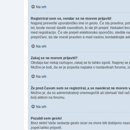
Na vrh
Registriral sem se, vendar se ne morem prijaviti!
Najprej preverite uporabniško ime in geslo. Če sta pravilna, p
let, boste morali slediti navodilom, ki ste jih prejeli. Nekateri 
med registracijo. Če ste prejeli elektronsko sporočilo, sledite n
prepričani, da ste vnesli pravilen e-mail naslov, kontaktirajte ad
Na vrh
Zakaj se ne morem prijaviti?
Obstaja kar nekaj razlogov, zakaj se to lahko zgodi. Najprej se pr
Možno je tudi, da se je pojavila napaka v nastavitvah foruma, z
Na vrh
Že pred časom sem se registriral, a se naenkrat ne morem ve
Možno je, da so administratorji onemogočili ali izbrisali Vaš rač
bolj aktivni na forumu.
Na vrh
Pozabil sem geslo!
Brez skrbi! Vaše sedanje geslo sicer ne more biti dobljeno nazaj
zopet lahko prijavili.