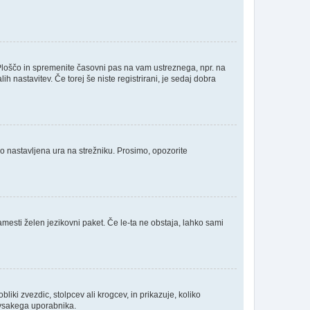
Ploščo in spremenite časovni pas na vam ustreznega, npr. na
 nastavitev. Če torej še niste registrirani, je sedaj dobra
no nastavljena ura na strežniku. Prosimo, opozorite
amesti želen jezikovni paket. Če le-ta ne obstaja, lahko sami
ki zvezdic, stolpcev ali krogcev, in prikazuje, koliko
a vsakega uporabnika.