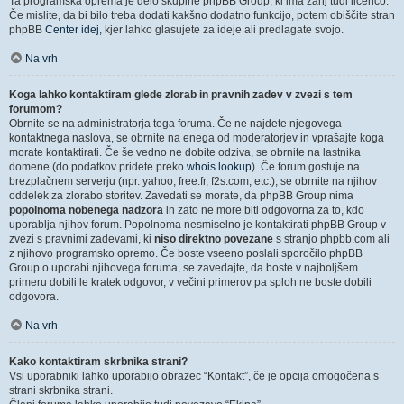
Ta programska oprema je delo skupine phpBB Group, ki ima zanj tudi licenco.
Če mislite, da bi bilo treba dodati kakšno dodatno funkcijo, potem obiščite stran
phpBB
Center idej
, kjer lahko glasujete za ideje ali predlagate svojo.
Na vrh
Koga lahko kontaktiram glede zlorab in pravnih zadev v zvezi s tem
forumom?
Obrnite se na administratorja tega foruma. Če ne najdete njegovega
kontaktnega naslova, se obrnite na enega od moderatorjev in vprašajte koga
morate kontaktirati. Če še vedno ne dobite odziva, se obrnite na lastnika
domene (do podatkov pridete preko
whois lookup
). Če forum gostuje na
brezplačnem serverju (npr. yahoo, free.fr, f2s.com, etc.), se obrnite na njihov
oddelek za zlorabo storitev. Zavedati se morate, da phpBB Group nima
popolnoma nobenega nadzora
in zato ne more biti odgovorna za to, kdo
uporablja njihov forum. Popolnoma nesmiselno je kontaktirati phpBB Group v
zvezi s pravnimi zadevami, ki
niso direktno povezane
s stranjo phpbb.com ali
z njihovo programsko opremo. Če boste vseeno poslali sporočilo phpBB
Group o uporabi njihovega foruma, se zavedajte, da boste v najboljšem
primeru dobili le kratek odgovor, v večini primerov pa sploh ne boste dobili
odgovora.
Na vrh
Kako kontaktiram skrbnika strani?
Vsi uporabniki lahko uporabijo obrazec “Kontakt”, če je opcija omogočena s
strani skrbnika strani.