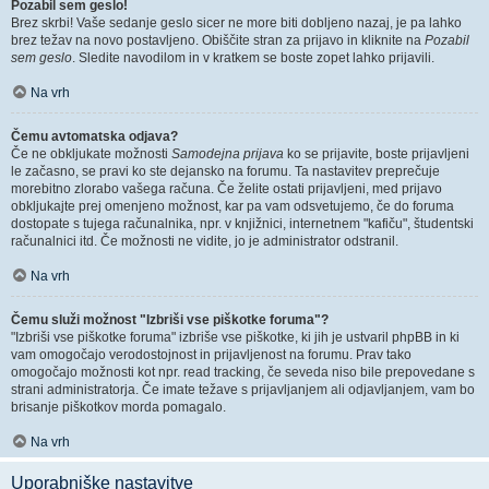
Pozabil sem geslo!
Brez skrbi! Vaše sedanje geslo sicer ne more biti dobljeno nazaj, je pa lahko
brez težav na novo postavljeno. Obiščite stran za prijavo in kliknite na
Pozabil
sem geslo
. Sledite navodilom in v kratkem se boste zopet lahko prijavili.
Na vrh
Čemu avtomatska odjava?
Če ne obkljukate možnosti
Samodejna prijava
ko se prijavite, boste prijavljeni
le začasno, se pravi ko ste dejansko na forumu. Ta nastavitev preprečuje
morebitno zlorabo vašega računa. Če želite ostati prijavljeni, med prijavo
obkljukajte prej omenjeno možnost, kar pa vam odsvetujemo, če do foruma
dostopate s tujega računalnika, npr. v knjižnici, internetnem "kafiču", študentski
računalnici itd. Če možnosti ne vidite, jo je administrator odstranil.
Na vrh
Čemu služi možnost "Izbriši vse piškotke foruma"?
"Izbriši vse piškotke foruma" izbriše vse piškotke, ki jih je ustvaril phpBB in ki
vam omogočajo verodostojnost in prijavljenost na forumu. Prav tako
omogočajo možnosti kot npr. read tracking, če seveda niso bile prepovedane s
strani administratorja. Če imate težave s prijavljanjem ali odjavljanjem, vam bo
brisanje piškotkov morda pomagalo.
Na vrh
Uporabniške nastavitve