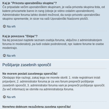
Kaj je "Privzeta uporabniška skupina"?
Če pripadate večim uporabniškim skupinam, je vaša privzeta skupina tista, od
katere privzamete barvo in rang (oboje je vidno ostalim uporabnikom).
Administrator foruma lahko dodeli možnost, da svojo privzeto uporabniško
skupino spremenite, in sicer na vaši Uporabniški Nadzorni plošči.
Na vrh
Kaj je povezava "Ekipa"?
Na tej povezavi najdete seznam osebja foruma, vključno z administratorjem
foruma in moderatorji, pa tudi ostale podrobnosti, npr. katere forume te osebe
moderirajo.
Na vrh
Pošiljanje zasebnih sporočil
Ne morem poslati zasebnega sporočila!
Obstajajo trije razlogi, zakaj tega ne morete storiti: 1. niste registrirani in/ali
prijavljeni, 2. administrator foruma je za ves forum preprečil pošiljanje
zasebnih sporočil, 3. administrator foruma vam je preprečil pošiljanje sporočil.
Za več informacij se obrnite na administratorja foruma.
Na vrh
Nenehno dobivam nezaželena zasebna sporočila!