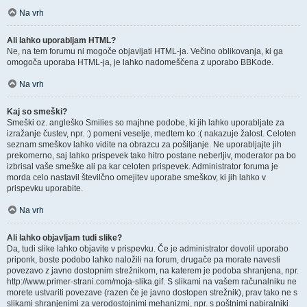
Na vrh
Ali lahko uporabljam HTML?
Ne, na tem forumu ni mogoče objavljati HTML-ja. Večino oblikovanja, ki ga
omogoča uporaba HTML-ja, je lahko nadomeščena z uporabo BBKode.
Na vrh
Kaj so smeški?
Smeški oz. angleško Smilies so majhne podobe, ki jih lahko uporabljate za
izražanje čustev, npr. :) pomeni veselje, medtem ko :( nakazuje žalost. Celoten
seznam smeškov lahko vidite na obrazcu za pošiljanje. Ne uporabljajte jih
prekomerno, saj lahko prispevek tako hitro postane neberljiv, moderator pa bo
izbrisal vaše smeške ali pa kar celoten prispevek. Administrator foruma je
morda celo nastavil številčno omejitev uporabe smeškov, ki jih lahko v
prispevku uporabite.
Na vrh
Ali lahko objavljam tudi slike?
Da, tudi slike lahko objavite v prispevku. Če je administrator dovolil uporabo
priponk, boste podobo lahko naložili na forum, drugače pa morate navesti
povezavo z javno dostopnim strežnikom, na katerem je podoba shranjena, npr.
http://www.primer-strani.com/moja-slika.gif. S slikami na vašem računalniku ne
morete ustvariti povezave (razen če je javno dostopen strežnik), prav tako ne s
slikami shranjenimi za verodostojnimi mehanizmi, npr. s poštnimi nabiralniki