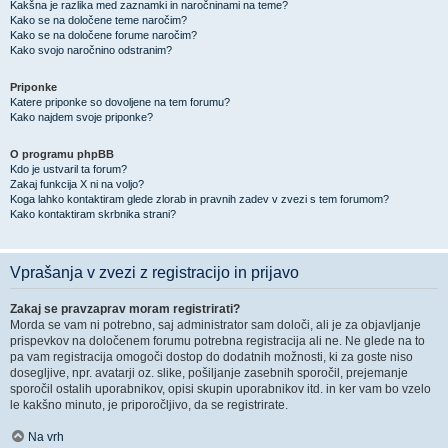
Kakšna je razlika med zaznamki in naročninami na teme?
Kako se na določene teme naročim?
Kako se na določene forume naročim?
Kako svojo naročnino odstranim?
Priponke
Katere priponke so dovoljene na tem forumu?
Kako najdem svoje priponke?
O programu phpBB
Kdo je ustvaril ta forum?
Zakaj funkcija X ni na voljo?
Koga lahko kontaktiram glede zlorab in pravnih zadev v zvezi s tem forumom?
Kako kontaktiram skrbnika strani?
Vprašanja v zvezi z registracijo in prijavo
Zakaj se pravzaprav moram registrirati?
Morda se vam ni potrebno, saj administrator sam določi, ali je za objavljanje
prispevkov na določenem forumu potrebna registracija ali ne. Ne glede na to
pa vam registracija omogoči dostop do dodatnih možnosti, ki za goste niso
dosegljive, npr. avatarji oz. slike, pošiljanje zasebnih sporočil, prejemanje
sporočil ostalih uporabnikov, opisi skupin uporabnikov itd. in ker vam bo vzelo
le kakšno minuto, je priporočljivo, da se registrirate.
Na vrh