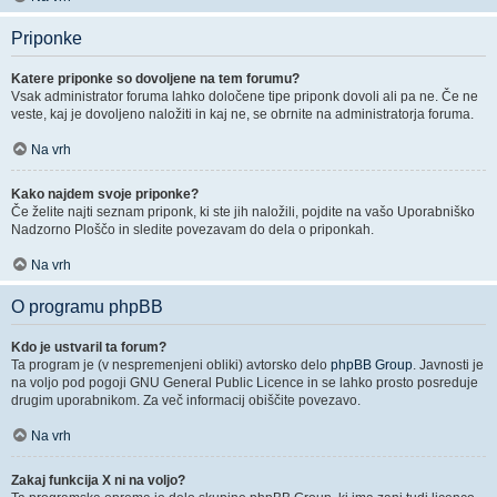
Priponke
Katere priponke so dovoljene na tem forumu?
Vsak administrator foruma lahko določene tipe priponk dovoli ali pa ne. Če ne
veste, kaj je dovoljeno naložiti in kaj ne, se obrnite na administratorja foruma.
Na vrh
Kako najdem svoje priponke?
Če želite najti seznam priponk, ki ste jih naložili, pojdite na vašo Uporabniško
Nadzorno Ploščo in sledite povezavam do dela o priponkah.
Na vrh
O programu phpBB
Kdo je ustvaril ta forum?
Ta program je (v nespremenjeni obliki) avtorsko delo
phpBB Group
. Javnosti je
na voljo pod pogoji GNU General Public Licence in se lahko prosto posreduje
drugim uporabnikom. Za več informacij obiščite povezavo.
Na vrh
Zakaj funkcija X ni na voljo?