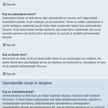
Na vrh
Kaj so zaklenjene teme?
Zaklenjene teme so tiste teme, kjer uporabniki ne morejo več odgovarjati,
morebitne ankete, ki jih vsebuje, pa so končane. Teme so lahko zaklenjene iz
večih razlogov, zaklenita pa jih lahko tako moderator kakor tudi admnistrator
foruma. Tudi sami imate morda možnost, da svojo temo zaklenete, kar pa je
seveda odvisno od možnosti in dovoljenj, ki vam jih je dodelil administrator
foruma.
Na vrh
Kaj so ikone tem?
Ikone tem so slike, ki jih je izbral avtor teme in se navezujejo na vsebino. Ali
lahko ikone tem uporabljate ali ne, je odvisno od možnosti oz. dovoljenj, ki vam
jih je odobril administrator foruma.
Na vrh
Uporabniški nivoji in skupine
Kaj so Administratorji?
Administratorji so tisti člani, ki imajo največjo stopnjo nadzora nad celotnim
forumom. Ti člani lahko nadzorujejo vse dele obratovanja foruma, vključno z
nastavljanjem dovoljenj, izključevanjem uporabnikov, ustvarjanjem
uporabniških skupin ali moderatorjev itd., vsa ta njihova dejanja pa so odvisna