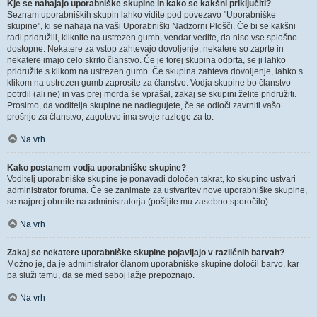
Kje se nahajajo uporabniške skupine in kako se kakšni priključiti?
Seznam uporabniških skupin lahko vidite pod povezavo "Uporabniške
skupine", ki se nahaja na vaši Uporabniški Nadzorni Plošči. Če bi se kakšni
radi pridružili, kliknite na ustrezen gumb, vendar vedite, da niso vse splošno
dostopne. Nekatere za vstop zahtevajo dovoljenje, nekatere so zaprte in
nekatere imajo celo skrito članstvo. Če je torej skupina odprta, se ji lahko
pridružite s klikom na ustrezen gumb. Če skupina zahteva dovoljenje, lahko s
klikom na ustrezen gumb zaprosite za članstvo. Vodja skupine bo članstvo
potrdil (ali ne) in vas prej morda še vprašal, zakaj se skupini želite pridružiti.
Prosimo, da voditelja skupine ne nadlegujete, če se odloči zavrniti vašo
prošnjo za članstvo; zagotovo ima svoje razloge za to.
Na vrh
Kako postanem vodja uporabniške skupine?
Voditelj uporabniške skupine je ponavadi določen takrat, ko skupino ustvari
administrator foruma. Če se zanimate za ustvaritev nove uporabniške skupine,
se najprej obrnite na administratorja (pošljite mu zasebno sporočilo).
Na vrh
Zakaj se nekatere uporabniške skupine pojavljajo v različnih barvah?
Možno je, da je administrator članom uporabniške skupine določil barvo, kar
pa služi temu, da se med seboj lažje prepoznajo.
Na vrh