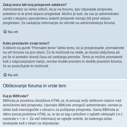
Zakaj mora biti moj prispevek odobren?
Administrator se lahko odloči, da je na forumu, kjer objavljate prispevke,
potrebno le-te pred objavo pregledati. Možno je tudi, da vas je administrator
uvrstil v skupino uporabnikov, katerih prispevki morajo biti pred objavo
pregledani. Za nadaljnje informacije se obrnite na administratorja foruma.
Na vrh
Kako prestavim svojo temo?
S klikom na gumb "Premakni temo" lahko temo, ko jo pregledujete, premaknete
na vrh foruma na prvi strani. Če te možnosti ne vidite, je morda izključena ali
pa še ni preteklo dovolj časa od zadnjega premika. Temo je možno premakniti
tudi z odgovarjanjem nanjo, vendar bodite previdni in sledite pravilom foruma,
če se poslužujete te možnosti.
Na vrh
Oblikovanje foruma in vrste tem
Kaj je BBKoda?
BBKoda je posebna izboljšava HTML-ja, ki ponuja večji oblikovni nadzor nad
določenimi deli prispevka. Uporabo BBKode omogoči administrator, vendar jo
lahko tudi onemogočite v obrazcu za pošiljanje prispevka. Sama BBKoda je
stilno precej podobna HTML-ju, le da so tag-i priloženi v oglatih oklepajih [ in ]
namesto v < in >. Za več informacij se oglejte vodnik, do katerega lahko
dostopate tudi s strani za objavljanje.