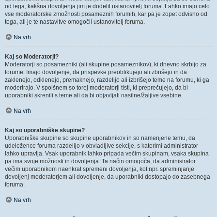
od tega, kakšna dovoljenja jim je dodelil ustanovitelj foruma. Lahko imajo celo
vse moderatorske zmožnosti posameznih forumih, kar pa je zopet odvisno od
tega, ali je te nastavitve omogočil ustanovitelj foruma.
Na vrh
Kaj so Moderatorji?
Moderatorji so posamezniki (ali skupine posameznikov), ki dnevno skrbijo za
forume. Imajo dovoljenje, da prispevke preoblikujejo ali zbrišejo in da
zaklenejo, odklenejo, premaknejo, razdelijo ali izbrišejo teme na forumu, ki ga
moderirajo. V spolšnem so torej moderatorji tisti, ki preprečujejo, da bi
uporabniki skrenili s teme ali da bi objavljali nasilne/žaljive vsebine.
Na vrh
Kaj so uporabniške skupine?
Uporabniške skupine so skupine uporabnikov in so namenjene temu, da
udeležence foruma razdelijo v obvladljive sekcije, s katerimi administrator
lahko upravlja. Vsak uporabnik lahko pripada večim skupinam, vsaka skupina
pa ima svoje možnosti in dovoljenja. Ta način omogoča, da administrator
večim uporabnikom naenkrat spremeni dovoljenja, kot npr. spreminjanje
dovoljenj moderatorjem ali dovoljenje, da uporabniki dostopajo do zasebnega
foruma.
Na vrh