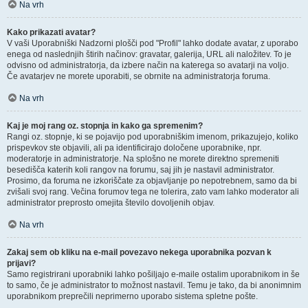
Na vrh
Kako prikazati avatar?
V vaši Uporabniški Nadzorni plošči pod "Profil" lahko dodate avatar, z uporabo
enega od naslednjih štirih načinov: gravatar, galerija, URL ali naložitev. To je
odvisno od administratorja, da izbere način na katerega so avatarji na voljo.
Če avatarjev ne morete uporabiti, se obrnite na administratorja foruma.
Na vrh
Kaj je moj rang oz. stopnja in kako ga spremenim?
Rangi oz. stopnje, ki se pojavijo pod uporabniškim imenom, prikazujejo, koliko
prispevkov ste objavili, ali pa identificirajo določene uporabnike, npr.
moderatorje in administratorje. Na splošno ne morete direktno spremeniti
besedišča katerih koli rangov na forumu, saj jih je nastavil administrator.
Prosimo, da foruma ne izkoriščate za objavljanje po nepotrebnem, samo da bi
zvišali svoj rang. Večina forumov tega ne tolerira, zato vam lahko moderator ali
administrator preprosto omejita število dovoljenih objav.
Na vrh
Zakaj sem ob kliku na e-mail povezavo nekega uporabnika pozvan k
prijavi?
Samo registrirani uporabniki lahko pošiljajo e-maile ostalim uporabnikom in še
to samo, če je administrator to možnost nastavil. Temu je tako, da bi anonimnim
uporabnikom preprečili neprimerno uporabo sistema spletne pošte.