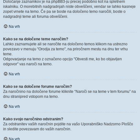
Določanje zaznamkov je na phpBB3-ju precej podobno kot na spletnem
iskalniku. O morebitnih nadgradnjah niste obveščeni, vendar se lahko kasneje
zopet vrnete na temo. Če pa se boste na določeno temo naročili, boste o
nadgradnji teme ali foruma obveščeni.
Na vrh
Kako se na določene teme naročim?
Lahko zaznamujete ali se naročite na določeno temos klikom na ustrezno
povezavo v menuju "Orodja za temo", na priročnem mestu na dnu ter vrhu
teme.
Odgovarjanje na temo z označeno opcijo "Obvesti me, ko bo objavljen
odgovor" vas naroči na temo.
Na vrh
Kako se na določene forume naročim?
Za naročnino na določene forume kliknite “Naroči se na teme v tem forumu” na
dnu stranipred vstopom na temo.
Na vrh
Kako svojo naročnino odstranim?
Za odstranitev vaših naročnin pojdite na vašo Uporabniško Nadzorno Ploščo
in sledite povezavam do vaših naročnin.
Na vrh