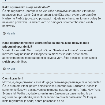
Kako spremenim svoje nastavitve?
Če ste registriran uporabnik, so vse vaše nastavitve shranjene v forumovi
podatkovni bazi. Če jih želite spremeniti, obiščite stran svoje Uporabniške
Nadzorne Plošče (povezavo ponavadi najdete na vrhu strani foruma poleg še
nekaterih povezav). Ta sistem vam bo omogočil spremembo vseh vaših
nastavitev.
Na vrh
Kako odstranim vidnost uporabniškega imena, ki se pojavlja med
prisotnimi uporabniki?
V vaši Uporabniški Nadzorni plošči pod "Nastavitve foruma" boste našli
možnost
Skrij prisotnost
. Omogočite to možnost in vidni boste samo
administratorjem, moderatorjem in seveda vam. Šteti boste kot eden izmed
skritih uporabnikov.
Na vrh
Čas ni pravilen!
Možno je, da je prikazan čas iz drugega časovnega pasu in je zato nepravilen.
Če je problem v tem, potem obiščite vašo Uporabniško Nadzorno Ploščo in
spremenite časovni pas na vam ustreznega, npr. na London, Pariz, New York,
Sydney itd. Vedite pa, da je spreminjanje časovnega pasu možno le za
registrirane uporabnike, kakor tudi za večino ostalih nastavitev. Če torej še
niste registrirani, je sedaj dobra priložnost, da se.