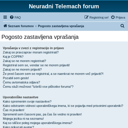
Neuradni Telemach forum
FAQ
Registriraj se!
Prijava
I
Seznam forumov
Pogosto zastavljena vprašanja
s
Pogosto zastavljena vprašanja
k
a
Vprašanja v zvezi z registracijo in prijavo
Zakaj se pravzaprav moram registrirati?
n
Kaj je COPPA?
j
Zakaj se ne morem registrirati?
Registriral sem se, vendar se ne morem prijaviti!
e
Zakaj se ne morem prijaviti?
Že pred časom sem se registriral, a se naenkrat ne morem več prijaviti?!
Pozabil sem geslo!
Čemu avtomatska odjava?
Čemu služi možnost "Izbriši vse piškotke foruma"?
Uporabniške nastavitve
Kako spremenim svoje nastavitve?
Kako odstranim vidnost uporabniškega imena, ki se pojavlja med prisotnimi uporabniki?
Čas ni pravilen!
Spremenil sem časovni pas, pa čas še vedno ni pravilen!
Mojega jezika ni na seznamu!
Kaj so sličice poleg mojega uporabniškega imena?
Kako prikazati avatar?