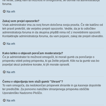
ne veste, zakaj vam ta možnost ni omogočena, se obrnite na administratorja
foruma.
Na vrh
Zakaj sem prejel opozorilo?
Vsak administrator ima za svoj forum določena svoja pravila. Če ste kakšno od
teh pravil prekršili, ste verjetno prejeli opozorilo. Vedite, da je to odločitev
administratorja foruma in da skupina phpBB nima nič z morebitnimi opozorili.
Kontaktirajte administratorja foruma, da vam pojasni, zakaj ste prejeli obvestilo.
Na vrh
Kako lahko o objavah poročam moderatorju?
Če je administrator to možnost omogočil, bi morali gumb za poročanje o
prispevku videti poleg prispevka, ki ga želite prijaviti. Klik na ta gumb vas bo
popeljal skozi potrebne korake, ki jih morate opraviti.
Na vrh
Čemu v objavljanju tem služi gumb "Shrani"?
To vam omogoča, da nedokončan prispevek shranite in ga kasneje dopolnite
ter predložite. Za ponovno naložitev shranjenega prispevka obiščite
Uporabniško Nadzorno Ploščo.
Na vrh