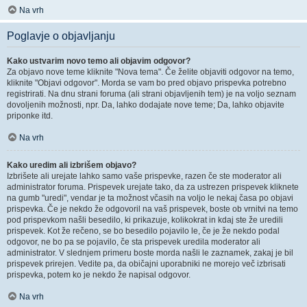
Na vrh
Poglavje o objavljanju
Kako ustvarim novo temo ali objavim odgovor?
Za objavo nove teme kliknite "Nova tema". Če želite objaviti odgovor na temo,
kliknite "Objavi odgovor". Morda se vam bo pred objavo prispevka potrebno
registrirati. Na dnu strani foruma (ali strani objavljenih tem) je na voljo seznam
dovoljenih možnosti, npr. Da, lahko dodajate nove teme; Da, lahko objavite
priponke itd.
Na vrh
Kako uredim ali izbrišem objavo?
Izbrišete ali urejate lahko samo vaše prispevke, razen če ste moderator ali
administrator foruma. Prispevek urejate tako, da za ustrezen prispevek kliknete
na gumb "uredi", vendar je ta možnost včasih na voljo le nekaj časa po objavi
prispevka. Če je nekdo že odgovoril na vaš prispevek, boste ob vrnitvi na temo
pod prispevkom našli besedilo, ki prikazuje, kolikokrat in kdaj ste že uredili
prispevek. Kot že rečeno, se bo besedilo pojavilo le, če je že nekdo podal
odgovor, ne bo pa se pojavilo, če sta prispevek uredila moderator ali
administrator. V slednjem primeru boste morda našli le zaznamek, zakaj je bil
prispevek prirejen. Vedite pa, da običajni uporabniki ne morejo več izbrisati
prispevka, potem ko je nekdo že napisal odgovor.
Na vrh