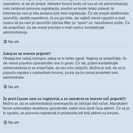
navodilom, ki ste jih prejeli. Nekateri forumi bodo od vas ali od administratorja
celo zahtevali ponovno registracijo, predno se boste lahko prijavili; ta
informacija vam je bila podana tudi med registracijo. Če ste prejeli elektronsko
sporočilo, sledite navodilom, če pa ga niste, ste najbrž vnesli napačni e-mail
naslov ali pa vam je sporočilo izbrisal filter za "spam" oz. nezaželeno pošto. Če
ste prepričani, da ste vnesli pravilen e-mail naslov, kontaktirajte
administratorja.
Na vrh
Zakaj se ne morem prijaviti?
Obstaja kar nekaj razlogov, zakaj se to lahko zgodi. Najprej se prepričajte, če
ste vnesli pravilno uporabniško ime in geslo. Če ste, potem kontaktirajte
administratorja in se prepričajte, da vas niso izključili. Možno je tudi, da se je
pojavila napaka v nastavitvah foruma, za kar pa bo moral poskrbeti sam
administrator.
Na vrh
Že pred časom sem se registriral, a se naenkrat ne morem več prijaviti?!
Možno je, da so administratorji onemogočili ali izbrisali Vaš račun. Marsikateri
forum avtomatsko deaktivira uporabnike, kateri niso dosti časa aktivni. Če se je
to zgodilo, se ponovno registrirati in poizkusite biti bolj aktivni na forumu.
Na vrh