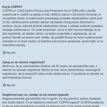
Kaj je COPPA?
COPPA oz. Child Online Privacy and Protection Act of 1998 (Akt o otroški
zasebnosti in zaščiti na spletu iz leta 1998) je zakon v Združenih Državah, ki
od spletnih strani, ki potencialno posedujejo podatke mladostnikov starih pod
13 let, zahteva pisno potrdilo staršev ali kakšen drug pravni dokument z
vsebino, da se zakoniti skrbnik mladostnika strinja z oddajo osebnih podatkov
svojega oskrbovanca. Če niste prepričani, ali se to tiče vas kot nekoga, ki se
želi registrirati, ali spletne strani, na kateri poskušate z registracijo, se za
pomoč obrnite na pravni svet. Vedite, da phpBB Group ne more nuditi pravnih
nasvetov in ni pravi naslov za kakršna koli pravna vprašanja, razen tistih, ki so
navedena spodaj..
Na vrh
Zakaj se ne morem registrirati?
Možno je, da je administrator blokiral vaš IP naslov ali uporabniško ime, s
katerim se skušate registrirati. Možno je tudi, da je administrator onemogočil
registracijo, da bi preprečil vstop novih obiskovalcev. Z vprašanji se obrnite na
administratorja foruma.
Na vrh
Registriral sem se, vendar se ne morem prijaviti!
Najprej preverite uporabniško ime in geslo. Če sta pravilna, potem obstajata
dve možni težavi. Če je vključena možnost "COPPA support" (COPPA podpora)
in ste se med registracijo označili za starega pod 13 let, boste morali slediti