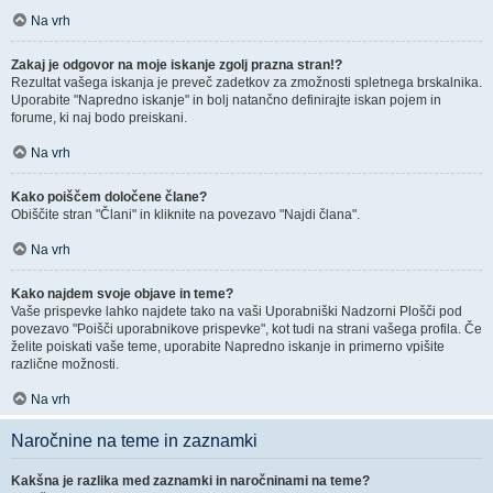
Na vrh
Zakaj je odgovor na moje iskanje zgolj prazna stran!?
Rezultat vašega iskanja je preveč zadetkov za zmožnosti spletnega brskalnika.
Uporabite "Napredno iskanje" in bolj natančno definirajte iskan pojem in
forume, ki naj bodo preiskani.
Na vrh
Kako poiščem določene člane?
Obiščite stran "Člani" in kliknite na povezavo "Najdi člana".
Na vrh
Kako najdem svoje objave in teme?
Vaše prispevke lahko najdete tako na vaši Uporabniški Nadzorni Plošči pod
povezavo "Poišči uporabnikove prispevke", kot tudi na strani vašega profila. Če
želite poiskati vaše teme, uporabite Napredno iskanje in primerno vpišite
različne možnosti.
Na vrh
Naročnine na teme in zaznamki
Kakšna je razlika med zaznamki in naročninami na teme?