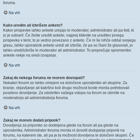
foruma.
Na vrh
Kako uredim ali izbrišem anketo?
Kakor prispevke lahko ankete urejajo le moderator, administrator ali pa tisti, ki
jo je ustvaril. Če želite urediti anketo, najprej kliknite na ureditev prvega
prispevka v temi; to je vedno povezano z anketo. Če ni še nihče oddal svojega
glasu, lahko uporabnik anketo uredi ali izbriše, če pa so člani že glasovali, jo
lahko uredi/izbriše le moderator ali administrator. To preprečuje spremembo
ankete nekje na sredi izvajanja.
Na vrh
Zakaj do nekega foruma ne morem dostopati?
Nekateri forumi so lahko omejeni na določene uporabnike ali skupine. Za
branje, objavljanje ali kakršno koli drugo možnost boste morda potrebovali
posebno dovoljenje. Za odobritev vašega vstopa na forum se obrnite na
moderatorja ali administratorja foruma.
Na vrh
Zakaj ne morem dodati priponk?
Dovoljenja za priponke so dodeljena glede na forum ali pa glede na
uporabnika. Administrator foruma morda ni dovolil dodajanje priponk na
forumu, na katerem ste, ali pa je ta možnost dovoljena le določeni skupini. Če