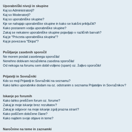
Uporabniški nivoji in skupine
Kaj so Administratorji?
Kaj so Moderatorji?
Kaj so uporabniške skupine?
Kje se nahajajo uporabniške skupine in kako se kakšni priključiti?
Kako postanem vodja uporabniške skupine?
Zakaj se nekatere uporabniške skupine pojavljajo v različnih barvah?
Kaj je "Privzeta uporabniška skupina"?
Kaj je povezava "Ekipa"?
Pošiljanje zasebnih sporočil
Ne morem poslati zasebnega sporočila!
Nenehno dobivam nezaželena zasebna sporočila!
Od nekoga na forumu sem dobil vsiljeno (spam) oz. žaljivo sporočilo!
Prijatelji in Sovražniki
Kdo so moji Prijatelji in Sovražniki na seznamu?
Kako lahko uporabnike dodam na oz. odstranim s seznama Prijateljev in Sovražnikov?
Iskanje po forumih
Kako lahko preiščem forum oz. forume?
Zakaj je moje iskanje brez rezultatov?
Zakaj je odgovor na moje iskanje zgolj prazna stran!?
Kako poiščem določene člane?
Kako najdem svoje objave in teme?
Naročnine na teme in zaznamki