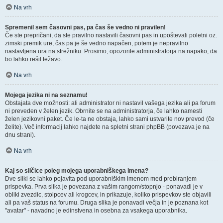
Na vrh
Spremenil sem časovni pas, pa čas še vedno ni pravilen!
Če ste prepričani, da ste pravilno nastavili časovni pas in upoštevali poletni oz.
zimski premik ure, čas pa je še vedno napačen, potem je nepravilno
nastavljena ura na strežniku. Prosimo, opozorite administratorja na napako, da
bo lahko rešil težavo.
Na vrh
Mojega jezika ni na seznamu!
Obstajata dve možnosti: ali administrator ni nastavil vašega jezika ali pa forum
ni preveden v želen jezik. Obrnite se na administratorja, če lahko namesti
želen jezikovni paket. Če le-ta ne obstaja, lahko sami ustvarite nov prevod (če
želite). Več informacij lahko najdete na spletni strani phpBB (povezava je na
dnu strani).
Na vrh
Kaj so sličice poleg mojega uporabniškega imena?
Dve sliki se lahko pojavita pod uporabniškim imenom med prebiranjem
prispevka. Prva slika je povezana z vašim rangom/stopnjo - ponavadi je v
obliki zvezdic, stolpcev ali krogcev, in prikazuje, koliko prispevkov ste objavili
ali pa vaš status na forumu. Druga slika je ponavadi večja in je poznana kot
"avatar" - navadno je edinstvena in osebna za vsakega uporabnika.