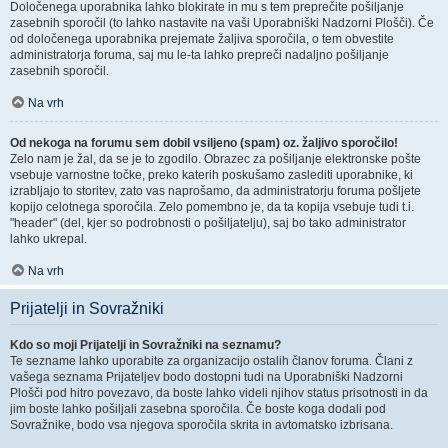
Določenega uporabnika lahko blokirate in mu s tem preprečite pošiljanje
zasebnih sporočil (to lahko nastavite na vaši Uporabniški Nadzorni Plošči). Če
od določenega uporabnika prejemate žaljiva sporočila, o tem obvestite
administratorja foruma, saj mu le-ta lahko prepreči nadaljno pošiljanje
zasebnih sporočil.
Na vrh
Od nekoga na forumu sem dobil vsiljeno (spam) oz. žaljivo sporočilo!
Zelo nam je žal, da se je to zgodilo. Obrazec za pošiljanje elektronske pošte
vsebuje varnostne točke, preko katerih poskušamo zaslediti uporabnike, ki
izrabljajo to storitev, zato vas naprošamo, da administratorju foruma pošljete
kopijo celotnega sporočila. Zelo pomembno je, da ta kopija vsebuje tudi t.i.
"header" (del, kjer so podrobnosti o pošiljatelju), saj bo tako administrator
lahko ukrepal.
Na vrh
Prijatelji in Sovražniki
Kdo so moji Prijatelji in Sovražniki na seznamu?
Te sezname lahko uporabite za organizacijo ostalih članov foruma. Člani z
vašega seznama Prijateljev bodo dostopni tudi na Uporabniški Nadzorni
Plošči pod hitro povezavo, da boste lahko videli njihov status prisotnosti in da
jim boste lahko pošiljali zasebna sporočila. Če boste koga dodali pod
Sovražnike, bodo vsa njegova sporočila skrita in avtomatsko izbrisana.