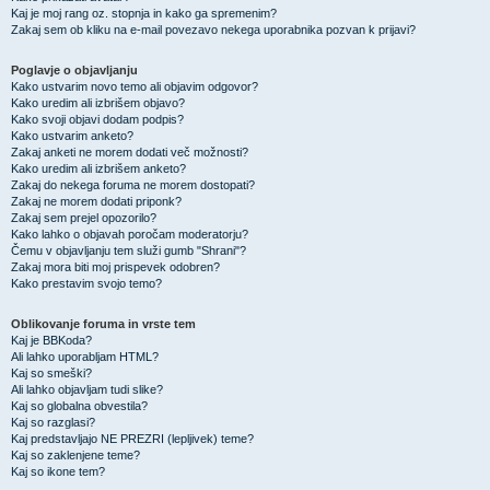
Kaj je moj rang oz. stopnja in kako ga spremenim?
Zakaj sem ob kliku na e-mail povezavo nekega uporabnika pozvan k prijavi?
Poglavje o objavljanju
Kako ustvarim novo temo ali objavim odgovor?
Kako uredim ali izbrišem objavo?
Kako svoji objavi dodam podpis?
Kako ustvarim anketo?
Zakaj anketi ne morem dodati več možnosti?
Kako uredim ali izbrišem anketo?
Zakaj do nekega foruma ne morem dostopati?
Zakaj ne morem dodati priponk?
Zakaj sem prejel opozorilo?
Kako lahko o objavah poročam moderatorju?
Čemu v objavljanju tem služi gumb "Shrani"?
Zakaj mora biti moj prispevek odobren?
Kako prestavim svojo temo?
Oblikovanje foruma in vrste tem
Kaj je BBKoda?
Ali lahko uporabljam HTML?
Kaj so smeški?
Ali lahko objavljam tudi slike?
Kaj so globalna obvestila?
Kaj so razglasi?
Kaj predstavljajo NE PREZRI (lepljivek) teme?
Kaj so zaklenjene teme?
Kaj so ikone tem?