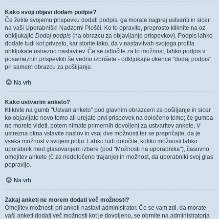
Kako svoji objavi dodam podpis?
Če želite svojemu prispevku dodati podpis, ga morate najprej ustvariti in sicer
na vaši Uporabniški Nadzorni Plošči. Ko to opravite, preprosto kliknite na oz.
obkljukajte
Dodaj podpis
(na obrazcu za objavljanje prispevkov). Podpis lahko
dodate tudi kot privzeto, kar storite tako, da v nastavitvah svojega profila
obkljukate ustrezno nastavitev. Če se odločite za to možnost, lahko podpis v
posameznih prispevkih še vedno izbrišete - odkljukajte okence "dodaj podpis"
pri samem obrazcu za pošiljanje.
Na vrh
Kako ustvarim anketo?
Kliknite na gumb "Ustvari anketo" pod glavnim obrazcem za pošiljanje in sicer
ko objavljate novo temo ali urejate prvi prispevek na določeno temo; če gumba
ne morete videti, potem nimate primernih dovoljenj za ustvaritev ankete. V
ustrezna okna vstavite naslov in vsaj dve možnosti ter se prepričajte, da je
vsaka možnost v svojem polju. Lahko tudi določite, koliko možnosti lahko
uporabnik med glasovanjem izbere (pod "Možnosti na uporabnika"), časovno
omejitev ankete (0 za nedoločeno trajanje) in možnost, da uporabniki svoj glas
popravijo.
Na vrh
Zakaj anketi ne morem dodati več možnosti?
Omejitev možnosti pri anketi nastavi administrator. Če se vam zdi, da morate
vaši anketi dodati več možnosti kot je dovoljeno, se obrnite na administratorja