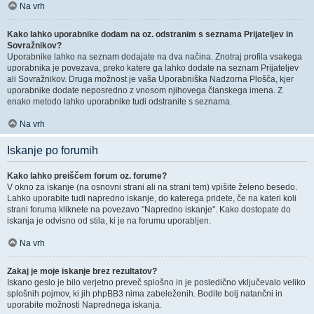
Na vrh
Kako lahko uporabnike dodam na oz. odstranim s seznama Prijateljev in
Sovražnikov?
Uporabnike lahko na seznam dodajate na dva načina. Znotraj profila vsakega
uporabnika je povezava, preko katere ga lahko dodate na seznam Prijateljev
ali Sovražnikov. Druga možnost je vaša Uporabniška Nadzorna Plošča, kjer
uporabnike dodate neposredno z vnosom njihovega članskega imena. Z
enako metodo lahko uporabnike tudi odstranite s seznama.
Na vrh
Iskanje po forumih
Kako lahko preiščem forum oz. forume?
V okno za iskanje (na osnovni strani ali na strani tem) vpišite želeno besedo.
Lahko uporabite tudi napredno iskanje, do katerega pridete, če na kateri koli
strani foruma kliknete na povezavo "Napredno iskanje". Kako dostopate do
iskanja je odvisno od stila, ki je na forumu uporabljen.
Na vrh
Zakaj je moje iskanje brez rezultatov?
Iskano geslo je bilo verjetno preveč splošno in je posledično vključevalo veliko
splošnih pojmov, ki jih phpBB3 nima zabeleženih. Bodite bolj natančni in
uporabite možnosti Naprednega iskanja.