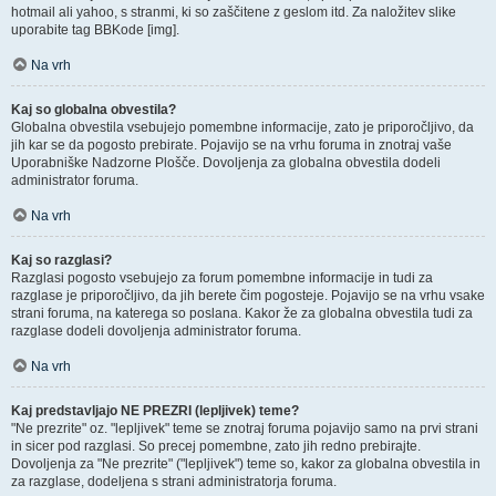
hotmail ali yahoo, s stranmi, ki so zaščitene z geslom itd. Za naložitev slike
uporabite tag BBKode [img].
Na vrh
Kaj so globalna obvestila?
Globalna obvestila vsebujejo pomembne informacije, zato je priporočljivo, da
jih kar se da pogosto prebirate. Pojavijo se na vrhu foruma in znotraj vaše
Uporabniške Nadzorne Plošče. Dovoljenja za globalna obvestila dodeli
administrator foruma.
Na vrh
Kaj so razglasi?
Razglasi pogosto vsebujejo za forum pomembne informacije in tudi za
razglase je priporočljivo, da jih berete čim pogosteje. Pojavijo se na vrhu vsake
strani foruma, na katerega so poslana. Kakor že za globalna obvestila tudi za
razglase dodeli dovoljenja administrator foruma.
Na vrh
Kaj predstavljajo NE PREZRI (lepljivek) teme?
"Ne prezrite" oz. "lepljivek" teme se znotraj foruma pojavijo samo na prvi strani
in sicer pod razglasi. So precej pomembne, zato jih redno prebirajte.
Dovoljenja za "Ne prezrite" ("lepljivek") teme so, kakor za globalna obvestila in
za razglase, dodeljena s strani administratorja foruma.