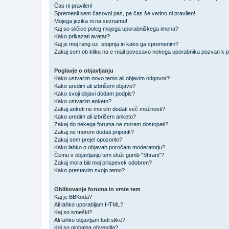
Čas ni pravilen!
Spremenil sem časovni pas, pa čas še vedno ni pravilen!
Mojega jezika ni na seznamu!
Kaj so sličice poleg mojega uporabniškega imena?
Kako prikazati avatar?
Kaj je moj rang oz. stopnja in kako ga spremenim?
Zakaj sem ob kliku na e-mail povezavo nekega uporabnika pozvan k pr
Poglavje o objavljanju
Kako ustvarim novo temo ali objavim odgovor?
Kako uredim ali izbrišem objavo?
Kako svoji objavi dodam podpis?
Kako ustvarim anketo?
Zakaj anketi ne morem dodati več možnosti?
Kako uredim ali izbrišem anketo?
Zakaj do nekega foruma ne morem dostopati?
Zakaj ne morem dodati priponk?
Zakaj sem prejel opozorilo?
Kako lahko o objavah poročam moderatorju?
Čemu v objavljanju tem služi gumb "Shrani"?
Zakaj mora biti moj prispevek odobren?
Kako prestavim svojo temo?
Oblikovanje foruma in vrste tem
Kaj je BBKoda?
Ali lahko uporabljam HTML?
Kaj so smeški?
Ali lahko objavljam tudi slike?
Kaj so globalna obvestila?