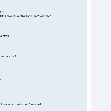
amu?
nim s seznama Prijateljev in Sovražnikov?
na stran!?
nami na teme?
u?
vnih zadev v zvezi s tem forumom?