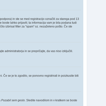
odpora) in ste se med registracijo označili za starega pod 13
e boste lahko prijavili; ta informacija vam je bila podana tudi
čilo izbrisal filter za "spam" oz. nezaželeno pošto. Če ste
e administratorja in se prepričajte, da vas niso izključili.
 Če se je to zgodilo, se ponovno registrirati in poizkusite biti
a
Pozabil sem geslo
. Sledite navodilom in v kratkem se boste