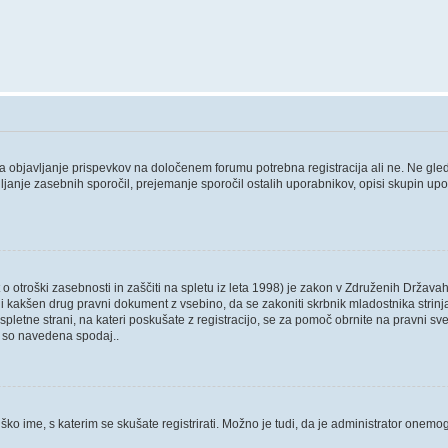
 za objavljanje prispevkov na določenem forumu potrebna registracija ali ne. Ne gl
ošiljanje zasebnih sporočil, prejemanje sporočil ostalih uporabnikov, opisi skupin up
 otroški zasebnosti in zaščiti na spletu iz leta 1998) je zakon v Združenih Državah
 ali kakšen drug pravni dokument z vsebino, da se zakoniti skrbnik mladostnika str
, ali spletne strani, na kateri poskušate z registracijo, se za pomoč obrnite na pravn
ki so navedena spodaj..
ško ime, s katerim se skušate registrirati. Možno je tudi, da je administrator onemogo