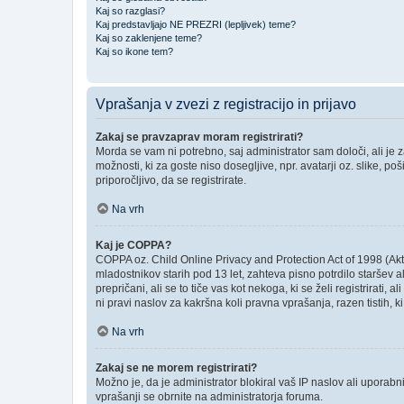
Kaj so razglasi?
Kaj predstavljajo NE PREZRI (lepljivek) teme?
Kaj so zaklenjene teme?
Kaj so ikone tem?
Vprašanja v zvezi z registracijo in prijavo
Zakaj se pravzaprav moram registrirati?
Morda se vam ni potrebno, saj administrator sam določi, ali je
možnosti, ki za goste niso dosegljive, npr. avatarji oz. slike, p
priporočljivo, da se registrirate.
Na vrh
Kaj je COPPA?
COPPA oz. Child Online Privacy and Protection Act of 1998 (Akt o
mladostnikov starih pod 13 let, zahteva pisno potrdilo staršev
prepričani, ali se to tiče vas kot nekoga, ki se želi registrirati
ni pravi naslov za kakršna koli pravna vprašanja, razen tistih, 
Na vrh
Zakaj se ne morem registrirati?
Možno je, da je administrator blokiral vaš IP naslov ali uporabni
vprašanji se obrnite na administratorja foruma.