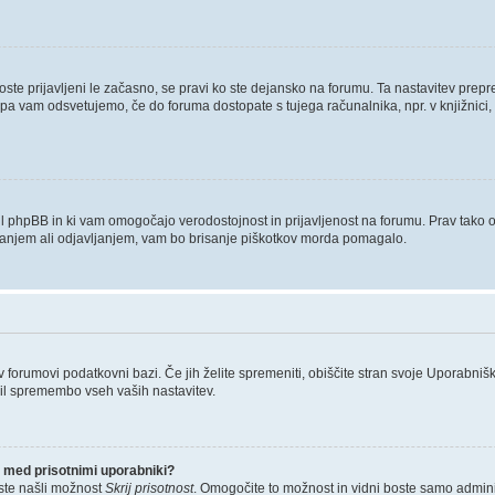
boste prijavljeni le začasno, se pravi ko ste dejansko na forumu. Ta nastavitev prep
 pa vam odsvetujemo, če do foruma dostopate s tujega računalnika, npr. v knjižnici, 
tvaril phpBB in ki vam omogočajo verodostojnost in prijavljenost na forumu. Prav tako
ljanjem ali odjavljanjem, vam bo brisanje piškotkov morda pomagalo.
 v forumovi podatkovni bazi. Če jih želite spremeniti, obiščite stran svoje Uporab
il spremembo vseh vaših nastavitev.
 med prisotnimi uporabniki?
ste našli možnost
Skrij prisotnost
. Omogočite to možnost in vidni boste samo admini