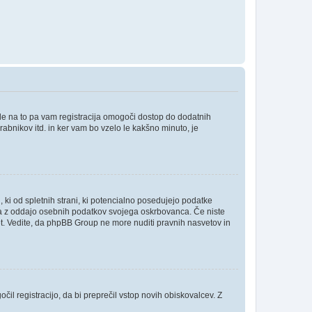
ede na to pa vam registracija omogoči dostop do dodatnih
orabnikov itd. in ker vam bo vzelo le kakšno minuto, je
, ki od spletnih strani, ki potencialno posedujejo podatke
inja z oddajo osebnih podatkov svojega oskrbovanca. Če niste
i svet. Vedite, da phpBB Group ne more nuditi pravnih nasvetov in
čil registracijo, da bi preprečil vstop novih obiskovalcev. Z