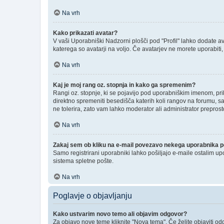
Na vrh
Kako prikazati avatar?
V vaši Uporabniški Nadzorni plošči pod "Profil" lahko dodate ava
katerega so avatarji na voljo. Če avatarjev ne morete uporabiti,
Na vrh
Kaj je moj rang oz. stopnja in kako ga spremenim?
Rangi oz. stopnje, ki se pojavijo pod uporabniškim imenom, prika
direktno spremeniti besedišča katerih koli rangov na forumu, sa
ne tolerira, zato vam lahko moderator ali administrator preprost
Na vrh
Zakaj sem ob kliku na e-mail povezavo nekega uporabnika po
Samo registrirani uporabniki lahko pošiljajo e-maile ostalim u
sistema spletne pošte.
Na vrh
Poglavje o objavljanju
Kako ustvarim novo temo ali objavim odgovor?
Za objavo nove teme kliknite "Nova tema". Če želite objaviti od