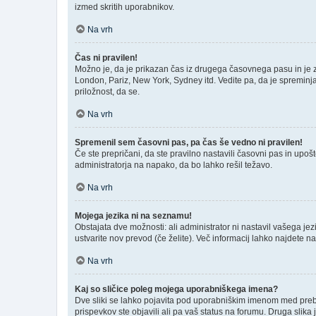
izmed skritih uporabnikov.
Na vrh
Čas ni pravilen!
Možno je, da je prikazan čas iz drugega časovnega pasu in je
London, Pariz, New York, Sydney itd. Vedite pa, da je spreminja
priložnost, da se.
Na vrh
Spremenil sem časovni pas, pa čas še vedno ni pravilen!
Če ste prepričani, da ste pravilno nastavili časovni pas in upo
administratorja na napako, da bo lahko rešil težavo.
Na vrh
Mojega jezika ni na seznamu!
Obstajata dve možnosti: ali administrator ni nastavil vašega jez
ustvarite nov prevod (če želite). Več informacij lahko najdete n
Na vrh
Kaj so sličice poleg mojega uporabniškega imena?
Dve sliki se lahko pojavita pod uporabniškim imenom med prebira
prispevkov ste objavili ali pa vaš status na forumu. Druga slik