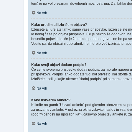
tem) je na voljo seznam dovoljenih možnosti, npr. Da, lahko dod
Na vrh
Kako uredim ali izbrišem objavo?
Izbrišete ali urejate lahko samo vaše prispevke, razen če ste m
le nekaj časa po objavi prispevka. Če je nekdo že odgovoril na v
besedilo pojavilo le, če je že nekdo podal odgovor, ne bo pa se
Vedite pa, da običajni uporabniki ne morejo več izbrisati prisp
Na vrh
Kako svoji objavi dodam podpis?
Če želite svojemu prispevku dodati podpis, ga morate najprej ust
prispevkov). Podpis lahko dodate tudi kot privzeto, kar storite
izbrišete - odkljukajte okence "dodaj podpis" pri samem obrazcu
Na vrh
Kako ustvarim anketo?
Kliknite na gumb "Ustvari anketo" pod glavnim obrazcem za poši
za ustvaritev ankete. V ustrezna okna vstavite naslov in vsaj d
(pod "Možnosti na uporabnika"), časovno omejitev ankete (0 za 
Na vrh