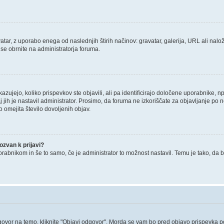
tar, z uporabo enega od naslednjih štirih načinov: gravatar, galerija, URL ali nalož
 se obrnite na administratorja foruma.
zujejo, koliko prispevkov ste objavili, ali pa identificirajo določene uporabnike, 
j jih je nastavil administrator. Prosimo, da foruma ne izkoriščate za objavljanje po
o omejita število dovoljenih objav.
zvan k prijavi?
porabnikom in še to samo, če je administrator to možnost nastavil. Temu je tako, 
govor na temo, kliknite "Objavi odgovor". Morda se vam bo pred objavo prispevka potr