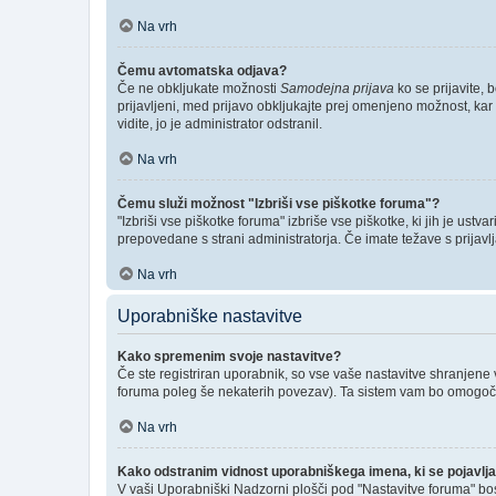
Na vrh
Čemu avtomatska odjava?
Če ne obkljukate možnosti
Samodejna prijava
ko se prijavite, 
prijavljeni, med prijavo obkljukajte prej omenjeno možnost, kar
vidite, jo je administrator odstranil.
Na vrh
Čemu služi možnost "Izbriši vse piškotke foruma"?
"Izbriši vse piškotke foruma" izbriše vse piškotke, ki jih je us
prepovedane s strani administratorja. Če imate težave s prijav
Na vrh
Uporabniške nastavitve
Kako spremenim svoje nastavitve?
Če ste registriran uporabnik, so vse vaše nastavitve shranjene
foruma poleg še nekaterih povezav). Ta sistem vam bo omogoč
Na vrh
Kako odstranim vidnost uporabniškega imena, ki se pojavlja
V vaši Uporabniški Nadzorni plošči pod "Nastavitve foruma" bo