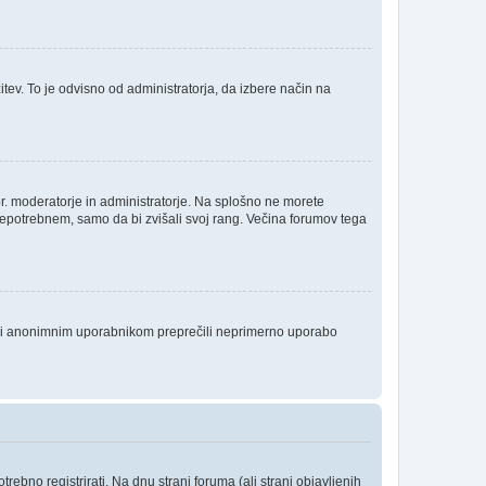
itev. To je odvisno od administratorja, da izbere način na
npr. moderatorje in administratorje. Na splošno ne morete
 nepotrebnem, samo da bi zvišali svoj rang. Večina forumov tega
da bi anonimnim uporabnikom preprečili neprimerno uporabo
ebno registrirati. Na dnu strani foruma (ali strani objavljenih