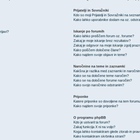
Prijatelji in Sovražniki
Kdo so moji Prijatelji in Sovražniki na sezn
Kako lahko uporabnike dodam na oz. odstra
Iskanje po forumih
ijavi?
Kako lahko preiščem forum oz. forume?
Zakaj je moje iskanje brez rezultatov?
Zakaj je odgovor na moje iskanje zgolj praz
Kako poiščem določene člane?
Kako najdem svoje objave in teme?
Naročnine na teme in zaznamki
Kakšna je razlika med zaznamki in naročni
Kako se na določene teme naročim?
Kako se na določene forume naročim?
Kako svojo naročnino odstranim?
Priponke
Katere priponke so dovoljene na tem forum
Kako najdem svoje priponke?
O programu phpBB
Kdo je ustvaril ta forum?
Zakaj funkcija X ni na voljo?
Koga lahko kontaktiram glede zlorab in pra
Kako kontaktiram skrbnika strani?