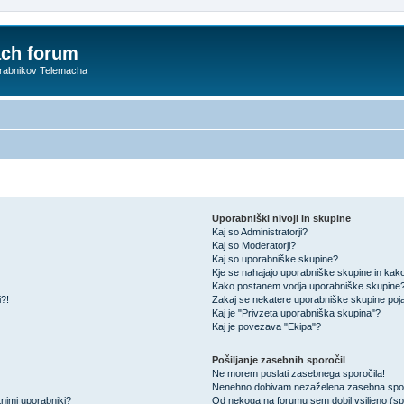
ach forum
orabnikov Telemacha
Uporabniški nivoji in skupine
Kaj so Administratorji?
Kaj so Moderatorji?
Kaj so uporabniške skupine?
Kje se nahajajo uporabniške skupine in kako 
Kako postanem vodja uporabniške skupine
i?!
Zakaj se nekatere uporabniške skupine pojav
Kaj je "Privzeta uporabniška skupina"?
Kaj je povezava "Ekipa"?
Pošiljanje zasebnih sporočil
Ne morem poslati zasebnega sporočila!
Nenehno dobivam nezaželena zasebna spor
nimi uporabniki?
Od nekoga na forumu sem dobil vsiljeno (spa