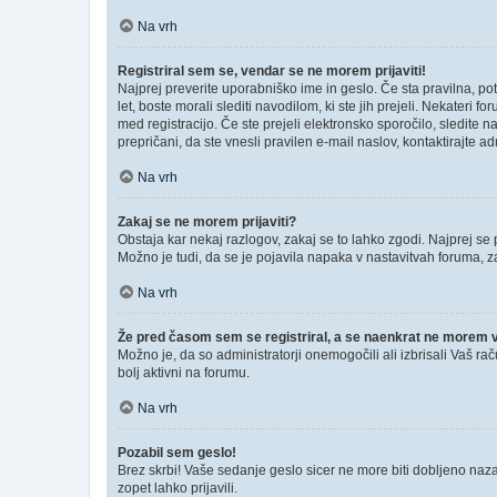
Na vrh
Registriral sem se, vendar se ne morem prijaviti!
Najprej preverite uporabniško ime in geslo. Če sta pravilna, p
let, boste morali slediti navodilom, ki ste jih prejeli. Nekateri 
med registracijo. Če ste prejeli elektronsko sporočilo, sledite n
prepričani, da ste vnesli pravilen e-mail naslov, kontaktirajte ad
Na vrh
Zakaj se ne morem prijaviti?
Obstaja kar nekaj razlogov, zakaj se to lahko zgodi. Najprej se pr
Možno je tudi, da se je pojavila napaka v nastavitvah foruma, z
Na vrh
Že pred časom sem se registriral, a se naenkrat ne morem ve
Možno je, da so administratorji onemogočili ali izbrisali Vaš rač
bolj aktivni na forumu.
Na vrh
Pozabil sem geslo!
Brez skrbi! Vaše sedanje geslo sicer ne more biti dobljeno nazaj
zopet lahko prijavili.