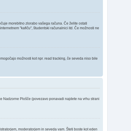
rečuje morebitno zlorabo vašega računa. Če želite ostati
internetnem "kafiču", študentski računalnici itd. Če možnosti ne
 omogočajo možnosti kot npr. read tracking, če seveda niso bile
niške Nadzorne Plošče (povezavo ponavadi najdete na vrhu strani
stratorjem, moderatorjem in seveda vam. Šteti boste kot eden