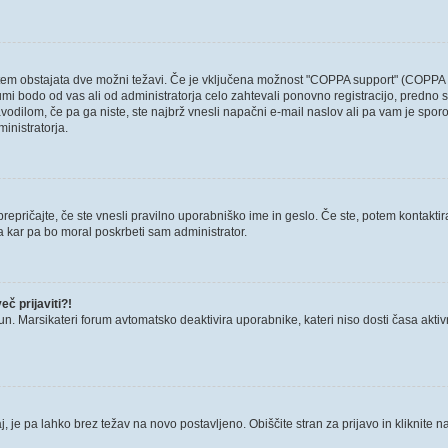
otem obstajata dve možni težavi. Če je vključena možnost "COPPA support" (COPPA p
forumi bodo od vas ali od administratorja celo zahtevali ponovno registracijo, predno s
avodilom, če pa ga niste, ste najbrž vnesli napačni e-mail naslov ali pa vam je sporo
ministratorja.
epričajte, če ste vnesli pravilno uporabniško ime in geslo. Če ste, potem kontaktirajt
a kar pa bo moral poskrbeti sam administrator.
č prijaviti?!
un. Marsikateri forum avtomatsko deaktivira uporabnike, kateri niso dosti časa aktivni.
, je pa lahko brez težav na novo postavljeno. Obiščite stran za prijavo in kliknite n