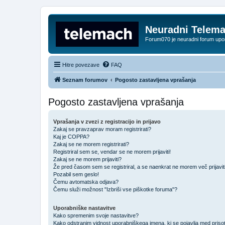
Neuradni Telem
Forum070 je neuradni forum up
Hitre povezave
FAQ
Seznam forumov
Pogosto zastavljena vprašanja
Pogosto zastavljena vprašanja
Vprašanja v zvezi z registracijo in prijavo
Zakaj se pravzaprav moram registrirati?
Kaj je COPPA?
Zakaj se ne morem registrirati?
Registriral sem se, vendar se ne morem prijaviti!
Zakaj se ne morem prijaviti?
Že pred časom sem se registriral, a se naenkrat ne morem več prijavit
Pozabil sem geslo!
Čemu avtomatska odjava?
Čemu služi možnost "Izbriši vse piškotke foruma"?
Uporabniške nastavitve
Kako spremenim svoje nastavitve?
Kako odstranim vidnost uporabniškega imena, ki se pojavlja med prisot