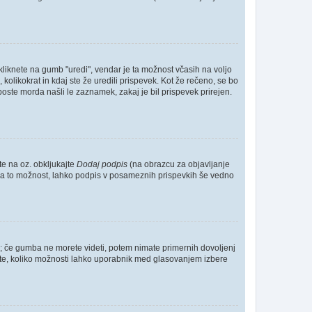
kliknete na gumb "uredi", vendar je ta možnost včasih na voljo
kolikokrat in kdaj ste že uredili prispevek. Kot že rečeno, se bo
boste morda našli le zaznamek, zakaj je bil prispevek prirejen.
te na oz. obkljukajte
Dodaj podpis
(na obrazcu za objavljanje
te za to možnost, lahko podpis v posameznih prispevkih še vedno
o; če gumba ne morete videti, potem nimate primernih dovoljenj
očite, koliko možnosti lahko uporabnik med glasovanjem izbere