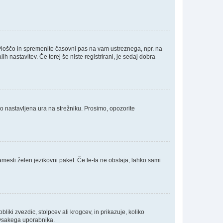
Ploščo in spremenite časovni pas na vam ustreznega, npr. na
 nastavitev. Če torej še niste registrirani, je sedaj dobra
no nastavljena ura na strežniku. Prosimo, opozorite
amesti želen jezikovni paket. Če le-ta ne obstaja, lahko sami
ki zvezdic, stolpcev ali krogcev, in prikazuje, koliko
a vsakega uporabnika.