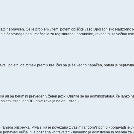
 zato nepravilen. Če je problem v tem, potem obiščite vašo Uporabniško Nadzorno 
nje časovnega pasu možno le za registrirane uporabnike, kakor tudi za večino ostalih
števali poletni oz. zimski premik ure, čas pa je še vedno napačen, potem je nepravil
ika ali pa forum ni preveden v želen jezik. Obrnite se na administratorja, če lahko n
a spletni strani phpBB (povezava je na dnu strani).
njem prispevka. Prva slika je povezana z vašim rangom/stopnjo - ponavadi je v obli
a je ponavadi večja in je poznana kot "avatar" - navadno je edinstvena in osebna z