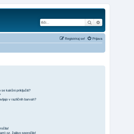
Iskanje
Napredno iskanje
Registriraj se!
Prijava
se kakšni priključiti?
?
ljajo v različnih barvah?
očila!
m) oz. žaljivo sporočilo!