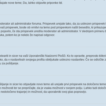
ajate nove teme; Da, lahko objavite priponke itd.
oderator ali administrator foruma. Prispevek urejate tako, da za ustrezen prispevek 
aš prispevek, boste ob vrnitvi na temo pod prispevkom našli besedilo, ki prikazuje, 
 pojavilo, če sta prispevek uredila moderator ali administrator. V slednjem primeru 
evka, potem ko je nekdo že napisal odgovor.
variti in sicer na vaši Uporabniški Nadzorni Plošči. Ko to opravite, preprosto klikni
 tako, da v nastavitvah svojega profila obkljukate ustrezno nastavitev. Če se odloči
 za pošiljanje.
ljanje in sicer ko objavljate novo temo ali urejate prvi prispevek na določeno tem
ve možnosti ter se prepričajte, da je vsaka možnost v svojem polju. Lahko tudi dol
nedoločeno trajanje) in možnost, da uporabniki svoj glas popravijo.