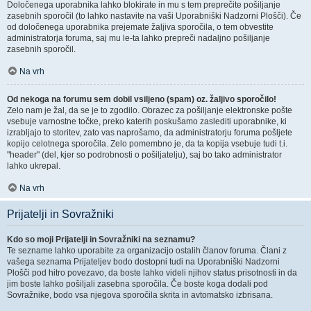
Določenega uporabnika lahko blokirate in mu s tem preprečite pošiljanje
zasebnih sporočil (to lahko nastavite na vaši Uporabniški Nadzorni Plošči). Če
od določenega uporabnika prejemate žaljiva sporočila, o tem obvestite
administratorja foruma, saj mu le-ta lahko prepreči nadaljno pošiljanje
zasebnih sporočil.
Na vrh
Od nekoga na forumu sem dobil vsiljeno (spam) oz. žaljivo sporočilo!
Zelo nam je žal, da se je to zgodilo. Obrazec za pošiljanje elektronske pošte
vsebuje varnostne točke, preko katerih poskušamo zaslediti uporabnike, ki
izrabljajo to storitev, zato vas naprošamo, da administratorju foruma pošljete
kopijo celotnega sporočila. Zelo pomembno je, da ta kopija vsebuje tudi t.i.
"header" (del, kjer so podrobnosti o pošiljatelju), saj bo tako administrator
lahko ukrepal.
Na vrh
Prijatelji in Sovražniki
Kdo so moji Prijatelji in Sovražniki na seznamu?
Te sezname lahko uporabite za organizacijo ostalih članov foruma. Člani z
vašega seznama Prijateljev bodo dostopni tudi na Uporabniški Nadzorni
Plošči pod hitro povezavo, da boste lahko videli njihov status prisotnosti in da
jim boste lahko pošiljali zasebna sporočila. Če boste koga dodali pod
Sovražnike, bodo vsa njegova sporočila skrita in avtomatsko izbrisana.