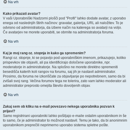
Na vrh
Kako prikazati avatar?
V vaši Uporabniški Nadzorni plošči pod "Profil" lahko dodate avatar, z uporabo
enega od naslednjih štirih načinov: gravatar, galerija, URL ali naložitev. To je
odvisno od administratorja, da izbere način na katerega so avatarji na voljo.
Če avatarjev ne morete uporabiti, se obrnite na administratorja foruma.
Na vrh
Kaj je moj rang oz. stopnja in kako ga spremenim?
Rangi oz. stopnje, ki se pojavijo pod uporabniškim imenom, prikazujejo, koliko
prispevkov ste objavili, ali pa identificirajo določene uporabnike, npr.
moderatorje in administratorje. Na splošno ne morete direktno spremeniti
besedišča katerih koli rangov na forumu, saj jih je nastavil administrator.
Prosimo, da foruma ne izkoriščate za objavljanje po nepotrebnem, samo da bi
zvišali svoj rang. Večina forumov tega ne tolerira, zato vam lahko moderator ali
administrator preprosto omejita število dovoljenih objav.
Na vrh
Zakaj sem ob kliku na e-mail povezavo nekega uporabnika pozvan k
prijavi?
Samo registrirani uporabniki lahko pošiljajo e-maile ostalim uporabnikom in še
to samo, če je administrator to možnost nastavil. Temu je tako, da bi anonimnim
uporabnikom preprečili neprimerno uporabo sistema spletne pošte.