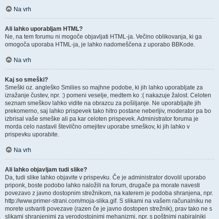
Na vrh
Ali lahko uporabljam HTML?
Ne, na tem forumu ni mogoče objavljati HTML-ja. Večino oblikovanja, ki ga
omogoča uporaba HTML-ja, je lahko nadomeščena z uporabo BBKode.
Na vrh
Kaj so smeški?
Smeški oz. angleško Smilies so majhne podobe, ki jih lahko uporabljate za
izražanje čustev, npr. :) pomeni veselje, medtem ko :( nakazuje žalost. Celoten
seznam smeškov lahko vidite na obrazcu za pošiljanje. Ne uporabljajte jih
prekomerno, saj lahko prispevek tako hitro postane neberljiv, moderator pa bo
izbrisal vaše smeške ali pa kar celoten prispevek. Administrator foruma je
morda celo nastavil številčno omejitev uporabe smeškov, ki jih lahko v
prispevku uporabite.
Na vrh
Ali lahko objavljam tudi slike?
Da, tudi slike lahko objavite v prispevku. Če je administrator dovolil uporabo
priponk, boste podobo lahko naložili na forum, drugače pa morate navesti
povezavo z javno dostopnim strežnikom, na katerem je podoba shranjena, npr.
http://www.primer-strani.com/moja-slika.gif. S slikami na vašem računalniku ne
morete ustvariti povezave (razen če je javno dostopen strežnik), prav tako ne s
slikami shranjenimi za verodostojnimi mehanizmi, npr. s poštnimi nabiralniki