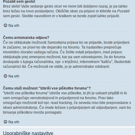
Pozabil sem geslo!
Brez skrbi! Vaše sedanje geslo sicer ne more biti dobljeno nazaj, je pa lahko
brez težav na novo postavljeno. Obiščite stran za prijavo in kliknite na
Pozabil
sem geslo
. Sledite navodilom in v kratkem se boste zopet lahko prijavili.
Na vrh
Čemu avtomatska odjava?
Če ne obkljukate možnosti
Samodejna prijava
ko se prijavite, boste prijavljeni
le začasno, se pravi ko ste dejansko na forumu. Ta nastavitev preprečuje
morebitno zlorabo vašega računa. Če želite ostati prijavljeni, med prijavo
obkljukajte prej omenjeno možnost, kar pa vam odsvetujemo, če do foruma
dostopate s tujega računalnika, npr. v knjižnici, internetnem "kafiču", študentski
računalnici itd. Če možnosti ne vidite, jo je administrator odstranil.
Na vrh
Čemu služi možnost "Izbriši vse piškotke foruma"?
"Izbriši vse piškotke foruma" izbriše vse piškotke, ki jih je ustvaril phpBB in ki
vam omogočajo verodostojnost in prijavljenost na forumu. Prav tako
omogočajo možnosti kot npr. read tracking, če seveda niso bile prepovedane s
strani administratorja. Če imate težave s prijavljanjem ali odjavljanjem, vam bo
brisanje piškotkov morda pomagalo.
Na vrh
Uporabniške nastavitve