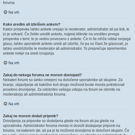
foruma.
Na vrh
Kako uredim ali izbrišem anketo?
Kakor prispevke lahko ankete urejajo le moderator, administrator ali pa tisti, ki
jo je ustvaril. Če želite urediti anketo, najprej kliknite na ureditev prvega
prispevka v temi; to je vedno povezano z anketo. Če ni še nihče oddal svojega
glasu, lahko uporabnik anketo uredi ali izbriše, če pa so člani že glasovali, jo
lahko uredi/izbriše le moderator ali administrator. To preprečuje spremembo
ankete nekje na sredi izvajanja.
Na vrh
Zakaj do nekega foruma ne morem dostopati?
Nekateri forumi so lahko omejeni na določene uporabnike ali skupine. Za
branje, objavljanje ali kakršno koli drugo možnost boste morda potrebovali
posebno dovoljenje. Za odobritev vašega vstopa na forum se obrnite na
moderatorja ali administratorja foruma.
Na vrh
Zakaj ne morem dodati priponk?
Dovoljenja za priponke so dodeljena glede na forum ali pa glede na
uporabnika. Administrator foruma morda ni dovolil dodajanje priponk na
forumu, na katerem ste, ali pa je ta možnost dovoljena le določeni skupini. Če