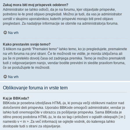
Zakaj mora biti moj prispevek odobren?
Administrator se lahko odloči, da je na forumu, kjer objavljate prispevke,
potrebno le-te pred objavo pregledati. Možno je tudi, da vas je administrator
uvrstil v skupino uporabnikov, katerih prispevki morajo biti pred objavo
pregledani. Za nadaljnje informacije se obrnite na administratorja foruma.
Na vrh
Kako prestavim svojo temo?
S klikom na gumb "Premakni temo" lahko temo, ko jo pregledujete, premaknete
na vrh foruma na prvi strani. Če te možnosti ne vidite, je morda izključena ali
pa še ni preteklo dovolj časa od zadnjega premika. Temo je možno premakniti
tudi z odgovarjanjem nanjo, vendar bodite previdni in sledite pravilom foruma,
če se poslužujete te možnosti.
Na vrh
Oblikovanje foruma in vrste tem
Kaj je BBKoda?
BBKoda je posebna izboljšava HTML-ja, ki ponuja večji oblikovni nadzor nad
določenimi deli prispevka. Uporabo BBKode omogoči administrator, vendar jo
lahko tudi onemogočite v obrazcu za pošiljanje prispevka. Sama BBKoda je
stilno precej podobna HTML-ju, le da so tag-i priloženi v oglatih oklepajih [ in ]
namesto v < in >. Za več informacij se oglejte vodnik, do katerega lahko
dostopate tudi s strani za objavljanje.