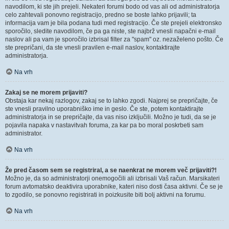
navodilom, ki ste jih prejeli. Nekateri forumi bodo od vas ali od administratorja
celo zahtevali ponovno registracijo, predno se boste lahko prijavili; ta
informacija vam je bila podana tudi med registracijo. Če ste prejeli elektronsko
sporočilo, sledite navodilom, če pa ga niste, ste najbrž vnesli napačni e-mail
naslov ali pa vam je sporočilo izbrisal filter za "spam" oz. nezaželeno pošto. Če
ste prepričani, da ste vnesli pravilen e-mail naslov, kontaktirajte
administratorja.
Na vrh
Zakaj se ne morem prijaviti?
Obstaja kar nekaj razlogov, zakaj se to lahko zgodi. Najprej se prepričajte, če
ste vnesli pravilno uporabniško ime in geslo. Če ste, potem kontaktirajte
administratorja in se prepričajte, da vas niso izključili. Možno je tudi, da se je
pojavila napaka v nastavitvah foruma, za kar pa bo moral poskrbeti sam
administrator.
Na vrh
Že pred časom sem se registriral, a se naenkrat ne morem več prijaviti?!
Možno je, da so administratorji onemogočili ali izbrisali Vaš račun. Marsikateri
forum avtomatsko deaktivira uporabnike, kateri niso dosti časa aktivni. Če se je
to zgodilo, se ponovno registrirati in poizkusite biti bolj aktivni na forumu.
Na vrh