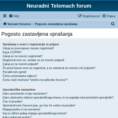
Neuradni Telemach forum
FAQ
Registriraj se!
Prijava
I
Seznam forumov
Pogosto zastavljena vprašanja
s
Pogosto zastavljena vprašanja
k
a
Vprašanja v zvezi z registracijo in prijavo
Zakaj se pravzaprav moram registrirati?
n
Kaj je COPPA?
j
Zakaj se ne morem registrirati?
Registriral sem se, vendar se ne morem prijaviti!
e
Zakaj se ne morem prijaviti?
Že pred časom sem se registriral, a se naenkrat ne morem več prijaviti?!
Pozabil sem geslo!
Čemu avtomatska odjava?
Čemu služi možnost "Izbriši vse piškotke foruma"?
Uporabniške nastavitve
Kako spremenim svoje nastavitve?
Kako odstranim vidnost uporabniškega imena, ki se pojavlja med prisotnimi uporabniki?
Čas ni pravilen!
Spremenil sem časovni pas, pa čas še vedno ni pravilen!
Mojega jezika ni na seznamu!
Kaj so sličice poleg mojega uporabniškega imena?
Kako prikazati avatar?