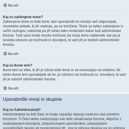
Na vrh
Kaj so zaklenjene teme?
Zaklenjene teme so tiste teme, kjer uporabniki ne morejo več odgovarjati,
morebitne ankete, ki jih vsebuje, pa so končane. Teme so lahko zaklenjene iz
večih razlogov, zaklenita pa jih lahko tako moderator kakor tudi admnistrator
foruma. Tudi sami imate morda možnost, da svojo temo zaklenete, kar pa je
seveda odvisno od možnosti in dovoljenj, ki vam jih je dodelil administrator
foruma.
Na vrh
Kaj so ikone tem?
Ikone tem so slike, ki jih je izbral avtor teme in se navezujejo na vsebino. Ali
lahko ikone tem uporabljate ali ne, je odvisno od možnosti oz. dovoljenj, ki vam
jih je odobril administrator foruma.
Na vrh
Uporabniški nivoji in skupine
Kaj so Administratorji?
Administratorji so tisti člani, ki imajo največjo stopnjo nadzora nad celotnim
forumom. Ti člani lahko nadzorujejo vse dele obratovanja foruma, vključno z
nastavljanjem dovoljenj, izključevanjem uporabnikov, ustvarjanjem
uporabniških skupin ali moderatorjev itd., vsa ta njihova dejanja pa so odvisna