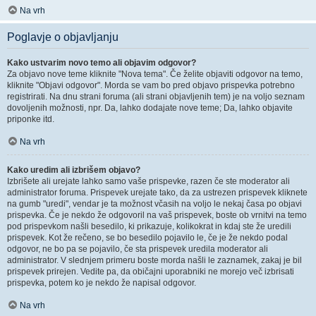
Na vrh
Poglavje o objavljanju
Kako ustvarim novo temo ali objavim odgovor?
Za objavo nove teme kliknite "Nova tema". Če želite objaviti odgovor na temo,
kliknite "Objavi odgovor". Morda se vam bo pred objavo prispevka potrebno
registrirati. Na dnu strani foruma (ali strani objavljenih tem) je na voljo seznam
dovoljenih možnosti, npr. Da, lahko dodajate nove teme; Da, lahko objavite
priponke itd.
Na vrh
Kako uredim ali izbrišem objavo?
Izbrišete ali urejate lahko samo vaše prispevke, razen če ste moderator ali
administrator foruma. Prispevek urejate tako, da za ustrezen prispevek kliknete
na gumb "uredi", vendar je ta možnost včasih na voljo le nekaj časa po objavi
prispevka. Če je nekdo že odgovoril na vaš prispevek, boste ob vrnitvi na temo
pod prispevkom našli besedilo, ki prikazuje, kolikokrat in kdaj ste že uredili
prispevek. Kot že rečeno, se bo besedilo pojavilo le, če je že nekdo podal
odgovor, ne bo pa se pojavilo, če sta prispevek uredila moderator ali
administrator. V slednjem primeru boste morda našli le zaznamek, zakaj je bil
prispevek prirejen. Vedite pa, da običajni uporabniki ne morejo več izbrisati
prispevka, potem ko je nekdo že napisal odgovor.
Na vrh