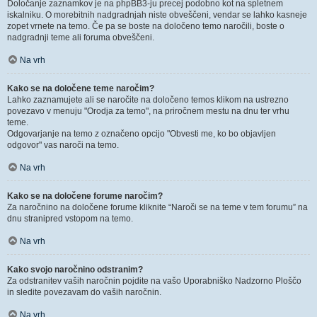
Določanje zaznamkov je na phpBB3-ju precej podobno kot na spletnem
iskalniku. O morebitnih nadgradnjah niste obveščeni, vendar se lahko kasneje
zopet vrnete na temo. Če pa se boste na določeno temo naročili, boste o
nadgradnji teme ali foruma obveščeni.
Na vrh
Kako se na določene teme naročim?
Lahko zaznamujete ali se naročite na določeno temos klikom na ustrezno
povezavo v menuju "Orodja za temo", na priročnem mestu na dnu ter vrhu
teme.
Odgovarjanje na temo z označeno opcijo "Obvesti me, ko bo objavljen
odgovor" vas naroči na temo.
Na vrh
Kako se na določene forume naročim?
Za naročnino na določene forume kliknite “Naroči se na teme v tem forumu” na
dnu stranipred vstopom na temo.
Na vrh
Kako svojo naročnino odstranim?
Za odstranitev vaših naročnin pojdite na vašo Uporabniško Nadzorno Ploščo
in sledite povezavam do vaših naročnin.
Na vrh