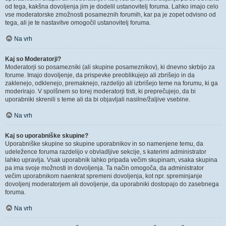
od tega, kakšna dovoljenja jim je dodelil ustanovitelj foruma. Lahko imajo celo
vse moderatorske zmožnosti posameznih forumih, kar pa je zopet odvisno od
tega, ali je te nastavitve omogočil ustanovitelj foruma.
Na vrh
Kaj so Moderatorji?
Moderatorji so posamezniki (ali skupine posameznikov), ki dnevno skrbijo za
forume. Imajo dovoljenje, da prispevke preoblikujejo ali zbrišejo in da
zaklenejo, odklenejo, premaknejo, razdelijo ali izbrišejo teme na forumu, ki ga
moderirajo. V spolšnem so torej moderatorji tisti, ki preprečujejo, da bi
uporabniki skrenili s teme ali da bi objavljali nasilne/žaljive vsebine.
Na vrh
Kaj so uporabniške skupine?
Uporabniške skupine so skupine uporabnikov in so namenjene temu, da
udeležence foruma razdelijo v obvladljive sekcije, s katerimi administrator
lahko upravlja. Vsak uporabnik lahko pripada večim skupinam, vsaka skupina
pa ima svoje možnosti in dovoljenja. Ta način omogoča, da administrator
večim uporabnikom naenkrat spremeni dovoljenja, kot npr. spreminjanje
dovoljenj moderatorjem ali dovoljenje, da uporabniki dostopajo do zasebnega
foruma.
Na vrh