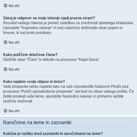
Na vrh
Zakaj je odgovor na moje iskanje zgolj prazna stran!?
Rezultat vašega iskanja je preveč zadetkov za zmožnosti spletnega brskalnika.
Uporabite "Napredno iskanje" in bolj natančno definirajte iskan pojem in
forume, ki naj bodo preiskani.
Na vrh
Kako poiščem določene člane?
Obiščite stran "Člani" in kliknite na povezavo "Najdi člana".
Na vrh
Kako najdem svoje objave in teme?
Vaše prispevke lahko najdete tako na vaši Uporabniški Nadzorni Plošči pod
povezavo "Poišči uporabnikove prispevke", kot tudi na strani vašega profila. Če
želite poiskati vaše teme, uporabite Napredno iskanje in primerno vpišite
različne možnosti.
Na vrh
Naročnine na teme in zaznamki
Kakšna je razlika med zaznamki in naročninami na teme?