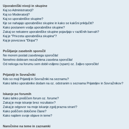
Uporabniški nivoji in skupine
Kaj so Administratorji?
Kaj so Moderatorji?
Kaj so uporabniške skupine?
Kje se nahajajo uporabniške skupine in kako se kakšni priključiti?
Kako postanem vodja uporabniške skupine?
Zakaj se nekatere uporabniške skupine pojavljajo v različnih barvah?
Kaj je "Privzeta uporabniška skupina"?
Kaj je povezava "Ekipa"?
Pošiljanje zasebnih sporočil
Ne morem poslati zasebnega sporočila!
Nenehno dobivam nezaželena zasebna sporočila!
Od nekoga na forumu sem dobil vsiljeno (spam) oz. žaljivo sporočilo!
Prijatelji in Sovražniki
Kdo so moji Prijatelji in Sovražniki na seznamu?
Kako lahko uporabnike dodam na oz. odstranim s seznama Prijateljev in Sovražnikov?
Iskanje po forumih
Kako lahko preiščem forum oz. forume?
Zakaj je moje iskanje brez rezultatov?
Zakaj je odgovor na moje iskanje zgolj prazna stran!?
Kako poiščem določene člane?
Kako najdem svoje objave in teme?
Naročnine na teme in zaznamki