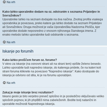
Na vrh
Kako lahko uporabnike dodam na oz. odstranim s seznama Prijateljev in
Sovražnikov?
Uporabnike lahko na seznam dodajate na dva načina. Znotraj profila vsakega
uporabnika je povezava, preko katere ga lahko dodate na seznam Prijateljev
ali Sovražnikov. Druga možnost je vaša Uporabniška Nadzorna Plošča, kjer
uporabnike dodate neposredno z vnosom njihovega članskega imena. Z
enako metodo lahko uporabnike tudi odstranite s seznama.
Na vrh
Iskanje po forumih
Kako lahko preiščem forum oz. forume?
V okno za iskanje (na osnovni strani ali na strani tem) vpišite želeno besedo.
Lahko uporabite tudi napredno iskanje, do katerega pridete, če na kateri koli
strani foruma kliknete na povezavo "Napredno iskanje". Kako dostopate do
iskanja je odvisno od stila, ki je na forumu uporabljen.
Na vrh
Zakaj je moje iskanje brez rezultatov?
Iskano geslo je bilo verjetno preveč splošno in je posledično vključevalo veliko
splošnih pojmov, ki jih phpBB3 nima zabeleženih. Bodite bolj natančni in
uporabite možnosti Naprednega iskanja.