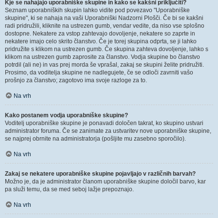
Kje se nahajajo uporabniške skupine in kako se kakšni priključiti?
Seznam uporabniških skupin lahko vidite pod povezavo "Uporabniške
skupine", ki se nahaja na vaši Uporabniški Nadzorni Plošči. Če bi se kakšni
radi pridružili, kliknite na ustrezen gumb, vendar vedite, da niso vse splošno
dostopne. Nekatere za vstop zahtevajo dovoljenje, nekatere so zaprte in
nekatere imajo celo skrito članstvo. Če je torej skupina odprta, se ji lahko
pridružite s klikom na ustrezen gumb. Če skupina zahteva dovoljenje, lahko s
klikom na ustrezen gumb zaprosite za članstvo. Vodja skupine bo članstvo
potrdil (ali ne) in vas prej morda še vprašal, zakaj se skupini želite pridružiti.
Prosimo, da voditelja skupine ne nadlegujete, če se odloči zavrniti vašo
prošnjo za članstvo; zagotovo ima svoje razloge za to.
Na vrh
Kako postanem vodja uporabniške skupine?
Voditelj uporabniške skupine je ponavadi določen takrat, ko skupino ustvari
administrator foruma. Če se zanimate za ustvaritev nove uporabniške skupine,
se najprej obrnite na administratorja (pošljite mu zasebno sporočilo).
Na vrh
Zakaj se nekatere uporabniške skupine pojavljajo v različnih barvah?
Možno je, da je administrator članom uporabniške skupine določil barvo, kar
pa služi temu, da se med seboj lažje prepoznajo.
Na vrh