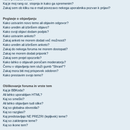
Kaj je moj rang oz. stopnja in kako ga spremenim?
Zakaj sem ob kliku na e-mail povezavo nekega uporabnika pozvan k prijavi?
Poglavje o objavljanju
Kako ustvarim novo temo ali objavim odgovor?
Kako uredim ali izbrišem objavo?
Kako svoji objavi dodam podpis?
Kako ustvarim anketo?
Zakaj anketi ne morem dodati več možnosti?
Kako uredim ali izbrišem anketo?
Zakaj do nekega foruma ne morem dostopati?
Zakaj ne morem dodati priponk?
Zakaj sem prejel opozorilo?
Kako lahko o objavah poročam moderatorju?
Čemu v objavljanju tem služi gumb "Shrani"?
Zakaj mora biti moj prispevek odobren?
Kako prestavim svojo temo?
Oblikovanje foruma in vrste tem
Kaj je BBKoda?
Ali lahko uporabljam HTML?
Kaj so smeški?
Ali lahko objavljam tudi slike?
Kaj so globalna obvestila?
Kaj so razglasi?
Kaj predstavljajo NE PREZRI (lepljivek) teme?
Kaj so zaklenjene teme?
Kaj so ikone tem?