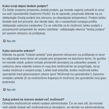
Kako svoji objavi dodam podpis?
Če želite svojemu prispevku dodati podpis, ga morate najprej ustvariti in sicer
na vaši Uporabniški Nadzorni Plošči. Ko to opravite, preprosto kliknite na oz.
obkljukajte
Dodaj podpis
(na obrazcu za objavljanje prispevkov). Podpis lahko
dodate tudi kot privzeto, kar storite tako, da v nastavitvah svojega profila
obkljukate ustrezno nastavitev. Če se odločite za to možnost, lahko podpis v
posameznih prispevkih še vedno izbrišete - odkljukajte okence "dodaj podpis"
pri samem obrazcu za pošiljanje.
Na vrh
Kako ustvarim anketo?
Kliknite na gumb "Ustvari anketo" pod glavnim obrazcem za pošiljanje in sicer
ko objavljate novo temo ali urejate prvi prispevek na določeno temo; če gumba
ne morete videti, potem nimate primernih dovoljenj za ustvaritev ankete. V
ustrezna okna vstavite naslov in vsaj dve možnosti ter se prepričajte, da je
vsaka možnost v svojem polju. Lahko tudi določite, koliko možnosti lahko
uporabnik med glasovanjem izbere (pod "Možnosti na uporabnika"), časovno
omejitev ankete (0 za nedoločeno trajanje) in možnost, da uporabniki svoj glas
popravijo.
Na vrh
Zakaj anketi ne morem dodati več možnosti?
Omejitev možnosti pri anketi nastavi administrator. Če se vam zdi, da morate
vaši anketi dodati več možnosti kot je dovoljeno, se obrnite na administratorja