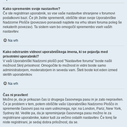
Kako spremenim svoje nastavitve?
Če ste registriran uporabnik, so vse vaše nastavitve shranjene v forumovi
podatkovni bazi. Če jih želite spremeniti, obiščite stran svoje Uporabniške
Nadzorne Plošče (povezavo ponavadi najdete na vrhu strani foruma poleg še
nekaterih povezav). Ta sistem vam bo omogočil spremembo vseh vaših
nastavitev.
Na vrh
Kako odstranim vidnost uporabniškega imena, ki se pojavlja med
prisotnimi uporabniki?
V vaši Uporabniški Nadzorni plošči pod "Nastavitve foruma" boste našli
možnost
Skrij prisotnost
. Omogočite to možnost in vidni boste samo
administratorjem, moderatorjem in seveda vam. Šteti boste kot eden izmed
skritih uporabnikov.
Na vrh
Čas ni pravilen!
Možno je, da je prikazan čas iz drugega časovnega pasu in je zato nepravilen.
Če je problem v tem, potem obiščite vašo Uporabniško Nadzorno Ploščo in
spremenite časovni pas na vam ustreznega, npr. na London, Pariz, New York,
Sydney itd. Vedite pa, da je spreminjanje časovnega pasu možno le za
registrirane uporabnike, kakor tudi za večino ostalih nastavitev. Če torej še
niste registrirani, je sedaj dobra priložnost, da se.