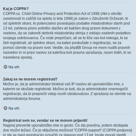
Kaj je COPPA?
COPPA oz. Child Online Privacy and Protection Act of 1998 (Akt o otroški
zasebnosti in zaščiti na spletu iz leta 1998) je zakon v Združenih Državah, ki
od spletnih strani, ki potencialno posedujejo podatke mladostnikov starih pod
13 let, zahteva pisno potrdilo staršev ali kakšen drug pravni dokument z
vsebino, da se zakoniti skrbnik mladostnika strinja z oddajo osebnih podatkov
svojega oskrbovanca. Če niste prepričani, ali se to tiče vas kot nekoga, ki se
želi registrirati, ali spletne strani, na kateri poskušate z registracijo, se za
pomoč obrnite na pravni svet. Vedite, da phpBB Group ne more nuditi pravnih
nasvetov in ni pravi naslov za kakršna koli pravna vprašanja, razen tistih, ki so
navedena spodaj..
Na vrh
Zakaj se ne morem registrirati?
Možno je, da je administrator blokiral vaš IP naslov ali uporabniško ime, s
katerim se skušate registrirati. Možno je tudi, da je administrator onemogočil
registracijo, da bi preprečil vstop novih obiskovalcev. Z vprašanji se obrnite na
administratorja foruma.
Na vrh
Registriral sem se, vendar se ne morem prijaviti!
Najprej preverite uporabniško ime in geslo. Če sta pravilna, potem obstajata
dve možni težavi. Če je vključena možnost "COPPA support" (COPPA podpora)
in ste se med registracijo označili za starega pod 13 let, boste morali slediti