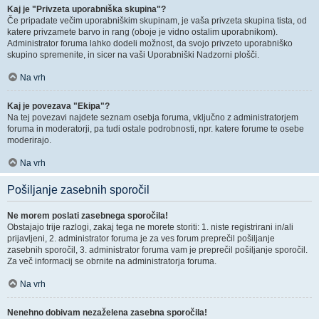
Kaj je "Privzeta uporabniška skupina"?
Če pripadate večim uporabniškim skupinam, je vaša privzeta skupina tista, od
katere privzamete barvo in rang (oboje je vidno ostalim uporabnikom).
Administrator foruma lahko dodeli možnost, da svojo privzeto uporabniško
skupino spremenite, in sicer na vaši Uporabniški Nadzorni plošči.
Na vrh
Kaj je povezava "Ekipa"?
Na tej povezavi najdete seznam osebja foruma, vključno z administratorjem
foruma in moderatorji, pa tudi ostale podrobnosti, npr. katere forume te osebe
moderirajo.
Na vrh
Pošiljanje zasebnih sporočil
Ne morem poslati zasebnega sporočila!
Obstajajo trije razlogi, zakaj tega ne morete storiti: 1. niste registrirani in/ali
prijavljeni, 2. administrator foruma je za ves forum preprečil pošiljanje
zasebnih sporočil, 3. administrator foruma vam je preprečil pošiljanje sporočil.
Za več informacij se obrnite na administratorja foruma.
Na vrh
Nenehno dobivam nezaželena zasebna sporočila!