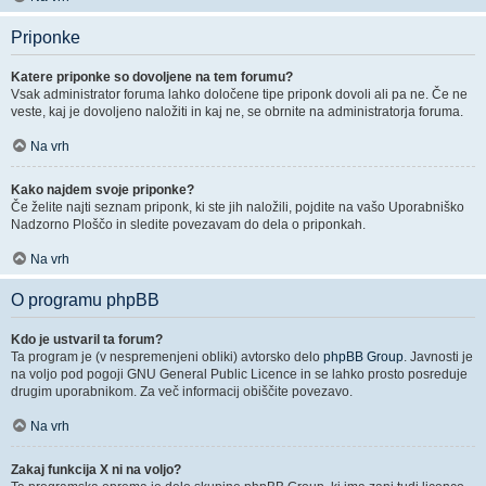
Priponke
Katere priponke so dovoljene na tem forumu?
Vsak administrator foruma lahko določene tipe priponk dovoli ali pa ne. Če ne
veste, kaj je dovoljeno naložiti in kaj ne, se obrnite na administratorja foruma.
Na vrh
Kako najdem svoje priponke?
Če želite najti seznam priponk, ki ste jih naložili, pojdite na vašo Uporabniško
Nadzorno Ploščo in sledite povezavam do dela o priponkah.
Na vrh
O programu phpBB
Kdo je ustvaril ta forum?
Ta program je (v nespremenjeni obliki) avtorsko delo
phpBB Group
. Javnosti je
na voljo pod pogoji GNU General Public Licence in se lahko prosto posreduje
drugim uporabnikom. Za več informacij obiščite povezavo.
Na vrh
Zakaj funkcija X ni na voljo?