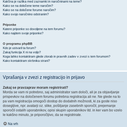
Kakšna je razlika med zaznamki in naročninami na teme?
Kako se na določene teme naročim?
Kako se na določene forume naročim?
Kako svojo naročnino odstranim?
Priponke
Katere priponke so dovoljene na tem forumu?
Kako najdem svoje priponke?
O programu phpBB
Kdo je ustvaril ta forum?
Zakaj funkcija X ni na voljo?
Koga lahko kontaktiram glede zlorab in pravnih zadev v zvezi s tem forumom?
Kako kontaktiram skrbnika strani?
Vprašanja v zvezi z registracijo in prijavo
Zakaj se pravzaprav moram registrirati?
Morda se vam ni potrebno, saj administrator sam določi, ali je za objavljanje
prispevkov na določenem forumu potrebna registracija ali ne. Ne glede na to
pa vam registracija omogoči dostop do dodatnih možnosti, ki za goste niso
dosegljive, npr. avatarji oz. slike, pošiljanje zasebnih sporočil, prejemanje
sporočil ostalih uporabnikov, opisi skupin uporabnikov itd. in ker vam bo vzelo
le kakšno minuto, je priporočljivo, da se registrirate.
Na vrh