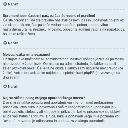
Na vrh
Spremenil sem časovni pas, pa čas še vedno ni pravilen!
Če ste prepričani, da ste pravilno nastavili časovni pas in upoštevali poletni oz.
zimski premik ure, čas pa je še vedno napačen, potem je nepravilno
nastavljena ura na strežniku. Prosimo, opozorite administratorja na napako, da
bo lahko rešil težavo.
Na vrh
Mojega jezika ni na seznamu!
Obstajata dve možnosti: ali administrator ni nastavil vašega jezika ali pa forum
ni preveden v želen jezik. Obrnite se na administratorja, če lahko namesti
želen jezikovni paket. Če le-ta ne obstaja, lahko sami ustvarite nov prevod (če
želite). Več informacij lahko najdete na spletni strani phpBB (povezava je na
dnu strani).
Na vrh
Kaj so sličice poleg mojega uporabniškega imena?
Dve sliki se lahko pojavita pod uporabniškim imenom med prebiranjem
prispevka. Prva slika je povezana z vašim rangom/stopnjo - ponavadi je v
obliki zvezdic, stolpcev ali krogcev, in prikazuje, koliko prispevkov ste objavili
ali pa vaš status na forumu. Druga slika je ponavadi večja in je poznana kot
"avatar" - navadno je edinstvena in osebna za vsakega uporabnika.