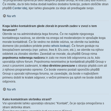
Ta programska oprema je delo skupine phpBB Group, ki ima zanj tudi licenco.
Če mislite, da bi bilo treba dodati kakšno dodatno funkcijo, potem obiščite stran
phpBB
Center idej
, kjer lahko glasujete za ideje ali predlagate svojo.
Na vrh
Koga lahko kontaktiram glede zlorab in pravnih zadev v zvezi s tem
forumom?
Obrnite se na administratorja tega foruma. Če ne najdete njegovega
kontaktnega naslova, se obrnite na enega od moderatorjev in vprašajte koga
morate kontaktirati. Če še vedno ne dobite odziva, se obrnite na lastnika
domene (do podatkov pridete preko
whois lookup
). Če forum gostuje na
brezplačnem serverju (npr. yahoo, free.fr, f2s.com, etc.), se obrnite na njihov
oddelek za zlorabo storitev. Zavedati se morate, da phpBB Group nima
popolnoma nobenega nadzora
in zato ne more biti odgovorna za to, kdo
uporablja njihov forum. Popolnoma nesmiselno je kontaktirati phpBB Group v
zvezi s pravnimi zadevami, ki
niso direktno povezane
s stranjo phpbb.com ali
z njihovo programsko opremo. Če boste vseeno poslali sporočilo phpBB
Group o uporabi njihovega foruma, se zavedajte, da boste v najboljšem
primeru dobili le kratek odgovor, v večini primerov pa sploh ne boste dobili
odgovora.
Na vrh
Kako kontaktiram skrbnika strani?
Vsi uporabniki lahko uporabijo obrazec “Kontakt”, če je opcija omogočena s
strani skrbnika strani.