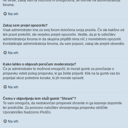
ne veste, zakaj vam ta možnost ni omogočena, se obrnite na administratorja
foruma.
Na vrh
Zakaj sem prejel opozorilo?
Vsak administrator ima za svoj forum določena svoja pravila. Če ste kakšno od
teh pravil prekršili, ste verjetno prejeli opozorilo. Vedite, da je to odločitev
administratorja foruma in da skupina phpBB nima nič z morebitnimi opozorili.
Kontaktirajte administratorja foruma, da vam pojasni, zakaj ste prejeli obvestilo.
Na vrh
Kako lahko o objavah poročam moderatorju?
Če je administrator to možnost omogočil, bi morali gumb za poročanje o
prispevku videti poleg prispevka, ki ga želite prijaviti. Klik na ta gumb vas bo
popeljal skozi potrebne korake, ki jih morate opraviti.
Na vrh
Čemu v objavljanju tem služi gumb "Shrani"?
To vam omogoča, da nedokončan prispevek shranite in ga kasneje dopolnite
ter predložite. Za ponovno naložitev shranjenega prispevka obiščite
Uporabniško Nadzorno Ploščo.
Na vrh