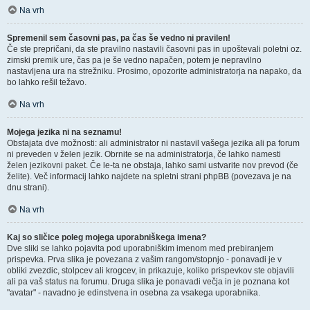
Na vrh
Spremenil sem časovni pas, pa čas še vedno ni pravilen!
Če ste prepričani, da ste pravilno nastavili časovni pas in upoštevali poletni oz.
zimski premik ure, čas pa je še vedno napačen, potem je nepravilno
nastavljena ura na strežniku. Prosimo, opozorite administratorja na napako, da
bo lahko rešil težavo.
Na vrh
Mojega jezika ni na seznamu!
Obstajata dve možnosti: ali administrator ni nastavil vašega jezika ali pa forum
ni preveden v želen jezik. Obrnite se na administratorja, če lahko namesti
želen jezikovni paket. Če le-ta ne obstaja, lahko sami ustvarite nov prevod (če
želite). Več informacij lahko najdete na spletni strani phpBB (povezava je na
dnu strani).
Na vrh
Kaj so sličice poleg mojega uporabniškega imena?
Dve sliki se lahko pojavita pod uporabniškim imenom med prebiranjem
prispevka. Prva slika je povezana z vašim rangom/stopnjo - ponavadi je v
obliki zvezdic, stolpcev ali krogcev, in prikazuje, koliko prispevkov ste objavili
ali pa vaš status na forumu. Druga slika je ponavadi večja in je poznana kot
"avatar" - navadno je edinstvena in osebna za vsakega uporabnika.