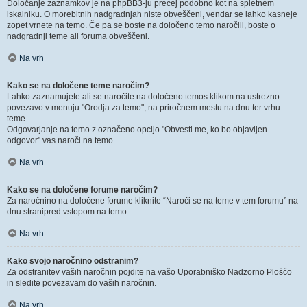
Določanje zaznamkov je na phpBB3-ju precej podobno kot na spletnem
iskalniku. O morebitnih nadgradnjah niste obveščeni, vendar se lahko kasneje
zopet vrnete na temo. Če pa se boste na določeno temo naročili, boste o
nadgradnji teme ali foruma obveščeni.
Na vrh
Kako se na določene teme naročim?
Lahko zaznamujete ali se naročite na določeno temos klikom na ustrezno
povezavo v menuju "Orodja za temo", na priročnem mestu na dnu ter vrhu
teme.
Odgovarjanje na temo z označeno opcijo "Obvesti me, ko bo objavljen
odgovor" vas naroči na temo.
Na vrh
Kako se na določene forume naročim?
Za naročnino na določene forume kliknite “Naroči se na teme v tem forumu” na
dnu stranipred vstopom na temo.
Na vrh
Kako svojo naročnino odstranim?
Za odstranitev vaših naročnin pojdite na vašo Uporabniško Nadzorno Ploščo
in sledite povezavam do vaših naročnin.
Na vrh