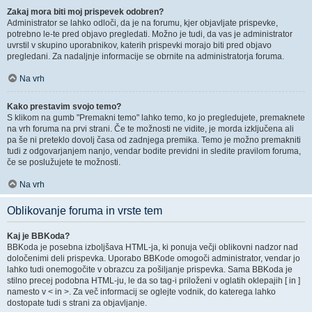
Zakaj mora biti moj prispevek odobren?
Administrator se lahko odloči, da je na forumu, kjer objavljate prispevke,
potrebno le-te pred objavo pregledati. Možno je tudi, da vas je administrator
uvrstil v skupino uporabnikov, katerih prispevki morajo biti pred objavo
pregledani. Za nadaljnje informacije se obrnite na administratorja foruma.
Na vrh
Kako prestavim svojo temo?
S klikom na gumb "Premakni temo" lahko temo, ko jo pregledujete, premaknete
na vrh foruma na prvi strani. Če te možnosti ne vidite, je morda izključena ali
pa še ni preteklo dovolj časa od zadnjega premika. Temo je možno premakniti
tudi z odgovarjanjem nanjo, vendar bodite previdni in sledite pravilom foruma,
če se poslužujete te možnosti.
Na vrh
Oblikovanje foruma in vrste tem
Kaj je BBKoda?
BBKoda je posebna izboljšava HTML-ja, ki ponuja večji oblikovni nadzor nad
določenimi deli prispevka. Uporabo BBKode omogoči administrator, vendar jo
lahko tudi onemogočite v obrazcu za pošiljanje prispevka. Sama BBKoda je
stilno precej podobna HTML-ju, le da so tag-i priloženi v oglatih oklepajih [ in ]
namesto v < in >. Za več informacij se oglejte vodnik, do katerega lahko
dostopate tudi s strani za objavljanje.