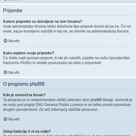
Priponke
Katere priponke so dovoljene na tem forumu?
Vsak administrator foruma lahko določene tipe priponk dovoli ali pa ne. Če ne
veste, kaj je dovoljeno naložiti in kaj ne, se obrnite na administratorja foruma.
Na vrh
Kako najdem svoje priponke?
Če želite najti seznam priponk, ki ste jih naložili, pojdite na vašo Uporabniško
Nadzorno Ploščo in sledite povezavam do dela o priponkah.
Na vrh
O programu phpBB
Kdo je ustvaril ta forum?
Ta program je (v nespremenjeni obliki) avtorsko delo
phpBB Group
. Javnosti je
na voljo pod pogoji GNU General Public Licence in se lahko prosto posreduje
drugim uporabnikom. Za več informacij obiščite povezavo.
Na vrh
Zakaj funkcija X ni na voljo?