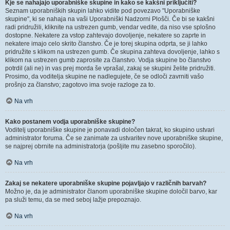
Kje se nahajajo uporabniške skupine in kako se kakšni priključiti?
Seznam uporabniških skupin lahko vidite pod povezavo "Uporabniške
skupine", ki se nahaja na vaši Uporabniški Nadzorni Plošči. Če bi se kakšni
radi pridružili, kliknite na ustrezen gumb, vendar vedite, da niso vse splošno
dostopne. Nekatere za vstop zahtevajo dovoljenje, nekatere so zaprte in
nekatere imajo celo skrito članstvo. Če je torej skupina odprta, se ji lahko
pridružite s klikom na ustrezen gumb. Če skupina zahteva dovoljenje, lahko s
klikom na ustrezen gumb zaprosite za članstvo. Vodja skupine bo članstvo
potrdil (ali ne) in vas prej morda še vprašal, zakaj se skupini želite pridružiti.
Prosimo, da voditelja skupine ne nadlegujete, če se odloči zavrniti vašo
prošnjo za članstvo; zagotovo ima svoje razloge za to.
Na vrh
Kako postanem vodja uporabniške skupine?
Voditelj uporabniške skupine je ponavadi določen takrat, ko skupino ustvari
administrator foruma. Če se zanimate za ustvaritev nove uporabniške skupine,
se najprej obrnite na administratorja (pošljite mu zasebno sporočilo).
Na vrh
Zakaj se nekatere uporabniške skupine pojavljajo v različnih barvah?
Možno je, da je administrator članom uporabniške skupine določil barvo, kar
pa služi temu, da se med seboj lažje prepoznajo.
Na vrh