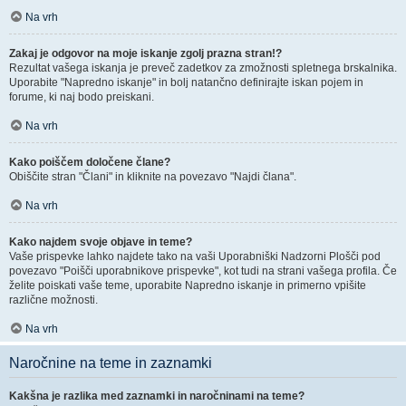
Na vrh
Zakaj je odgovor na moje iskanje zgolj prazna stran!?
Rezultat vašega iskanja je preveč zadetkov za zmožnosti spletnega brskalnika.
Uporabite "Napredno iskanje" in bolj natančno definirajte iskan pojem in
forume, ki naj bodo preiskani.
Na vrh
Kako poiščem določene člane?
Obiščite stran "Člani" in kliknite na povezavo "Najdi člana".
Na vrh
Kako najdem svoje objave in teme?
Vaše prispevke lahko najdete tako na vaši Uporabniški Nadzorni Plošči pod
povezavo "Poišči uporabnikove prispevke", kot tudi na strani vašega profila. Če
želite poiskati vaše teme, uporabite Napredno iskanje in primerno vpišite
različne možnosti.
Na vrh
Naročnine na teme in zaznamki
Kakšna je razlika med zaznamki in naročninami na teme?