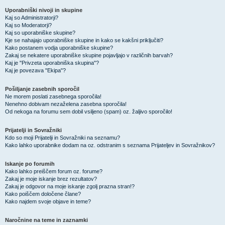
Uporabniški nivoji in skupine
Kaj so Administratorji?
Kaj so Moderatorji?
Kaj so uporabniške skupine?
Kje se nahajajo uporabniške skupine in kako se kakšni priključiti?
Kako postanem vodja uporabniške skupine?
Zakaj se nekatere uporabniške skupine pojavljajo v različnih barvah?
Kaj je "Privzeta uporabniška skupina"?
Kaj je povezava "Ekipa"?
Pošiljanje zasebnih sporočil
Ne morem poslati zasebnega sporočila!
Nenehno dobivam nezaželena zasebna sporočila!
Od nekoga na forumu sem dobil vsiljeno (spam) oz. žaljivo sporočilo!
Prijatelji in Sovražniki
Kdo so moji Prijatelji in Sovražniki na seznamu?
Kako lahko uporabnike dodam na oz. odstranim s seznama Prijateljev in Sovražnikov?
Iskanje po forumih
Kako lahko preiščem forum oz. forume?
Zakaj je moje iskanje brez rezultatov?
Zakaj je odgovor na moje iskanje zgolj prazna stran!?
Kako poiščem določene člane?
Kako najdem svoje objave in teme?
Naročnine na teme in zaznamki