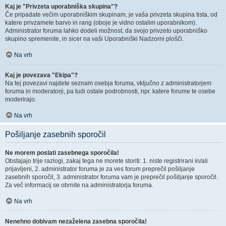
Kaj je "Privzeta uporabniška skupina"?
Če pripadate večim uporabniškim skupinam, je vaša privzeta skupina tista, od
katere privzamete barvo in rang (oboje je vidno ostalim uporabnikom).
Administrator foruma lahko dodeli možnost, da svojo privzeto uporabniško
skupino spremenite, in sicer na vaši Uporabniški Nadzorni plošči.
Na vrh
Kaj je povezava "Ekipa"?
Na tej povezavi najdete seznam osebja foruma, vključno z administratorjem
foruma in moderatorji, pa tudi ostale podrobnosti, npr. katere forume te osebe
moderirajo.
Na vrh
Pošiljanje zasebnih sporočil
Ne morem poslati zasebnega sporočila!
Obstajajo trije razlogi, zakaj tega ne morete storiti: 1. niste registrirani in/ali
prijavljeni, 2. administrator foruma je za ves forum preprečil pošiljanje
zasebnih sporočil, 3. administrator foruma vam je preprečil pošiljanje sporočil.
Za več informacij se obrnite na administratorja foruma.
Na vrh
Nenehno dobivam nezaželena zasebna sporočila!