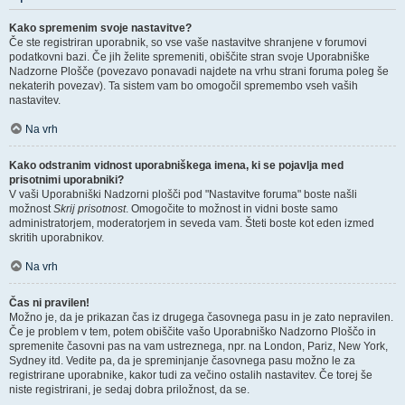
Kako spremenim svoje nastavitve?
Če ste registriran uporabnik, so vse vaše nastavitve shranjene v forumovi
podatkovni bazi. Če jih želite spremeniti, obiščite stran svoje Uporabniške
Nadzorne Plošče (povezavo ponavadi najdete na vrhu strani foruma poleg še
nekaterih povezav). Ta sistem vam bo omogočil spremembo vseh vaših
nastavitev.
Na vrh
Kako odstranim vidnost uporabniškega imena, ki se pojavlja med
prisotnimi uporabniki?
V vaši Uporabniški Nadzorni plošči pod "Nastavitve foruma" boste našli
možnost
Skrij prisotnost
. Omogočite to možnost in vidni boste samo
administratorjem, moderatorjem in seveda vam. Šteti boste kot eden izmed
skritih uporabnikov.
Na vrh
Čas ni pravilen!
Možno je, da je prikazan čas iz drugega časovnega pasu in je zato nepravilen.
Če je problem v tem, potem obiščite vašo Uporabniško Nadzorno Ploščo in
spremenite časovni pas na vam ustreznega, npr. na London, Pariz, New York,
Sydney itd. Vedite pa, da je spreminjanje časovnega pasu možno le za
registrirane uporabnike, kakor tudi za večino ostalih nastavitev. Če torej še
niste registrirani, je sedaj dobra priložnost, da se.