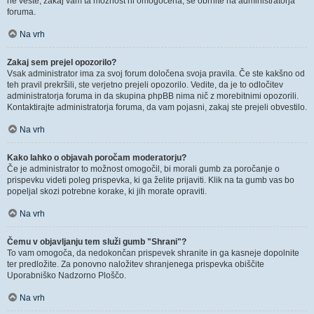
ne veste, zakaj vam ta možnost ni omogočena, se obrnite na administratorja
foruma.
Na vrh
Zakaj sem prejel opozorilo?
Vsak administrator ima za svoj forum določena svoja pravila. Če ste kakšno od
teh pravil prekršili, ste verjetno prejeli opozorilo. Vedite, da je to odločitev
administratorja foruma in da skupina phpBB nima nič z morebitnimi opozorili.
Kontaktirajte administratorja foruma, da vam pojasni, zakaj ste prejeli obvestilo.
Na vrh
Kako lahko o objavah poročam moderatorju?
Če je administrator to možnost omogočil, bi morali gumb za poročanje o
prispevku videti poleg prispevka, ki ga želite prijaviti. Klik na ta gumb vas bo
popeljal skozi potrebne korake, ki jih morate opraviti.
Na vrh
Čemu v objavljanju tem služi gumb "Shrani"?
To vam omogoča, da nedokončan prispevek shranite in ga kasneje dopolnite
ter predložite. Za ponovno naložitev shranjenega prispevka obiščite
Uporabniško Nadzorno Ploščo.
Na vrh