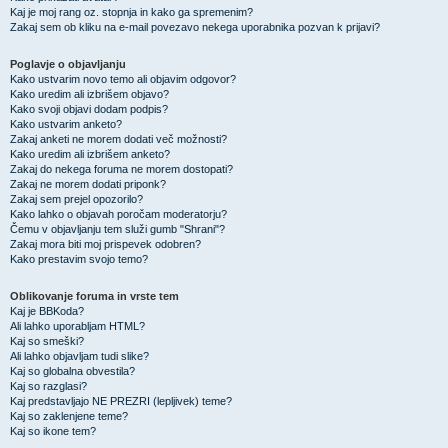
Kaj je moj rang oz. stopnja in kako ga spremenim?
Zakaj sem ob kliku na e-mail povezavo nekega uporabnika pozvan k prijavi?
Poglavje o objavljanju
Kako ustvarim novo temo ali objavim odgovor?
Kako uredim ali izbrišem objavo?
Kako svoji objavi dodam podpis?
Kako ustvarim anketo?
Zakaj anketi ne morem dodati več možnosti?
Kako uredim ali izbrišem anketo?
Zakaj do nekega foruma ne morem dostopati?
Zakaj ne morem dodati priponk?
Zakaj sem prejel opozorilo?
Kako lahko o objavah poročam moderatorju?
Čemu v objavljanju tem služi gumb "Shrani"?
Zakaj mora biti moj prispevek odobren?
Kako prestavim svojo temo?
Oblikovanje foruma in vrste tem
Kaj je BBKoda?
Ali lahko uporabljam HTML?
Kaj so smeški?
Ali lahko objavljam tudi slike?
Kaj so globalna obvestila?
Kaj so razglasi?
Kaj predstavljajo NE PREZRI (lepljivek) teme?
Kaj so zaklenjene teme?
Kaj so ikone tem?