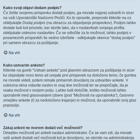
Kako svoji objavi dodam podpis?
Če želite svojemu prispevku dodati podpis, ga morate najprej ustvariti in sicer
na vaši Uporabniški Nadzorni Plošči. Ko to opravite, preprosto kliknite na oz.
obkljukajte
Dodaj podpis
(na obrazcu za objavljanje prispevkov). Podpis lahko
dodate tudi kot privzeto, kar storite tako, da v nastavitvah svojega profila
obkljukate ustrezno nastavitev. Če se odločite za to možnost, lahko podpis v
posameznih prispevkih še vedno izbrišete - odkljukajte okence "dodaj podpis"
pri samem obrazcu za pošiljanje.
Na vrh
Kako ustvarim anketo?
Kliknite na gumb "Ustvari anketo" pod glavnim obrazcem za pošiljanje in sicer
ko objavljate novo temo ali urejate prvi prispevek na določeno temo; če gumba
ne morete videti, potem nimate primernih dovoljenj za ustvaritev ankete. V
ustrezna okna vstavite naslov in vsaj dve možnosti ter se prepričajte, da je
vsaka možnost v svojem polju. Lahko tudi določite, koliko možnosti lahko
uporabnik med glasovanjem izbere (pod "Možnosti na uporabnika"), časovno
omejitev ankete (0 za nedoločeno trajanje) in možnost, da uporabniki svoj glas
popravijo.
Na vrh
Zakaj anketi ne morem dodati več možnosti?
Omejitev možnosti pri anketi nastavi administrator. Če se vam zdi, da morate
vaši anketi dodati več možnosti kot je dovoljeno, se obrnite na administratorja