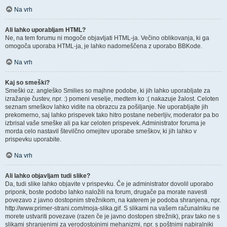
Na vrh
Ali lahko uporabljam HTML?
Ne, na tem forumu ni mogoče objavljati HTML-ja. Večino oblikovanja, ki ga
omogoča uporaba HTML-ja, je lahko nadomeščena z uporabo BBKode.
Na vrh
Kaj so smeški?
Smeški oz. angleško Smilies so majhne podobe, ki jih lahko uporabljate za
izražanje čustev, npr. :) pomeni veselje, medtem ko :( nakazuje žalost. Celoten
seznam smeškov lahko vidite na obrazcu za pošiljanje. Ne uporabljajte jih
prekomerno, saj lahko prispevek tako hitro postane neberljiv, moderator pa bo
izbrisal vaše smeške ali pa kar celoten prispevek. Administrator foruma je
morda celo nastavil številčno omejitev uporabe smeškov, ki jih lahko v
prispevku uporabite.
Na vrh
Ali lahko objavljam tudi slike?
Da, tudi slike lahko objavite v prispevku. Če je administrator dovolil uporabo
priponk, boste podobo lahko naložili na forum, drugače pa morate navesti
povezavo z javno dostopnim strežnikom, na katerem je podoba shranjena, npr.
http://www.primer-strani.com/moja-slika.gif. S slikami na vašem računalniku ne
morete ustvariti povezave (razen če je javno dostopen strežnik), prav tako ne s
slikami shranjenimi za verodostojnimi mehanizmi, npr. s poštnimi nabiralniki