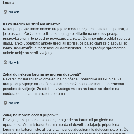
foruma.
Na vrh
Kako uredim ali izbrišem anketo?
Kakor prispevke lahko ankete urejajo le moderator, administrator ali pa tisti, ki
jo je ustvaril. Če želite urediti anketo, najprej kliknite na ureditev prvega
prispevka v temi; to je vedno povezano z anketo. Če ni še nihče oddal svojega
glasu, lahko uporabnik anketo uredi ali izbriše, če pa so člani že glasovali, jo
lahko uredi/izbriše le moderator ali administrator. To preprečuje spremembo
ankete nekje na sredi izvajanja.
Na vrh
Zakaj do nekega foruma ne morem dostopati?
Nekateri forumi so lahko omejeni na določene uporabnike ali skupine. Za
branje, objavljanje ali kakršno koli drugo možnost boste morda potrebovali
posebno dovoljenje. Za odobritev vašega vstopa na forum se obrnite na
moderatorja ali administratorja foruma.
Na vrh
Zakaj ne morem dodati priponk?
Dovoljenja za priponke so dodeljena glede na forum ali pa glede na
uporabnika. Administrator foruma morda ni dovolil dodajanje priponk na
forumu, na katerem ste, ali pa je ta možnost dovoljena le določeni skupini. Če