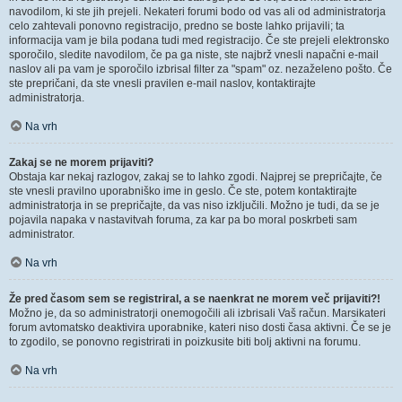
navodilom, ki ste jih prejeli. Nekateri forumi bodo od vas ali od administratorja
celo zahtevali ponovno registracijo, predno se boste lahko prijavili; ta
informacija vam je bila podana tudi med registracijo. Če ste prejeli elektronsko
sporočilo, sledite navodilom, če pa ga niste, ste najbrž vnesli napačni e-mail
naslov ali pa vam je sporočilo izbrisal filter za "spam" oz. nezaželeno pošto. Če
ste prepričani, da ste vnesli pravilen e-mail naslov, kontaktirajte
administratorja.
Na vrh
Zakaj se ne morem prijaviti?
Obstaja kar nekaj razlogov, zakaj se to lahko zgodi. Najprej se prepričajte, če
ste vnesli pravilno uporabniško ime in geslo. Če ste, potem kontaktirajte
administratorja in se prepričajte, da vas niso izključili. Možno je tudi, da se je
pojavila napaka v nastavitvah foruma, za kar pa bo moral poskrbeti sam
administrator.
Na vrh
Že pred časom sem se registriral, a se naenkrat ne morem več prijaviti?!
Možno je, da so administratorji onemogočili ali izbrisali Vaš račun. Marsikateri
forum avtomatsko deaktivira uporabnike, kateri niso dosti časa aktivni. Če se je
to zgodilo, se ponovno registrirati in poizkusite biti bolj aktivni na forumu.
Na vrh