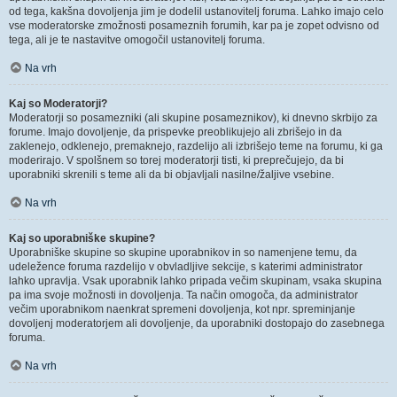
od tega, kakšna dovoljenja jim je dodelil ustanovitelj foruma. Lahko imajo celo
vse moderatorske zmožnosti posameznih forumih, kar pa je zopet odvisno od
tega, ali je te nastavitve omogočil ustanovitelj foruma.
Na vrh
Kaj so Moderatorji?
Moderatorji so posamezniki (ali skupine posameznikov), ki dnevno skrbijo za
forume. Imajo dovoljenje, da prispevke preoblikujejo ali zbrišejo in da
zaklenejo, odklenejo, premaknejo, razdelijo ali izbrišejo teme na forumu, ki ga
moderirajo. V spolšnem so torej moderatorji tisti, ki preprečujejo, da bi
uporabniki skrenili s teme ali da bi objavljali nasilne/žaljive vsebine.
Na vrh
Kaj so uporabniške skupine?
Uporabniške skupine so skupine uporabnikov in so namenjene temu, da
udeležence foruma razdelijo v obvladljive sekcije, s katerimi administrator
lahko upravlja. Vsak uporabnik lahko pripada večim skupinam, vsaka skupina
pa ima svoje možnosti in dovoljenja. Ta način omogoča, da administrator
večim uporabnikom naenkrat spremeni dovoljenja, kot npr. spreminjanje
dovoljenj moderatorjem ali dovoljenje, da uporabniki dostopajo do zasebnega
foruma.
Na vrh