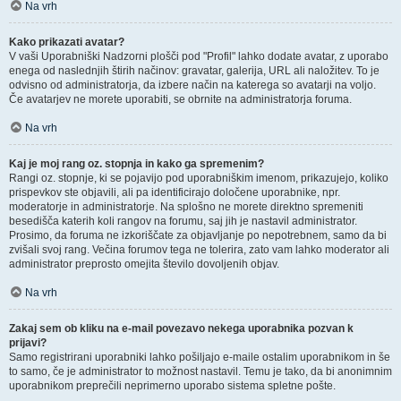
Na vrh
Kako prikazati avatar?
V vaši Uporabniški Nadzorni plošči pod "Profil" lahko dodate avatar, z uporabo
enega od naslednjih štirih načinov: gravatar, galerija, URL ali naložitev. To je
odvisno od administratorja, da izbere način na katerega so avatarji na voljo.
Če avatarjev ne morete uporabiti, se obrnite na administratorja foruma.
Na vrh
Kaj je moj rang oz. stopnja in kako ga spremenim?
Rangi oz. stopnje, ki se pojavijo pod uporabniškim imenom, prikazujejo, koliko
prispevkov ste objavili, ali pa identificirajo določene uporabnike, npr.
moderatorje in administratorje. Na splošno ne morete direktno spremeniti
besedišča katerih koli rangov na forumu, saj jih je nastavil administrator.
Prosimo, da foruma ne izkoriščate za objavljanje po nepotrebnem, samo da bi
zvišali svoj rang. Večina forumov tega ne tolerira, zato vam lahko moderator ali
administrator preprosto omejita število dovoljenih objav.
Na vrh
Zakaj sem ob kliku na e-mail povezavo nekega uporabnika pozvan k
prijavi?
Samo registrirani uporabniki lahko pošiljajo e-maile ostalim uporabnikom in še
to samo, če je administrator to možnost nastavil. Temu je tako, da bi anonimnim
uporabnikom preprečili neprimerno uporabo sistema spletne pošte.