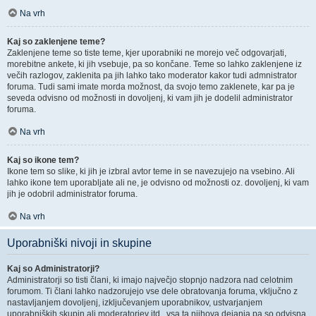
Na vrh
Kaj so zaklenjene teme?
Zaklenjene teme so tiste teme, kjer uporabniki ne morejo več odgovarjati,
morebitne ankete, ki jih vsebuje, pa so končane. Teme so lahko zaklenjene iz
večih razlogov, zaklenita pa jih lahko tako moderator kakor tudi admnistrator
foruma. Tudi sami imate morda možnost, da svojo temo zaklenete, kar pa je
seveda odvisno od možnosti in dovoljenj, ki vam jih je dodelil administrator
foruma.
Na vrh
Kaj so ikone tem?
Ikone tem so slike, ki jih je izbral avtor teme in se navezujejo na vsebino. Ali
lahko ikone tem uporabljate ali ne, je odvisno od možnosti oz. dovoljenj, ki vam
jih je odobril administrator foruma.
Na vrh
Uporabniški nivoji in skupine
Kaj so Administratorji?
Administratorji so tisti člani, ki imajo največjo stopnjo nadzora nad celotnim
forumom. Ti člani lahko nadzorujejo vse dele obratovanja foruma, vključno z
nastavljanjem dovoljenj, izključevanjem uporabnikov, ustvarjanjem
uporabniških skupin ali moderatorjev itd., vsa ta njihova dejanja pa so odvisna