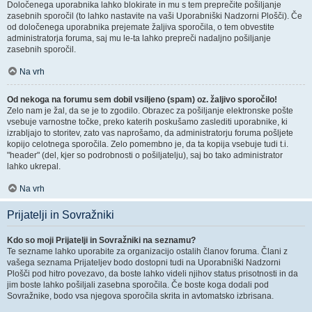
Določenega uporabnika lahko blokirate in mu s tem preprečite pošiljanje
zasebnih sporočil (to lahko nastavite na vaši Uporabniški Nadzorni Plošči). Če
od določenega uporabnika prejemate žaljiva sporočila, o tem obvestite
administratorja foruma, saj mu le-ta lahko prepreči nadaljno pošiljanje
zasebnih sporočil.
Na vrh
Od nekoga na forumu sem dobil vsiljeno (spam) oz. žaljivo sporočilo!
Zelo nam je žal, da se je to zgodilo. Obrazec za pošiljanje elektronske pošte
vsebuje varnostne točke, preko katerih poskušamo zaslediti uporabnike, ki
izrabljajo to storitev, zato vas naprošamo, da administratorju foruma pošljete
kopijo celotnega sporočila. Zelo pomembno je, da ta kopija vsebuje tudi t.i.
"header" (del, kjer so podrobnosti o pošiljatelju), saj bo tako administrator
lahko ukrepal.
Na vrh
Prijatelji in Sovražniki
Kdo so moji Prijatelji in Sovražniki na seznamu?
Te sezname lahko uporabite za organizacijo ostalih članov foruma. Člani z
vašega seznama Prijateljev bodo dostopni tudi na Uporabniški Nadzorni
Plošči pod hitro povezavo, da boste lahko videli njihov status prisotnosti in da
jim boste lahko pošiljali zasebna sporočila. Če boste koga dodali pod
Sovražnike, bodo vsa njegova sporočila skrita in avtomatsko izbrisana.