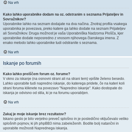
Na vrh
Kako lahko uporabnike dodam na oz. odstranim s seznama Prijateljev in
Sovražnikov?
Uporabnike lahko na seznam dodajate na dva načina. Znotraj profila vsakega
uporabnika je povezava, preko katere ga lahko dodate na seznam Prijateljev
ali Sovražnikov. Druga možnost je vaša Uporabniška Nadzorna Plošča, kjer
uporabnike dodate neposredno z vnosom njihovega članskega imena. Z
enako metodo lahko uporabnike tudi odstranite s seznama.
Na vrh
Iskanje po forumih
Kako lahko preiščem forum oz. forume?
V okno za iskanje (na osnovni strani ali na strani tem) vpišite želeno besedo.
Lahko uporabite tudi napredno iskanje, do katerega pridete, če na kateri koli
strani foruma kliknete na povezavo "Napredno iskanje". Kako dostopate do
iskanja je odvisno od stila, ki je na forumu uporabljen.
Na vrh
Zakaj je moje iskanje brez rezultatov?
Iskano geslo je bilo verjetno preveč splošno in je posledično vključevalo veliko
splošnih pojmov, ki jih phpBB3 nima zabeleženih. Bodite bolj natančni in
uporabite možnosti Naprednega iskanja.