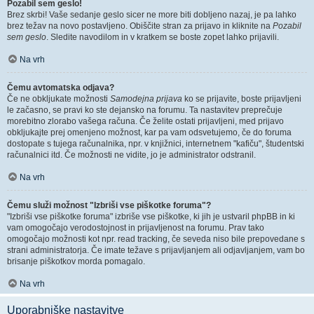
Pozabil sem geslo!
Brez skrbi! Vaše sedanje geslo sicer ne more biti dobljeno nazaj, je pa lahko
brez težav na novo postavljeno. Obiščite stran za prijavo in kliknite na
Pozabil
sem geslo
. Sledite navodilom in v kratkem se boste zopet lahko prijavili.
Na vrh
Čemu avtomatska odjava?
Če ne obkljukate možnosti
Samodejna prijava
ko se prijavite, boste prijavljeni
le začasno, se pravi ko ste dejansko na forumu. Ta nastavitev preprečuje
morebitno zlorabo vašega računa. Če želite ostati prijavljeni, med prijavo
obkljukajte prej omenjeno možnost, kar pa vam odsvetujemo, če do foruma
dostopate s tujega računalnika, npr. v knjižnici, internetnem "kafiču", študentski
računalnici itd. Če možnosti ne vidite, jo je administrator odstranil.
Na vrh
Čemu služi možnost "Izbriši vse piškotke foruma"?
"Izbriši vse piškotke foruma" izbriše vse piškotke, ki jih je ustvaril phpBB in ki
vam omogočajo verodostojnost in prijavljenost na forumu. Prav tako
omogočajo možnosti kot npr. read tracking, če seveda niso bile prepovedane s
strani administratorja. Če imate težave s prijavljanjem ali odjavljanjem, vam bo
brisanje piškotkov morda pomagalo.
Na vrh
Uporabniške nastavitve