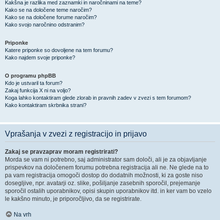
Kakšna je razlika med zaznamki in naročninami na teme?
Kako se na določene teme naročim?
Kako se na določene forume naročim?
Kako svojo naročnino odstranim?
Priponke
Katere priponke so dovoljene na tem forumu?
Kako najdem svoje priponke?
O programu phpBB
Kdo je ustvaril ta forum?
Zakaj funkcija X ni na voljo?
Koga lahko kontaktiram glede zlorab in pravnih zadev v zvezi s tem forumom?
Kako kontaktiram skrbnika strani?
Vprašanja v zvezi z registracijo in prijavo
Zakaj se pravzaprav moram registrirati?
Morda se vam ni potrebno, saj administrator sam določi, ali je za objavljanje
prispevkov na določenem forumu potrebna registracija ali ne. Ne glede na to
pa vam registracija omogoči dostop do dodatnih možnosti, ki za goste niso
dosegljive, npr. avatarji oz. slike, pošiljanje zasebnih sporočil, prejemanje
sporočil ostalih uporabnikov, opisi skupin uporabnikov itd. in ker vam bo vzelo
le kakšno minuto, je priporočljivo, da se registrirate.
Na vrh