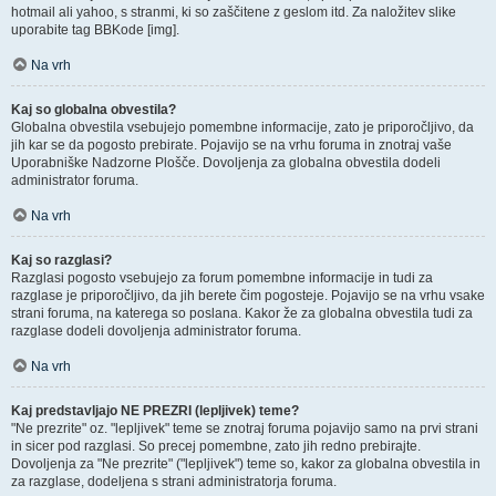
hotmail ali yahoo, s stranmi, ki so zaščitene z geslom itd. Za naložitev slike
uporabite tag BBKode [img].
Na vrh
Kaj so globalna obvestila?
Globalna obvestila vsebujejo pomembne informacije, zato je priporočljivo, da
jih kar se da pogosto prebirate. Pojavijo se na vrhu foruma in znotraj vaše
Uporabniške Nadzorne Plošče. Dovoljenja za globalna obvestila dodeli
administrator foruma.
Na vrh
Kaj so razglasi?
Razglasi pogosto vsebujejo za forum pomembne informacije in tudi za
razglase je priporočljivo, da jih berete čim pogosteje. Pojavijo se na vrhu vsake
strani foruma, na katerega so poslana. Kakor že za globalna obvestila tudi za
razglase dodeli dovoljenja administrator foruma.
Na vrh
Kaj predstavljajo NE PREZRI (lepljivek) teme?
"Ne prezrite" oz. "lepljivek" teme se znotraj foruma pojavijo samo na prvi strani
in sicer pod razglasi. So precej pomembne, zato jih redno prebirajte.
Dovoljenja za "Ne prezrite" ("lepljivek") teme so, kakor za globalna obvestila in
za razglase, dodeljena s strani administratorja foruma.