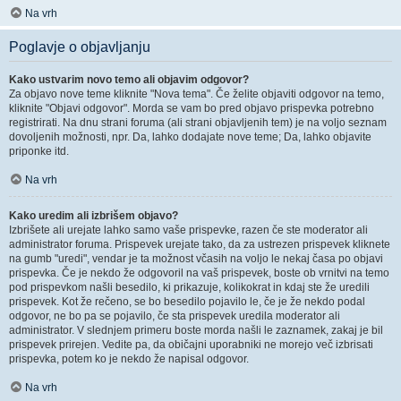
Na vrh
Poglavje o objavljanju
Kako ustvarim novo temo ali objavim odgovor?
Za objavo nove teme kliknite "Nova tema". Če želite objaviti odgovor na temo,
kliknite "Objavi odgovor". Morda se vam bo pred objavo prispevka potrebno
registrirati. Na dnu strani foruma (ali strani objavljenih tem) je na voljo seznam
dovoljenih možnosti, npr. Da, lahko dodajate nove teme; Da, lahko objavite
priponke itd.
Na vrh
Kako uredim ali izbrišem objavo?
Izbrišete ali urejate lahko samo vaše prispevke, razen če ste moderator ali
administrator foruma. Prispevek urejate tako, da za ustrezen prispevek kliknete
na gumb "uredi", vendar je ta možnost včasih na voljo le nekaj časa po objavi
prispevka. Če je nekdo že odgovoril na vaš prispevek, boste ob vrnitvi na temo
pod prispevkom našli besedilo, ki prikazuje, kolikokrat in kdaj ste že uredili
prispevek. Kot že rečeno, se bo besedilo pojavilo le, če je že nekdo podal
odgovor, ne bo pa se pojavilo, če sta prispevek uredila moderator ali
administrator. V slednjem primeru boste morda našli le zaznamek, zakaj je bil
prispevek prirejen. Vedite pa, da običajni uporabniki ne morejo več izbrisati
prispevka, potem ko je nekdo že napisal odgovor.
Na vrh