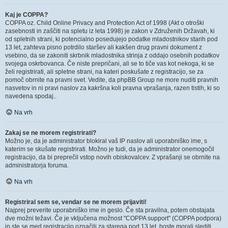
Kaj je COPPA?
COPPA oz. Child Online Privacy and Protection Act of 1998 (Akt o otroški
zasebnosti in zaščiti na spletu iz leta 1998) je zakon v Združenih Državah, ki
od spletnih strani, ki potencialno posedujejo podatke mladostnikov starih pod
13 let, zahteva pisno potrdilo staršev ali kakšen drug pravni dokument z
vsebino, da se zakoniti skrbnik mladostnika strinja z oddajo osebnih podatkov
svojega oskrbovanca. Če niste prepričani, ali se to tiče vas kot nekoga, ki se
želi registrirati, ali spletne strani, na kateri poskušate z registracijo, se za
pomoč obrnite na pravni svet. Vedite, da phpBB Group ne more nuditi pravnih
nasvetov in ni pravi naslov za kakršna koli pravna vprašanja, razen tistih, ki so
navedena spodaj..
Na vrh
Zakaj se ne morem registrirati?
Možno je, da je administrator blokiral vaš IP naslov ali uporabniško ime, s
katerim se skušate registrirati. Možno je tudi, da je administrator onemogočil
registracijo, da bi preprečil vstop novih obiskovalcev. Z vprašanji se obrnite na
administratorja foruma.
Na vrh
Registriral sem se, vendar se ne morem prijaviti!
Najprej preverite uporabniško ime in geslo. Če sta pravilna, potem obstajata
dve možni težavi. Če je vključena možnost "COPPA support" (COPPA podpora)
in ste se med registracijo označili za starega pod 13 let, boste morali slediti