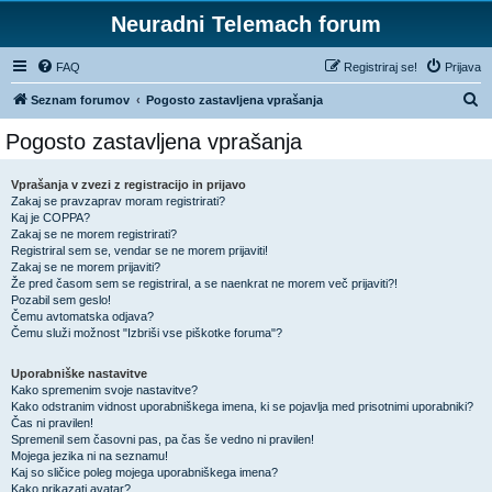
Neuradni Telemach forum
FAQ
Registriraj se!
Prijava
I
Seznam forumov
Pogosto zastavljena vprašanja
s
Pogosto zastavljena vprašanja
k
a
Vprašanja v zvezi z registracijo in prijavo
Zakaj se pravzaprav moram registrirati?
n
Kaj je COPPA?
j
Zakaj se ne morem registrirati?
Registriral sem se, vendar se ne morem prijaviti!
e
Zakaj se ne morem prijaviti?
Že pred časom sem se registriral, a se naenkrat ne morem več prijaviti?!
Pozabil sem geslo!
Čemu avtomatska odjava?
Čemu služi možnost "Izbriši vse piškotke foruma"?
Uporabniške nastavitve
Kako spremenim svoje nastavitve?
Kako odstranim vidnost uporabniškega imena, ki se pojavlja med prisotnimi uporabniki?
Čas ni pravilen!
Spremenil sem časovni pas, pa čas še vedno ni pravilen!
Mojega jezika ni na seznamu!
Kaj so sličice poleg mojega uporabniškega imena?
Kako prikazati avatar?