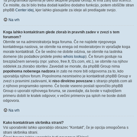
Ta programska oprema je delo skupine phpBB Group, ki ima zanj tudi licenco.
Če mislite, da bi bilo treba dodati kakšno dodatno funkcijo, potem obiščite stran
phpBB
Center idej
, kjer lahko glasujete za ideje ali predlagate svojo.
Na vrh
Koga lahko kontaktiram glede zlorab in pravnih zadev v zvezi s tem
forumom?
Obrnite se na administratorja tega foruma. Če ne najdete njegovega
kontaktnega naslova, se obrnite na enega od moderatorjev in vprašajte koga
morate kontaktirati. Če še vedno ne dobite odziva, se obrnite na lastnika
domene (do podatkov pridete preko
whois lookup
). Če forum gostuje na
brezplačnem serverju (npr. yahoo, free.fr, f2s.com, etc.), se obrnite na njihov
oddelek za zlorabo storitev. Zavedati se morate, da phpBB Group nima
popolnoma nobenega nadzora
in zato ne more biti odgovorna za to, kdo
uporablja njihov forum. Popolnoma nesmiselno je kontaktirati phpBB Group v
zvezi s pravnimi zadevami, ki
niso direktno povezane
s stranjo phpbb.com ali
z njihovo programsko opremo. Če boste vseeno poslali sporočilo phpBB
Group o uporabi njihovega foruma, se zavedajte, da boste v najboljšem
primeru dobili le kratek odgovor, v večini primerov pa sploh ne boste dobili
odgovora.
Na vrh
Kako kontaktiram skrbnika strani?
Vsi uporabniki lahko uporabijo obrazec “Kontakt”, če je opcija omogočena s
strani skrbnika strani.