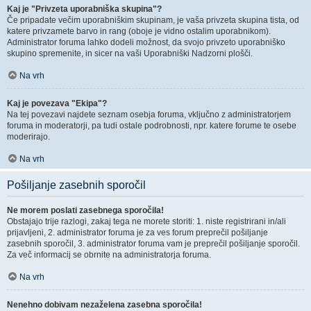
Kaj je "Privzeta uporabniška skupina"?
Če pripadate večim uporabniškim skupinam, je vaša privzeta skupina tista, od
katere privzamete barvo in rang (oboje je vidno ostalim uporabnikom).
Administrator foruma lahko dodeli možnost, da svojo privzeto uporabniško
skupino spremenite, in sicer na vaši Uporabniški Nadzorni plošči.
Na vrh
Kaj je povezava "Ekipa"?
Na tej povezavi najdete seznam osebja foruma, vključno z administratorjem
foruma in moderatorji, pa tudi ostale podrobnosti, npr. katere forume te osebe
moderirajo.
Na vrh
Pošiljanje zasebnih sporočil
Ne morem poslati zasebnega sporočila!
Obstajajo trije razlogi, zakaj tega ne morete storiti: 1. niste registrirani in/ali
prijavljeni, 2. administrator foruma je za ves forum preprečil pošiljanje
zasebnih sporočil, 3. administrator foruma vam je preprečil pošiljanje sporočil.
Za več informacij se obrnite na administratorja foruma.
Na vrh
Nenehno dobivam nezaželena zasebna sporočila!