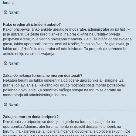
foruma.
Na vrh
Kako uredim ali izbrišem anketo?
Kakor prispevke lahko ankete urejajo le moderator, administrator ali pa tisti, ki
jo je ustvaril. Če želite urediti anketo, najprej kliknite na ureditev prvega
prispevka v temi; to je vedno povezano z anketo. Če ni še nihče oddal svojega
glasu, lahko uporabnik anketo uredi ali izbriše, če pa so člani že glasovali, jo
lahko uredi/izbriše le moderator ali administrator. To preprečuje spremembo
ankete nekje na sredi izvajanja.
Na vrh
Zakaj do nekega foruma ne morem dostopati?
Nekateri forumi so lahko omejeni na določene uporabnike ali skupine. Za
branje, objavljanje ali kakršno koli drugo možnost boste morda potrebovali
posebno dovoljenje. Za odobritev vašega vstopa na forum se obrnite na
moderatorja ali administratorja foruma.
Na vrh
Zakaj ne morem dodati priponk?
Dovoljenja za priponke so dodeljena glede na forum ali pa glede na
uporabnika. Administrator foruma morda ni dovolil dodajanje priponk na
forumu, na katerem ste, ali pa je ta možnost dovoljena le določeni skupini. Če