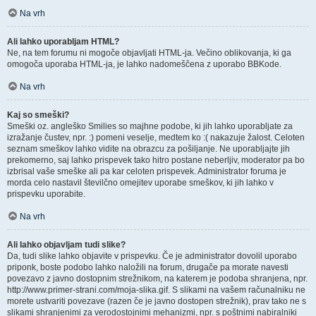
Na vrh
Ali lahko uporabljam HTML?
Ne, na tem forumu ni mogoče objavljati HTML-ja. Večino oblikovanja, ki ga
omogoča uporaba HTML-ja, je lahko nadomeščena z uporabo BBKode.
Na vrh
Kaj so smeški?
Smeški oz. angleško Smilies so majhne podobe, ki jih lahko uporabljate za
izražanje čustev, npr. :) pomeni veselje, medtem ko :( nakazuje žalost. Celoten
seznam smeškov lahko vidite na obrazcu za pošiljanje. Ne uporabljajte jih
prekomerno, saj lahko prispevek tako hitro postane neberljiv, moderator pa bo
izbrisal vaše smeške ali pa kar celoten prispevek. Administrator foruma je
morda celo nastavil številčno omejitev uporabe smeškov, ki jih lahko v
prispevku uporabite.
Na vrh
Ali lahko objavljam tudi slike?
Da, tudi slike lahko objavite v prispevku. Če je administrator dovolil uporabo
priponk, boste podobo lahko naložili na forum, drugače pa morate navesti
povezavo z javno dostopnim strežnikom, na katerem je podoba shranjena, npr.
http://www.primer-strani.com/moja-slika.gif. S slikami na vašem računalniku ne
morete ustvariti povezave (razen če je javno dostopen strežnik), prav tako ne s
slikami shranjenimi za verodostojnimi mehanizmi, npr. s poštnimi nabiralniki