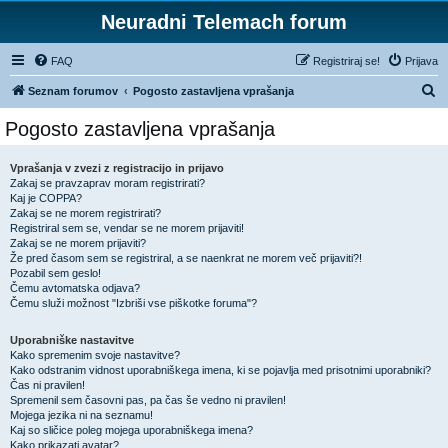
Neuradni Telemach forum
FAQ
Registriraj se!
Prijava
I
Seznam forumov
Pogosto zastavljena vprašanja
s
Pogosto zastavljena vprašanja
k
a
Vprašanja v zvezi z registracijo in prijavo
Zakaj se pravzaprav moram registrirati?
n
Kaj je COPPA?
j
Zakaj se ne morem registrirati?
Registriral sem se, vendar se ne morem prijaviti!
e
Zakaj se ne morem prijaviti?
Že pred časom sem se registriral, a se naenkrat ne morem več prijaviti?!
Pozabil sem geslo!
Čemu avtomatska odjava?
Čemu služi možnost "Izbriši vse piškotke foruma"?
Uporabniške nastavitve
Kako spremenim svoje nastavitve?
Kako odstranim vidnost uporabniškega imena, ki se pojavlja med prisotnimi uporabniki?
Čas ni pravilen!
Spremenil sem časovni pas, pa čas še vedno ni pravilen!
Mojega jezika ni na seznamu!
Kaj so sličice poleg mojega uporabniškega imena?
Kako prikazati avatar?