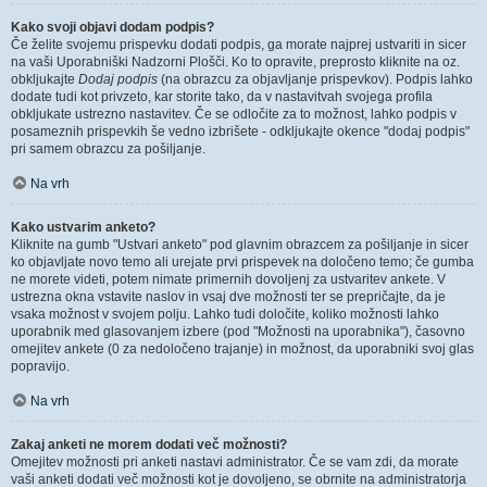
Kako svoji objavi dodam podpis?
Če želite svojemu prispevku dodati podpis, ga morate najprej ustvariti in sicer
na vaši Uporabniški Nadzorni Plošči. Ko to opravite, preprosto kliknite na oz.
obkljukajte
Dodaj podpis
(na obrazcu za objavljanje prispevkov). Podpis lahko
dodate tudi kot privzeto, kar storite tako, da v nastavitvah svojega profila
obkljukate ustrezno nastavitev. Če se odločite za to možnost, lahko podpis v
posameznih prispevkih še vedno izbrišete - odkljukajte okence "dodaj podpis"
pri samem obrazcu za pošiljanje.
Na vrh
Kako ustvarim anketo?
Kliknite na gumb "Ustvari anketo" pod glavnim obrazcem za pošiljanje in sicer
ko objavljate novo temo ali urejate prvi prispevek na določeno temo; če gumba
ne morete videti, potem nimate primernih dovoljenj za ustvaritev ankete. V
ustrezna okna vstavite naslov in vsaj dve možnosti ter se prepričajte, da je
vsaka možnost v svojem polju. Lahko tudi določite, koliko možnosti lahko
uporabnik med glasovanjem izbere (pod "Možnosti na uporabnika"), časovno
omejitev ankete (0 za nedoločeno trajanje) in možnost, da uporabniki svoj glas
popravijo.
Na vrh
Zakaj anketi ne morem dodati več možnosti?
Omejitev možnosti pri anketi nastavi administrator. Če se vam zdi, da morate
vaši anketi dodati več možnosti kot je dovoljeno, se obrnite na administratorja