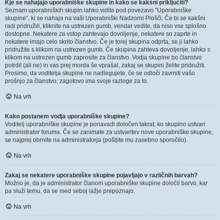
Kje se nahajajo uporabniške skupine in kako se kakšni priključiti?
Seznam uporabniških skupin lahko vidite pod povezavo "Uporabniške
skupine", ki se nahaja na vaši Uporabniški Nadzorni Plošči. Če bi se kakšni
radi pridružili, kliknite na ustrezen gumb, vendar vedite, da niso vse splošno
dostopne. Nekatere za vstop zahtevajo dovoljenje, nekatere so zaprte in
nekatere imajo celo skrito članstvo. Če je torej skupina odprta, se ji lahko
pridružite s klikom na ustrezen gumb. Če skupina zahteva dovoljenje, lahko s
klikom na ustrezen gumb zaprosite za članstvo. Vodja skupine bo članstvo
potrdil (ali ne) in vas prej morda še vprašal, zakaj se skupini želite pridružiti.
Prosimo, da voditelja skupine ne nadlegujete, če se odloči zavrniti vašo
prošnjo za članstvo; zagotovo ima svoje razloge za to.
Na vrh
Kako postanem vodja uporabniške skupine?
Voditelj uporabniške skupine je ponavadi določen takrat, ko skupino ustvari
administrator foruma. Če se zanimate za ustvaritev nove uporabniške skupine,
se najprej obrnite na administratorja (pošljite mu zasebno sporočilo).
Na vrh
Zakaj se nekatere uporabniške skupine pojavljajo v različnih barvah?
Možno je, da je administrator članom uporabniške skupine določil barvo, kar
pa služi temu, da se med seboj lažje prepoznajo.
Na vrh