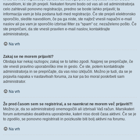
navodilom, ki ste jih prejeli. Nekateri forumi bodo od vas ali od administratorja
celo zahtevali ponovno registracijo, predno se boste lahko prijavili; ta
informacija vam je bila podana tudi med registracijo. Če ste prejeli elektronsko
sporočilo, sledite navodilom, če pa ga niste, ste najbrž vnesli napačni e-mail
naslov ali pa vam je sporočilo izbrisal filter za "spam" oz. nezaželeno pošto. Če
ste prepričani, da ste vnesli pravilen e-mail naslov, kontaktirajte
administratorja.
Na vrh
Zakaj se ne morem prijaviti?
Obstaja kar nekaj razlogov, zakaj se to lahko zgodi. Najprej se prepričajte, če
ste vnesli pravilno uporabniško ime in geslo. Če ste, potem kontaktirajte
administratorja in se prepričajte, da vas niso izključili. Možno je tudi, da se je
pojavila napaka v nastavitvah foruma, za kar pa bo moral poskrbeti sam
administrator.
Na vrh
Že pred časom sem se registriral, a se naenkrat ne morem več prijaviti?!
Možno je, da so administratorji onemogočili ali izbrisali Vaš račun. Marsikateri
forum avtomatsko deaktivira uporabnike, kateri niso dosti časa aktivni. Če se je
to zgodilo, se ponovno registrirati in poizkusite biti bolj aktivni na forumu.
Na vrh