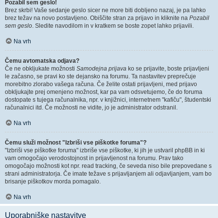
Pozabil sem geslo!
Brez skrbi! Vaše sedanje geslo sicer ne more biti dobljeno nazaj, je pa lahko
brez težav na novo postavljeno. Obiščite stran za prijavo in kliknite na
Pozabil
sem geslo
. Sledite navodilom in v kratkem se boste zopet lahko prijavili.
Na vrh
Čemu avtomatska odjava?
Če ne obkljukate možnosti
Samodejna prijava
ko se prijavite, boste prijavljeni
le začasno, se pravi ko ste dejansko na forumu. Ta nastavitev preprečuje
morebitno zlorabo vašega računa. Če želite ostati prijavljeni, med prijavo
obkljukajte prej omenjeno možnost, kar pa vam odsvetujemo, če do foruma
dostopate s tujega računalnika, npr. v knjižnici, internetnem "kafiču", študentski
računalnici itd. Če možnosti ne vidite, jo je administrator odstranil.
Na vrh
Čemu služi možnost "Izbriši vse piškotke foruma"?
"Izbriši vse piškotke foruma" izbriše vse piškotke, ki jih je ustvaril phpBB in ki
vam omogočajo verodostojnost in prijavljenost na forumu. Prav tako
omogočajo možnosti kot npr. read tracking, če seveda niso bile prepovedane s
strani administratorja. Če imate težave s prijavljanjem ali odjavljanjem, vam bo
brisanje piškotkov morda pomagalo.
Na vrh
Uporabniške nastavitve