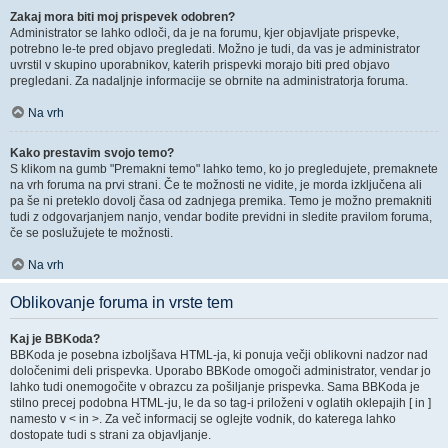
Zakaj mora biti moj prispevek odobren?
Administrator se lahko odloči, da je na forumu, kjer objavljate prispevke,
potrebno le-te pred objavo pregledati. Možno je tudi, da vas je administrator
uvrstil v skupino uporabnikov, katerih prispevki morajo biti pred objavo
pregledani. Za nadaljnje informacije se obrnite na administratorja foruma.
Na vrh
Kako prestavim svojo temo?
S klikom na gumb "Premakni temo" lahko temo, ko jo pregledujete, premaknete
na vrh foruma na prvi strani. Če te možnosti ne vidite, je morda izključena ali
pa še ni preteklo dovolj časa od zadnjega premika. Temo je možno premakniti
tudi z odgovarjanjem nanjo, vendar bodite previdni in sledite pravilom foruma,
če se poslužujete te možnosti.
Na vrh
Oblikovanje foruma in vrste tem
Kaj je BBKoda?
BBKoda je posebna izboljšava HTML-ja, ki ponuja večji oblikovni nadzor nad
določenimi deli prispevka. Uporabo BBKode omogoči administrator, vendar jo
lahko tudi onemogočite v obrazcu za pošiljanje prispevka. Sama BBKoda je
stilno precej podobna HTML-ju, le da so tag-i priloženi v oglatih oklepajih [ in ]
namesto v < in >. Za več informacij se oglejte vodnik, do katerega lahko
dostopate tudi s strani za objavljanje.