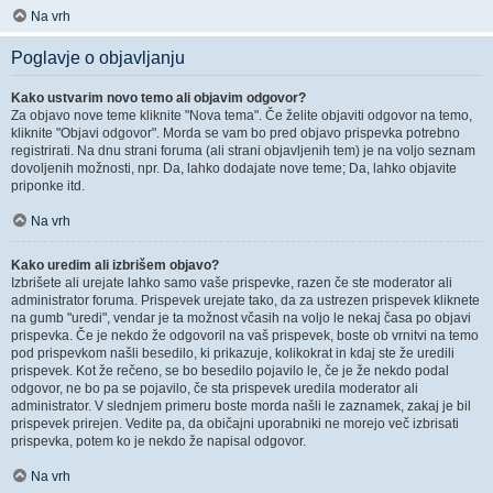
Na vrh
Poglavje o objavljanju
Kako ustvarim novo temo ali objavim odgovor?
Za objavo nove teme kliknite "Nova tema". Če želite objaviti odgovor na temo,
kliknite "Objavi odgovor". Morda se vam bo pred objavo prispevka potrebno
registrirati. Na dnu strani foruma (ali strani objavljenih tem) je na voljo seznam
dovoljenih možnosti, npr. Da, lahko dodajate nove teme; Da, lahko objavite
priponke itd.
Na vrh
Kako uredim ali izbrišem objavo?
Izbrišete ali urejate lahko samo vaše prispevke, razen če ste moderator ali
administrator foruma. Prispevek urejate tako, da za ustrezen prispevek kliknete
na gumb "uredi", vendar je ta možnost včasih na voljo le nekaj časa po objavi
prispevka. Če je nekdo že odgovoril na vaš prispevek, boste ob vrnitvi na temo
pod prispevkom našli besedilo, ki prikazuje, kolikokrat in kdaj ste že uredili
prispevek. Kot že rečeno, se bo besedilo pojavilo le, če je že nekdo podal
odgovor, ne bo pa se pojavilo, če sta prispevek uredila moderator ali
administrator. V slednjem primeru boste morda našli le zaznamek, zakaj je bil
prispevek prirejen. Vedite pa, da običajni uporabniki ne morejo več izbrisati
prispevka, potem ko je nekdo že napisal odgovor.
Na vrh