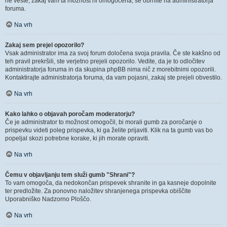
ne veste, zakaj vam ta možnost ni omogočena, se obrnite na administratorja
foruma.
Na vrh
Zakaj sem prejel opozorilo?
Vsak administrator ima za svoj forum določena svoja pravila. Če ste kakšno od
teh pravil prekršili, ste verjetno prejeli opozorilo. Vedite, da je to odločitev
administratorja foruma in da skupina phpBB nima nič z morebitnimi opozorili.
Kontaktirajte administratorja foruma, da vam pojasni, zakaj ste prejeli obvestilo.
Na vrh
Kako lahko o objavah poročam moderatorju?
Če je administrator to možnost omogočil, bi morali gumb za poročanje o
prispevku videti poleg prispevka, ki ga želite prijaviti. Klik na ta gumb vas bo
popeljal skozi potrebne korake, ki jih morate opraviti.
Na vrh
Čemu v objavljanju tem služi gumb "Shrani"?
To vam omogoča, da nedokončan prispevek shranite in ga kasneje dopolnite
ter predložite. Za ponovno naložitev shranjenega prispevka obiščite
Uporabniško Nadzorno Ploščo.
Na vrh