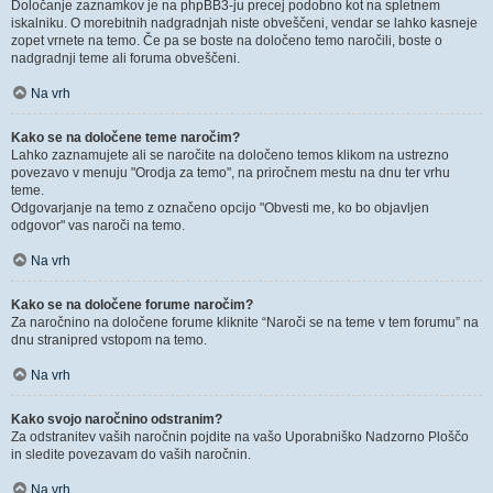
Določanje zaznamkov je na phpBB3-ju precej podobno kot na spletnem
iskalniku. O morebitnih nadgradnjah niste obveščeni, vendar se lahko kasneje
zopet vrnete na temo. Če pa se boste na določeno temo naročili, boste o
nadgradnji teme ali foruma obveščeni.
Na vrh
Kako se na določene teme naročim?
Lahko zaznamujete ali se naročite na določeno temos klikom na ustrezno
povezavo v menuju "Orodja za temo", na priročnem mestu na dnu ter vrhu
teme.
Odgovarjanje na temo z označeno opcijo "Obvesti me, ko bo objavljen
odgovor" vas naroči na temo.
Na vrh
Kako se na določene forume naročim?
Za naročnino na določene forume kliknite “Naroči se na teme v tem forumu” na
dnu stranipred vstopom na temo.
Na vrh
Kako svojo naročnino odstranim?
Za odstranitev vaših naročnin pojdite na vašo Uporabniško Nadzorno Ploščo
in sledite povezavam do vaših naročnin.
Na vrh