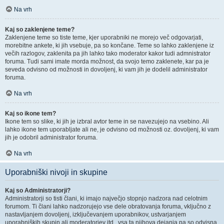
Na vrh
Kaj so zaklenjene teme?
Zaklenjene teme so tiste teme, kjer uporabniki ne morejo več odgovarjati,
morebitne ankete, ki jih vsebuje, pa so končane. Teme so lahko zaklenjene iz
večih razlogov, zaklenita pa jih lahko tako moderator kakor tudi admnistrator
foruma. Tudi sami imate morda možnost, da svojo temo zaklenete, kar pa je
seveda odvisno od možnosti in dovoljenj, ki vam jih je dodelil administrator
foruma.
Na vrh
Kaj so ikone tem?
Ikone tem so slike, ki jih je izbral avtor teme in se navezujejo na vsebino. Ali
lahko ikone tem uporabljate ali ne, je odvisno od možnosti oz. dovoljenj, ki vam
jih je odobril administrator foruma.
Na vrh
Uporabniški nivoji in skupine
Kaj so Administratorji?
Administratorji so tisti člani, ki imajo največjo stopnjo nadzora nad celotnim
forumom. Ti člani lahko nadzorujejo vse dele obratovanja foruma, vključno z
nastavljanjem dovoljenj, izključevanjem uporabnikov, ustvarjanjem
uporabniških skupin ali moderatorjev itd., vsa ta njihova dejanja pa so odvisna