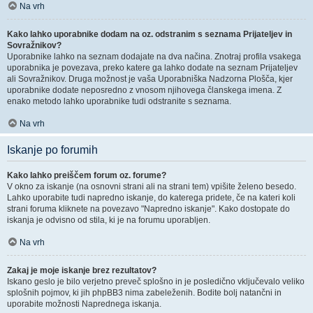
Na vrh
Kako lahko uporabnike dodam na oz. odstranim s seznama Prijateljev in
Sovražnikov?
Uporabnike lahko na seznam dodajate na dva načina. Znotraj profila vsakega
uporabnika je povezava, preko katere ga lahko dodate na seznam Prijateljev
ali Sovražnikov. Druga možnost je vaša Uporabniška Nadzorna Plošča, kjer
uporabnike dodate neposredno z vnosom njihovega članskega imena. Z
enako metodo lahko uporabnike tudi odstranite s seznama.
Na vrh
Iskanje po forumih
Kako lahko preiščem forum oz. forume?
V okno za iskanje (na osnovni strani ali na strani tem) vpišite želeno besedo.
Lahko uporabite tudi napredno iskanje, do katerega pridete, če na kateri koli
strani foruma kliknete na povezavo "Napredno iskanje". Kako dostopate do
iskanja je odvisno od stila, ki je na forumu uporabljen.
Na vrh
Zakaj je moje iskanje brez rezultatov?
Iskano geslo je bilo verjetno preveč splošno in je posledično vključevalo veliko
splošnih pojmov, ki jih phpBB3 nima zabeleženih. Bodite bolj natančni in
uporabite možnosti Naprednega iskanja.