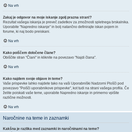
Na vrh
Zakaj je odgovor na moje iskanje zgolj prazna stran!?
Rezultat vašega iskanja je preveč zadetkov za zmožnosti spletnega brskalnika.
Uporabite "Napredno iskanje" in bolj natančno definirajte iskan pojem in
forume, ki naj bodo preiskani.
Na vrh
Kako poiščem določene člane?
Obiščite stran "Člani" in kliknite na povezavo "Najdi člana".
Na vrh
Kako najdem svoje objave in teme?
Vaše prispevke lahko najdete tako na vaši Uporabniški Nadzorni Plošči pod
povezavo "Poišči uporabnikove prispevke", kot tudi na strani vašega profila. Če
želite poiskati vaše teme, uporabite Napredno iskanje in primerno vpišite
različne možnosti.
Na vrh
Naročnine na teme in zaznamki
Kakšna je razlika med zaznamki in naročninami na teme?