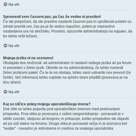
Na vrh
Spremenil sem časovni pas, pa čas še vedno ni pravilen!
Če ste prepričani, da ste pravilno nastavili časovni pas in upoštevali poletni oz.
zimski premik ure, čas pa je še vedno napačen, potem je nepravilno
nastavljena ura na strežniku. Prosimo, opozorite administratorja na napako, da
bo lahko rešil težavo.
Na vrh
Mojega jezika ni na seznamu!
Obstajata dve možnosti: ali administrator ni nastavil vašega jezika ali pa forum
ni preveden v želen jezik. Obrnite se na administratorja, če lahko namesti
želen jezikovni paket. Če le-ta ne obstaja, lahko sami ustvarite nov prevod (če
želite). Več informacij lahko najdete na spletni strani phpBB (povezava je na
dnu strani).
Na vrh
Kaj so sličice poleg mojega uporabniškega imena?
Dve sliki se lahko pojavita pod uporabniškim imenom med prebiranjem
prispevka. Prva slika je povezana z vašim rangom/stopnjo - ponavadi je v
obliki zvezdic, stolpcev ali krogcev, in prikazuje, koliko prispevkov ste objavili
ali pa vaš status na forumu. Druga slika je ponavadi večja in je poznana kot
"avatar" - navadno je edinstvena in osebna za vsakega uporabnika.