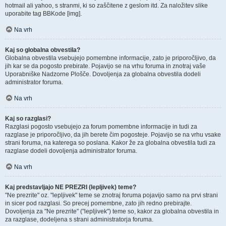
hotmail ali yahoo, s stranmi, ki so zaščitene z geslom itd. Za naložitev slike
uporabite tag BBKode [img].
Na vrh
Kaj so globalna obvestila?
Globalna obvestila vsebujejo pomembne informacije, zato je priporočljivo, da
jih kar se da pogosto prebirate. Pojavijo se na vrhu foruma in znotraj vaše
Uporabniške Nadzorne Plošče. Dovoljenja za globalna obvestila dodeli
administrator foruma.
Na vrh
Kaj so razglasi?
Razglasi pogosto vsebujejo za forum pomembne informacije in tudi za
razglase je priporočljivo, da jih berete čim pogosteje. Pojavijo se na vrhu vsake
strani foruma, na katerega so poslana. Kakor že za globalna obvestila tudi za
razglase dodeli dovoljenja administrator foruma.
Na vrh
Kaj predstavljajo NE PREZRI (lepljivek) teme?
"Ne prezrite" oz. "lepljivek" teme se znotraj foruma pojavijo samo na prvi strani
in sicer pod razglasi. So precej pomembne, zato jih redno prebirajte.
Dovoljenja za "Ne prezrite" ("lepljivek") teme so, kakor za globalna obvestila in
za razglase, dodeljena s strani administratorja foruma.