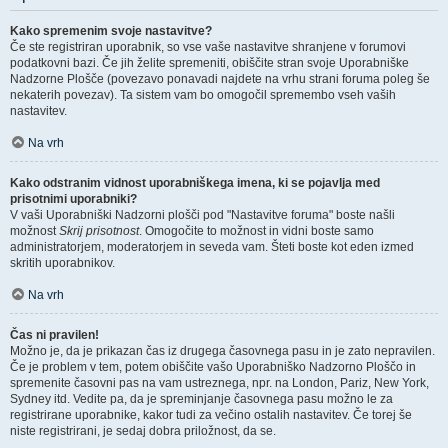
Kako spremenim svoje nastavitve?
Če ste registriran uporabnik, so vse vaše nastavitve shranjene v forumovi
podatkovni bazi. Če jih želite spremeniti, obiščite stran svoje Uporabniške
Nadzorne Plošče (povezavo ponavadi najdete na vrhu strani foruma poleg še
nekaterih povezav). Ta sistem vam bo omogočil spremembo vseh vaših
nastavitev.
Na vrh
Kako odstranim vidnost uporabniškega imena, ki se pojavlja med
prisotnimi uporabniki?
V vaši Uporabniški Nadzorni plošči pod "Nastavitve foruma" boste našli
možnost
Skrij prisotnost
. Omogočite to možnost in vidni boste samo
administratorjem, moderatorjem in seveda vam. Šteti boste kot eden izmed
skritih uporabnikov.
Na vrh
Čas ni pravilen!
Možno je, da je prikazan čas iz drugega časovnega pasu in je zato nepravilen.
Če je problem v tem, potem obiščite vašo Uporabniško Nadzorno Ploščo in
spremenite časovni pas na vam ustreznega, npr. na London, Pariz, New York,
Sydney itd. Vedite pa, da je spreminjanje časovnega pasu možno le za
registrirane uporabnike, kakor tudi za večino ostalih nastavitev. Če torej še
niste registrirani, je sedaj dobra priložnost, da se.