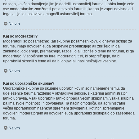
od tega, kakšna dovoljenja jim je dodelil ustanovitelj foruma. Lahko imajo celo
vse moderatorske zmožnosti posameznih forumih, kar pa je zopet odvisno od
tega, ali je te nastavitve omogočil ustanovitelj foruma.
Na vrh
Kaj so Moderatorji?
Moderatorji so posamezniki (ali skupine posameznikov), ki dnevno skrbijo za
forume. Imajo dovoljenje, da prispevke preoblikujejo ali zbrišejo in da
zaklenejo, odklenejo, premaknejo, razdelijo ali izbrišejo teme na forumu, ki ga
moderirajo. V spolšnem so torej moderatorji tisti, ki preprečujejo, da bi
uporabniki skrenili s teme ali da bi objavljali nasilne/žaljive vsebine.
Na vrh
Kaj so uporabniške skupine?
Uporabniške skupine so skupine uporabnikov in so namenjene temu, da
udeležence foruma razdelijo v obvladljive sekcije, s katerimi administrator
lahko upravlja. Vsak uporabnik lahko pripada večim skupinam, vsaka skupina
pa ima svoje možnosti in dovoljenja. Ta način omogoča, da administrator
večim uporabnikom naenkrat spremeni dovoljenja, kot npr. spreminjanje
dovoljenj moderatorjem ali dovoljenje, da uporabniki dostopajo do zasebnega
foruma.
Na vrh