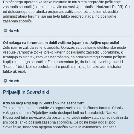
Določenega uporabnika lahko blokirate in mu s tem preprečite pošiljanje
zasebnih sporočil (to lahko nastavite na vaši Uporabniški Nadzorni Plošči). Če
od določenega uporabnika prejemate žaljiva sporočila, o tem obvestite
administratorja foruma, saj mu le-ta lahko prepreči nadaljno pošiljanje
zasebnih sporočil.
Na vrh
Od nekoga na forumu sem dobil vsiljeno (spam) oz. žaljivo sporočilo!
Zelo nam je žal, da se je to zgodilo. Obrazec za pošiljanje elektronske pošte
vsebuje varnostne točke, preko katerih poskušamo zaslediti uporabnike, ki
izrabljajo to storitev, zato vas naprošamo, da administratorju foruma pošljete
kopijo celotnega sporočila. Zelo pomembno je, da ta kopija vsebuje tudi t.i.
"header" (del, kjer so podrobnosti o pošiljatelju), saj bo tako administrator
lahko ukrepal.
Na vrh
Prijatelji in Sovražniki
Kdo so moji Prijatelji in Sovražniki na seznamu?
Te sezname lahko uporabite za organizacijo ostalih članov foruma. Člani z
vašega seznama Prijateljev bodo dostopni tudi na Uporabniški Nadzorni
Plošči pod hitro povezavo, da boste lahko videli njihov status prisotnosti in da
jim boste lahko pošiljali zasebna sporočila. Če boste koga dodali pod
Sovražnike, bodo vsa njegova sporočila skrita in avtomatsko izbrisana.