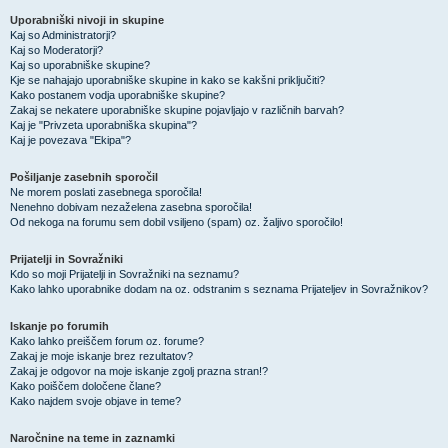
Uporabniški nivoji in skupine
Kaj so Administratorji?
Kaj so Moderatorji?
Kaj so uporabniške skupine?
Kje se nahajajo uporabniške skupine in kako se kakšni priključiti?
Kako postanem vodja uporabniške skupine?
Zakaj se nekatere uporabniške skupine pojavljajo v različnih barvah?
Kaj je "Privzeta uporabniška skupina"?
Kaj je povezava "Ekipa"?
Pošiljanje zasebnih sporočil
Ne morem poslati zasebnega sporočila!
Nenehno dobivam nezaželena zasebna sporočila!
Od nekoga na forumu sem dobil vsiljeno (spam) oz. žaljivo sporočilo!
Prijatelji in Sovražniki
Kdo so moji Prijatelji in Sovražniki na seznamu?
Kako lahko uporabnike dodam na oz. odstranim s seznama Prijateljev in Sovražnikov?
Iskanje po forumih
Kako lahko preiščem forum oz. forume?
Zakaj je moje iskanje brez rezultatov?
Zakaj je odgovor na moje iskanje zgolj prazna stran!?
Kako poiščem določene člane?
Kako najdem svoje objave in teme?
Naročnine na teme in zaznamki