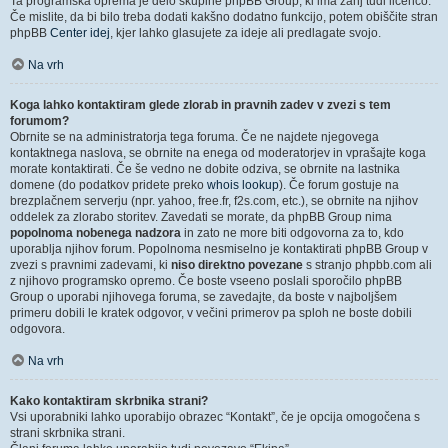
Ta programska oprema je delo skupine phpBB Group, ki ima zanj tudi licenco.
Če mislite, da bi bilo treba dodati kakšno dodatno funkcijo, potem obiščite stran
phpBB
Center idej
, kjer lahko glasujete za ideje ali predlagate svojo.
Na vrh
Koga lahko kontaktiram glede zlorab in pravnih zadev v zvezi s tem
forumom?
Obrnite se na administratorja tega foruma. Če ne najdete njegovega
kontaktnega naslova, se obrnite na enega od moderatorjev in vprašajte koga
morate kontaktirati. Če še vedno ne dobite odziva, se obrnite na lastnika
domene (do podatkov pridete preko
whois lookup
). Če forum gostuje na
brezplačnem serverju (npr. yahoo, free.fr, f2s.com, etc.), se obrnite na njihov
oddelek za zlorabo storitev. Zavedati se morate, da phpBB Group nima
popolnoma nobenega nadzora
in zato ne more biti odgovorna za to, kdo
uporablja njihov forum. Popolnoma nesmiselno je kontaktirati phpBB Group v
zvezi s pravnimi zadevami, ki
niso direktno povezane
s stranjo phpbb.com ali
z njihovo programsko opremo. Če boste vseeno poslali sporočilo phpBB
Group o uporabi njihovega foruma, se zavedajte, da boste v najboljšem
primeru dobili le kratek odgovor, v večini primerov pa sploh ne boste dobili
odgovora.
Na vrh
Kako kontaktiram skrbnika strani?
Vsi uporabniki lahko uporabijo obrazec “Kontakt”, če je opcija omogočena s
strani skrbnika strani.