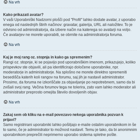
Na vrh
Kako prikazati avatar?
V vaši Uporabniški Nadzorni plošči pod "Profil" lahko dodate avatar, z uporabo
enega od naslednjih štirih načinov: gravatar, galerija, URL ali naložitev. To je
odvisno od administratorja, da izbere način na katerega so avatarji na voljo.
Če avatarjev ne morete uporabiti, se obrnite na administratorja foruma.
Na vrh
Kaj je moj rang oz. stopnja in kako ga spremenim?
Rangi oz. stopnje, ki se pojavijo pod uporabniškim imenom, prikazujejo, koliko
prispevkov ste objavili, ali pa identificirajo določene uporabnike, npr.
moderatorje in administratorje. Na splošno ne morete direktno spremeniti
besedišča katerih koli rangov na forumu, saj jih je nastavil administrator.
Prosimo, da foruma ne izkoriščate za objavljanje po nepotrebnem, samo da bi
zvišali svoj rang. Večina forumov tega ne tolerira, zato vam lahko moderator ali
administrator preprosto omejita število dovoljenih objav.
Na vrh
Zakaj sem ob kliku na e-mail povezavo nekega uporabnika pozvan k
prijavi?
Samo registrirani uporabniki lahko pošiljajo e-maile ostalim uporabnikom in še
to samo, če je administrator to možnost nastavil. Temu je tako, da bi anonimnim
uporabnikom preprečili neprimerno uporabo sistema spletne pošte.