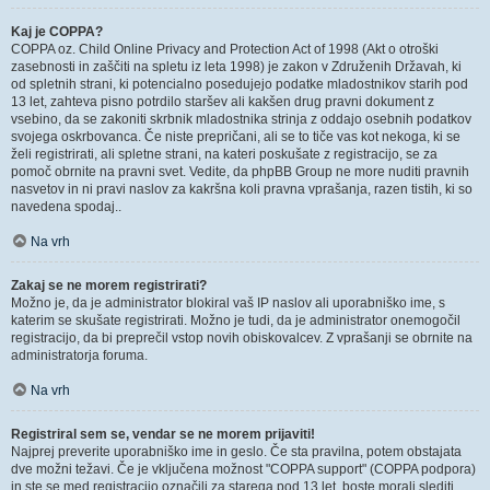
Kaj je COPPA?
COPPA oz. Child Online Privacy and Protection Act of 1998 (Akt o otroški
zasebnosti in zaščiti na spletu iz leta 1998) je zakon v Združenih Državah, ki
od spletnih strani, ki potencialno posedujejo podatke mladostnikov starih pod
13 let, zahteva pisno potrdilo staršev ali kakšen drug pravni dokument z
vsebino, da se zakoniti skrbnik mladostnika strinja z oddajo osebnih podatkov
svojega oskrbovanca. Če niste prepričani, ali se to tiče vas kot nekoga, ki se
želi registrirati, ali spletne strani, na kateri poskušate z registracijo, se za
pomoč obrnite na pravni svet. Vedite, da phpBB Group ne more nuditi pravnih
nasvetov in ni pravi naslov za kakršna koli pravna vprašanja, razen tistih, ki so
navedena spodaj..
Na vrh
Zakaj se ne morem registrirati?
Možno je, da je administrator blokiral vaš IP naslov ali uporabniško ime, s
katerim se skušate registrirati. Možno je tudi, da je administrator onemogočil
registracijo, da bi preprečil vstop novih obiskovalcev. Z vprašanji se obrnite na
administratorja foruma.
Na vrh
Registriral sem se, vendar se ne morem prijaviti!
Najprej preverite uporabniško ime in geslo. Če sta pravilna, potem obstajata
dve možni težavi. Če je vključena možnost "COPPA support" (COPPA podpora)
in ste se med registracijo označili za starega pod 13 let, boste morali slediti