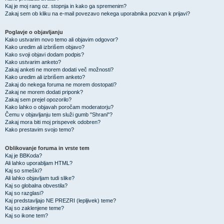
Kaj je moj rang oz. stopnja in kako ga spremenim?
Zakaj sem ob kliku na e-mail povezavo nekega uporabnika pozvan k prijavi?
Poglavje o objavljanju
Kako ustvarim novo temo ali objavim odgovor?
Kako uredim ali izbrišem objavo?
Kako svoji objavi dodam podpis?
Kako ustvarim anketo?
Zakaj anketi ne morem dodati več možnosti?
Kako uredim ali izbrišem anketo?
Zakaj do nekega foruma ne morem dostopati?
Zakaj ne morem dodati priponk?
Zakaj sem prejel opozorilo?
Kako lahko o objavah poročam moderatorju?
Čemu v objavljanju tem služi gumb "Shrani"?
Zakaj mora biti moj prispevek odobren?
Kako prestavim svojo temo?
Oblikovanje foruma in vrste tem
Kaj je BBKoda?
Ali lahko uporabljam HTML?
Kaj so smeški?
Ali lahko objavljam tudi slike?
Kaj so globalna obvestila?
Kaj so razglasi?
Kaj predstavljajo NE PREZRI (lepljivek) teme?
Kaj so zaklenjene teme?
Kaj so ikone tem?