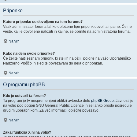
Priponke
Katere priponke so dovoljene na tem forumu?
Vsak administrator foruma lahko določene tipe priponk dovoli ali pa ne. Če ne
veste, kaj je dovoljeno naložiti in kaj ne, se obrnite na administratorja foruma.
Na vrh
Kako najdem svoje priponke?
Če želite najti seznam priponk, ki ste jih naložili, pojdite na vašo Uporabniško
Nadzorno Ploščo in sledite povezavam do dela o priponkah.
Na vrh
O programu phpBB
Kdo je ustvaril ta forum?
Ta program je (v nespremenjeni obliki) avtorsko delo
phpBB Group
. Javnosti je
na voljo pod pogoji GNU General Public Licence in se lahko prosto posreduje
drugim uporabnikom. Za več informacij obiščite povezavo.
Na vrh
Zakaj funkcija X ni na voljo?