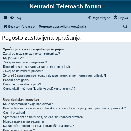
Neuradni Telemach forum
FAQ
Registriraj se!
Prijava
I
Seznam forumov
Pogosto zastavljena vprašanja
s
Pogosto zastavljena vprašanja
k
a
Vprašanja v zvezi z registracijo in prijavo
Zakaj se pravzaprav moram registrirati?
n
Kaj je COPPA?
j
Zakaj se ne morem registrirati?
Registriral sem se, vendar se ne morem prijaviti!
e
Zakaj se ne morem prijaviti?
Že pred časom sem se registriral, a se naenkrat ne morem več prijaviti?!
Pozabil sem geslo!
Čemu avtomatska odjava?
Čemu služi možnost "Izbriši vse piškotke foruma"?
Uporabniške nastavitve
Kako spremenim svoje nastavitve?
Kako odstranim vidnost uporabniškega imena, ki se pojavlja med prisotnimi uporabniki?
Čas ni pravilen!
Spremenil sem časovni pas, pa čas še vedno ni pravilen!
Mojega jezika ni na seznamu!
Kaj so sličice poleg mojega uporabniškega imena?
Kako prikazati avatar?