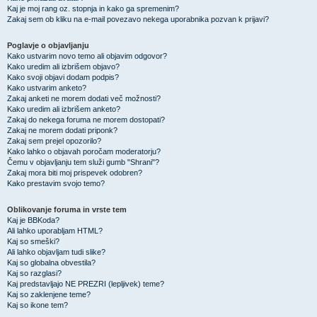
Kaj je moj rang oz. stopnja in kako ga spremenim?
Zakaj sem ob kliku na e-mail povezavo nekega uporabnika pozvan k prijavi?
Poglavje o objavljanju
Kako ustvarim novo temo ali objavim odgovor?
Kako uredim ali izbrišem objavo?
Kako svoji objavi dodam podpis?
Kako ustvarim anketo?
Zakaj anketi ne morem dodati več možnosti?
Kako uredim ali izbrišem anketo?
Zakaj do nekega foruma ne morem dostopati?
Zakaj ne morem dodati priponk?
Zakaj sem prejel opozorilo?
Kako lahko o objavah poročam moderatorju?
Čemu v objavljanju tem služi gumb "Shrani"?
Zakaj mora biti moj prispevek odobren?
Kako prestavim svojo temo?
Oblikovanje foruma in vrste tem
Kaj je BBKoda?
Ali lahko uporabljam HTML?
Kaj so smeški?
Ali lahko objavljam tudi slike?
Kaj so globalna obvestila?
Kaj so razglasi?
Kaj predstavljajo NE PREZRI (lepljivek) teme?
Kaj so zaklenjene teme?
Kaj so ikone tem?