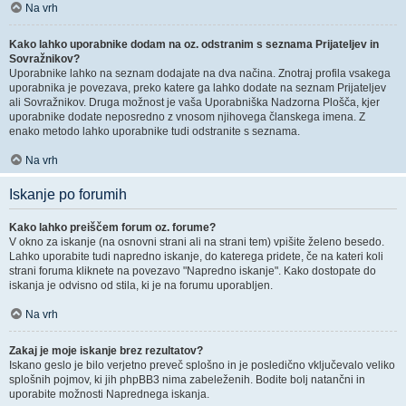
Na vrh
Kako lahko uporabnike dodam na oz. odstranim s seznama Prijateljev in
Sovražnikov?
Uporabnike lahko na seznam dodajate na dva načina. Znotraj profila vsakega
uporabnika je povezava, preko katere ga lahko dodate na seznam Prijateljev
ali Sovražnikov. Druga možnost je vaša Uporabniška Nadzorna Plošča, kjer
uporabnike dodate neposredno z vnosom njihovega članskega imena. Z
enako metodo lahko uporabnike tudi odstranite s seznama.
Na vrh
Iskanje po forumih
Kako lahko preiščem forum oz. forume?
V okno za iskanje (na osnovni strani ali na strani tem) vpišite želeno besedo.
Lahko uporabite tudi napredno iskanje, do katerega pridete, če na kateri koli
strani foruma kliknete na povezavo "Napredno iskanje". Kako dostopate do
iskanja je odvisno od stila, ki je na forumu uporabljen.
Na vrh
Zakaj je moje iskanje brez rezultatov?
Iskano geslo je bilo verjetno preveč splošno in je posledično vključevalo veliko
splošnih pojmov, ki jih phpBB3 nima zabeleženih. Bodite bolj natančni in
uporabite možnosti Naprednega iskanja.