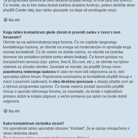
Ta programska oprema je delo skupine phpBB Group, ki ima zanj tudi licenco.
Če mislite, da bi bilo treba dodati kakšno dodatno funkcijo, potem obiščite stran
phpBB
Center idej
, kjer lahko glasujete za ideje ali predlagate svojo.
Na vrh
Koga lahko kontaktiram glede zlorab in pravnih zadev v zvezi s tem
forumom?
Obrnite se na administratorja tega foruma. Če ne najdete njegovega
kontaktnega naslova, se obrnite na enega od moderatorjev in vprašajte koga
morate kontaktirati. Če še vedno ne dobite odziva, se obrnite na lastnika
domene (do podatkov pridete preko
whois lookup
). Če forum gostuje na
brezplačnem serverju (npr. yahoo, free.fr, f2s.com, etc.), se obrnite na njihov
oddelek za zlorabo storitev. Zavedati se morate, da phpBB Group nima
popolnoma nobenega nadzora
in zato ne more biti odgovorna za to, kdo
uporablja njihov forum. Popolnoma nesmiselno je kontaktirati phpBB Group v
zvezi s pravnimi zadevami, ki
niso direktno povezane
s stranjo phpbb.com ali
z njihovo programsko opremo. Če boste vseeno poslali sporočilo phpBB
Group o uporabi njihovega foruma, se zavedajte, da boste v najboljšem
primeru dobili le kratek odgovor, v večini primerov pa sploh ne boste dobili
odgovora.
Na vrh
Kako kontaktiram skrbnika strani?
Vsi uporabniki lahko uporabijo obrazec “Kontakt”, če je opcija omogočena s
strani skrbnika strani.