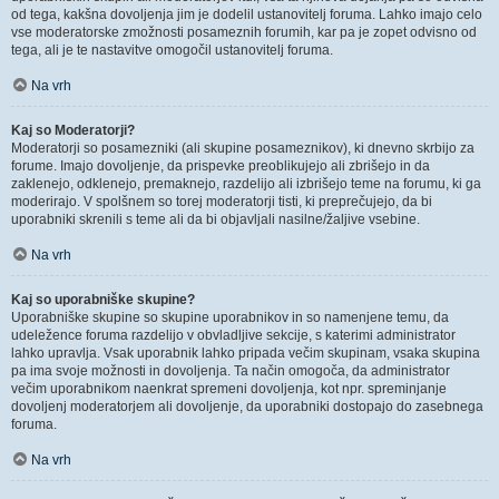
od tega, kakšna dovoljenja jim je dodelil ustanovitelj foruma. Lahko imajo celo
vse moderatorske zmožnosti posameznih forumih, kar pa je zopet odvisno od
tega, ali je te nastavitve omogočil ustanovitelj foruma.
Na vrh
Kaj so Moderatorji?
Moderatorji so posamezniki (ali skupine posameznikov), ki dnevno skrbijo za
forume. Imajo dovoljenje, da prispevke preoblikujejo ali zbrišejo in da
zaklenejo, odklenejo, premaknejo, razdelijo ali izbrišejo teme na forumu, ki ga
moderirajo. V spolšnem so torej moderatorji tisti, ki preprečujejo, da bi
uporabniki skrenili s teme ali da bi objavljali nasilne/žaljive vsebine.
Na vrh
Kaj so uporabniške skupine?
Uporabniške skupine so skupine uporabnikov in so namenjene temu, da
udeležence foruma razdelijo v obvladljive sekcije, s katerimi administrator
lahko upravlja. Vsak uporabnik lahko pripada večim skupinam, vsaka skupina
pa ima svoje možnosti in dovoljenja. Ta način omogoča, da administrator
večim uporabnikom naenkrat spremeni dovoljenja, kot npr. spreminjanje
dovoljenj moderatorjem ali dovoljenje, da uporabniki dostopajo do zasebnega
foruma.
Na vrh