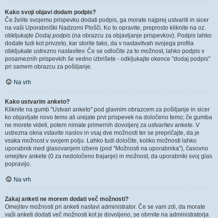
Kako svoji objavi dodam podpis?
Če želite svojemu prispevku dodati podpis, ga morate najprej ustvariti in sicer
na vaši Uporabniški Nadzorni Plošči. Ko to opravite, preprosto kliknite na oz.
obkljukajte
Dodaj podpis
(na obrazcu za objavljanje prispevkov). Podpis lahko
dodate tudi kot privzeto, kar storite tako, da v nastavitvah svojega profila
obkljukate ustrezno nastavitev. Če se odločite za to možnost, lahko podpis v
posameznih prispevkih še vedno izbrišete - odkljukajte okence "dodaj podpis"
pri samem obrazcu za pošiljanje.
Na vrh
Kako ustvarim anketo?
Kliknite na gumb "Ustvari anketo" pod glavnim obrazcem za pošiljanje in sicer
ko objavljate novo temo ali urejate prvi prispevek na določeno temo; če gumba
ne morete videti, potem nimate primernih dovoljenj za ustvaritev ankete. V
ustrezna okna vstavite naslov in vsaj dve možnosti ter se prepričajte, da je
vsaka možnost v svojem polju. Lahko tudi določite, koliko možnosti lahko
uporabnik med glasovanjem izbere (pod "Možnosti na uporabnika"), časovno
omejitev ankete (0 za nedoločeno trajanje) in možnost, da uporabniki svoj glas
popravijo.
Na vrh
Zakaj anketi ne morem dodati več možnosti?
Omejitev možnosti pri anketi nastavi administrator. Če se vam zdi, da morate
vaši anketi dodati več možnosti kot je dovoljeno, se obrnite na administratorja