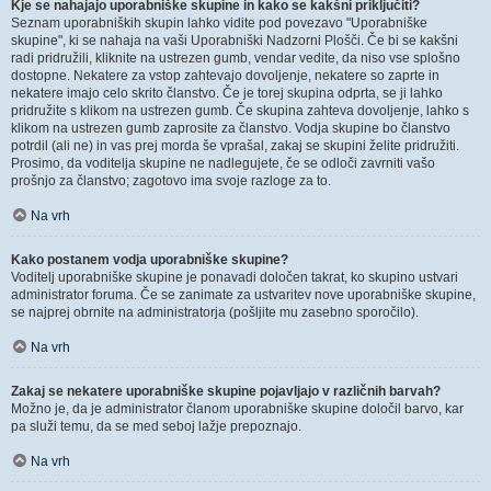
Kje se nahajajo uporabniške skupine in kako se kakšni priključiti?
Seznam uporabniških skupin lahko vidite pod povezavo "Uporabniške
skupine", ki se nahaja na vaši Uporabniški Nadzorni Plošči. Če bi se kakšni
radi pridružili, kliknite na ustrezen gumb, vendar vedite, da niso vse splošno
dostopne. Nekatere za vstop zahtevajo dovoljenje, nekatere so zaprte in
nekatere imajo celo skrito članstvo. Če je torej skupina odprta, se ji lahko
pridružite s klikom na ustrezen gumb. Če skupina zahteva dovoljenje, lahko s
klikom na ustrezen gumb zaprosite za članstvo. Vodja skupine bo članstvo
potrdil (ali ne) in vas prej morda še vprašal, zakaj se skupini želite pridružiti.
Prosimo, da voditelja skupine ne nadlegujete, če se odloči zavrniti vašo
prošnjo za članstvo; zagotovo ima svoje razloge za to.
Na vrh
Kako postanem vodja uporabniške skupine?
Voditelj uporabniške skupine je ponavadi določen takrat, ko skupino ustvari
administrator foruma. Če se zanimate za ustvaritev nove uporabniške skupine,
se najprej obrnite na administratorja (pošljite mu zasebno sporočilo).
Na vrh
Zakaj se nekatere uporabniške skupine pojavljajo v različnih barvah?
Možno je, da je administrator članom uporabniške skupine določil barvo, kar
pa služi temu, da se med seboj lažje prepoznajo.
Na vrh