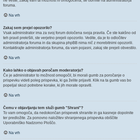
ne veste, zakaj vam ta možnost ni omogočena, se obrnite na administratorja
foruma.
Na vrh
Zakaj sem prejel opozorilo?
Vsak administrator ima za svoj forum določena svoja pravila. Če ste kakšno od
teh pravil prekršili, ste verjetno prejeli opozorilo. Vedite, da je to odločitev
administratorja foruma in da skupina phpBB nima nič z morebitnimi opozorili.
Kontaktirajte administratorja foruma, da vam pojasni, zakaj ste prejeli obvestilo.
Na vrh
Kako lahko o objavah poročam moderatorju?
Če je administrator to možnost omogočil, bi morali gumb za poročanje o
prispevku videti poleg prispevka, ki ga želite prijaviti. Klik na ta gumb vas bo
popeljal skozi potrebne korake, ki jih morate opraviti.
Na vrh
Čemu v objavljanju tem služi gumb "Shrani"?
To vam omogoča, da nedokončan prispevek shranite in ga kasneje dopolnite
ter predložite. Za ponovno naložitev shranjenega prispevka obiščite
Uporabniško Nadzorno Ploščo.
Na vrh