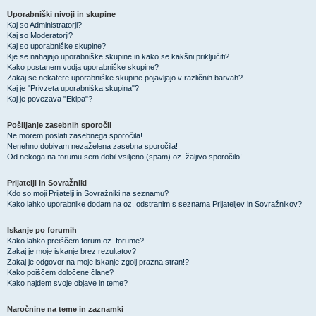
Uporabniški nivoji in skupine
Kaj so Administratorji?
Kaj so Moderatorji?
Kaj so uporabniške skupine?
Kje se nahajajo uporabniške skupine in kako se kakšni priključiti?
Kako postanem vodja uporabniške skupine?
Zakaj se nekatere uporabniške skupine pojavljajo v različnih barvah?
Kaj je "Privzeta uporabniška skupina"?
Kaj je povezava "Ekipa"?
Pošiljanje zasebnih sporočil
Ne morem poslati zasebnega sporočila!
Nenehno dobivam nezaželena zasebna sporočila!
Od nekoga na forumu sem dobil vsiljeno (spam) oz. žaljivo sporočilo!
Prijatelji in Sovražniki
Kdo so moji Prijatelji in Sovražniki na seznamu?
Kako lahko uporabnike dodam na oz. odstranim s seznama Prijateljev in Sovražnikov?
Iskanje po forumih
Kako lahko preiščem forum oz. forume?
Zakaj je moje iskanje brez rezultatov?
Zakaj je odgovor na moje iskanje zgolj prazna stran!?
Kako poiščem določene člane?
Kako najdem svoje objave in teme?
Naročnine na teme in zaznamki