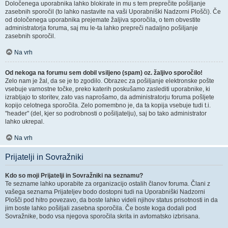
Določenega uporabnika lahko blokirate in mu s tem preprečite pošiljanje
zasebnih sporočil (to lahko nastavite na vaši Uporabniški Nadzorni Plošči). Če
od določenega uporabnika prejemate žaljiva sporočila, o tem obvestite
administratorja foruma, saj mu le-ta lahko prepreči nadaljno pošiljanje
zasebnih sporočil.
Na vrh
Od nekoga na forumu sem dobil vsiljeno (spam) oz. žaljivo sporočilo!
Zelo nam je žal, da se je to zgodilo. Obrazec za pošiljanje elektronske pošte
vsebuje varnostne točke, preko katerih poskušamo zaslediti uporabnike, ki
izrabljajo to storitev, zato vas naprošamo, da administratorju foruma pošljete
kopijo celotnega sporočila. Zelo pomembno je, da ta kopija vsebuje tudi t.i.
"header" (del, kjer so podrobnosti o pošiljatelju), saj bo tako administrator
lahko ukrepal.
Na vrh
Prijatelji in Sovražniki
Kdo so moji Prijatelji in Sovražniki na seznamu?
Te sezname lahko uporabite za organizacijo ostalih članov foruma. Člani z
vašega seznama Prijateljev bodo dostopni tudi na Uporabniški Nadzorni
Plošči pod hitro povezavo, da boste lahko videli njihov status prisotnosti in da
jim boste lahko pošiljali zasebna sporočila. Če boste koga dodali pod
Sovražnike, bodo vsa njegova sporočila skrita in avtomatsko izbrisana.