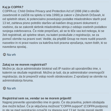
Kaj je COPPA?
COPPA oz. Child Online Privacy and Protection Act of 1998 (Akt o otroški
zasebnosti in zaščiti na spletu iz leta 1998) je zakon v Združenih Državah, ki
od spletnih strani, ki potencialno posedujejo podatke mladostnikov starih pod
13 let, zahteva pisno potrdilo staršev ali kakšen drug pravni dokument z
vsebino, da se zakoniti skrbnik mladostnika strinja z oddajo osebnih podatkov
svojega oskrbovanca. Če niste prepričani, ali se to tiče vas kot nekoga, ki se
želi registrirati, ali spletne strani, na kateri poskušate z registracijo, se za
pomoč obrnite na pravni svet. Vedite, da phpBB Group ne more nuditi pravnih
nasvetov in ni pravi naslov za kakršna koli pravna vprašanja, razen tistih, ki so
navedena spodaj..
Na vrh
Zakaj se ne morem registrirati?
Možno je, da je administrator blokiral vaš IP naslov ali uporabniško ime, s
katerim se skušate registrirati. Možno je tudi, da je administrator onemogočil
registracijo, da bi preprečil vstop novih obiskovalcev. Z vprašanji se obrnite na
administratorja foruma.
Na vrh
Registriral sem se, vendar se ne morem prijaviti!
Najprej preverite uporabniško ime in geslo. Če sta pravilna, potem obstajata
dve možni težavi. Če je vključena možnost "COPPA support" (COPPA podpora)
in ste se med registracijo označili za starega pod 13 let, boste morali slediti