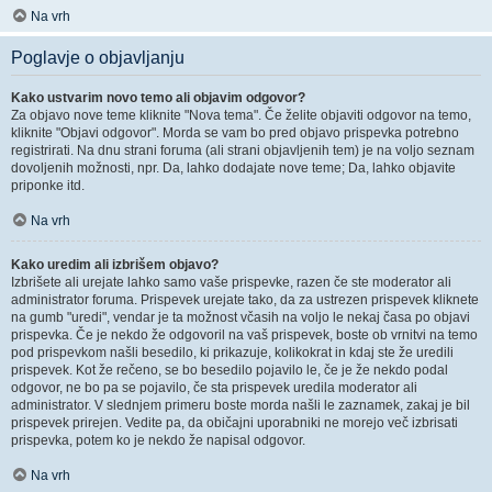
Na vrh
Poglavje o objavljanju
Kako ustvarim novo temo ali objavim odgovor?
Za objavo nove teme kliknite "Nova tema". Če želite objaviti odgovor na temo,
kliknite "Objavi odgovor". Morda se vam bo pred objavo prispevka potrebno
registrirati. Na dnu strani foruma (ali strani objavljenih tem) je na voljo seznam
dovoljenih možnosti, npr. Da, lahko dodajate nove teme; Da, lahko objavite
priponke itd.
Na vrh
Kako uredim ali izbrišem objavo?
Izbrišete ali urejate lahko samo vaše prispevke, razen če ste moderator ali
administrator foruma. Prispevek urejate tako, da za ustrezen prispevek kliknete
na gumb "uredi", vendar je ta možnost včasih na voljo le nekaj časa po objavi
prispevka. Če je nekdo že odgovoril na vaš prispevek, boste ob vrnitvi na temo
pod prispevkom našli besedilo, ki prikazuje, kolikokrat in kdaj ste že uredili
prispevek. Kot že rečeno, se bo besedilo pojavilo le, če je že nekdo podal
odgovor, ne bo pa se pojavilo, če sta prispevek uredila moderator ali
administrator. V slednjem primeru boste morda našli le zaznamek, zakaj je bil
prispevek prirejen. Vedite pa, da običajni uporabniki ne morejo več izbrisati
prispevka, potem ko je nekdo že napisal odgovor.
Na vrh