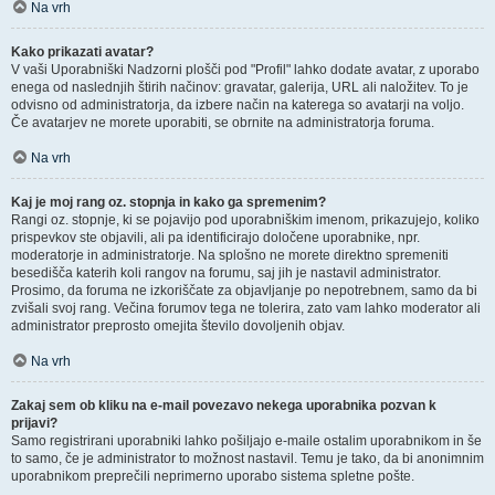
Na vrh
Kako prikazati avatar?
V vaši Uporabniški Nadzorni plošči pod "Profil" lahko dodate avatar, z uporabo
enega od naslednjih štirih načinov: gravatar, galerija, URL ali naložitev. To je
odvisno od administratorja, da izbere način na katerega so avatarji na voljo.
Če avatarjev ne morete uporabiti, se obrnite na administratorja foruma.
Na vrh
Kaj je moj rang oz. stopnja in kako ga spremenim?
Rangi oz. stopnje, ki se pojavijo pod uporabniškim imenom, prikazujejo, koliko
prispevkov ste objavili, ali pa identificirajo določene uporabnike, npr.
moderatorje in administratorje. Na splošno ne morete direktno spremeniti
besedišča katerih koli rangov na forumu, saj jih je nastavil administrator.
Prosimo, da foruma ne izkoriščate za objavljanje po nepotrebnem, samo da bi
zvišali svoj rang. Večina forumov tega ne tolerira, zato vam lahko moderator ali
administrator preprosto omejita število dovoljenih objav.
Na vrh
Zakaj sem ob kliku na e-mail povezavo nekega uporabnika pozvan k
prijavi?
Samo registrirani uporabniki lahko pošiljajo e-maile ostalim uporabnikom in še
to samo, če je administrator to možnost nastavil. Temu je tako, da bi anonimnim
uporabnikom preprečili neprimerno uporabo sistema spletne pošte.