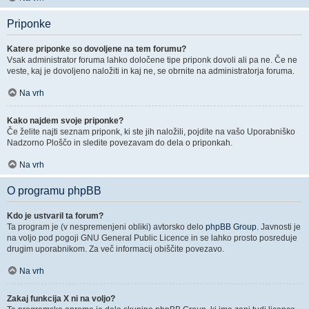
Priponke
Katere priponke so dovoljene na tem forumu?
Vsak administrator foruma lahko določene tipe priponk dovoli ali pa ne. Če ne
veste, kaj je dovoljeno naložiti in kaj ne, se obrnite na administratorja foruma.
Na vrh
Kako najdem svoje priponke?
Če želite najti seznam priponk, ki ste jih naložili, pojdite na vašo Uporabniško
Nadzorno Ploščo in sledite povezavam do dela o priponkah.
Na vrh
O programu phpBB
Kdo je ustvaril ta forum?
Ta program je (v nespremenjeni obliki) avtorsko delo
phpBB Group
. Javnosti je
na voljo pod pogoji GNU General Public Licence in se lahko prosto posreduje
drugim uporabnikom. Za več informacij obiščite povezavo.
Na vrh
Zakaj funkcija X ni na voljo?