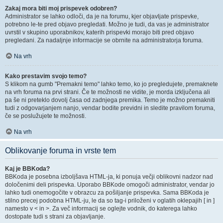
Zakaj mora biti moj prispevek odobren?
Administrator se lahko odloči, da je na forumu, kjer objavljate prispevke,
potrebno le-te pred objavo pregledati. Možno je tudi, da vas je administrator
uvrstil v skupino uporabnikov, katerih prispevki morajo biti pred objavo
pregledani. Za nadaljnje informacije se obrnite na administratorja foruma.
Na vrh
Kako prestavim svojo temo?
S klikom na gumb "Premakni temo" lahko temo, ko jo pregledujete, premaknete
na vrh foruma na prvi strani. Če te možnosti ne vidite, je morda izključena ali
pa še ni preteklo dovolj časa od zadnjega premika. Temo je možno premakniti
tudi z odgovarjanjem nanjo, vendar bodite previdni in sledite pravilom foruma,
če se poslužujete te možnosti.
Na vrh
Oblikovanje foruma in vrste tem
Kaj je BBKoda?
BBKoda je posebna izboljšava HTML-ja, ki ponuja večji oblikovni nadzor nad
določenimi deli prispevka. Uporabo BBKode omogoči administrator, vendar jo
lahko tudi onemogočite v obrazcu za pošiljanje prispevka. Sama BBKoda je
stilno precej podobna HTML-ju, le da so tag-i priloženi v oglatih oklepajih [ in ]
namesto v < in >. Za več informacij se oglejte vodnik, do katerega lahko
dostopate tudi s strani za objavljanje.