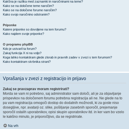
Kakšna je razlika med zaznamki in naročninami na teme?
Kako se na določene teme naročim?
Kako se na določene forume naročim?
Kako svojo naročnino odstranim?
Priponke
Katere priponke so dovoljene na tem forumu?
Kako najdem svoje priponke?
O programu phpBB
Kdo je ustvaril ta forum?
Zakaj funkcija X ni na voljo?
Koga lahko kontaktiram glede zlorab in pravnih zadev v zvezi s tem forumom?
Kako kontaktiram skrbnika strani?
Vprašanja v zvezi z registracijo in prijavo
Zakaj se pravzaprav moram registrirati?
Morda se vam ni potrebno, saj administrator sam določi, ali je za objavljanje
prispevkov na določenem forumu potrebna registracija ali ne. Ne glede na to
pa vam registracija omogoči dostop do dodatnih možnosti, ki za goste niso
dosegljive, npr. avatarji oz. slike, pošiljanje zasebnih sporočil, prejemanje
sporočil ostalih uporabnikov, opisi skupin uporabnikov itd. in ker vam bo vzelo
le kakšno minuto, je priporočljivo, da se registrirate.
Na vrh