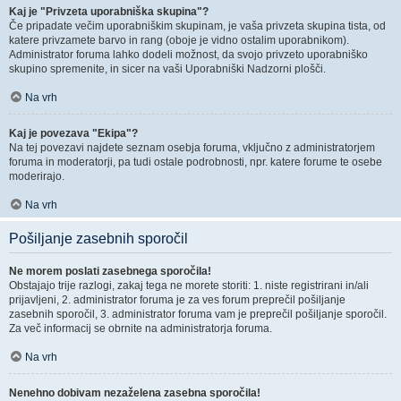
Kaj je "Privzeta uporabniška skupina"?
Če pripadate večim uporabniškim skupinam, je vaša privzeta skupina tista, od
katere privzamete barvo in rang (oboje je vidno ostalim uporabnikom).
Administrator foruma lahko dodeli možnost, da svojo privzeto uporabniško
skupino spremenite, in sicer na vaši Uporabniški Nadzorni plošči.
Na vrh
Kaj je povezava "Ekipa"?
Na tej povezavi najdete seznam osebja foruma, vključno z administratorjem
foruma in moderatorji, pa tudi ostale podrobnosti, npr. katere forume te osebe
moderirajo.
Na vrh
Pošiljanje zasebnih sporočil
Ne morem poslati zasebnega sporočila!
Obstajajo trije razlogi, zakaj tega ne morete storiti: 1. niste registrirani in/ali
prijavljeni, 2. administrator foruma je za ves forum preprečil pošiljanje
zasebnih sporočil, 3. administrator foruma vam je preprečil pošiljanje sporočil.
Za več informacij se obrnite na administratorja foruma.
Na vrh
Nenehno dobivam nezaželena zasebna sporočila!