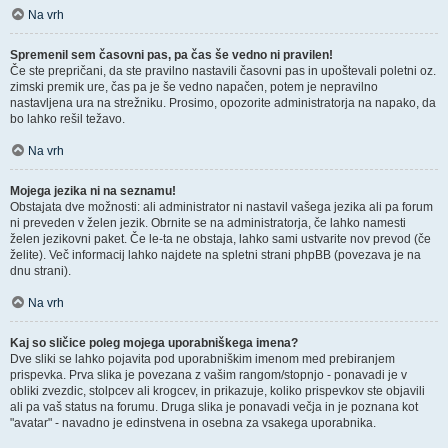
Na vrh
Spremenil sem časovni pas, pa čas še vedno ni pravilen!
Če ste prepričani, da ste pravilno nastavili časovni pas in upoštevali poletni oz.
zimski premik ure, čas pa je še vedno napačen, potem je nepravilno
nastavljena ura na strežniku. Prosimo, opozorite administratorja na napako, da
bo lahko rešil težavo.
Na vrh
Mojega jezika ni na seznamu!
Obstajata dve možnosti: ali administrator ni nastavil vašega jezika ali pa forum
ni preveden v želen jezik. Obrnite se na administratorja, če lahko namesti
želen jezikovni paket. Če le-ta ne obstaja, lahko sami ustvarite nov prevod (če
želite). Več informacij lahko najdete na spletni strani phpBB (povezava je na
dnu strani).
Na vrh
Kaj so sličice poleg mojega uporabniškega imena?
Dve sliki se lahko pojavita pod uporabniškim imenom med prebiranjem
prispevka. Prva slika je povezana z vašim rangom/stopnjo - ponavadi je v
obliki zvezdic, stolpcev ali krogcev, in prikazuje, koliko prispevkov ste objavili
ali pa vaš status na forumu. Druga slika je ponavadi večja in je poznana kot
"avatar" - navadno je edinstvena in osebna za vsakega uporabnika.