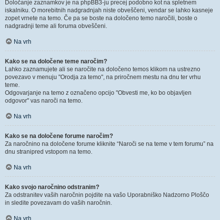
Določanje zaznamkov je na phpBB3-ju precej podobno kot na spletnem
iskalniku. O morebitnih nadgradnjah niste obveščeni, vendar se lahko kasneje
zopet vrnete na temo. Če pa se boste na določeno temo naročili, boste o
nadgradnji teme ali foruma obveščeni.
Na vrh
Kako se na določene teme naročim?
Lahko zaznamujete ali se naročite na določeno temos klikom na ustrezno
povezavo v menuju "Orodja za temo", na priročnem mestu na dnu ter vrhu
teme.
Odgovarjanje na temo z označeno opcijo "Obvesti me, ko bo objavljen
odgovor" vas naroči na temo.
Na vrh
Kako se na določene forume naročim?
Za naročnino na določene forume kliknite “Naroči se na teme v tem forumu” na
dnu stranipred vstopom na temo.
Na vrh
Kako svojo naročnino odstranim?
Za odstranitev vaših naročnin pojdite na vašo Uporabniško Nadzorno Ploščo
in sledite povezavam do vaših naročnin.
Na vrh