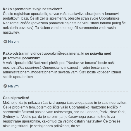
Kako spremenim svoje nastavitve?
Če ste registriran uporabnik, so vse vaše nastavitve shranjene v forumovi
podatkovni bazi. Če jih želite spremeniti, obiščite stran svoje Uporabniške
Nadzorne Plošče (povezavo ponavadi najdete na vrhu strani foruma poleg še
nekaterih povezav). Ta sistem vam bo omogočil spremembo vseh vaših
nastavitev.
Na vrh
Kako odstranim vidnost uporabniškega imena, ki se pojavlja med
prisotnimi uporabniki?
V vaši Uporabniški Nadzorni plošči pod "Nastavitve foruma" boste našli
možnost
Skrij prisotnost
. Omogočite to možnost in vidni boste samo
administratorjem, moderatorjem in seveda vam. Šteti boste kot eden izmed
skritih uporabnikov.
Na vrh
Čas ni pravilen!
Možno je, da je prikazan čas iz drugega časovnega pasu in je zato nepravilen.
Če je problem v tem, potem obiščite vašo Uporabniško Nadzorno Ploščo in
spremenite časovni pas na vam ustreznega, npr. na London, Pariz, New York,
Sydney itd. Vedite pa, da je spreminjanje časovnega pasu možno le za
registrirane uporabnike, kakor tudi za večino ostalih nastavitev. Če torej še
niste registrirani, je sedaj dobra priložnost, da se.