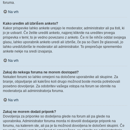
foruma.
Na vrh
Kako uredim ali izbrišem anketo?
Kakor prispevke lahko ankete urejajo le moderator, administrator ali pa tisti, ki
jo je ustvaril. Če želite urediti anketo, najprej kliknite na ureditev prvega
prispevka v temi; to je vedno povezano z anketo. Če ni še nihče oddal svojega
glasu, lahko uporabnik anketo uredi ali izbriše, če pa so člani že glasovali, jo
lahko uredi/izbriše le moderator ali administrator. To preprečuje spremembo
ankete nekje na sredi izvajanja.
Na vrh
Zakaj do nekega foruma ne morem dostopati?
Nekateri forumi so lahko omejeni na določene uporabnike ali skupine. Za
branje, objavljanje ali kakršno koli drugo možnost boste morda potrebovali
posebno dovoljenje. Za odobritev vašega vstopa na forum se obrnite na
moderatorja ali administratorja foruma.
Na vrh
Zakaj ne morem dodati priponk?
Dovoljenja za priponke so dodeljena glede na forum ali pa glede na
uporabnika. Administrator foruma morda ni dovolil dodajanje priponk na
forumu, na katerem ste, ali pa je ta možnost dovoljena le določeni skupini. Če