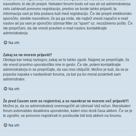
navodilom, ki ste jih prejeli. Nekateri forumi bodo od vas ali od administratorja
celo zahtevali ponovno registracijo, predno se boste lahko prijavili; ta
informacija vam je bila podana tudi med registracijo. Če ste prejeli elektronsko
sporočilo, sledite navodilom, če pa ga niste, ste najbrž vnesli napačni e-mail
naslov ali pa vam je sporočilo izbrisal filter za "spam" oz. nezaželeno pošto. Če
ste prepričani, da ste vnesli pravilen e-mail naslov, kontaktirajte
administratorja.
Na vrh
Zakaj se ne morem prijaviti?
Obstaja kar nekaj razlogov, zakaj se to lahko zgodi. Najprej se prepričajte, če
ste vnesli pravilno uporabniško ime in geslo. Če ste, potem kontaktirajte
administratorja in se prepričajte, da vas niso izključili. Možno je tudi, da se je
pojavila napaka v nastavitvah foruma, za kar pa bo moral poskrbeti sam
administrator.
Na vrh
Že pred časom sem se registriral, a se naenkrat ne morem več prijaviti?!
Možno je, da so administratorji onemogočili ali izbrisali Vaš račun. Marsikateri
forum avtomatsko deaktivira uporabnike, kateri niso dosti časa aktivni. Če se je
to zgodilo, se ponovno registrirati in poizkusite biti bolj aktivni na forumu.
Na vrh