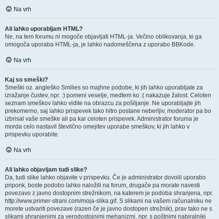
Na vrh
Ali lahko uporabljam HTML?
Ne, na tem forumu ni mogoče objavljati HTML-ja. Večino oblikovanja, ki ga
omogoča uporaba HTML-ja, je lahko nadomeščena z uporabo BBKode.
Na vrh
Kaj so smeški?
Smeški oz. angleško Smilies so majhne podobe, ki jih lahko uporabljate za
izražanje čustev, npr. :) pomeni veselje, medtem ko :( nakazuje žalost. Celoten
seznam smeškov lahko vidite na obrazcu za pošiljanje. Ne uporabljajte jih
prekomerno, saj lahko prispevek tako hitro postane neberljiv, moderator pa bo
izbrisal vaše smeške ali pa kar celoten prispevek. Administrator foruma je
morda celo nastavil številčno omejitev uporabe smeškov, ki jih lahko v
prispevku uporabite.
Na vrh
Ali lahko objavljam tudi slike?
Da, tudi slike lahko objavite v prispevku. Če je administrator dovolil uporabo
priponk, boste podobo lahko naložili na forum, drugače pa morate navesti
povezavo z javno dostopnim strežnikom, na katerem je podoba shranjena, npr.
http://www.primer-strani.com/moja-slika.gif. S slikami na vašem računalniku ne
morete ustvariti povezave (razen če je javno dostopen strežnik), prav tako ne s
slikami shranjenimi za verodostojnimi mehanizmi, npr. s poštnimi nabiralniki