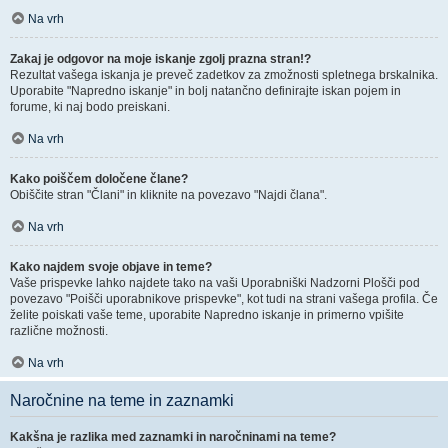
Na vrh
Zakaj je odgovor na moje iskanje zgolj prazna stran!?
Rezultat vašega iskanja je preveč zadetkov za zmožnosti spletnega brskalnika.
Uporabite "Napredno iskanje" in bolj natančno definirajte iskan pojem in
forume, ki naj bodo preiskani.
Na vrh
Kako poiščem določene člane?
Obiščite stran "Člani" in kliknite na povezavo "Najdi člana".
Na vrh
Kako najdem svoje objave in teme?
Vaše prispevke lahko najdete tako na vaši Uporabniški Nadzorni Plošči pod
povezavo "Poišči uporabnikove prispevke", kot tudi na strani vašega profila. Če
želite poiskati vaše teme, uporabite Napredno iskanje in primerno vpišite
različne možnosti.
Na vrh
Naročnine na teme in zaznamki
Kakšna je razlika med zaznamki in naročninami na teme?