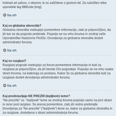
hotmail ali yahoo, s stranmi, ki so zaščitene z geslom itd. Za naložitev slike
uporabite tag BBKode [img].
Na vrh
Kaj so globalna obvestila?
Globalna obvestila vsebujejo pomembne informacije, zato je priporočljivo, da
jih kar se da pogosto prebirate. Pojavijo se na vrhu foruma in znotraj vaše
Uporabniške Nadzorne Plošče. Dovoljenja za globalna obvestila dodeli
administrator foruma.
Na vrh
Kaj so razglasi?
Razglasi pogosto vsebujejo za forum pomembne informacije in tudi za
razglase je priporočljivo, da jih berete čim pogosteje. Pojavijo se na vrhu vsake
strani foruma, na katerega so poslana. Kakor že za globalna obvestila tudi za
razglase dodeli dovoljenja administrator foruma.
Na vrh
Kaj predstavljajo NE PREZRI (lepljivek) teme?
"Ne prezrite" oz. "lepljivek" teme se znotraj foruma pojavijo samo na prvi strani
in sicer pod razglasi. So precej pomembne, zato jih redno prebirajte.
Dovoljenja za "Ne prezrite" ("lepljivek") teme so, kakor za globalna obvestila in
za razglase, dodeljena s strani administratorja foruma.