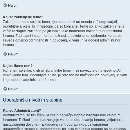
Na vrh
Kaj so zaklenjene teme?
Zaklenjene teme so tiste teme, kjer uporabniki ne morejo več odgovarjati,
morebitne ankete, ki jih vsebuje, pa so končane. Teme so lahko zaklenjene iz
večih razlogov, zaklenita pa jih lahko tako moderator kakor tudi admnistrator
foruma. Tudi sami imate morda možnost, da svojo temo zaklenete, kar pa je
seveda odvisno od možnosti in dovoljenj, ki vam jih je dodelil administrator
foruma.
Na vrh
Kaj so ikone tem?
Ikone tem so slike, ki jih je izbral avtor teme in se navezujejo na vsebino. Ali
lahko ikone tem uporabljate ali ne, je odvisno od možnosti oz. dovoljenj, ki vam
jih je odobril administrator foruma.
Na vrh
Uporabniški nivoji in skupine
Kaj so Administratorji?
Administratorji so tisti člani, ki imajo največjo stopnjo nadzora nad celotnim
forumom. Ti člani lahko nadzorujejo vse dele obratovanja foruma, vključno z
nastavljanjem dovoljenj, izključevanjem uporabnikov, ustvarjanjem
uporabniških skupin ali moderatorjev itd., vsa ta njihova dejanja pa so odvisna